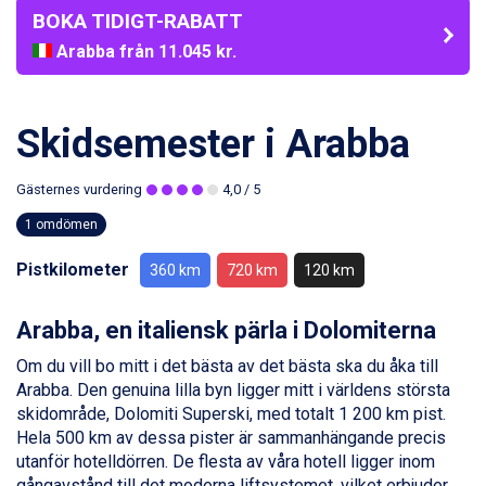
BOKA TIDIGT-RABATT
Arabba från 11.045 kr.
La Thuile från 7.045 kr.
Cervinia från 8.245 kr.
Saalbach från 9.445 kr.
Skidsemester i Arabba
Sölden från 12.995 kr.
Passo Tonale från 5.895 kr.
Gästernes vurdering
4,0
/ 5
Bad Hofgastein från 8.595 kr.
Champoluc från 5.945 kr.
1 omdömen
Sestriere från 6.945 kr.
Wagrain från 7.095 kr.
Pistkilometer
360 km
720 km
120 km
Fieberbrunn från 9.645 kr.
Ischgl från 11.295 kr.
Arabba, en italiensk pärla i Dolomiterna
Val Thorens från 8.395 kr.
St. Anton från 11.245 kr.
Om du vill bo mitt i det bästa av det bästa ska du åka till
Zell am See från 6.295 kr.
Arabba. Den genuina lilla byn ligger mitt i världens största
Canazei från 7.195 kr.
skidområde, Dolomiti Superski, med totalt 1 200 km pist.
Livigno från 5.595 kr.
Hela 500 km av dessa pister är sammanhängande precis
Ponte di Legno från 7.395 kr.
utanför hotelldörren. De flesta av våra hotell ligger inom
Sauze dOulx från 6.145 kr.
gångavstånd till det moderna liftsystemet, vilket erbjuder