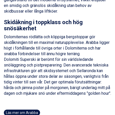
Alleghe från 8.545 kr.
en smidig och gränslös skidåkning utan behov av
Bad Gastein från 6.295 kr.
skidbussar eller långa liftköer.
Arabba från 11.045 kr.
Skidåkning i toppklass och hög
La Thuile från 7.045 kr.
Cervinia från 8.245 kr.
snösäkerhet
Saalbach från 9.445 kr.
Dolomiternas rödlätta och klippiga bergstoppar gör
Sölden från 12.995 kr.
skidåkningen till en maximal naturupplevelse. Arabba ligger
Passo Tonale från 5.895 kr.
högt i förhållande till övriga orter i Dolomiterna och har
Bad Hofgastein från 8.595 kr.
snabba förbindelser till ännu högre terräng.
Champoluc från 5.945 kr.
Dolomiti Superski är berömt för sin världsledande
Sestriere från 6.945 kr.
snöläggning och pistpreparering. Den avancerade tekniska
Wagrain från 7.095 kr.
infrastrukturen gör att skidsystemet och Sellaronda kan
Fieberbrunn från 9.645 kr.
hållas öppna under stora delar av säsongen, vanligtvis från
Ischgl från 11.295 kr.
tidig vinter till sen vår. Det ger optimala förutsättningar:
Val Thorens från 8.395 kr.
hårda och jämna pister på morgonen, bärigt underlag mitt på
St. Anton från 11.245 kr.
dagen och mjukare snö under eftermiddagens "golden hour".
Zell am See från 6.295 kr.
Canazei från 7.195 kr.
Livigno från 5.595 kr.
Ponte di Legno från 7.395 kr.
Läs mer om Arabba