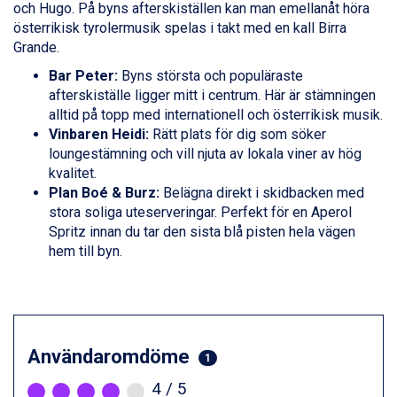
och Hugo. På byns afterskiställen kan man emellanåt höra
Canazei från 7.195 kr.
österrikisk tyrolermusik spelas i takt med en kall Birra
Livigno från 5.595 kr.
Grande.
Ponte di Legno från 7.395 kr.
Sauze dOulx från 6.145 kr.
Bar Peter:
Byns största och populäraste
Alleghe från 8.545 kr.
afterskiställe ligger mitt i centrum. Här är stämningen
Bad Gastein från 6.295 kr.
alltid på topp med internationell och österrikisk musik.
Arabba från 11.045 kr.
Vinbaren Heidi:
Rätt plats för dig som söker
La Thuile från 7.045 kr.
loungestämning och vill njuta av lokala viner av hög
Cervinia från 8.245 kr.
kvalitet.
Saalbach från 9.445 kr.
Plan Boé & Burz:
Belägna direkt i skidbacken med
Sölden från 12.995 kr.
stora soliga uteserveringar. Perfekt för en Aperol
Passo Tonale från 5.895 kr.
Spritz innan du tar den sista blå pisten hela vägen
Bad Hofgastein från 8.595 kr.
hem till byn.
Champoluc från 5.945 kr.
Sestriere från 6.945 kr.
Wagrain från 7.095 kr.
Fieberbrunn från 9.645 kr.
Ischgl från 11.295 kr.
Användaromdöme
1
Val Thorens från 8.395 kr.
St. Anton från 11.245 kr.
4
/ 5