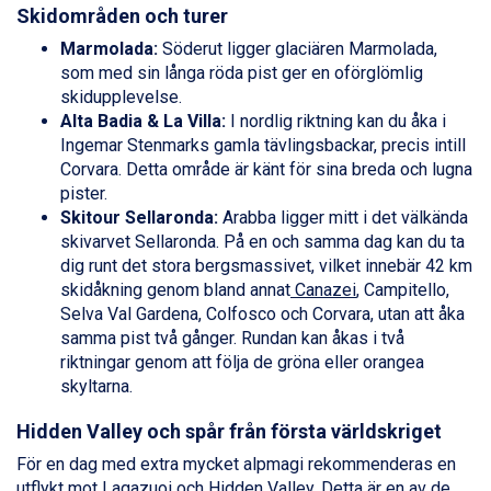
Livigno från 5.595 kr.
Skidområden och turer
Ponte di Legno från 7.395 kr.
Marmolada:
Söderut ligger glaciären Marmolada,
Sauze dOulx från 6.145 kr.
som med sin långa röda pist ger en oförglömlig
Alleghe från 8.545 kr.
skidupplevelse.
Bad Gastein från 6.295 kr.
Alta Badia & La Villa:
I nordlig riktning kan du åka i
Arabba från 11.045 kr.
Ingemar Stenmarks gamla tävlingsbackar, precis intill
La Thuile från 7.045 kr.
Corvara. Detta område är känt för sina breda och lugna
Cervinia från 8.245 kr.
pister.
Saalbach från 9.445 kr.
Skitour Sellaronda:
Arabba ligger mitt i det välkända
Sölden från 12.995 kr.
skivarvet Sellaronda. På en och samma dag kan du ta
Passo Tonale från 5.895 kr.
dig runt det stora bergsmassivet, vilket innebär 42 km
Bad Hofgastein från 8.595 kr.
skidåkning genom bland annat
Canazei
, Campitello,
Champoluc från 5.945 kr.
Selva Val Gardena, Colfosco och Corvara, utan att åka
Sestriere från 6.945 kr.
samma pist två gånger. Rundan kan åkas i två
Wagrain från 7.095 kr.
riktningar genom att följa de gröna eller orangea
Fieberbrunn från 9.645 kr.
skyltarna.
Ischgl från 11.295 kr.
Val Thorens från 8.395 kr.
Hidden Valley och spår från första världskriget
St. Anton från 11.245 kr.
För en dag med extra mycket alpmagi rekommenderas en
Zell am See från 6.295 kr.
utflykt mot Lagazuoi och Hidden Valley. Detta är en av de
Canazei från 7.195 kr.