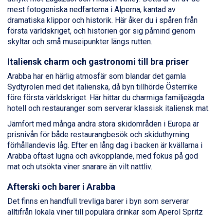
mest fotogeniska nedfarterna i Alperna, kantad av
Livigno från 5.595 kr.
dramatiska klippor och historik. Här åker du i spåren från
Ponte di Legno från 7.395 kr.
första världskriget, och historien gör sig påmind genom
Sauze dOulx från 6.145 kr.
skyltar och små museipunkter längs rutten.
Alleghe från 8.545 kr.
Bad Gastein från 6.295 kr.
Italiensk charm och gastronomi till bra priser
Arabba från 11.045 kr.
La Thuile från 7.045 kr.
Arabba har en härlig atmosfär som blandar det gamla
Cervinia från 8.245 kr.
Sydtyrolen med det italienska, då byn tillhörde Österrike
Saalbach från 9.445 kr.
före första världskriget. Här hittar du charmiga familjeägda
Sölden från 12.995 kr.
hotell och restauranger som serverar klassisk italiensk mat.
Passo Tonale från 5.895 kr.
Jämfört med många andra stora skidområden i Europa är
Bad Hofgastein från 8.595 kr.
prisnivån för både restaurangbesök och skiduthyrning
Champoluc från 5.945 kr.
förhållandevis låg. Efter en lång dag i backen är kvällarna i
Sestriere från 6.945 kr.
Arabba oftast lugna och avkopplande, med fokus på god
Wagrain från 7.095 kr.
mat och utsökta viner snarare än vilt nattliv.
Fieberbrunn från 9.645 kr.
Ischgl från 11.295 kr.
Afterski och barer i Arabba
Val Thorens från 8.395 kr.
Det finns en handfull trevliga barer i byn som serverar
St. Anton från 11.245 kr.
alltifrån lokala viner till populära drinkar som Aperol Spritz
Zell am See från 6.295 kr.