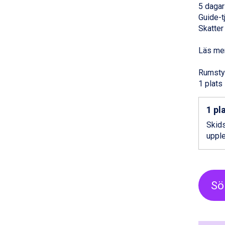
5 dagar
Saalbach från 9.445 kr.
Guide-t
Sölden från 12.995 kr.
Skatter
Champoluc från 5.945 kr.
Sestriere från 6.945 kr.
Läs mer
Ischgl från 11.295 kr.
Wagrain från 7.095 kr.
Rumsty
Fieberbrunn från 9.645 kr.
1 plats
Val Thorens från 8.395 kr.
St. Anton från 11.245 kr.
Zell am See från 6.295 kr.
1 pl
Canazei från 7.195 kr.
Skids
Livigno från 5.595 kr.
upple
Ponte di Legno från 7.395 kr.
Alleghe från 8.545 kr.
Bad Gastein från 6.295 kr.
Sauze dOulx från 6.145 kr.
Arabba från 11.045 kr.
Sök
La Thuile från 7.045 kr.
Cervinia från 8.245 kr.
Passo Tonale från 5.895 kr.