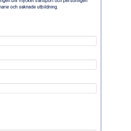
gen blir mycket transport och personligen
narie och saknade utbildning.