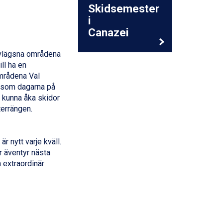
Skidsemester
i
Canazei
 avlägsna områdena
ll ha en
områdena Val
ersom dagarna på
t kunna åka skidor
terrängen.
r nytt varje kväll.
r äventyr nästa
n extraordinär