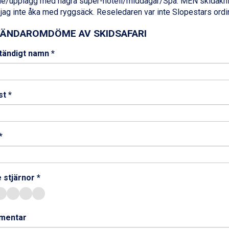
de/upplägg med några super-hotell/middagar/Spa. MEN skidåknin
r jag inte åka med ryggsäck. Reseledaren var inte Slopestars ordi
ÄNDAROMDÖME AV SKIDSAFARI
ständigt namn *
t *
*
 stjärnor *
mentar