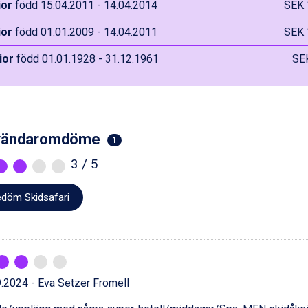
ior
född 15.04.2011 - 14.04.2014
SEK 
ior
född 01.01.2009 - 14.04.2011
SEK 
ior
född 01.01.1928 - 31.12.1961
SE
vändaromdöme
1
3
/ 5
döm Skidsafari
.2024 - Eva Setzer Fromell