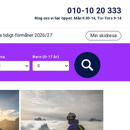
010-10 20 333
Ring oss vi har öppet: Mån 9:30-14, Tis-Tors 9-14
a tidigt-förmåner 2026/27
Min skidresa
xna
Barn (0-17 år)