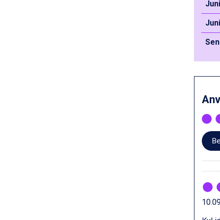
Jun
Passo Tonale från 5.895 kr.
Bad Hofgastein från 8.595 kr.
Jun
Saalbach från 9.445 kr.
Sölden från 12.995 kr.
Sen
Champoluc från 5.945 kr.
Sestriere från 6.945 kr.
Ischgl från 11.295 kr.
Wagrain från 7.095 kr.
Fieberbrunn från 9.645 kr.
An
Val Thorens från 8.395 kr.
St. Anton från 11.245 kr.
Zell am See från 6.295 kr.
Canazei från 7.195 kr.
Be
Livigno från 5.595 kr.
Ponte di Legno från 7.395 kr.
Alleghe från 8.545 kr.
Bad Gastein från 6.295 kr.
Sauze dOulx från 6.145 kr.
Arabba från 11.045 kr.
10.09
La Thuile från 7.045 kr.