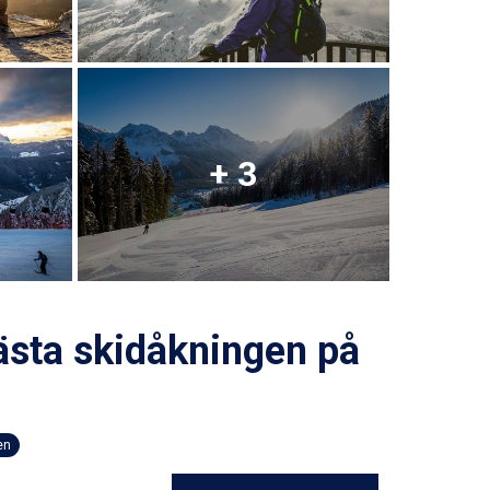
+ 3
bästa skidåkningen på
en