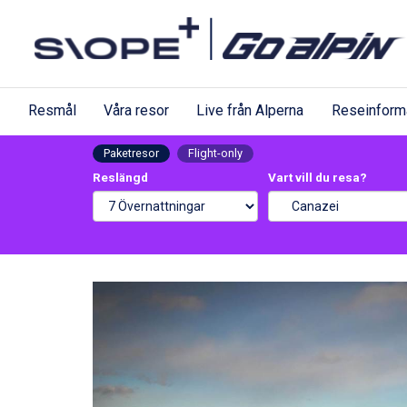
Resmål
Våra resor
Live från Alperna
Reseinform
Paketresor
Flight-only
Reslängd
Vart vill du resa?