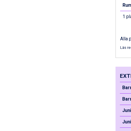
Rum
Bad Hofgastein från 8.595 kr.
Saalbach från 9.445 kr.
1 pl
Sölden från 12.995 kr.
Champoluc från 5.945 kr.
Sestriere från 6.945 kr.
Ischgl från 11.295 kr.
Alla 
Wagrain från 7.095 kr.
Läs re
Fieberbrunn från 9.645 kr.
Val Thorens från 8.395 kr.
St. Anton från 11.245 kr.
Zell am See från 6.295 kr.
EXT
Canazei från 7.195 kr.
Livigno från 5.595 kr.
Bar
Ponte di Legno från 7.395 kr.
Alleghe från 8.545 kr.
Bar
Bad Gastein från 6.295 kr.
Sauze dOulx från 6.145 kr.
Jun
Arabba från 11.045 kr.
La Thuile från 7.045 kr.
Jun
Cervinia från 8.245 kr.