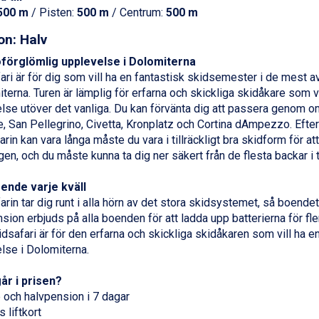
500 m
/ Pisten:
500 m
/ Centrum:
500 m
on: Halv
oförglömlig upplevelse i Dolomiterna
ari är för dig som vill ha en fantastisk skidsemester i de mest
iterna. Turen är lämplig för erfarna och skickliga skidåkare som vi
lse utöver det vanliga. Du kan förvänta dig att passera genom 
, San Pellegrino, Civetta, Kronplatz och Cortina dAmpezzo. Eft
rin kan vara långa måste du vara i tillräckligt bra skidform för at
gen, och du måste kunna ta dig ner säkert från de flesta backar i 
ende varje kväll
rin tar dig runt i alla hörn av det stora skidsystemet, så boendet ä
sion erbjuds på alla boenden för att ladda upp batterierna för fle
idsafari är för den erfarna och skickliga skidåkaren som vill ha e
lse i Dolomiterna.
år i prisen?
och halvpension i 7 dagar
 liftkort