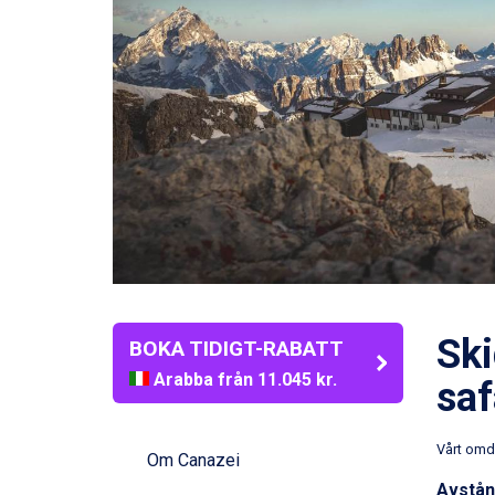
Ski
BOKA TIDIGT-RABATT
Arabba från 11.045 kr.
saf
La Thuile från 7.045 kr.
Cervinia från 8.245 kr.
Passo Tonale från 5.895 kr.
Vårt om
Om Canazei
Bad Hofgastein från 8.595 kr.
Avstånd
Saalbach från 9.445 kr.