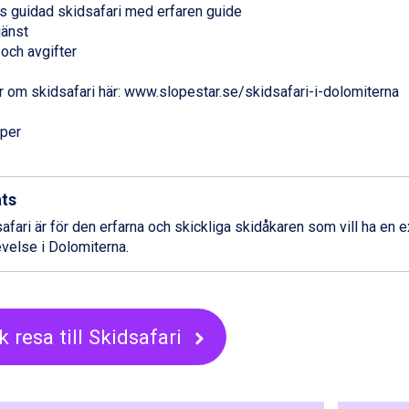
s guidad skidsafari med erfaren guide
jänst
 och avgifter
 om skidsafari här: www.slopestar.se/skidsafari-i-dolomiterna
per
ats
afari är för den erfarna och skickliga skidåkaren som vill ha en e
velse i Dolomiterna.
 resa till Skidsafari