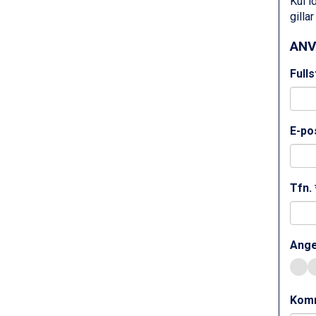
Kul i
Cervinia från 8.245 kr.
gilla
Passo Tonale från 5.895 kr.
Bad Hofgastein från 8.595 kr.
ANV
Saalbach från 9.445 kr.
Sölden från 12.995 kr.
Full
Champoluc från 5.945 kr.
Sestriere från 6.945 kr.
Ischgl från 11.295 kr.
Wagrain från 7.095 kr.
E-pos
Fieberbrunn från 9.645 kr.
Val Thorens från 8.395 kr.
St. Anton från 11.245 kr.
Tfn. 
Zell am See från 6.295 kr.
Canazei från 7.195 kr.
Livigno från 5.595 kr.
Ponte di Legno från 7.395 kr.
Ange
Alleghe från 8.545 kr.
Bad Gastein från 6.295 kr.
Sauze dOulx från 6.145 kr.
Arabba från 11.045 kr.
Kom
La Thuile från 7.045 kr.