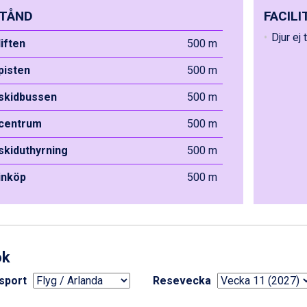
TÅND
FACILI
Djur ej 
liften
500 m
 pisten
500 m
 skidbussen
500 m
 centrum
500 m
 skiduthyrning
500 m
 inköp
500 m
ok
sport
Resevecka