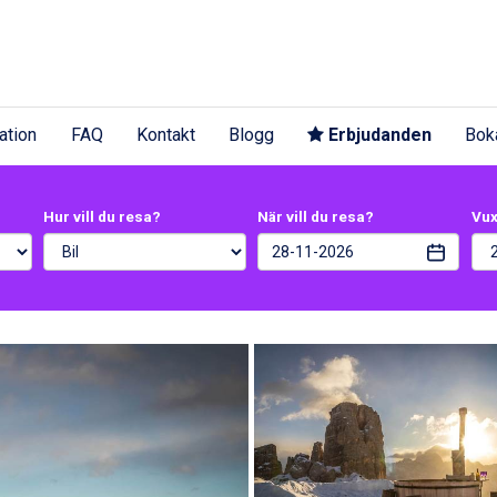
ation
FAQ
Kontakt
Blogg
Erbjudanden
Bok
Hur vill du resa?
När vill du resa?
Vu