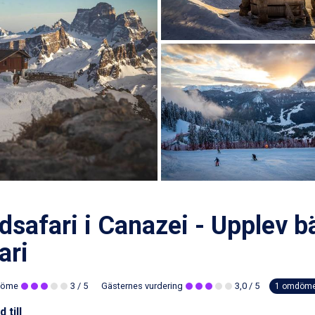
dsafari i Canazei - Upplev 
ari
döme
3
/ 5
Gästernes vurdering
3,0
/ 5
1 omdöm
 till