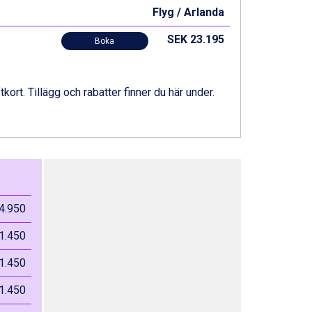
Flyg / Arlanda
SEK 23.195
Boka
ftkort. Tillägg och rabatter finner du här under.
4.950
1.450
1.450
1.450