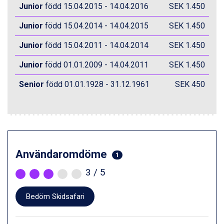
Junior
född 15.04.2015 - 14.04.2016
SEK 1.450
Canazei från 7.195 kr.
Livigno från 5.595 kr.
Junior
född 15.04.2014 - 14.04.2015
SEK 1.450
Ponte di Legno från 7.395 kr.
Sauze dOulx från 6.145 kr.
Junior
född 15.04.2011 - 14.04.2014
SEK 1.450
Alleghe från 8.545 kr.
Junior
Bad Gastein från 6.295 kr.
född 01.01.2009 - 14.04.2011
SEK 1.450
Arabba från 11.045 kr.
Senior
född 01.01.1928 - 31.12.1961
SEK 450
La Thuile från 7.045 kr.
Cervinia från 8.245 kr.
Saalbach från 9.445 kr.
Sölden från 12.995 kr.
Bad Hofgastein från 8.595 kr.
Passo Tonale från 5.895 kr.
Användaromdöme
Champoluc från 5.945 kr.
1
Sestriere från 6.945 kr.
3
/ 5
Fieberbrunn från 9.645 kr.
Ischgl från 11.295 kr.
Wagrain från 7.095 kr.
Bedöm Skidsafari
Val Thorens från 8.395 kr.
St. Anton från 11.245 kr.