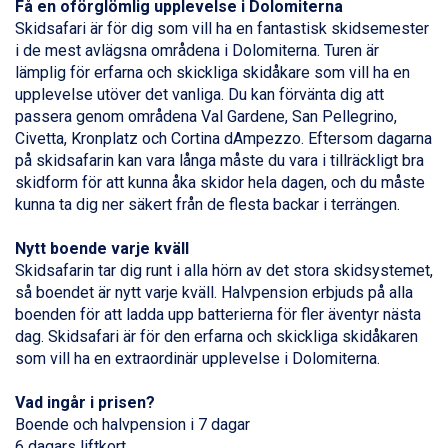
Få en oförglömlig upplevelse i Dolomiterna
Sauze dOulx från 6.145 kr.
Skidsafari är för dig som vill ha en fantastisk skidsemester
Alleghe från 8.545 kr.
i de mest avlägsna områdena i Dolomiterna. Turen är
Bad Gastein från 6.295 kr.
lämplig för erfarna och skickliga skidåkare som vill ha en
Arabba från 11.045 kr.
upplevelse utöver det vanliga. Du kan förvänta dig att
La Thuile från 7.045 kr.
passera genom områdena Val Gardene, San Pellegrino,
Cervinia från 8.245 kr.
Civetta, Kronplatz och Cortina dAmpezzo. Eftersom dagarna
Saalbach från 9.445 kr.
på skidsafarin kan vara långa måste du vara i tillräckligt bra
Sölden från 12.995 kr.
skidform för att kunna åka skidor hela dagen, och du måste
Bad Hofgastein från 8.595 kr.
kunna ta dig ner säkert från de flesta backar i terrängen.
Passo Tonale från 5.895 kr.
Champoluc från 5.945 kr.
Nytt boende varje kväll
Sestriere från 6.945 kr.
Skidsafarin tar dig runt i alla hörn av det stora skidsystemet,
Fieberbrunn från 9.645 kr.
så boendet är nytt varje kväll. Halvpension erbjuds på alla
Ischgl från 11.295 kr.
boenden för att ladda upp batterierna för fler äventyr nästa
Wagrain från 7.095 kr.
dag. Skidsafari är för den erfarna och skickliga skidåkaren
Val Thorens från 8.395 kr.
som vill ha en extraordinär upplevelse i Dolomiterna.
St. Anton från 11.245 kr.
Zell am See från 6.295 kr.
Vad ingår i prisen?
Canazei från 7.195 kr.
Boende och halvpension i 7 dagar
Livigno från 5.595 kr.
6 dagars liftkort