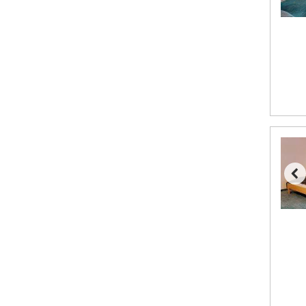
Passo Tonale från 5.895 kr.
Bad Hofgastein från 8.595 kr.
Champoluc från 5.945 kr.
Sestriere från 6.945 kr.
Fieberbrunn från 9.645 kr.
Ischgl från 11.295 kr.
Wagrain från 7.095 kr.
Val Thorens från 8.395 kr.
St. Anton från 11.245 kr.
Zell am See från 6.295 kr.
Livigno från 5.595 kr.
Canazei från 7.195 kr.
Ponte di Legno från 7.395 kr.
Sauze dOulx från 6.145 kr.
Alleghe från 8.545 kr.
Bad Gastein från 6.295 kr.
Arabba från 11.045 kr.
La Thuile från 7.045 kr.
Cervinia från 8.245 kr.
Saalbach från 9.445 kr.
Sölden från 12.995 kr.