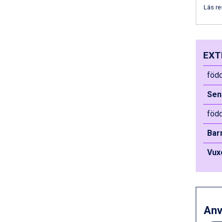
Saalbach från 9.445 kr.
Läs re
Sölden från 12.995 kr.
Passo Tonale från 5.895 kr.
Bad Hofgastein från 8.595 kr.
Champoluc från 5.945 kr.
EXT
Sestriere från 6.945 kr.
Fieberbrunn från 9.645 kr.
född
Ischgl från 11.295 kr.
Wagrain från 7.095 kr.
Sen
Val Thorens från 8.395 kr.
född
St. Anton från 11.245 kr.
Zell am See från 6.295 kr.
Bar
Livigno från 5.595 kr.
Canazei från 7.195 kr.
Vux
Ponte di Legno från 7.395 kr.
Sauze dOulx från 6.145 kr.
Alleghe från 8.545 kr.
Bad Gastein från 6.295 kr.
Arabba från 11.045 kr.
An
La Thuile från 7.045 kr.