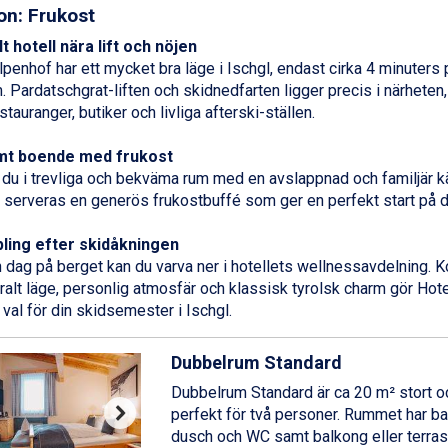
on: Frukost
t hotell nära lift och nöjen
lpenhof har ett mycket bra läge i
Ischgl
, endast cirka 4 minuters
. Pardatschgrat-liften och skidnedfarten ligger precis i närheten,
stauranger, butiker och livliga afterski-ställen.
t boende med frukost
 du i trevliga och bekväma rum med en avslappnad och familjär kä
serveras en generös frukostbuffé som ger en perfekt start på d
ling efter skidåkningen
n dag på berget kan du varva ner i hotellets wellnessavdelning. 
tralt läge, personlig atmosfär och klassisk tyrolsk charm gör Hotel
 val för din skidsemester i Ischgl.
Dubbelrum Standard
Dubbelrum Standard är ca 20 m² stort o
perfekt för två personer. Rummet har 
dusch och WC samt balkong eller terras