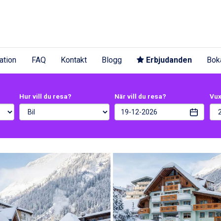
ation
FAQ
Kontakt
Blogg
Erbjudanden
Bok
Hur vill du resa?
När vill du resa?
Vu