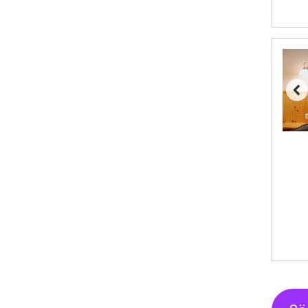
Passo Tonale från 5.895 kr.
Bad Hofgastein från 8.595 kr.
Champoluc från 5.945 kr.
Sestriere från 6.945 kr.
Fieberbrunn från 9.645 kr.
Ischgl från 11.295 kr.
Wagrain från 7.095 kr.
Val Thorens från 8.395 kr.
St. Anton från 11.245 kr.
Zell am See från 6.295 kr.
Livigno från 5.595 kr.
Canazei från 7.195 kr.
Ponte di Legno från 7.395 kr.
Sauze dOulx från 6.145 kr.
Alleghe från 8.545 kr.
Bad Gastein från 6.295 kr.
Arabba från 11.045 kr.
La Thuile från 7.045 kr.
Cervinia från 8.245 kr.
Saalbach från 9.445 kr.