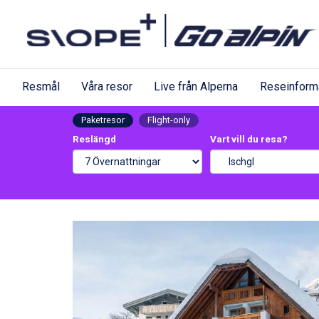
Resmål
Våra resor
Live från Alperna
Reseinform
Paketresor
Flight-only
Reslängd
Vart vill du resa?