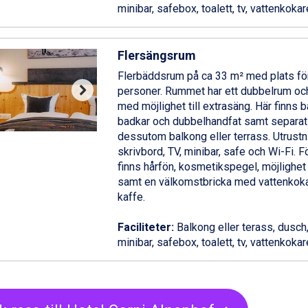
minibar, safebox, toalett, tv, vattenkokare
Flersängsrum
Flerbäddsrum på ca 33 m² med plats för
personer. Rummet har ett dubbelrum oc
med möjlighet till extrasäng. Här finns
badkar och dubbelhandfat samt separat
dessutom balkong eller terrass. Utrustn
skrivbord, TV, minibar, safe och Wi-Fi. F
finns hårfön, kosmetikspegel, möjlighet 
samt en välkomstbricka med vattenkoka
kaffe.
Faciliteter:
Balkong eller terass, dusch,
minibar, safebox, toalett, tv, vattenkokare