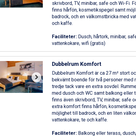
skrivbord, TV, minibar, safe och Wi-Fi. F
finns hårfön, kosmetikspegel samt möjlig
badrock, och en välkomstbricka med vat
och kaffe.
Faciliteter:
Dusch, hårtork, minibar, safe
vattenkokare, wifi (gratis)
Dubbelrum Komfort
Dubbelrum Komfort är ca 27 m² stort och
bekvämt boende för två personer med m
tredje tack vare en extra sovdel. Rumm
med dusch och WC samt balkong eller t
finns även skrivbord, TV, minibar, safe o
extra komfort finns hårfön, kosmetiksp
möjlighet till badrock, och en liten väl
vattenkokare, te och kaffe.
Faciliteter:
Balkong eller terass, dusch,