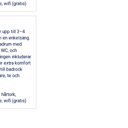
, wifi (gratis)
 upp till 3–4
h en enkelsäng
 badrum med
 WC, och
ingen inkluderar
ör extra komfort
till badrock
re, te och
 hårtork,
, wifi (gratis)