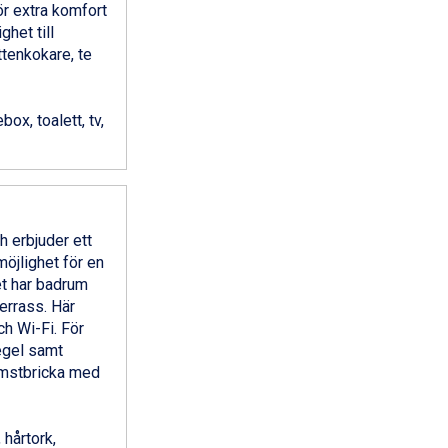
ör extra komfort
het till
tenkokare, te
box, toalett, tv,
 erbjuder ett
öjlighet för en
et har badrum
errass. Här
ch Wi-Fi. För
egel samt
komstbricka med
 hårtork,