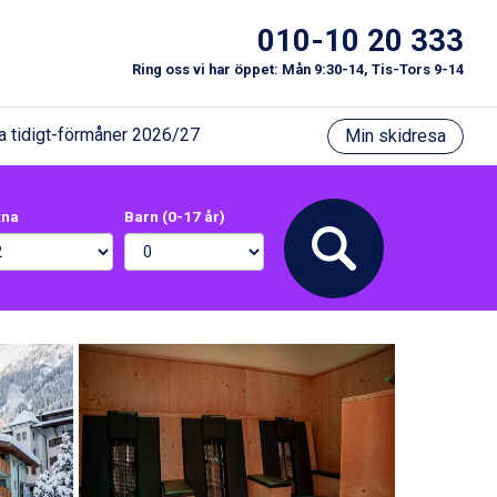
010-10 20 333
Ring oss vi har öppet: Mån 9:30-14, Tis-Tors 9-14
a tidigt-förmåner 2026/27
Min skidresa
xna
Barn (0-17 år)