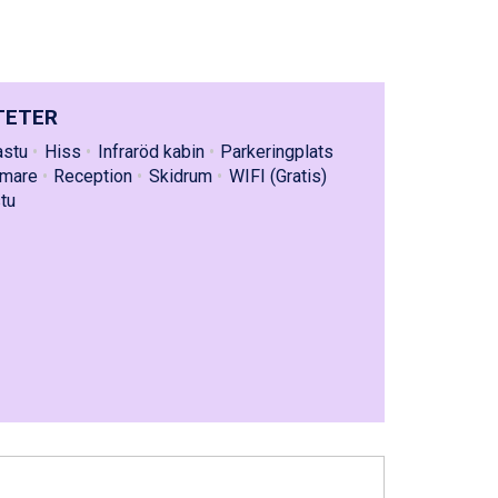
TETER
astu
Hiss
Infraröd kabin
Parkeringplats
rmare
Reception
Skidrum
WIFI (Gratis)
tu