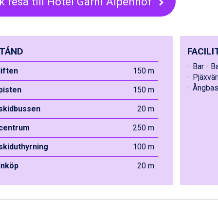
k resa till Hotel Garni Alpenhof
TÅND
FACILI
Bar
B
liften
150 m
Pjäxvä
Ångbas
 pisten
150 m
 skidbussen
20 m
 centrum
250 m
 skiduthyrning
100 m
 inköp
20 m