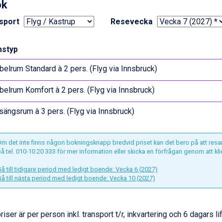
ok
sport
Resevecka
styp
elrum Standard à 2 pers. (Flyg via Innsbruck)
elrum Komfort à 2 pers. (Flyg via Innsbruck)
sängsrum à 3 pers. (Flyg via Innsbruck)
m det inte finns någon bokningsknapp bredvid priset kan det bero på att resa
å tel. 010-10 20 333 för mer information eller skicka en förfrågan genom att kl
å till tidigare period med ledigt boende: Vecka 6 (2027)
å till nästa period med ledigt boende: Vecka 10 (2027)
priser är per person inkl. transport t/r, inkvartering och 6 dagars li