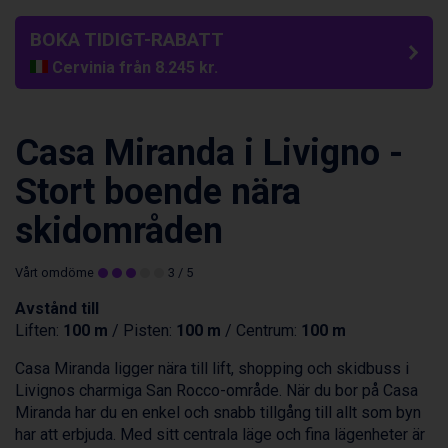
BOKA TIDIGT-RABATT
Cervinia från 8.245 kr.
Saalbach från 9.445 kr.
Sölden från 12.995 kr.
Bad Hofgastein från 8.595 kr.
Passo Tonale från 5.895 kr.
Casa Miranda i Livigno -
Champoluc från 5.945 kr.
Sestriere från 6.945 kr.
Stort boende nära
Fieberbrunn från 9.645 kr.
skidområden
Ischgl från 11.295 kr.
Wagrain från 7.095 kr.
Val Thorens från 8.395 kr.
Vårt omdöme
3
/ 5
St. Anton från 11.245 kr.
Avstånd till
Zell am See från 6.295 kr.
Liften:
100 m
/ Pisten:
100 m
/ Centrum:
100 m
Canazei från 7.195 kr.
Livigno från 5.595 kr.
Casa Miranda ligger nära till lift, shopping och skidbuss i
Ponte di Legno från 7.395 kr.
Livignos charmiga San Rocco-område. När du bor på Casa
Sauze dOulx från 6.145 kr.
Miranda har du en enkel och snabb tillgång till allt som byn
Alleghe från 8.545 kr.
har att erbjuda. Med sitt centrala läge och fina lägenheter är
Bad Gastein från 6.295 kr.