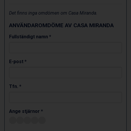
Wagrain från 7.095 kr.
Val Thorens från 8.395 kr.
Det finns inga omdömen om Casa Miranda.
St. Anton från 11.245 kr.
Zell am See från 6.295 kr.
ANVÄNDAROMDÖME AV CASA MIRANDA
Canazei från 7.195 kr.
Livigno från 5.595 kr.
Fullständigt namn *
Ponte di Legno från 7.395 kr.
Sauze dOulx från 6.145 kr.
Alleghe från 8.545 kr.
Bad Gastein från 6.295 kr.
E-post *
Arabba från 11.045 kr.
La Thuile från 7.045 kr.
Tfn. *
Ange stjärnor *