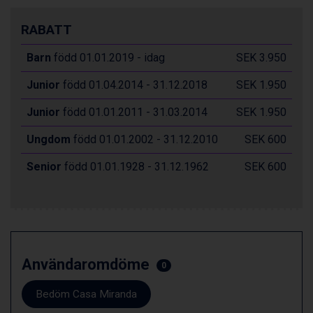
Val Thorens från 8.395 kr.
St. Anton från 11.245 kr.
RABATT
Zell am See från 6.295 kr.
Canazei från 7.195 kr.
Barn
född 01.01.2019 - idag
SEK 3.950
Livigno från 5.595 kr.
Junior
född 01.04.2014 - 31.12.2018
SEK 1.950
Ponte di Legno från 7.395 kr.
Sauze dOulx från 6.145 kr.
Junior
född 01.01.2011 - 31.03.2014
SEK 1.950
Alleghe från 8.545 kr.
Bad Gastein från 6.295 kr.
Ungdom
född 01.01.2002 - 31.12.2010
SEK 600
Arabba från 11.045 kr.
La Thuile från 7.045 kr.
Senior
född 01.01.1928 - 31.12.1962
SEK 600
Cervinia från 8.245 kr.
Saalbach från 9.445 kr.
Sölden från 12.995 kr.
Bad Hofgastein från 8.595 kr.
Passo Tonale från 5.895 kr.
Champoluc från 5.945 kr.
Användaromdöme
0
Sestriere från 6.945 kr.
Fieberbrunn från 9.645 kr.
Bedöm Casa Miranda
Ischgl från 11.295 kr.