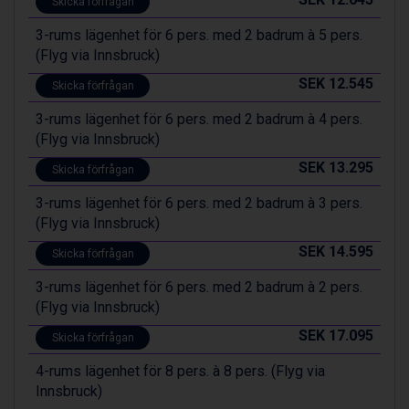
Skicka förfrågan
Zell am See från 6.295 kr.
3-rums lägenhet för 6 pers. med 2 badrum à 5 pers.
Canazei från 7.195 kr.
(Flyg via Innsbruck)
Livigno från 5.595 kr.
Ponte di Legno från 7.395 kr.
SEK 12.545
Skicka förfrågan
Sauze dOulx från 6.145 kr.
Alleghe från 8.545 kr.
3-rums lägenhet för 6 pers. med 2 badrum à 4 pers.
Bad Gastein från 6.295 kr.
(Flyg via Innsbruck)
Arabba från 11.045 kr.
SEK 13.295
Skicka förfrågan
La Thuile från 7.045 kr.
Cervinia från 8.245 kr.
3-rums lägenhet för 6 pers. med 2 badrum à 3 pers.
Saalbach från 9.445 kr.
(Flyg via Innsbruck)
Sölden från 12.995 kr.
SEK 14.595
Skicka förfrågan
Bad Hofgastein från 8.595 kr.
Passo Tonale från 5.895 kr.
3-rums lägenhet för 6 pers. med 2 badrum à 2 pers.
Champoluc från 5.945 kr.
(Flyg via Innsbruck)
Sestriere från 6.945 kr.
SEK 17.095
Fieberbrunn från 9.645 kr.
Skicka förfrågan
Ischgl från 11.295 kr.
4-rums lägenhet för 8 pers. à 8 pers. (Flyg via
Wagrain från 7.095 kr.
Innsbruck)
Val Thorens från 8.395 kr.