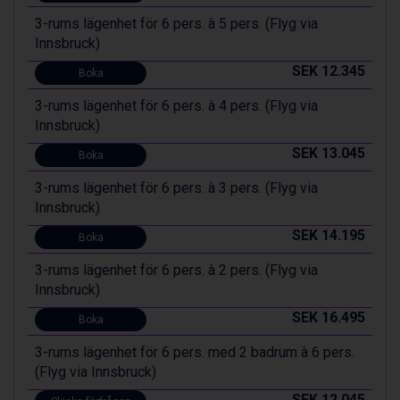
Zell am See från 6.295 kr.
Canazei från 7.195 kr.
3-rums lägenhet för 6 pers. à 5 pers. (Flyg via
Livigno från 5.595 kr.
Innsbruck)
Ponte di Legno från 7.395 kr.
SEK 12.345
Boka
Sauze dOulx från 6.145 kr.
Alleghe från 8.545 kr.
3-rums lägenhet för 6 pers. à 4 pers. (Flyg via
Bad Gastein från 6.295 kr.
Innsbruck)
Arabba från 11.045 kr.
SEK 13.045
Boka
La Thuile från 7.045 kr.
Cervinia från 8.245 kr.
3-rums lägenhet för 6 pers. à 3 pers. (Flyg via
Saalbach från 9.445 kr.
Innsbruck)
Sölden från 12.995 kr.
SEK 14.195
Bad Hofgastein från 8.595 kr.
Boka
Passo Tonale från 5.895 kr.
3-rums lägenhet för 6 pers. à 2 pers. (Flyg via
Champoluc från 5.945 kr.
Innsbruck)
Sestriere från 6.945 kr.
SEK 16.495
Fieberbrunn från 9.645 kr.
Boka
Ischgl från 11.295 kr.
3-rums lägenhet för 6 pers. med 2 badrum à 6 pers.
Wagrain från 7.095 kr.
(Flyg via Innsbruck)
Val Thorens från 8.395 kr.
St. Anton från 11.245 kr.
SEK 12.045