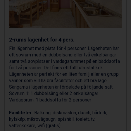
Bad Gastein från 6.295 kr.
Arabba från 11.045 kr.
La Thuile från 7.045 kr.
Cervinia från 8.245 kr.
Saalbach från 9.445 kr.
Sölden från 12.995 kr.
2-rums lägenhet för 4 pers.
Bad Hofgastein från 8.595 kr.
Passo Tonale från 5.895 kr.
Fin lägenhet med plats för 4 personer. Lägenheten har
Champoluc från 5.945 kr.
ett sovrum med en dubbelsäng eller två enkelsängar
Sestriere från 6.945 kr.
samt två sovplatser i vardagsrummet på en bäddsoffa
Fieberbrunn från 9.645 kr.
för två personer. Det finns ett fullt utrustat kök.
Ischgl från 11.295 kr.
Lägenheten är perfekt för en liten familj eller en grupp
Wagrain från 7.095 kr.
vänner som vill ha bra faciliteter och ett bra läge.
Val Thorens från 8.395 kr.
Sängarna i lägenheten är fördelade på följande sätt:
St. Anton från 11.245 kr.
Sovrum 1: 1 dubbelsäng eller 2 enkelsängar
Zell am See från 6.295 kr.
Vardagsrum: 1 bäddsoffa för 2 personer
Canazei från 7.195 kr.
Livigno från 5.595 kr.
Faciliteter:
Balkong, diskmaskin, dusch, hårtork,
Ponte di Legno från 7.395 kr.
kylskåp, mikrovågsugn, spishäll, toalett, tv,
Sauze dOulx från 6.145 kr.
vattenkokare, wifi (gratis)