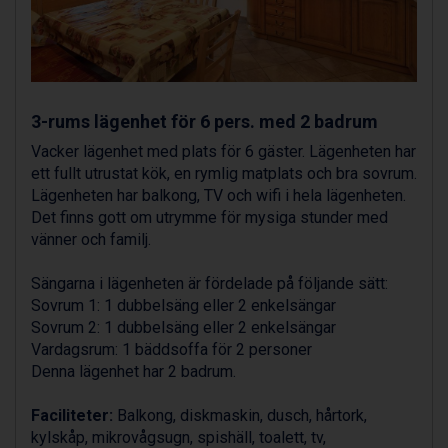
Sauze dOulx från 6.145 kr.
Alleghe från 8.545 kr.
Bad Gastein från 6.295 kr.
Arabba från 11.045 kr.
La Thuile från 7.045 kr.
Cervinia från 8.245 kr.
3-rums lägenhet för 6 pers. med 2 badrum
Saalbach från 9.445 kr.
Vacker lägenhet med plats för 6 gäster. Lägenheten har
Sölden från 12.995 kr.
ett fullt utrustat kök, en rymlig matplats och bra sovrum.
Bad Hofgastein från 8.595 kr.
Lägenheten har balkong, TV och wifi i hela lägenheten.
Passo Tonale från 5.895 kr.
Det finns gott om utrymme för mysiga stunder med
Champoluc från 5.945 kr.
vänner och familj.
Sestriere från 6.945 kr.
Fieberbrunn från 9.645 kr.
Sängarna i lägenheten är fördelade på följande sätt:
Ischgl från 11.295 kr.
Sovrum 1: 1 dubbelsäng eller 2 enkelsängar
Wagrain från 7.095 kr.
Sovrum 2: 1 dubbelsäng eller 2 enkelsängar
Val Thorens från 8.395 kr.
Vardagsrum: 1 bäddsoffa för 2 personer
St. Anton från 11.245 kr.
Denna lägenhet har 2 badrum.
Zell am See från 6.295 kr.
Canazei från 7.195 kr.
Faciliteter:
Balkong, diskmaskin, dusch, hårtork,
Livigno från 5.595 kr.
kylskåp, mikrovågsugn, spishäll, toalett, tv,