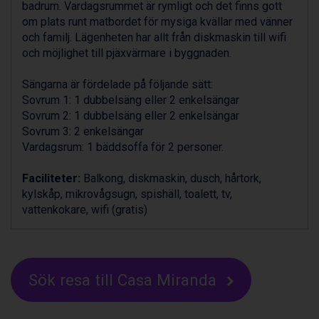
badrum. Vardagsrummet är rymligt och det finns gott
Ponte di Legno från 7.395 kr.
om plats runt matbordet för mysiga kvällar med vänner
Sauze dOulx från 6.145 kr.
och familj. Lägenheten har allt från diskmaskin till wifi
Alleghe från 8.545 kr.
och möjlighet till pjäxvärmare i byggnaden.
Bad Gastein från 6.295 kr.
Arabba från 11.045 kr.
Sängarna är fördelade på följande sätt:
La Thuile från 7.045 kr.
Sovrum 1: 1 dubbelsäng eller 2 enkelsängar
Cervinia från 8.245 kr.
Sovrum 2: 1 dubbelsäng eller 2 enkelsängar
Saalbach från 9.445 kr.
Sovrum 3: 2 enkelsängar
Sölden från 12.995 kr.
Vardagsrum: 1 bäddsoffa för 2 personer.
Bad Hofgastein från 8.595 kr.
Passo Tonale från 5.895 kr.
Faciliteter:
Balkong, diskmaskin, dusch, hårtork,
Champoluc från 5.945 kr.
kylskåp, mikrovågsugn, spishäll, toalett, tv,
Sestriere från 6.945 kr.
vattenkokare, wifi (gratis)
Fieberbrunn från 9.645 kr.
Ischgl från 11.295 kr.
Wagrain från 7.095 kr.
Val Thorens från 8.395 kr.
St. Anton från 11.245 kr.
Sök resa till Casa Miranda
Zell am See från 6.295 kr.
Canazei från 7.195 kr.