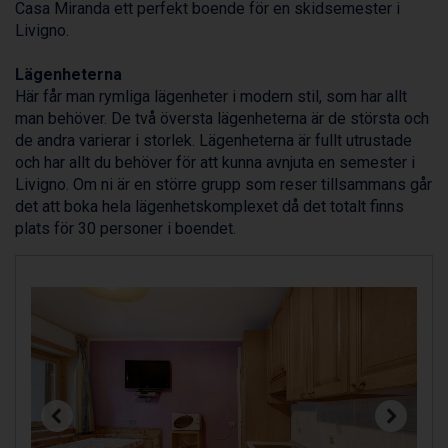
Casa Miranda ett perfekt boende för en skidsemester i
Arabba från 11.045 kr.
Livigno
.
La Thuile från 7.045 kr.
Cervinia från 8.245 kr.
Lägenheterna
Saalbach från 9.445 kr.
Här får man rymliga lägenheter i modern stil, som har allt
Sölden från 12.995 kr.
man behöver. De två översta lägenheterna är de största och
Bad Hofgastein från 8.595 kr.
de andra varierar i storlek. Lägenheterna är fullt utrustade
Passo Tonale från 5.895 kr.
och har allt du behöver för att kunna avnjuta en semester i
Champoluc från 5.945 kr.
Livigno. Om ni är en större grupp som reser tillsammans går
Sestriere från 6.945 kr.
det att boka hela lägenhetskomplexet då det totalt finns
Fieberbrunn från 9.645 kr.
plats för 30 personer i boendet.
Ischgl från 11.295 kr.
Wagrain från 7.095 kr.
Val Thorens från 8.395 kr.
St. Anton från 11.245 kr.
Zell am See från 6.295 kr.
Canazei från 7.195 kr.
Livigno från 5.595 kr.
Ponte di Legno från 7.395 kr.
Sauze dOulx från 6.145 kr.
Alleghe från 8.545 kr.