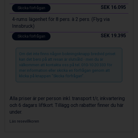
Val Thorens från 8.395 kr.
SEK 16.095
St. Anton från 11.245 kr.
Skicka förfrågan
Zell am See från 6.295 kr.
4-rums lägenhet för 8 pers. à 2 pers. (Flyg via
Canazei från 7.195 kr.
Innsbruck)
Livigno från 5.595 kr.
Ponte di Legno från 7.395 kr.
SEK 19.395
Skicka förfrågan
Sauze dOulx från 6.145 kr.
Alleghe från 8.545 kr.
Om det inte finns någon bokningsknapp bredvid priset
Bad Gastein från 6.295 kr.
kan det bero på att resan är slutsåld - men du är
Arabba från 11.045 kr.
välkommen att kontakta oss på tel. 010-10 20 333 för
La Thuile från 7.045 kr.
mer information eller skicka en förfrågan genom att
Cervinia från 8.245 kr.
klicka på knappen ”Skicka förfrågan”.
Saalbach från 9.445 kr.
Sölden från 12.995 kr.
Bad Hofgastein från 8.595 kr.
Alla priser är per person inkl. transport t/r, inkvartering
Passo Tonale från 5.895 kr.
och 6 dagars liftkort. Tillägg och rabatter finner du här
Champoluc från 5.945 kr.
under.
Sestriere från 6.945 kr.
Läs resevillkoren
Fieberbrunn från 9.645 kr.
Ischgl från 11.295 kr.
Wagrain från 7.095 kr.