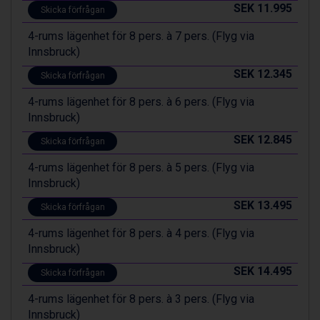
St. Anton från 11.245 kr.
SEK 11.995
Skicka förfrågan
Zell am See från 6.295 kr.
4-rums lägenhet för 8 pers. à 7 pers. (Flyg via
Canazei från 7.195 kr.
Innsbruck)
Livigno från 5.595 kr.
Ponte di Legno från 7.395 kr.
SEK 12.345
Skicka förfrågan
Sauze dOulx från 6.145 kr.
Alleghe från 8.545 kr.
4-rums lägenhet för 8 pers. à 6 pers. (Flyg via
Bad Gastein från 6.295 kr.
Innsbruck)
Arabba från 11.045 kr.
SEK 12.845
Skicka förfrågan
La Thuile från 7.045 kr.
Cervinia från 8.245 kr.
4-rums lägenhet för 8 pers. à 5 pers. (Flyg via
Saalbach från 9.445 kr.
Innsbruck)
Sölden från 12.995 kr.
SEK 13.495
Skicka förfrågan
Bad Hofgastein från 8.595 kr.
Passo Tonale från 5.895 kr.
4-rums lägenhet för 8 pers. à 4 pers. (Flyg via
Champoluc från 5.945 kr.
Innsbruck)
Sestriere från 6.945 kr.
SEK 14.495
Fieberbrunn från 9.645 kr.
Skicka förfrågan
Ischgl från 11.295 kr.
4-rums lägenhet för 8 pers. à 3 pers. (Flyg via
Wagrain från 7.095 kr.
Innsbruck)