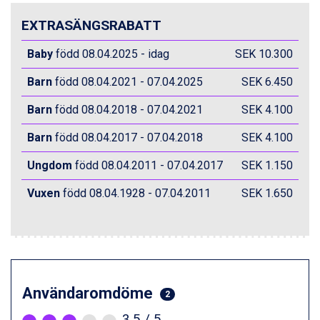
Val Thorens från 8.395 kr.
St. Anton från 11.245 kr.
EXTRASÄNGSRABATT
Zell am See från 6.295 kr.
Canazei från 7.195 kr.
Baby
född 08.04.2025 - idag
SEK 10.300
Livigno från 5.595 kr.
Barn
född 08.04.2021 - 07.04.2025
SEK 6.450
Ponte di Legno från 7.395 kr.
Alleghe från 8.545 kr.
Barn
född 08.04.2018 - 07.04.2021
SEK 4.100
Bad Gastein från 6.295 kr.
Sauze dOulx från 6.145 kr.
Barn
född 08.04.2017 - 07.04.2018
SEK 4.100
Arabba från 11.045 kr.
La Thuile från 7.045 kr.
Ungdom
född 08.04.2011 - 07.04.2017
SEK 1.150
Cervinia från 8.245 kr.
Vuxen
född 08.04.1928 - 07.04.2011
SEK 1.650
Passo Tonale från 5.895 kr.
Bad Hofgastein från 8.595 kr.
Saalbach från 9.445 kr.
Sölden från 12.995 kr.
Champoluc från 5.945 kr.
Sestriere från 6.945 kr.
Ischgl från 11.295 kr.
Användaromdöme
2
Wagrain från 7.095 kr.
3,5
/ 5