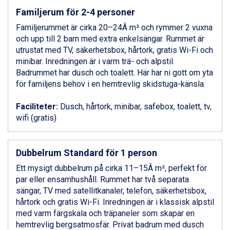
Canazei från 7.195 kr.
Familjerum för 2-4 personer
Livigno från 5.595 kr.
Ponte di Legno från 7.395 kr.
Familjerummet är cirka 20–24Â m² och rymmer 2 vuxna
Alleghe från 8.545 kr.
och upp till 2 barn med extra enkelsängar. Rummet är
Bad Gastein från 6.295 kr.
utrustat med TV, säkerhetsbox, hårtork, gratis Wi-Fi och
Sauze dOulx från 6.145 kr.
minibar. Inredningen är i varm trä- och alpstil.
Arabba från 11.045 kr.
Badrummet har dusch och toalett. Här har ni gott om yta
La Thuile från 7.045 kr.
för familjens behov i en hemtrevlig skidstuga-känsla.
Cervinia från 8.245 kr.
Passo Tonale från 5.895 kr.
Faciliteter:
Dusch, hårtork, minibar, safebox, toalett, tv,
Bad Hofgastein från 8.595 kr.
wifi (gratis)
Saalbach från 9.445 kr.
Sölden från 12.995 kr.
Champoluc från 5.945 kr.
Dubbelrum Standard för 1 person
Sestriere från 6.945 kr.
Ett mysigt dubbelrum på cirka 11–15Â m², perfekt för
Ischgl från 11.295 kr.
par eller ensamhushåll. Rummet har två separata
Wagrain från 7.095 kr.
sängar, TV med satellitkanaler, telefon, säkerhetsbox,
Fieberbrunn från 9.645 kr.
hårtork och gratis Wi-Fi. Inredningen är i klassisk alpstil
Val Thorens från 8.395 kr.
med varm färgskala och träpaneler som skapar en
St. Anton från 11.245 kr.
hemtrevlig bergsatmosfär. Privat badrum med dusch
Zell am See från 6.295 kr.