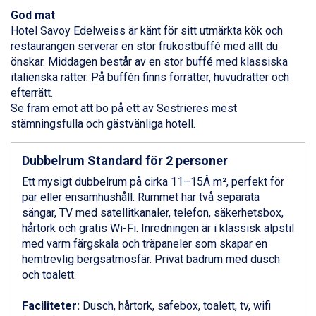
Ponte di Legno från 7.395 kr.
God mat
Alleghe från 8.545 kr.
Hotel Savoy Edelweiss är känt för sitt utmärkta kök och
Bad Gastein från 6.295 kr.
restaurangen serverar en stor frukostbuffé med allt du
Sauze dOulx från 6.145 kr.
önskar. Middagen består av en stor buffé med klassiska
Arabba från 11.045 kr.
italienska rätter. På buffén finns förrätter, huvudrätter och
La Thuile från 7.045 kr.
efterrätt.
Cervinia från 8.245 kr.
Se fram emot att bo på ett av Sestrieres mest
Passo Tonale från 5.895 kr.
stämningsfulla och gästvänliga hotell.
Bad Hofgastein från 8.595 kr.
Saalbach från 9.445 kr.
Sölden från 12.995 kr.
Dubbelrum Standard för 2 personer
Champoluc från 5.945 kr.
Ett mysigt dubbelrum på cirka 11–15Â m², perfekt för
Sestriere från 6.945 kr.
par eller ensamhushåll. Rummet har två separata
Ischgl från 11.295 kr.
sängar, TV med satellitkanaler, telefon, säkerhetsbox,
Wagrain från 7.095 kr.
hårtork och gratis Wi-Fi. Inredningen är i klassisk alpstil
Fieberbrunn från 9.645 kr.
med varm färgskala och träpaneler som skapar en
Val Thorens från 8.395 kr.
hemtrevlig bergsatmosfär. Privat badrum med dusch
St. Anton från 11.245 kr.
och toalett.
Zell am See från 6.295 kr.
Canazei från 7.195 kr.
Faciliteter:
Dusch, hårtork, safebox, toalett, tv, wifi
Livigno från 5.595 kr.