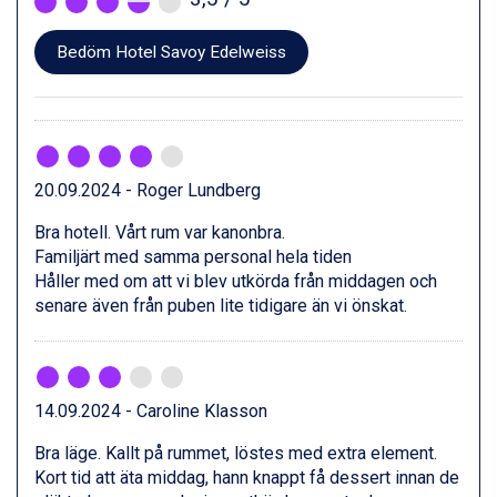
Fieberbrunn från 9.645 kr.
Val Thorens från 8.395 kr.
St. Anton från 11.245 kr.
Bedöm Hotel Savoy Edelweiss
Zell am See från 6.295 kr.
Canazei från 7.195 kr.
Livigno från 5.595 kr.
Ponte di Legno från 7.395 kr.
Alleghe från 8.545 kr.
20.09.2024 - Roger Lundberg
Bad Gastein från 6.295 kr.
Sauze dOulx från 6.145 kr.
Bra hotell. Vårt rum var kanonbra.
Arabba från 11.045 kr.
Familjärt med samma personal hela tiden
La Thuile från 7.045 kr.
Håller med om att vi blev utkörda från middagen och
Cervinia från 8.245 kr.
senare även från puben lite tidigare än vi önskat.
Passo Tonale från 5.895 kr.
Bad Hofgastein från 8.595 kr.
Saalbach från 9.445 kr.
Sölden från 12.995 kr.
14.09.2024 - Caroline Klasson
Champoluc från 5.945 kr.
Sestriere från 6.945 kr.
Bra läge. Kallt på rummet, löstes med extra element.
Ischgl från 11.295 kr.
Kort tid att äta middag, hann knappt få dessert innan de
Wagrain från 7.095 kr.