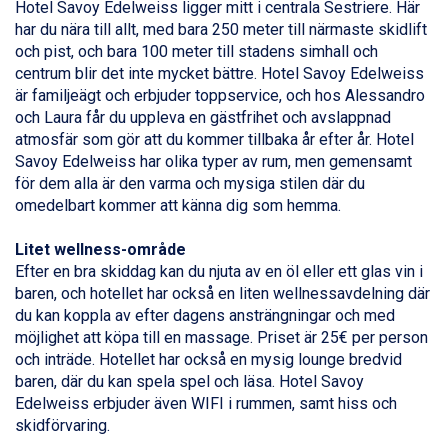
Hotel Savoy Edelweiss ligger mitt i centrala
Sestriere
. Här
Alleghe från 8.545 kr.
har du nära till allt, med bara 250 meter till närmaste skidlift
Bad Gastein från 6.295 kr.
och pist, och bara 100 meter till stadens simhall och
Sauze dOulx från 6.145 kr.
centrum blir det inte mycket bättre. Hotel Savoy Edelweiss
Arabba från 11.045 kr.
är familjeägt och erbjuder toppservice, och hos Alessandro
La Thuile från 7.045 kr.
och Laura får du uppleva en gästfrihet och avslappnad
Cervinia från 8.245 kr.
atmosfär som gör att du kommer tillbaka år efter år. Hotel
Passo Tonale från 5.895 kr.
Savoy Edelweiss har olika typer av rum, men gemensamt
Bad Hofgastein från 8.595 kr.
för dem alla är den varma och mysiga stilen där du
Saalbach från 9.445 kr.
omedelbart kommer att känna dig som hemma.
Sölden från 12.995 kr.
Champoluc från 5.945 kr.
Litet wellness-område
Sestriere från 6.945 kr.
Efter en bra skiddag kan du njuta av en öl eller ett glas vin i
Ischgl från 11.295 kr.
baren, och hotellet har också en liten wellnessavdelning där
Wagrain från 7.095 kr.
du kan koppla av efter dagens ansträngningar och med
Fieberbrunn från 9.645 kr.
möjlighet att köpa till en massage. Priset är 25€ per person
Val Thorens från 8.395 kr.
och inträde. Hotellet har också en mysig lounge bredvid
St. Anton från 11.245 kr.
baren, där du kan spela spel och läsa. Hotel Savoy
Zell am See från 6.295 kr.
Edelweiss erbjuder även WIFI i rummen, samt hiss och
Canazei från 7.195 kr.
skidförvaring.
Livigno från 5.595 kr.