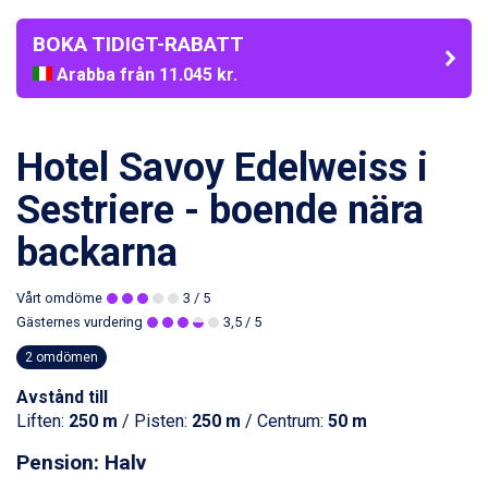
BOKA TIDIGT-RABATT
Arabba från 11.045 kr.
La Thuile från 7.045 kr.
Cervinia från 8.245 kr.
Passo Tonale från 5.895 kr.
Hotel Savoy Edelweiss i
Bad Hofgastein från 8.595 kr.
Saalbach från 9.445 kr.
Sestriere - boende nära
Sölden från 12.995 kr.
Champoluc från 5.945 kr.
backarna
Sestriere från 6.945 kr.
Ischgl från 11.295 kr.
Vårt omdöme
3
/ 5
Wagrain från 7.095 kr.
Gästernes vurdering
3,5
/ 5
Fieberbrunn från 9.645 kr.
Val Thorens från 8.395 kr.
2 omdömen
St. Anton från 11.245 kr.
Avstånd till
Zell am See från 6.295 kr.
Liften:
250 m
/ Pisten:
250 m
/ Centrum:
50 m
Canazei från 7.195 kr.
Livigno från 5.595 kr.
Pension: Halv
Ponte di Legno från 7.395 kr.