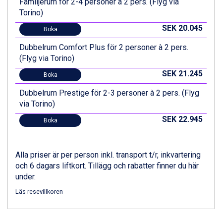
Familjerum för 2-4 personer à 2 pers. (Flyg via
St. Anton från 11.245 kr.
Torino)
Zell am See från 6.295 kr.
SEK 20.045
Canazei från 7.195 kr.
Boka
Livigno från 5.595 kr.
Dubbelrum Comfort Plus för 2 personer à 2 pers.
Ponte di Legno från 7.395 kr.
(Flyg via Torino)
Alleghe från 8.545 kr.
Bad Gastein från 6.295 kr.
SEK 21.245
Boka
Sauze dOulx från 6.145 kr.
Dubbelrum Prestige för 2-3 personer à 2 pers. (Flyg
Arabba från 11.045 kr.
via Torino)
La Thuile från 7.045 kr.
Cervinia från 8.245 kr.
SEK 22.945
Boka
Passo Tonale från 5.895 kr.
Bad Hofgastein från 8.595 kr.
Saalbach från 9.445 kr.
Alla priser är per person inkl. transport t/r, inkvartering
Sölden från 12.995 kr.
och 6 dagars liftkort. Tillägg och rabatter finner du här
Champoluc från 5.945 kr.
under.
Sestriere från 6.945 kr.
Läs resevillkoren
Ischgl från 11.295 kr.
Wagrain från 7.095 kr.
Fieberbrunn från 9.645 kr.