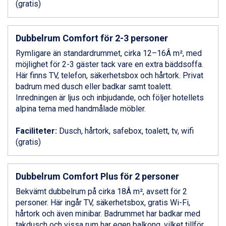
(gratis)
Ponte di Legno från 7.395 kr.
Alleghe från 8.545 kr.
Bad Gastein från 6.295 kr.
Dubbelrum Comfort för 2-3 personer
Sauze dOulx från 6.145 kr.
Rymligare än standardrummet, cirka 12–16Â m², med
Arabba från 11.045 kr.
möjlighet för 2-3 gäster tack vare en extra bäddsoffa.
La Thuile från 7.045 kr.
Här finns TV, telefon, säkerhetsbox och hårtork. Privat
Cervinia från 8.245 kr.
badrum med dusch eller badkar samt toalett.
Passo Tonale från 5.895 kr.
Inredningen är ljus och inbjudande, och följer hotellets
Bad Hofgastein från 8.595 kr.
alpina tema med handmålade möbler.
Saalbach från 9.445 kr.
Sölden från 12.995 kr.
Faciliteter:
Dusch, hårtork, safebox, toalett, tv, wifi
Champoluc från 5.945 kr.
(gratis)
Sestriere från 6.945 kr.
Ischgl från 11.295 kr.
Wagrain från 7.095 kr.
Dubbelrum Comfort Plus för 2 personer
Fieberbrunn från 9.645 kr.
Val Thorens från 8.395 kr.
Bekvämt dubbelrum på cirka 18Â m², avsett för 2
St. Anton från 11.245 kr.
personer. Här ingår TV, säkerhetsbox, gratis Wi-Fi,
Zell am See från 6.295 kr.
hårtork och även minibar. Badrummet har badkar med
Canazei från 7.195 kr.
takdusch och vissa rum har egen balkong, vilket tillför