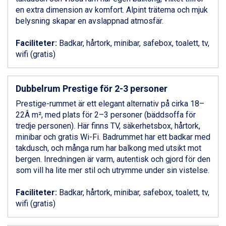
Livigno från 5.595 kr.
en extra dimension av komfort. Alpint trätema och mjuk
Ponte di Legno från 7.395 kr.
belysning skapar en avslappnad atmosfär.
Alleghe från 8.545 kr.
Bad Gastein från 6.295 kr.
Faciliteter:
Badkar, hårtork, minibar, safebox, toalett, tv,
Sauze dOulx från 6.145 kr.
wifi (gratis)
Arabba från 11.045 kr.
La Thuile från 7.045 kr.
Cervinia från 8.245 kr.
Dubbelrum Prestige för 2-3 personer
Passo Tonale från 5.895 kr.
Prestige-rummet är ett elegant alternativ på cirka 18–
Bad Hofgastein från 8.595 kr.
22Â m², med plats för 2–3 personer (bäddsoffa för
Saalbach från 9.445 kr.
tredje personen). Här finns TV, säkerhetsbox, hårtork,
Sölden från 12.995 kr.
minibar och gratis Wi-Fi. Badrummet har ett badkar med
Champoluc från 5.945 kr.
takdusch, och många rum har balkong med utsikt mot
Sestriere från 6.945 kr.
bergen. Inredningen är varm, autentisk och gjord för den
Ischgl från 11.295 kr.
som vill ha lite mer stil och utrymme under sin vistelse.
Wagrain från 7.095 kr.
Fieberbrunn från 9.645 kr.
Faciliteter:
Badkar, hårtork, minibar, safebox, toalett, tv,
Val Thorens från 8.395 kr.
wifi (gratis)
St. Anton från 11.245 kr.
Zell am See från 6.295 kr.