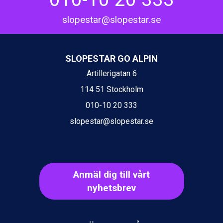
Ischgl från 11.295 kr.
slopestar@slopestar.se
Wagrain från 7.095 kr.
Val Thorens från 8.395 kr.
St. Anton från 11.245 kr.
Zell am See från 6.295 kr.
SLOPESTAR GO ALPIN
Canazei från 7.195 kr.
Artillerigatan 6
Livigno från 5.595 kr.
Ponte di Legno från 7.395 kr.
114 51 Stockholm
Sauze dOulx från 6.145 kr.
010-10 20 333
Alleghe från 8.545 kr.
Bad Gastein från 6.295 kr.
slopestar@slopestar.se
Arabba från 11.045 kr.
La Thuile från 7.045 kr.
Cervinia från 8.245 kr.
Saalbach från 9.445 kr.
Sölden från 12.995 kr.
Anmäl dig till vårt
Bad Hofgastein från 8.595 kr.
nyhetsbrev
Passo Tonale från 5.895 kr.
Champoluc från 5.945 kr.
Sestriere från 6.945 kr.