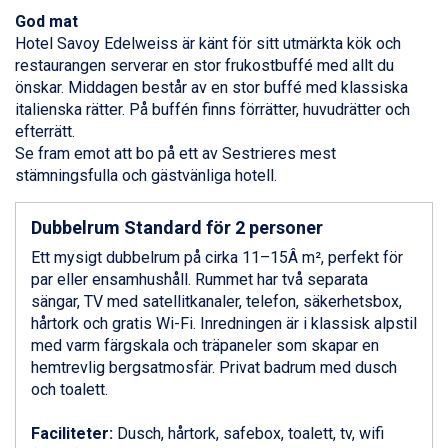
Ponte di Legno från 7.395 kr.
God mat
Sauze dOulx från 6.145 kr.
Hotel Savoy Edelweiss är känt för sitt utmärkta kök och
Alleghe från 8.545 kr.
restaurangen serverar en stor frukostbuffé med allt du
Bad Gastein från 6.295 kr.
önskar. Middagen består av en stor buffé med klassiska
Arabba från 11.045 kr.
italienska rätter. På buffén finns förrätter, huvudrätter och
La Thuile från 7.045 kr.
efterrätt.
Cervinia från 8.245 kr.
Se fram emot att bo på ett av Sestrieres mest
Saalbach från 9.445 kr.
stämningsfulla och gästvänliga hotell.
Sölden från 12.995 kr.
Bad Hofgastein från 8.595 kr.
Passo Tonale från 5.895 kr.
Dubbelrum Standard för 2 personer
Champoluc från 5.945 kr.
Ett mysigt dubbelrum på cirka 11–15Â m², perfekt för
Sestriere från 6.945 kr.
par eller ensamhushåll. Rummet har två separata
Fieberbrunn från 9.645 kr.
sängar, TV med satellitkanaler, telefon, säkerhetsbox,
Ischgl från 11.295 kr.
hårtork och gratis Wi-Fi. Inredningen är i klassisk alpstil
Wagrain från 7.095 kr.
med varm färgskala och träpaneler som skapar en
Val Thorens från 8.395 kr.
hemtrevlig bergsatmosfär. Privat badrum med dusch
St. Anton från 11.245 kr.
och toalett.
Zell am See från 6.295 kr.
Canazei från 7.195 kr.
Faciliteter:
Dusch, hårtork, safebox, toalett, tv, wifi
Livigno från 5.595 kr.