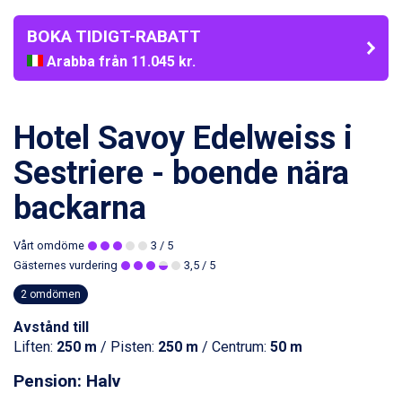
BOKA TIDIGT-RABATT
Arabba från 11.045 kr.
La Thuile från 7.045 kr.
Cervinia från 8.245 kr.
Saalbach från 9.445 kr.
Hotel Savoy Edelweiss i
Sölden från 12.995 kr.
Bad Hofgastein från 8.595 kr.
Sestriere - boende nära
Passo Tonale från 5.895 kr.
Champoluc från 5.945 kr.
backarna
Sestriere från 6.945 kr.
Fieberbrunn från 9.645 kr.
Vårt omdöme
3
/ 5
Ischgl från 11.295 kr.
Gästernes vurdering
3,5
/ 5
Wagrain från 7.095 kr.
Val Thorens från 8.395 kr.
2 omdömen
St. Anton från 11.245 kr.
Avstånd till
Zell am See från 6.295 kr.
Liften:
250 m
/ Pisten:
250 m
/ Centrum:
50 m
Canazei från 7.195 kr.
Livigno från 5.595 kr.
Pension: Halv
Ponte di Legno från 7.395 kr.