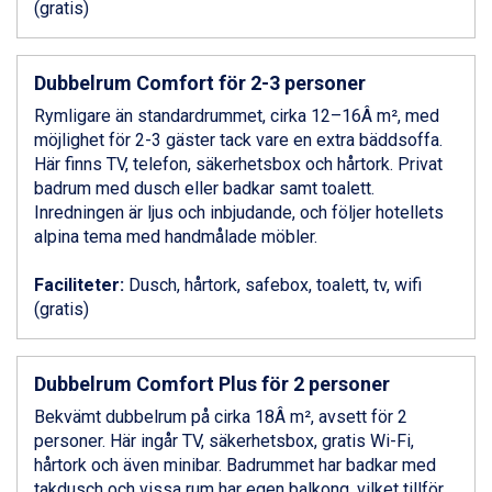
(gratis)
Ponte di Legno från 7.395 kr.
Sauze dOulx från 6.145 kr.
Alleghe från 8.545 kr.
Dubbelrum Comfort för 2-3 personer
Bad Gastein från 6.295 kr.
Rymligare än standardrummet, cirka 12–16Â m², med
Arabba från 11.045 kr.
möjlighet för 2-3 gäster tack vare en extra bäddsoffa.
La Thuile från 7.045 kr.
Här finns TV, telefon, säkerhetsbox och hårtork. Privat
Cervinia från 8.245 kr.
badrum med dusch eller badkar samt toalett.
Saalbach från 9.445 kr.
Inredningen är ljus och inbjudande, och följer hotellets
Sölden från 12.995 kr.
alpina tema med handmålade möbler.
Bad Hofgastein från 8.595 kr.
Passo Tonale från 5.895 kr.
Faciliteter:
Dusch, hårtork, safebox, toalett, tv, wifi
Champoluc från 5.945 kr.
(gratis)
Sestriere från 6.945 kr.
Fieberbrunn från 9.645 kr.
Ischgl från 11.295 kr.
Wagrain från 7.095 kr.
Dubbelrum Comfort Plus för 2 personer
Val Thorens från 8.395 kr.
Bekvämt dubbelrum på cirka 18Â m², avsett för 2
St. Anton från 11.245 kr.
personer. Här ingår TV, säkerhetsbox, gratis Wi-Fi,
Zell am See från 6.295 kr.
hårtork och även minibar. Badrummet har badkar med
Canazei från 7.195 kr.
takdusch och vissa rum har egen balkong, vilket tillför