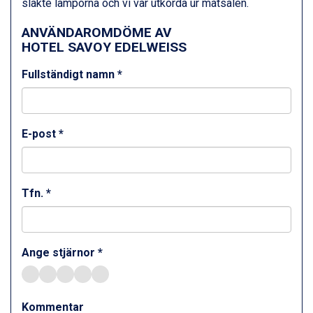
släkte lamporna och vi var utkörda ur matsalen.
Wagrain från 7.095 kr.
Val Thorens från 8.395 kr.
ANVÄNDAROMDÖME AV
St. Anton från 11.245 kr.
HOTEL SAVOY EDELWEISS
Zell am See från 6.295 kr.
Canazei från 7.195 kr.
Fullständigt namn *
Livigno från 5.595 kr.
Ponte di Legno från 7.395 kr.
Sauze dOulx från 6.145 kr.
Alleghe från 8.545 kr.
E-post *
Bad Gastein från 6.295 kr.
Arabba från 11.045 kr.
La Thuile från 7.045 kr.
Cervinia från 8.245 kr.
Tfn. *
Saalbach från 9.445 kr.
Sölden från 12.995 kr.
Bad Hofgastein från 8.595 kr.
Ange stjärnor *
Passo Tonale från 5.895 kr.
Champoluc från 5.945 kr.
Sestriere från 6.945 kr.
Fieberbrunn från 9.645 kr.
Kommentar