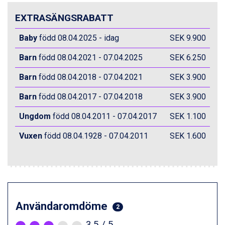
Val Thorens från 8.395 kr.
St. Anton från 11.245 kr.
EXTRASÄNGSRABATT
Zell am See från 6.295 kr.
Canazei från 7.195 kr.
Baby
född 08.04.2025 - idag
SEK 9.900
Livigno från 5.595 kr.
Barn
född 08.04.2021 - 07.04.2025
SEK 6.250
Ponte di Legno från 7.395 kr.
Sauze dOulx från 6.145 kr.
Barn
född 08.04.2018 - 07.04.2021
SEK 3.900
Alleghe från 8.545 kr.
Bad Gastein från 6.295 kr.
Barn
född 08.04.2017 - 07.04.2018
SEK 3.900
Arabba från 11.045 kr.
La Thuile från 7.045 kr.
Ungdom
född 08.04.2011 - 07.04.2017
SEK 1.100
Cervinia från 8.245 kr.
Saalbach från 9.445 kr.
Vuxen
född 08.04.1928 - 07.04.2011
SEK 1.600
Sölden från 12.995 kr.
Bad Hofgastein från 8.595 kr.
Passo Tonale från 5.895 kr.
Champoluc från 5.945 kr.
Sestriere från 6.945 kr.
Fieberbrunn från 9.645 kr.
Användaromdöme
2
Ischgl från 11.295 kr.
3,5
/ 5
Wagrain från 7.095 kr.