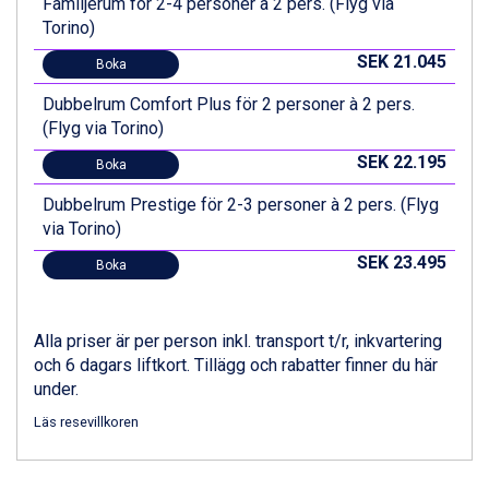
Familjerum för 2-4 personer à 2 pers. (Flyg via
St. Anton från 11.245 kr.
Torino)
Zell am See från 6.295 kr.
SEK 21.045
Canazei från 7.195 kr.
Boka
Livigno från 5.595 kr.
Dubbelrum Comfort Plus för 2 personer à 2 pers.
Ponte di Legno från 7.395 kr.
(Flyg via Torino)
Sauze dOulx från 6.145 kr.
Alleghe från 8.545 kr.
SEK 22.195
Boka
Bad Gastein från 6.295 kr.
Dubbelrum Prestige för 2-3 personer à 2 pers. (Flyg
Arabba från 11.045 kr.
via Torino)
La Thuile från 7.045 kr.
Cervinia från 8.245 kr.
SEK 23.495
Boka
Saalbach från 9.445 kr.
Sölden från 12.995 kr.
Bad Hofgastein från 8.595 kr.
Alla priser är per person inkl. transport t/r, inkvartering
Passo Tonale från 5.895 kr.
och 6 dagars liftkort. Tillägg och rabatter finner du här
Champoluc från 5.945 kr.
under.
Sestriere från 6.945 kr.
Fieberbrunn från 9.645 kr.
Läs resevillkoren
Ischgl från 11.295 kr.
Wagrain från 7.095 kr.