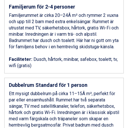
Canazei från 7.195 kr.
Familjerum för 2-4 personer
Livigno från 5.595 kr.
Ponte di Legno från 7.395 kr.
Familjerummet är cirka 20–24Â m² och rymmer 2 vuxna
Sauze dOulx från 6.145 kr.
och upp till 2 barn med extra enkelsängar. Rummet är
Alleghe från 8.545 kr.
utrustat med TV, säkerhetsbox, hårtork, gratis Wi-Fi och
Bad Gastein från 6.295 kr.
minibar. Inredningen är i varm trä- och alpstil.
Arabba från 11.045 kr.
Badrummet har dusch och toalett. Här har ni gott om yta
La Thuile från 7.045 kr.
för familjens behov i en hemtrevlig skidstuga-känsla.
Cervinia från 8.245 kr.
Saalbach från 9.445 kr.
Faciliteter:
Dusch, hårtork, minibar, safebox, toalett, tv,
Sölden från 12.995 kr.
wifi (gratis)
Bad Hofgastein från 8.595 kr.
Passo Tonale från 5.895 kr.
Champoluc från 5.945 kr.
Dubbelrum Standard för 1 person
Sestriere från 6.945 kr.
Ett mysigt dubbelrum på cirka 11–15Â m², perfekt för
Fieberbrunn från 9.645 kr.
par eller ensamhushåll. Rummet har två separata
Ischgl från 11.295 kr.
sängar, TV med satellitkanaler, telefon, säkerhetsbox,
Wagrain från 7.095 kr.
hårtork och gratis Wi-Fi. Inredningen är i klassisk alpstil
Val Thorens från 8.395 kr.
med varm färgskala och träpaneler som skapar en
St. Anton från 11.245 kr.
hemtrevlig bergsatmosfär. Privat badrum med dusch
Zell am See från 6.295 kr.