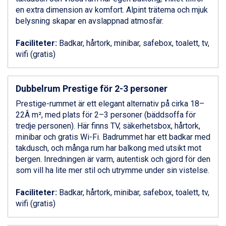
Livigno från 5.595 kr.
en extra dimension av komfort. Alpint trätema och mjuk
Ponte di Legno från 7.395 kr.
belysning skapar en avslappnad atmosfär.
Sauze dOulx från 6.145 kr.
Alleghe från 8.545 kr.
Faciliteter:
Badkar, hårtork, minibar, safebox, toalett, tv,
Bad Gastein från 6.295 kr.
wifi (gratis)
Arabba från 11.045 kr.
La Thuile från 7.045 kr.
Cervinia från 8.245 kr.
Dubbelrum Prestige för 2-3 personer
Saalbach från 9.445 kr.
Prestige-rummet är ett elegant alternativ på cirka 18–
Sölden från 12.995 kr.
22Â m², med plats för 2–3 personer (bäddsoffa för
Bad Hofgastein från 8.595 kr.
tredje personen). Här finns TV, säkerhetsbox, hårtork,
Passo Tonale från 5.895 kr.
minibar och gratis Wi-Fi. Badrummet har ett badkar med
Champoluc från 5.945 kr.
takdusch, och många rum har balkong med utsikt mot
Sestriere från 6.945 kr.
bergen. Inredningen är varm, autentisk och gjord för den
Fieberbrunn från 9.645 kr.
som vill ha lite mer stil och utrymme under sin vistelse.
Ischgl från 11.295 kr.
Wagrain från 7.095 kr.
Faciliteter:
Badkar, hårtork, minibar, safebox, toalett, tv,
Val Thorens från 8.395 kr.
wifi (gratis)
St. Anton från 11.245 kr.
Zell am See från 6.295 kr.