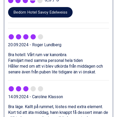
Val Thorens från 8.395 kr.
St. Anton från 11.245 kr.
Bedöm Hotel Savoy Edelweiss
Zell am See från 6.295 kr.
Canazei från 7.195 kr.
Livigno från 5.595 kr.
Ponte di Legno från 7.395 kr.
Sauze dOulx från 6.145 kr.
20.09.2024 - Roger Lundberg
Alleghe från 8.545 kr.
Bad Gastein från 6.295 kr.
Bra hotell. Vårt rum var kanonbra.
Arabba från 11.045 kr.
Familjärt med samma personal hela tiden
La Thuile från 7.045 kr.
Håller med om att vi blev utkörda från middagen och
Cervinia från 8.245 kr.
senare även från puben lite tidigare än vi önskat.
Saalbach från 9.445 kr.
Sölden från 12.995 kr.
Bad Hofgastein från 8.595 kr.
Passo Tonale från 5.895 kr.
14.09.2024 - Caroline Klasson
Champoluc från 5.945 kr.
Sestriere från 6.945 kr.
Bra läge. Kallt på rummet, löstes med extra element.
Fieberbrunn från 9.645 kr.
Kort tid att äta middag, hann knappt få dessert innan de
Ischgl från 11.295 kr.