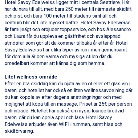
Hotel Savoy Edelweiss ligger mitt i centrala
Sestriere
. Här
Sauze dOulx från 6.145 kr.
har du nära till allt, med bara 250 meter till närmaste skidlift
Alleghe från 8.545 kr.
och pist, och bara 100 meter till stadens simhall och
Bad Gastein från 6.295 kr.
centrum blir det inte mycket bättre. Hotel Savoy Edelweiss
Arabba från 11.045 kr.
är familjeägt och erbjuder toppservice, och hos Alessandro
La Thuile från 7.045 kr.
och Laura får du uppleva en gästfrihet och avslappnad
Cervinia från 8.245 kr.
atmosfär som gör att du kommer tillbaka år efter år. Hotel
Saalbach från 9.445 kr.
Savoy Edelweiss har olika typer av rum, men gemensamt
Sölden från 12.995 kr.
för dem alla är den varma och mysiga stilen där du
Bad Hofgastein från 8.595 kr.
omedelbart kommer att känna dig som hemma.
Passo Tonale från 5.895 kr.
Champoluc från 5.945 kr.
Litet wellness-område
Sestriere från 6.945 kr.
Efter en bra skiddag kan du njuta av en öl eller ett glas vin i
Fieberbrunn från 9.645 kr.
baren, och hotellet har också en liten wellnessavdelning där
Ischgl från 11.295 kr.
du kan koppla av efter dagens ansträngningar och med
Wagrain från 7.095 kr.
möjlighet att köpa till en massage. Priset är 25€ per person
Val Thorens från 8.395 kr.
och inträde. Hotellet har också en mysig lounge bredvid
St. Anton från 11.245 kr.
baren, där du kan spela spel och läsa. Hotel Savoy
Zell am See från 6.295 kr.
Edelweiss erbjuder även WIFI i rummen, samt hiss och
Canazei från 7.195 kr.
skidförvaring.
Livigno från 5.595 kr.