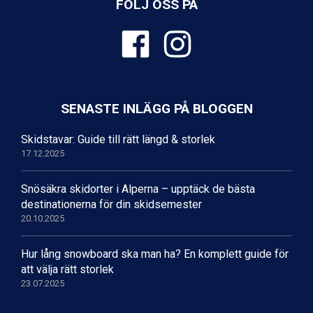
FÖLJ OSS PÅ
Fieberbrunn från 9.645 kr.
Ischgl från 11.295 kr.
Wagrain från 7.095 kr.
Val Thorens från 8.395 kr.
St. Anton från 11.245 kr.
Zell am See från 6.295 kr.
Canazei från 7.195 kr.
SENASTE INLÄGG PÅ BLOGGEN
Livigno från 5.595 kr.
Ponte di Legno från 7.395 kr.
Skidstavar: Guide till rätt längd & storlek
Sauze dOulx från 6.145 kr.
17.12.2025
Alleghe från 8.545 kr.
Bad Gastein från 6.295 kr.
Snösäkra skidorter i Alperna – upptäck de bästa
Arabba från 11.045 kr.
destinationerna för din skidsemester
La Thuile från 7.045 kr.
20.10.2025
Cervinia från 8.245 kr.
Saalbach från 9.445 kr.
Sölden från 12.995 kr.
Hur lång snowboard ska man ha? En komplett guide för
Bad Hofgastein från 8.595 kr.
att välja rätt storlek
Passo Tonale från 5.895 kr.
23.07.2025
Champoluc från 5.945 kr.