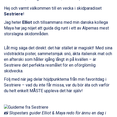
Fieberbrunn från 9.645 kr.
Ischgl från 11.295 kr.
Hej och varmt välkommen till en vecka i skidparadiset
Val Thorens från 8.395 kr.
Sestriere
!
St. Anton från 11.245 kr.
Jag heter
Elliot
och tillsammans med min danska kollega
Zell am See från 6.295 kr.
Maya har jag nöjet att guida dig runt i ett av Alpernas mest
Canazei från 7.195 kr.
storslagna skidområden.
Livigno från 5.595 kr.
Ponte di Legno från 7.395 kr.
Sauze dOulx från 6.145 kr.
Låt mig säga det direkt: det här stället är magiskt! Med sina
Alleghe från 8.545 kr.
vidsträckta pister, sammetsmjuk snö, äkta italiensk mat och
Bad Gastein från 6.295 kr.
en afterski som håller igång långt in på kvällen – är
Arabba från 11.045 kr.
Sestriere det perfekta resmålet för en oförglömlig
La Thuile från 7.045 kr.
skidvecka.
Cervinia från 8.245 kr.
Följ med när jag delar höjdpunkterna från min favoritdag i
Bad Hofgastein från 8.595 kr.
Sestriere – vad du inte får missa, var du bör äta och varför
Passo Tonale från 5.895 kr.
du helt enkelt MÅSTE uppleva det här själv!
Saalbach från 9.445 kr.
Sölden från 12.995 kr.
Champoluc från 5.945 kr.
Sestriere från 6.945 kr.
📸 Slopestars guider Elliot & Maya redo för ännu en dag i
Wagrain från 7.095 kr.