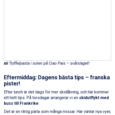
Champoluc från 5.945 kr.
Sestriere från 6.945 kr.
Wagrain från 7.095 kr.
Fieberbrunn från 9.645 kr.
Ischgl från 11.295 kr.
Val Thorens från 8.395 kr.
St. Anton från 11.245 kr.
Zell am See från 6.295 kr.
Canazei från 7.195 kr.
Livigno från 5.595 kr.
Ponte di Legno från 7.395 kr.
📸 Tryffelpasta i solen på Ciao Pais – svårslaget!
Sauze dOulx från 6.145 kr.
Alleghe från 8.545 kr.
Bad Gastein från 6.295 kr.
Eftermiddag: Dagens bästa tips – franska
Arabba från 11.045 kr.
pister!
La Thuile från 7.045 kr.
Efter lunch är det dags för mer skidåkning, och här kommer
Cervinia från 8.245 kr.
ett hett tips: På torsdagar arrangerar vi en
skidutflykt med
Bad Hofgastein från 8.595 kr.
buss till Frankrike
.
Passo Tonale från 5.895 kr.
Saalbach från 9.445 kr.
Det är en riktig pärla som många missar. Här väntar nya vyer,