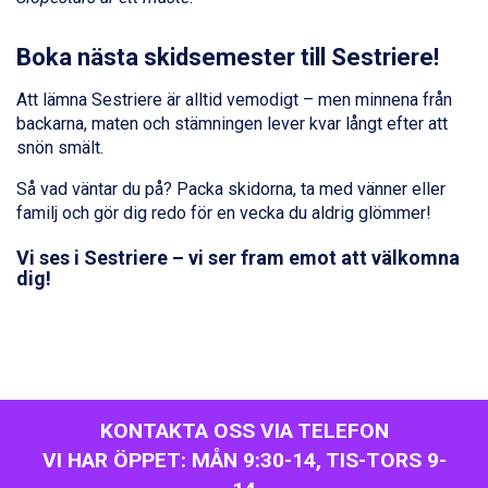
Passo Tonale från 5.895 kr.
Saalbach från 9.445 kr.
Boka nästa skidsemester till Sestriere!
Sölden från 12.995 kr.
Champoluc från 5.945 kr.
Att lämna Sestriere är alltid vemodigt – men minnena från
Sestriere från 6.945 kr.
backarna, maten och stämningen lever kvar långt efter att
Wagrain från 7.095 kr.
snön smält.
Fieberbrunn från 9.645 kr.
Ischgl från 11.295 kr.
Så vad väntar du på? Packa skidorna, ta med vänner eller
Val Thorens från 8.395 kr.
familj och gör dig redo för en vecka du aldrig glömmer!
St. Anton från 11.245 kr.
Zell am See från 6.295 kr.
Vi ses i Sestriere – vi ser fram emot att välkomna
dig!
Canazei från 7.195 kr.
Livigno från 5.595 kr.
Ponte di Legno från 7.395 kr.
Sauze dOulx från 6.145 kr.
Alleghe från 8.545 kr.
Bad Gastein från 6.295 kr.
Arabba från 11.045 kr.
KONTAKTA OSS VIA TELEFON
La Thuile från 7.045 kr.
VI HAR ÖPPET: MÅN 9:30-14, TIS-TORS 9-
Cervinia från 8.245 kr.