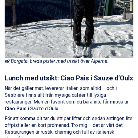
Sestriere från 6.945 kr.
Wagrain från 7.095 kr.
Fieberbrunn från 9.645 kr.
Ischgl från 11.295 kr.
Val Thorens från 8.395 kr.
St. Anton från 11.245 kr.
Zell am See från 6.295 kr.
Canazei från 7.195 kr.
Livigno från 5.595 kr.
📸 Borgata: breda pister med utsikt över Alperna.
Ponte di Legno från 7.395 kr.
Sauze dOulx från 6.145 kr.
Alleghe från 8.545 kr.
Lunch med utsikt: Ciao Pais i Sauze d’Oulx
Bad Gastein från 6.295 kr.
När det gäller mat, levererar Italien som alltid – och i
Arabba från 11.045 kr.
Sestriere finns allt från mysiga caféer till lyxiga
La Thuile från 7.045 kr.
restauranger. Men en favorit som du bara inte får missa är
Cervinia från 8.245 kr.
Ciao Pais
i Sauze d’Oulx.
Bad Hofgastein från 8.595 kr.
Passo Tonale från 5.895 kr.
För att komma dit tar du ett par liftar och sedan antingen lite
Saalbach från 9.445 kr.
offpist eller en kort promenad. Tro mig – det är värt det.
Sölden från 12.995 kr.
Restaurangen är rustik, charmig och full av italiensk
Champoluc från 5.945 kr.