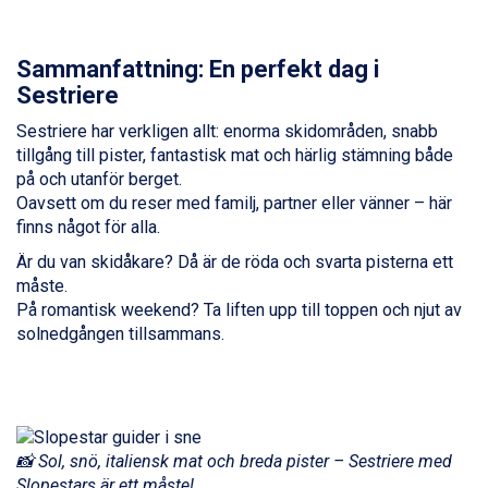
Saalbach från 9.445 kr.
Sölden från 12.995 kr.
Sammanfattning: En perfekt dag i
Champoluc från 5.945 kr.
Sestriere
Sestriere från 6.945 kr.
Wagrain från 7.095 kr.
Sestriere har verkligen allt: enorma skidområden, snabb
Fieberbrunn från 9.645 kr.
tillgång till pister, fantastisk mat och härlig stämning både
Ischgl från 11.295 kr.
på och utanför berget.
Val Thorens från 8.395 kr.
Oavsett om du reser med familj, partner eller vänner – här
St. Anton från 11.245 kr.
finns något för alla.
Zell am See från 6.295 kr.
Är du van skidåkare? Då är de röda och svarta pisterna ett
Canazei från 7.195 kr.
måste.
Livigno från 5.595 kr.
På romantisk weekend? Ta liften upp till toppen och njut av
Ponte di Legno från 7.395 kr.
solnedgången tillsammans.
Sauze dOulx från 6.145 kr.
Alleghe från 8.545 kr.
Bad Gastein från 6.295 kr.
Arabba från 11.045 kr.
La Thuile från 7.045 kr.
Cervinia från 8.245 kr.
📸 Sol, snö, italiensk mat och breda pister – Sestriere med
Bad Hofgastein från 8.595 kr.
Slopestars är ett måste!