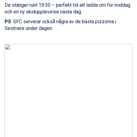
Sölden från 12.995 kr.
De stänger runt 19:30 – perfekt tid att ladda om för middag
Champoluc från 5.945 kr.
och en ny skidupplevelse nästa dag.
Sestriere från 6.945 kr.
PS
: GFC serverar också några av de bästa pizzorna i
Wagrain från 7.095 kr.
Sestriere under dagen.
Fieberbrunn från 9.645 kr.
Ischgl från 11.295 kr.
Val Thorens från 8.395 kr.
St. Anton från 11.245 kr.
Zell am See från 6.295 kr.
Canazei från 7.195 kr.
Livigno från 5.595 kr.
Ponte di Legno från 7.395 kr.
Sauze dOulx från 6.145 kr.
Alleghe från 8.545 kr.
Bad Gastein från 6.295 kr.
Arabba från 11.045 kr.
La Thuile från 7.045 kr.
Cervinia från 8.245 kr.
Bad Hofgastein från 8.595 kr.
Passo Tonale från 5.895 kr.