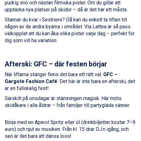
Sölden från 12.995 kr.
pudrig snö och nästan filmiska pister. Om du gillar att
Champoluc från 5.945 kr.
upptäcka nya platser på skidor – då är det här ett måste.
Sestriere från 6.945 kr.
Stannar du kvar i Sestriere? Då kan du enkelt ta liften till
Wagrain från 7.095 kr.
någon av de andra byarna i området. Via Lattea är så pass
Fieberbrunn från 9.645 kr.
välkopplat att du kan åka olika pister varje dag – perfekt för
Ischgl från 11.295 kr.
dig som vill ha variation.
Val Thorens från 8.395 kr.
St. Anton från 11.245 kr.
Zell am See från 6.295 kr.
Canazei från 7.195 kr.
Afterski: GFC – där festen börjar
Livigno från 5.595 kr.
När liftarna stänger finns det bara ett rätt val:
GFC –
Ponte di Legno från 7.395 kr.
Gargote Fashion Café
. Det här är inte bara en afterski, det
Sauze dOulx från 6.145 kr.
är en fullskalig fest!
Alleghe från 8.545 kr.
Bad Gastein från 6.295 kr.
Särskilt på onsdagar är stämningen magisk. Här möts
Arabba från 11.045 kr.
skidåkare i alla åldrar – från familjer till partyglada vänner.
La Thuile från 7.045 kr.
Cervinia från 8.245 kr.
Börja med en Aperol Spritz eller öl (drinkbiljetter kostar 7–9
Bad Hofgastein från 8.595 kr.
euro) och njut av musiken. Från kl. 15 drar DJ:n igång, och
Passo Tonale från 5.895 kr.
sen är det bara att dansa loss!
Saalbach från 9.445 kr.