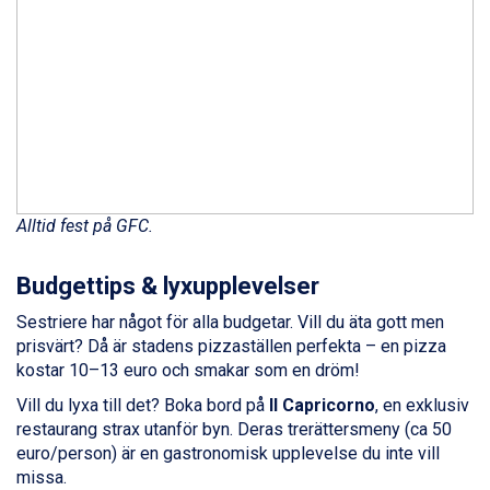
Saalbach från 9.445 kr.
Sölden från 12.995 kr.
Champoluc från 5.945 kr.
Sestriere från 6.945 kr.
Wagrain från 7.095 kr.
Fieberbrunn från 9.645 kr.
Ischgl från 11.295 kr.
Val Thorens från 8.395 kr.
St. Anton från 11.245 kr.
Zell am See från 6.295 kr.
Alltid fest på GFC.
Canazei från 7.195 kr.
Livigno från 5.595 kr.
Budgettips & lyxupplevelser
Ponte di Legno från 7.395 kr.
Sauze dOulx från 6.145 kr.
Sestriere har något för alla budgetar. Vill du äta gott men
Alleghe från 8.545 kr.
prisvärt? Då är stadens pizzaställen perfekta – en pizza
Bad Gastein från 6.295 kr.
kostar 10–13 euro och smakar som en dröm!
Arabba från 11.045 kr.
Vill du lyxa till det? Boka bord på
Il Capricorno
, en exklusiv
La Thuile från 7.045 kr.
restaurang strax utanför byn. Deras trerättersmeny (ca 50
Cervinia från 8.245 kr.
euro/person) är en gastronomisk upplevelse du inte vill
Bad Hofgastein från 8.595 kr.
missa.
Passo Tonale från 5.895 kr.