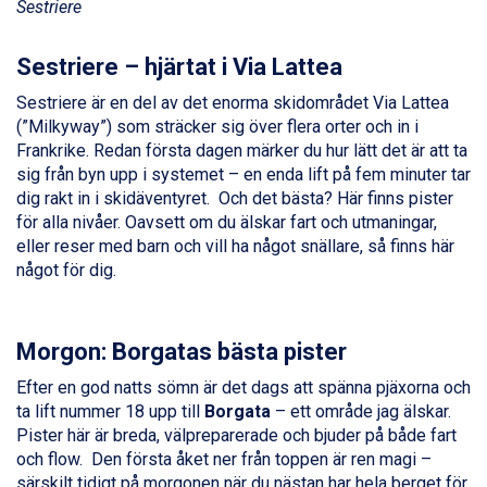
Sestriere
Fieberbrunn från 9.645 kr.
Ischgl från 11.295 kr.
Sestriere – hjärtat i Via Lattea
Val Thorens från 8.395 kr.
St. Anton från 11.245 kr.
Sestriere är en del av det enorma skidområdet Via Lattea
Zell am See från 6.295 kr.
(”Milkyway”) som sträcker sig över flera orter och in i
Canazei från 7.195 kr.
Frankrike. Redan första dagen märker du hur lätt det är att ta
Livigno från 5.595 kr.
sig från byn upp i systemet – en enda lift på fem minuter tar
Ponte di Legno från 7.395 kr.
dig rakt in i skidäventyret. Och det bästa? Här finns pister
Sauze dOulx från 6.145 kr.
för alla nivåer. Oavsett om du älskar fart och utmaningar,
Alleghe från 8.545 kr.
eller reser med barn och vill ha något snällare, så finns här
Bad Gastein från 6.295 kr.
något för dig.
Arabba från 11.045 kr.
La Thuile från 7.045 kr.
Cervinia från 8.245 kr.
Morgon: Borgatas bästa pister
Bad Hofgastein från 8.595 kr.
Passo Tonale från 5.895 kr.
Efter en god natts sömn är det dags att spänna pjäxorna och
Saalbach från 9.445 kr.
ta lift nummer 18 upp till
Borgata
– ett område jag älskar.
Sölden från 12.995 kr.
Pister här är breda, välpreparerade och bjuder på både fart
Champoluc från 5.945 kr.
och flow. Den första åket ner från toppen är ren magi –
Sestriere från 6.945 kr.
särskilt tidigt på morgonen när du nästan har hela berget för