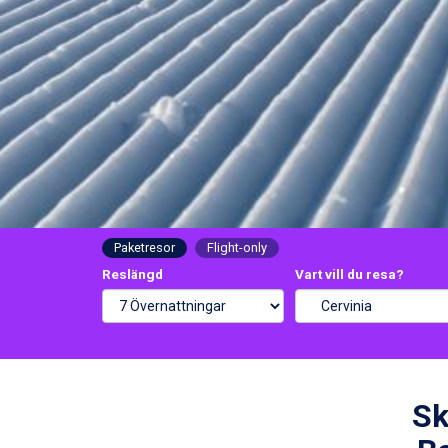
Paketresor
Flight-only
Reslängd
Vart vill du resa?
Sk