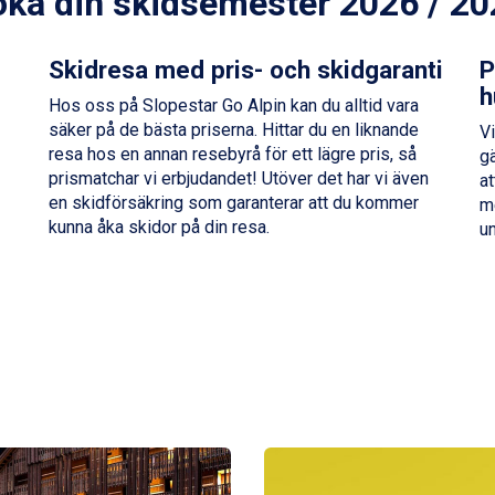
ka din skidsemester 2026 / 2
Skidresa med pris- och skidgaranti
P
h
Hos oss på Slopestar Go Alpin kan du alltid vara
säker på de bästa priserna. Hittar du en liknande
Vi
resa hos en annan resebyrå för ett lägre pris, så
gä
prismatchar vi erbjudandet! Utöver det har vi även
at
en skidförsäkring som garanterar att du kommer
me
kunna åka skidor på din resa.
u