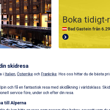
Boka tidigt-
Arabba från 11.045 kr
La Thuile från 7.045 k
Cervinia från 8.245 kr
Saalbach från 9.445 k
Bad Hofgastein från 8
Passo Tonale från 5.8
din skidresa
Sölden från 12.995 kr
Champoluc från 5.945
a i
Italien
,
Österrike
och
Frankrike
. Hos oss hittar du de bästa pri
Sestriere från 6.945 k
Fieberbrunn från 9.64
Alpin och få en fantastisk resa med skidåkning i världsklass. Sk
Ischgl från 11.295 kr.
nell service före, under och efter din resa.
Wagrain från 7.095 kr
 till Alperna
Val Thorens från 8.39
St. Anton från 11.245