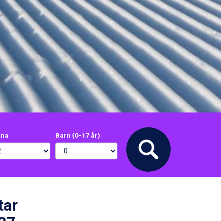
xna
Barn (0-17 år)
tar