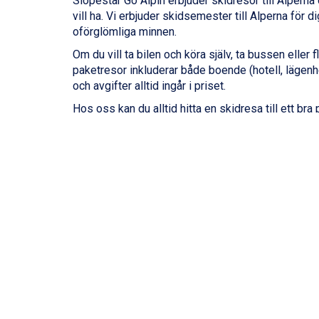
Slopestar Go Alpin erbjuder skidresor till Alper
vill ha. Vi erbjuder skidsemester till Alperna för
oförglömliga minnen.
Om du vill ta bilen och köra själv, ta bussen eller 
paketresor inkluderar både boende (hotell, lägenhet
och avgifter alltid ingår i priset.
Hos oss kan du alltid hitta en skidresa till ett bra
Slopestar Go Alpin: personlig service, kva
Oavsett om du är ute efter en skidsemester med buss
din skidsemester. Med kompetenta, ansvarsfulla o
hela din vistelse.
Med topprecensioner på Trustpilot bevisar vi att v
höga servicenivå och inte minst passion för skidå
Skidresor till 24 olika destinationer
Åk på en fantastisk skidresa till Italien, Österri
passa dig. Åk till Italien där byarna
Canazei
,
Livig
som
Bad Gastein
,
Saalbach
och
Wagrain
där du def