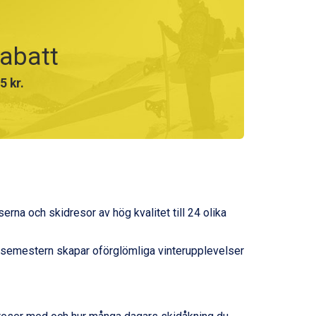
rabatt
.
r.
.
r.
.595 kr.
95 kr.
.
 kr.
serna och skidresor av hög kvalitet till 24 olika
r.
5 kr.
idsemestern skapar oförglömliga vinterupplevelser
.
5 kr.
 kr.