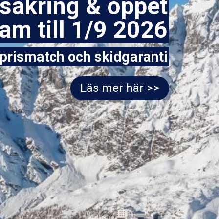
isäkring & öppet
am till 1/9 2026
prismatch och skidgaranti
Läs mer här >>