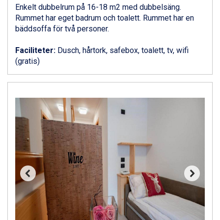
Sauze dOulx från 6.145 kr.
Enkelt dubbelrum på 16-18 m2 med dubbelsäng.
Alleghe från 8.545 kr.
Rummet har eget badrum och toalett. Rummet har en
Bad Gastein från 6.295 kr.
bäddsoffa för två personer.
Arabba från 11.045 kr.
La Thuile från 7.045 kr.
Faciliteter:
Dusch, hårtork, safebox, toalett, tv, wifi
Cervinia från 8.245 kr.
(gratis)
Saalbach från 9.445 kr.
Bad Hofgastein från 8.595 kr.
Passo Tonale från 5.895 kr.
Sölden från 12.995 kr.
Champoluc från 5.945 kr.
Sestriere från 6.945 kr.
Fieberbrunn från 9.645 kr.
Ischgl från 11.295 kr.
Wagrain från 7.095 kr.
Val Thorens från 8.395 kr.
St. Anton från 11.245 kr.
Zell am See från 6.295 kr.
Canazei från 7.195 kr.
Livigno från 5.595 kr.