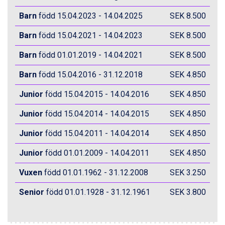
Val Thorens från 8.395 kr.
St. Anton från 11.245 kr.
Barn
född 15.04.2023 - 14.04.2025
SEK 8.500
Zell am See från 6.295 kr.
Barn
född 15.04.2021 - 14.04.2023
SEK 8.500
Canazei från 7.195 kr.
Livigno från 5.595 kr.
Barn
född 01.01.2019 - 14.04.2021
SEK 8.500
Ponte di Legno från 7.395 kr.
Sauze dOulx från 6.145 kr.
Barn
född 15.04.2016 - 31.12.2018
SEK 4.850
Alleghe från 8.545 kr.
Bad Gastein från 6.295 kr.
Junior
född 15.04.2015 - 14.04.2016
SEK 4.850
Arabba från 11.045 kr.
La Thuile från 7.045 kr.
Junior
född 15.04.2014 - 14.04.2015
SEK 4.850
Cervinia från 8.245 kr.
Junior
född 15.04.2011 - 14.04.2014
SEK 4.850
Saalbach från 9.445 kr.
Bad Hofgastein från 8.595 kr.
Junior
född 01.01.2009 - 14.04.2011
SEK 4.850
Passo Tonale från 5.895 kr.
Sölden från 12.995 kr.
Vuxen
född 01.01.1962 - 31.12.2008
SEK 3.250
Champoluc från 5.945 kr.
Sestriere från 6.945 kr.
Senior
född 01.01.1928 - 31.12.1961
SEK 3.800
Fieberbrunn från 9.645 kr.
Ischgl från 11.295 kr.
Wagrain från 7.095 kr.