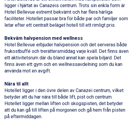
Alleghe från 8.545 kr.
ligger i hjärtat av Canazeis centrum. Trots sin enkla form är
Bad Gastein från 6.295 kr.
Hotel Bellevue extremt bekvämt och har flera härliga
Arabba från 11.045 kr.
faciliteter. Hotellet passar bra för både par och familjer som
La Thuile från 7.045 kr.
letar efter ett centralt beläget hotell till ett rimligt pris.
Cervinia från 8.245 kr.
Saalbach från 9.445 kr.
Bekväm halvpension med wellness
Bad Hofgastein från 8.595 kr.
Hotel Bellevue erbjuder halvpension och det serveras både
Passo Tonale från 5.895 kr.
frukostbuffé och trerättersmiddag varje kväll. Det finns även
Sölden från 12.995 kr.
ett aktivitetsrum där du bland annat kan spela biljard. Det
Champoluc från 5.945 kr.
finns även ett gym och en wellnessavdelning som du kan
Sestriere från 6.945 kr.
använda mot en avgift.
Fieberbrunn från 9.645 kr.
Ischgl från 11.295 kr.
Nära til allt
Wagrain från 7.095 kr.
Hotellet ligger i den övre delen av
Canazei
centrum, vilket
Val Thorens från 8.395 kr.
betyder att du har nära till både lift, pist och centrum.
St. Anton från 11.245 kr.
Hotellet ligger mellan liften och skogspisten, det betyder
Zell am See från 6.295 kr.
att du kan gå till liften på morgonen och gå hem från pisten
Canazei från 7.195 kr.
på eftermiddagen.
Livigno från 5.595 kr.
Ponte di Legno från 7.395 kr.
Sauze dOulx från 6.145 kr.