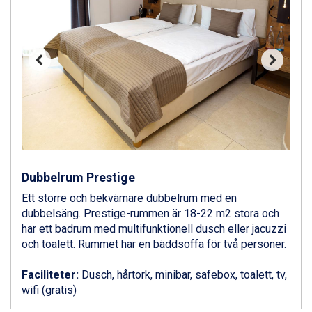
Livigno från 5.595 kr.
Ponte di Legno från 7.395 kr.
Sauze dOulx från 6.145 kr.
Alleghe från 8.545 kr.
Bad Gastein från 6.295 kr.
Arabba från 11.045 kr.
La Thuile från 7.045 kr.
Cervinia från 8.245 kr.
Saalbach från 9.445 kr.
Bad Hofgastein från 8.595 kr.
Passo Tonale från 5.895 kr.
Sölden från 12.995 kr.
Dubbelrum Prestige
Champoluc från 5.945 kr.
Ett större och bekvämare dubbelrum med en
Sestriere från 6.945 kr.
dubbelsäng. Prestige-rummen är 18-22 m2 stora och
Fieberbrunn från 9.645 kr.
har ett badrum med multifunktionell dusch eller jacuzzi
Ischgl från 11.295 kr.
och toalett. Rummet har en bäddsoffa för två personer.
Wagrain från 7.095 kr.
Val Thorens från 8.395 kr.
Faciliteter:
Dusch, hårtork, minibar, safebox, toalett, tv,
St. Anton från 11.245 kr.
wifi (gratis)
Zell am See från 6.295 kr.