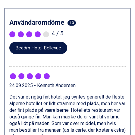
Val Thorens från 8.395 kr.
St. Anton från 11.245 kr.
Zell am See från 6.295 kr.
Användaromdöme
13
Canazei från 7.195 kr.
Livigno från 5.595 kr.
4
/ 5
Ponte di Legno från 7.395 kr.
Sauze dOulx från 6.145 kr.
Bedöm Hotel Bellevue
Alleghe från 8.545 kr.
Bad Gastein från 6.295 kr.
Arabba från 11.045 kr.
La Thuile från 7.045 kr.
Cervinia från 8.245 kr.
24.09.2025 - Kenneth Andersen
Saalbach från 9.445 kr.
Bad Hofgastein från 8.595 kr.
Det var et rigtig fint hotel, jeg syntes generelt de fleste
Passo Tonale från 5.895 kr.
alperne hotellet er lidt stramme med plads, men her var
Sölden från 12.995 kr.
der fint plads på værelserne. Hotellets restaurant var
Champoluc från 5.945 kr.
også gange fin. Man kan mærke de er vant til volume,
Sestriere från 6.945 kr.
også lidt på maden. Som var over middel, men hvis
Fieberbrunn från 9.645 kr.
man bestiller fra menuen (as la carte, der koster ekstra)
Ischgl från 11.295 kr.