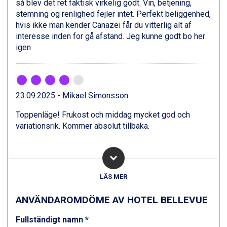
så blev det ret faktisk virkelig godt. Vin, betjening,
Wagrain från 7.095 kr.
stemning og renlighed fejler intet. Perfekt beliggenhed,
Val Thorens från 8.395 kr.
hvis ikke man kender Canazei får du vitterlig alt af
St. Anton från 11.245 kr.
interesse inden for gå afstand. Jeg kunne godt bo her
Zell am See från 6.295 kr.
igen
Canazei från 7.195 kr.
Livigno från 5.595 kr.
Ponte di Legno från 7.395 kr.
Sauze dOulx från 6.145 kr.
Alleghe från 8.545 kr.
23.09.2025 - Mikael Simonsson
Bad Gastein från 6.295 kr.
Toppenläge! Frukost och middag mycket god och
Arabba från 11.045 kr.
variationsrik. Kommer absolut tillbaka.
La Thuile från 7.045 kr.
Cervinia från 8.245 kr.
Saalbach från 9.445 kr.
Bad Hofgastein från 8.595 kr.
Passo Tonale från 5.895 kr.
LÄS MER
Sölden från 12.995 kr.
Champoluc från 5.945 kr.
ANVÄNDAROMDÖME AV HOTEL BELLEVUE
Sestriere från 6.945 kr.
Fieberbrunn från 9.645 kr.
Fullständigt namn *