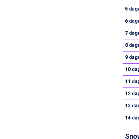
Cervinia från 8.245 kr.
5 dag
Bad Hofgastein från 8.595 kr.
Passo Tonale från 5.895 kr.
6 dag
Sölden från 12.995 kr.
Saalbach från 9.445 kr.
7 dag
Champoluc från 5.945 kr.
Sestriere från 6.945 kr.
8 dag
Ischgl från 11.295 kr.
9 dag
Wagrain från 7.095 kr.
Fieberbrunn från 9.645 kr.
10 da
Val Thorens från 8.395 kr.
St. Anton från 11.245 kr.
11 da
Zell am See från 6.295 kr.
Canazei från 7.195 kr.
12 da
Livigno från 5.595 kr.
Ponte di Legno från 7.395 kr.
13 da
Bad Gastein från 6.295 kr.
14 da
Sauze dOulx från 6.145 kr.
Alleghe från 8.545 kr.
Arabba från 11.045 kr.
Sno