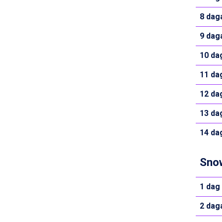
Arabba från 11.045 kr.
La Thuile från 7.045 kr.
8 dag
Cervinia från 8.245 kr.
9 dag
Bad Hofgastein från 8.595 kr.
Passo Tonale från 5.895 kr.
10 da
Sölden från 12.995 kr.
Saalbach från 9.445 kr.
11 da
Champoluc från 5.945 kr.
Sestriere från 6.945 kr.
12 da
Ischgl från 11.295 kr.
Wagrain från 7.095 kr.
13 da
Fieberbrunn från 9.645 kr.
14 da
Val Thorens från 8.395 kr.
St. Anton från 11.245 kr.
Zell am See från 6.295 kr.
Snow
Canazei från 7.195 kr.
Livigno från 5.595 kr.
1 dag
Ponte di Legno från 7.395 kr.
Bad Gastein från 6.295 kr.
2 dag
Sauze dOulx från 6.145 kr.
Alleghe från 8.545 kr.