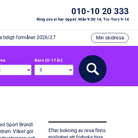
010-10 20 333
Ring oss vi har öppet: Mån 9:30-14, Tis-Tors 9-14
a tidigt-förmåner 2026/27
Min skidresa
xna
Barn (0-17 år)
ed Sport Bründl
Efter bokning av resa finns
trum. Vilket gör
möjlighet att förboka hyra