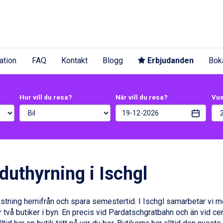
ation
FAQ
Kontakt
Blogg
Erbjudanden
Bok
Hur vill du resa?
När vill du resa?
Vu
duthyrning i Ischgl
ustning hemifrån och spara semestertid. I Ischgl samarbetar vi m
 två butiker i byn. En precis vid Pardatschgratbahn och än vid cen