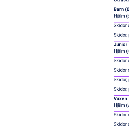
Bad Hofgastein från 8.595 kr.
Passo Tonale från 5.895 kr.
Barn (0
Sölden från 12.995 kr.
Hjälm (
Saalbach från 9.445 kr.
Skidor 
Champoluc från 5.945 kr.
Sestriere från 6.945 kr.
Skidor, 
Ischgl från 11.295 kr.
Junior 
Wagrain från 7.095 kr.
Hjälm (j
Fieberbrunn från 9.645 kr.
Val Thorens från 8.395 kr.
Skidor 
St. Anton från 11.245 kr.
Skidor 
Zell am See från 6.295 kr.
Canazei från 7.195 kr.
Skidor,
Livigno från 5.595 kr.
Skidor,
Ponte di Legno från 7.395 kr.
Bad Gastein från 6.295 kr.
Vuxen
Sauze dOulx från 6.145 kr.
Hjälm (
Alleghe från 8.545 kr.
Skidor 
Arabba från 11.045 kr.
La Thuile från 7.045 kr.
Skidor 
Cervinia från 8.245 kr.