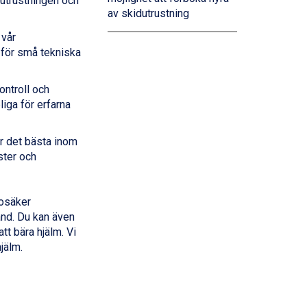
e utrustningen och
av skidutrustning
 vår
 för små tekniska
ntroll och
liga för erfarna
r det bästa inom
ster och
 osäker
and. Du kan även
att bära hjälm. Vi
jälm.