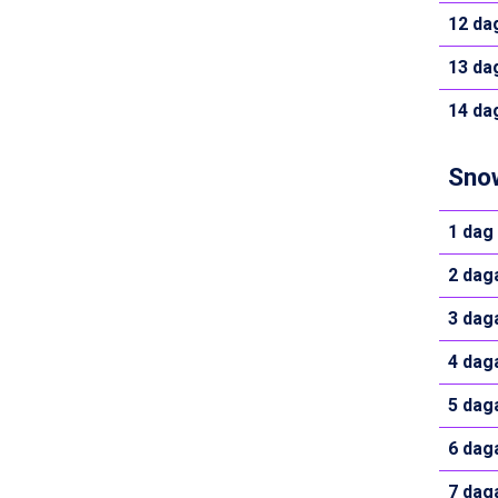
La Thuile från 7.045 kr.
12 da
Cervinia från 8.245 kr.
Bad Hofgastein från 8.595 kr.
13 da
Passo Tonale från 5.895 kr.
14 da
Sölden från 12.995 kr.
Saalbach från 9.445 kr.
Champoluc från 5.945 kr.
Snow
Sestriere från 6.945 kr.
Ischgl från 11.295 kr.
1 dag
Wagrain från 7.095 kr.
Fieberbrunn från 9.645 kr.
2 dag
Val Thorens från 8.395 kr.
St. Anton från 11.245 kr.
3 dag
Zell am See från 6.295 kr.
Canazei från 7.195 kr.
4 dag
Livigno från 5.595 kr.
5 dag
Ponte di Legno från 7.395 kr.
Bad Gastein från 6.295 kr.
6 dag
Sauze dOulx från 6.145 kr.
Alleghe från 8.545 kr.
7 dag