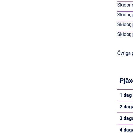
Skidor 
Bad Hofgastein från 8.595 kr.
Passo Tonale från 5.895 kr.
Skidor,
Sölden från 12.995 kr.
Skidor,
Saalbach från 9.445 kr.
Champoluc från 5.945 kr.
Skidor,
Sestriere från 6.945 kr.
Ischgl från 11.295 kr.
Wagrain från 7.095 kr.
Övriga 
Fieberbrunn från 9.645 kr.
Val Thorens från 8.395 kr.
St. Anton från 11.245 kr.
Zell am See från 6.295 kr.
Pjäx
Canazei från 7.195 kr.
Livigno från 5.595 kr.
1 dag
Ponte di Legno från 7.395 kr.
Bad Gastein från 6.295 kr.
2 dag
Sauze dOulx från 6.145 kr.
Alleghe från 8.545 kr.
3 dag
Arabba från 11.045 kr.
La Thuile från 7.045 kr.
4 dag