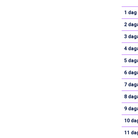
La Thuile från 7.045 kr.
Cervinia från 8.245 kr.
1 dag
Bad Hofgastein från 8.595 kr.
Passo Tonale från 5.895 kr.
2 dag
Sölden från 12.995 kr.
Saalbach från 9.445 kr.
3 dag
Champoluc från 5.945 kr.
Sestriere från 6.945 kr.
4 dag
Ischgl från 11.295 kr.
5 dag
Wagrain från 7.095 kr.
Fieberbrunn från 9.645 kr.
6 dag
Val Thorens från 8.395 kr.
St. Anton från 11.245 kr.
7 dag
Zell am See från 6.295 kr.
Canazei från 7.195 kr.
8 dag
Livigno från 5.595 kr.
9 dag
Ponte di Legno från 7.395 kr.
Bad Gastein från 6.295 kr.
10 da
Sauze dOulx från 6.145 kr.
Alleghe från 8.545 kr.
11 da
Arabba från 11.045 kr.