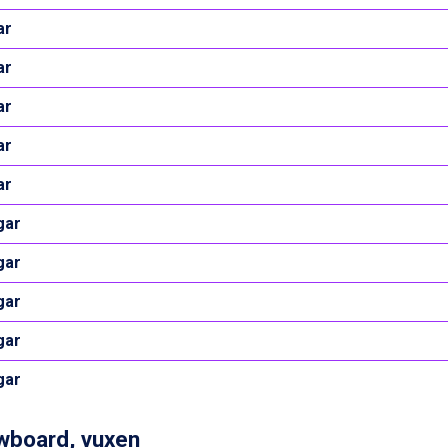
ar
ar
ar
ar
ar
gar
gar
gar
gar
gar
wboard, vuxen