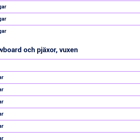
gar
gar
gar
board och pjäxor, vuxen
ar
ar
ar
ar
ar
ar