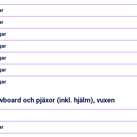
ar
ar
gar
gar
gar
gar
gar
board och pjäxor (inkl. hjälm), vuxen
ar