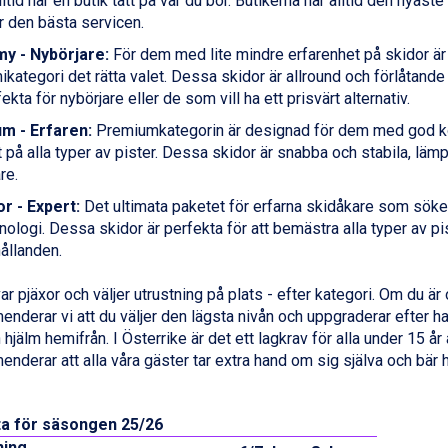
lltid har en butik tätt på var du bor. Butikerna har alltid den nyast
r den bästa servicen.
y - Nybörjare:
För dem med lite mindre erfarenhet på skidor är
kategori det rätta valet. Dessa skidor är allround och förlåtande
fekta för nybörjare eller de som vill ha ett prisvärt alternativ.
m - Erfaren:
Premiumkategorin är designad för dem med god ko
 på alla typer av pister. Dessa skidor är snabba och stabila, lämp
re.
r - Expert:
Det ultimata paketet för erfarna skidåkare som söke
nologi. Dessa skidor är perfekta för att bemästra alla typer av pi
ållanden.
ar pjäxor och väljer utrustning på plats - efter kategori. Om du är
nderar vi att du väljer den lägsta nivån och uppgraderar efter h
 hjälm hemifrån. I Österrike är det ett lagkrav för alla under 15 år 
nderar att alla våra gäster tar extra hand om sig själva och bär h
sta för säsongen 25/26
ning