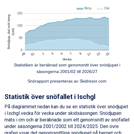
Val Thorens från 8.395 kr.
St. Anton från 11.245 kr.
Berg
Dal
150
Zell am See från 6.295 kr.
Snödjup, dal och berg
Canazei från 7.195 kr.
100
Livigno från 5.595 kr.
(cm)
Ponte di Legno från 7.395 kr.
50
Bad Gastein från 6.295 kr.
Sauze dOulx från 6.145 kr.
0
5
49
15
7
51
9
1
11
3
13
Alleghe från 8.545 kr.
Vecka
Arabba från 11.045 kr.
Statistiken är beräknad som genomsnitt över snödjupet i
La Thuile från 7.045 kr.
säsongerna 2001/02 till 2026/27
Cervinia från 8.245 kr.
Bad Hofgastein från 8.595 kr.
Snörapport presenteras av
Skidresor.com
Passo Tonale från 5.895 kr.
Saalbach från 9.445 kr.
Statistik över snöfallet i Ischgl
Sölden från 12.995 kr.
På diagrammet nedan kan du se en statistik över snödjupet
Champoluc från 5.945 kr.
i Ischgl vecka för vecka under skidsäsongen. Snödjupen
Sestriere från 6.945 kr.
mäts i cm och är beräknade som ett genomsnitt av snöfallet
Ischgl från 11.295 kr.
under säsongerna 2001/2002 till 2024/2025. Den övre
Wagrain från 7.095 kr.
grafen visar det genomsnittliga snödjupet på berget och
Fieberbrunn från 9.645 kr.