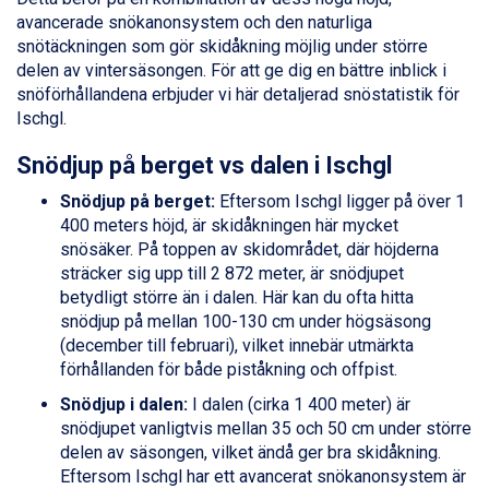
Fieberbrunn från 9.645 kr.
avancerade snökanonsystem och den naturliga
Val Thorens från 8.395 kr.
snötäckningen som gör skidåkning möjlig under större
St. Anton från 11.245 kr.
delen av vintersäsongen. För att ge dig en bättre inblick i
Zell am See från 6.295 kr.
snöförhållandena erbjuder vi här detaljerad snöstatistik för
Canazei från 7.195 kr.
Ischgl.
Livigno från 5.595 kr.
Ponte di Legno från 7.395 kr.
Snödjup på berget vs dalen i Ischgl
Bad Gastein från 6.295 kr.
Snödjup på berget:
Eftersom Ischgl ligger på över 1
Sauze dOulx från 6.145 kr.
400 meters höjd, är skidåkningen här mycket
Alleghe från 8.545 kr.
snösäker. På toppen av skidområdet, där höjderna
Arabba från 11.045 kr.
sträcker sig upp till 2 872 meter, är snödjupet
La Thuile från 7.045 kr.
betydligt större än i dalen. Här kan du ofta hitta
Cervinia från 8.245 kr.
snödjup på mellan 100-130 cm under högsäsong
Bad Hofgastein från 8.595 kr.
(december till februari), vilket innebär utmärkta
Passo Tonale från 5.895 kr.
förhållanden för både piståkning och offpist.
Saalbach från 9.445 kr.
Sölden från 12.995 kr.
Snödjup i dalen:
I dalen (cirka 1 400 meter) är
Champoluc från 5.945 kr.
snödjupet vanligtvis mellan 35 och 50 cm under större
Sestriere från 6.945 kr.
delen av säsongen, vilket ändå ger bra skidåkning.
Ischgl från 11.295 kr.
Eftersom Ischgl har ett avancerat snökanonsystem är