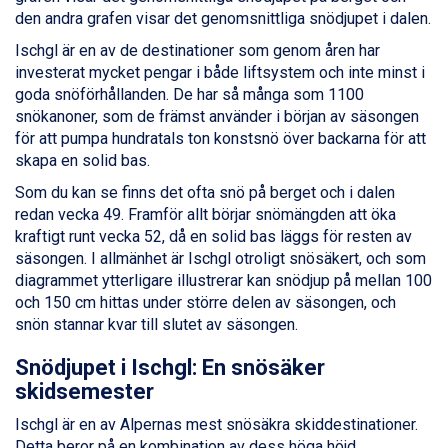
den andra grafen visar det genomsnittliga snödjupet i dalen.
Val Thorens från 8.395 kr.
St. Anton från 11.245 kr.
Ischgl är en av de destinationer som genom åren har
Zell am See från 6.295 kr.
investerat mycket pengar i både liftsystem och inte minst i
Canazei från 7.195 kr.
goda snöförhållanden. De har så många som 1100
Livigno från 5.595 kr.
snökanoner, som de främst använder i början av säsongen
Ponte di Legno från 7.395 kr.
för att pumpa hundratals ton konstsnö över backarna för att
Bad Gastein från 6.295 kr.
skapa en solid bas.
Sauze dOulx från 6.145 kr.
Som du kan se finns det ofta snö på berget och i dalen
Alleghe från 8.545 kr.
redan vecka 49. Framför allt börjar snömängden att öka
Arabba från 11.045 kr.
kraftigt runt vecka 52, då en solid bas läggs för resten av
La Thuile från 7.045 kr.
säsongen. I allmänhet är Ischgl otroligt snösäkert, och som
Cervinia från 8.245 kr.
diagrammet ytterligare illustrerar kan snödjup på mellan 100
Bad Hofgastein från 8.595 kr.
och 150 cm hittas under större delen av säsongen, och
Passo Tonale från 5.895 kr.
snön stannar kvar till slutet av säsongen.
Saalbach från 9.445 kr.
Sölden från 12.995 kr.
Snödjupet i Ischgl: En snösäker
Champoluc från 5.945 kr.
skidsemester
Sestriere från 6.945 kr.
Ischgl från 11.295 kr.
Ischgl är en av Alpernas mest snösäkra skiddestinationer.
Wagrain från 7.095 kr.
Detta beror på en kombination av dess höga höjd,