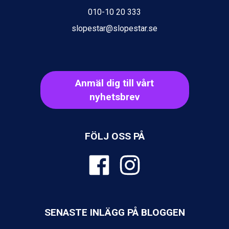
Wagrain från 7.095 kr.
010-10 20 333
Fieberbrunn från 9.645 kr.
slopestar@slopestar.se
Val Thorens från 8.395 kr.
St. Anton från 11.245 kr.
Zell am See från 6.295 kr.
Canazei från 7.195 kr.
Livigno från 5.595 kr.
Anmäl dig till vårt
Ponte di Legno från 7.395 kr.
nyhetsbrev
Bad Gastein från 6.295 kr.
Sauze dOulx från 6.145 kr.
Alleghe från 8.545 kr.
Arabba från 11.045 kr.
FÖLJ OSS PÅ
La Thuile från 7.045 kr.
Cervinia från 8.245 kr.
Bad Hofgastein från 8.595 kr.
Passo Tonale från 5.895 kr.
Saalbach från 9.445 kr.
Sölden från 12.995 kr.
SENASTE INLÄGG PÅ BLOGGEN
Champoluc från 5.945 kr.
Sestriere från 6.945 kr.