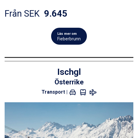
Från SEK
9.645
Läs mer om
Fieberbrunn
Ischgl
Österrike
Transport |