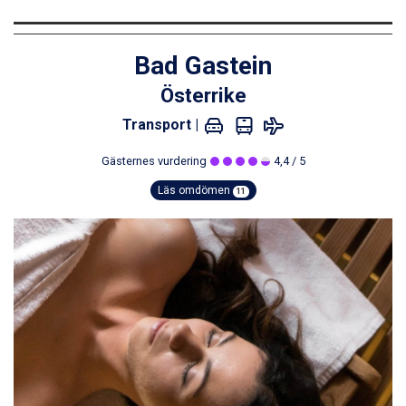
Sölden från 12.995 kr.
Saalbach från 9.445 kr.
Bad Hofgastein från 8.595 kr.
Bad Gastein
Champoluc från 5.945 kr.
Sestriere från 6.945 kr.
Österrike
Wagrain från 7.095 kr.
Fieberbrunn från 9.645 kr.
Transport |
Ischgl från 11.295 kr.
Gästernes vurdering
4,4
/ 5
Val Thorens från 8.395 kr.
St. Anton från 11.245 kr.
Läs omdömen
11
Zell am See från 6.295 kr.
Canazei från 7.195 kr.
Livigno från 5.595 kr.
Ponte di Legno från 7.395 kr.
Sauze dOulx från 6.145 kr.
Alleghe från 8.545 kr.
Bad Gastein från 6.295 kr.
Arabba från 11.045 kr.
La Thuile från 7.045 kr.
Cervinia från 8.245 kr.
Passo Tonale från 5.895 kr.