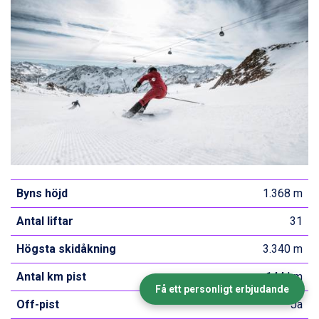
Byns höjd
1.368 m
Antal liftar
31
Högsta skidåkning
3.340 m
Antal km pist
144 km
Få ett personligt erbjudande
Off-pist
Ja