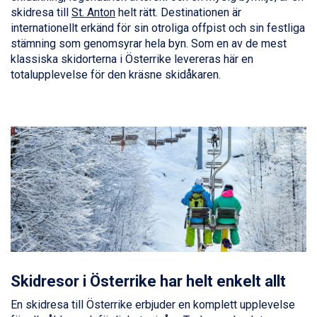
skidresa till
Wagrain från 7.095 kr.
St. Anton
helt rätt. Destinationen är
internationellt erkänd för sin otroliga offpist och sin festliga
Fieberbrunn från 9.645 kr.
stämning som genomsyrar hela byn. Som en av de mest
Ischgl från 11.295 kr.
klassiska skidorterna i Österrike levereras här en
Val Thorens från 8.395 kr.
totalupplevelse för den kräsne skidåkaren.
St. Anton från 11.245 kr.
Zell am See från 6.295 kr.
Canazei från 7.195 kr.
Livigno från 5.595 kr.
Ponte di Legno från 7.395 kr.
Sauze dOulx från 6.145 kr.
Alleghe från 8.545 kr.
Bad Gastein från 6.295 kr.
Arabba från 11.045 kr.
La Thuile från 7.045 kr.
Cervinia från 8.245 kr.
Passo Tonale från 5.895 kr.
Sölden från 12.995 kr.
Saalbach från 9.445 kr.
Skidresor i Österrike har helt enkelt allt
Bad Hofgastein från 8.595 kr.
En skidresa till Österrike erbjuder en komplett upplevelse
Champoluc från 5.945 kr.