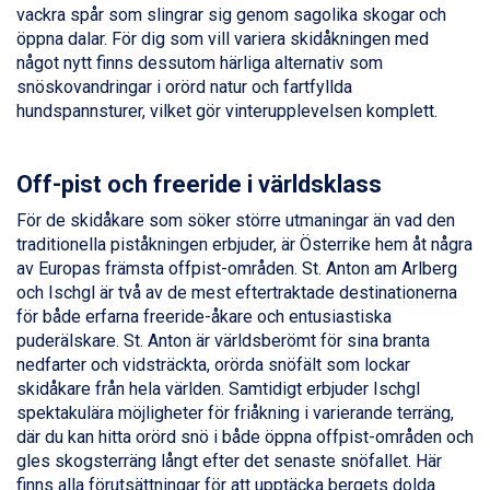
Ischgl från 11.295 kr.
vackra spår som slingrar sig genom sagolika skogar och
Val Thorens från 8.395 kr.
öppna dalar. För dig som vill variera skidåkningen med
St. Anton från 11.245 kr.
något nytt finns dessutom härliga alternativ som
Zell am See från 6.295 kr.
snöskovandringar i orörd natur och fartfyllda
Canazei från 7.195 kr.
hundspannsturer, vilket gör vinterupplevelsen komplett.
Livigno från 5.595 kr.
Ponte di Legno från 7.395 kr.
Sauze dOulx från 6.145 kr.
Off-pist och freeride i världsklass
Alleghe från 8.545 kr.
För de skidåkare som söker större utmaningar än vad den
Bad Gastein från 6.295 kr.
traditionella piståkningen erbjuder, är Österrike hem åt några
Arabba från 11.045 kr.
av Europas främsta offpist-områden. St. Anton am Arlberg
La Thuile från 7.045 kr.
och Ischgl är två av de mest eftertraktade destinationerna
Cervinia från 8.245 kr.
för både erfarna freeride-åkare och entusiastiska
Passo Tonale från 5.895 kr.
puderälskare. St. Anton är världsberömt för sina branta
Sölden från 12.995 kr.
nedfarter och vidsträckta, orörda snöfält som lockar
Saalbach från 9.445 kr.
skidåkare från hela världen. Samtidigt erbjuder Ischgl
Bad Hofgastein från 8.595 kr.
spektakulära möjligheter för friåkning i varierande terräng,
Champoluc från 5.945 kr.
där du kan hitta orörd snö i både öppna offpist-områden och
Sestriere från 6.945 kr.
gles skogsterräng långt efter det senaste snöfallet. Här
Wagrain från 7.095 kr.
finns alla förutsättningar för att upptäcka bergets dolda
Fieberbrunn från 9.645 kr.