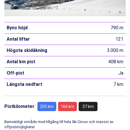
Byns höjd
790 m
Antal liftar
121
Högsta skidåkning
3.000 m
Antal km pist
408 km
Off-pist
Ja
Längsta nedfart
7 km
Pistkilometer
205 km
166 km
37 km
Barnvänligt område med tillgång till hela Ski Circus och massor av
offpistmöjligheter