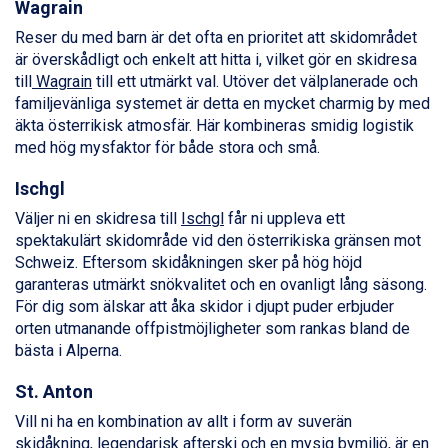
Wagrain från 7.095 kr.
Wagrain
Fieberbrunn från 9.645 kr.
Reser du med barn är det ofta en prioritet att skidområdet
Ischgl från 11.295 kr.
är överskådligt och enkelt att hitta i, vilket gör en skidresa
Val Thorens från 8.395 kr.
till
Wagrain
till ett utmärkt val. Utöver det välplanerade och
St. Anton från 11.245 kr.
familjevänliga systemet är detta en mycket charmig by med
Zell am See från 6.295 kr.
äkta österrikisk atmosfär. Här kombineras smidig logistik
Canazei från 7.195 kr.
med hög mysfaktor för både stora och små.
Livigno från 5.595 kr.
Ponte di Legno från 7.395 kr.
Ischgl
Sauze dOulx från 6.145 kr.
Väljer ni en skidresa till
Ischgl
får ni uppleva ett
Alleghe från 8.545 kr.
spektakulärt skidområde vid den österrikiska gränsen mot
Bad Gastein från 6.295 kr.
Schweiz. Eftersom skidåkningen sker på hög höjd
Arabba från 11.045 kr.
garanteras utmärkt snökvalitet och en ovanligt lång säsong.
La Thuile från 7.045 kr.
För dig som älskar att åka skidor i djupt puder erbjuder
Cervinia från 8.245 kr.
orten utmanande offpistmöjligheter som rankas bland de
Passo Tonale från 5.895 kr.
bästa i Alperna.
Sölden från 12.995 kr.
Saalbach från 9.445 kr.
St. Anton
Bad Hofgastein från 8.595 kr.
Vill ni ha en kombination av allt i form av suverän
Champoluc från 5.945 kr.
skidåkning, legendarisk afterski och en mysig bymiljö, är en
Sestriere från 6.945 kr.