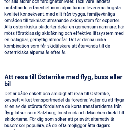
för alla åldrar och färdighetsnivåer. Tack vare landets
Sestriere från 6.945 kr.
omfattande erfarenhet inom alpin turism levereras högsta
Wagrain från 7.095 kr.
kvalitet konsekvent, med allt från trygga, familjevänliga
Fieberbrunn från 9.645 kr.
områden till tekniskt utmanande skidsystem för experter.
Ischgl från 11.295 kr.
Alla österrikiska skidorter delar en gemensam nämnare: här
Val Thorens från 8.395 kr.
möts förstklassig skidåkning och effektiva liftsystem med
St. Anton från 11.245 kr.
en oslagbar, gemytlig atmosfär. Det är denna unika
Zell am See från 6.295 kr.
kombination som får skidälskare att återvända till de
Canazei från 7.195 kr.
österrikiska alperna år efter år.
Livigno från 5.595 kr.
Ponte di Legno från 7.395 kr.
Sauze dOulx från 6.145 kr.
Alleghe från 8.545 kr.
Att resa till Österrike med flyg, buss eller
Bad Gastein från 6.295 kr.
bil
Arabba från 11.045 kr.
La Thuile från 7.045 kr.
Det är både enkelt och smidigt att resa till Österrike,
Cervinia från 8.245 kr.
oavsett vilket transportmedel du föredrar. Väljer du att flyga
Passo Tonale från 5.895 kr.
är en av de största fördelarna de korta transfertiderna från
Sölden från 12.995 kr.
flygplatser som Salzburg, Innsbruck och München direkt till
Saalbach från 9.445 kr.
skidorterna. För dig som söker ett prisvärt alternativ är
Bad Hofgastein från 8.595 kr.
bussresor populära, då de ofta möjliggör åtta dagars