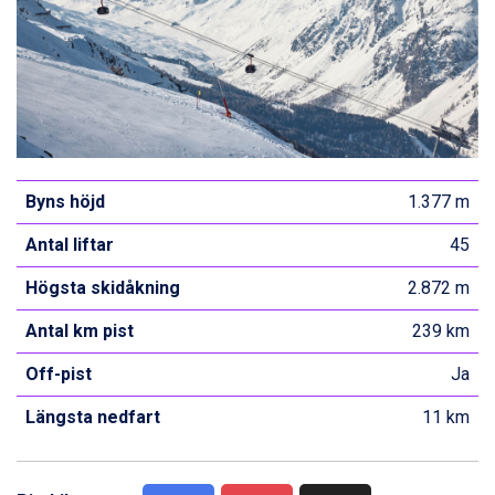
Byns höjd
1.377 m
Antal liftar
45
Högsta skidåkning
2.872 m
Antal km pist
239 km
Off-pist
Ja
Längsta nedfart
11 km