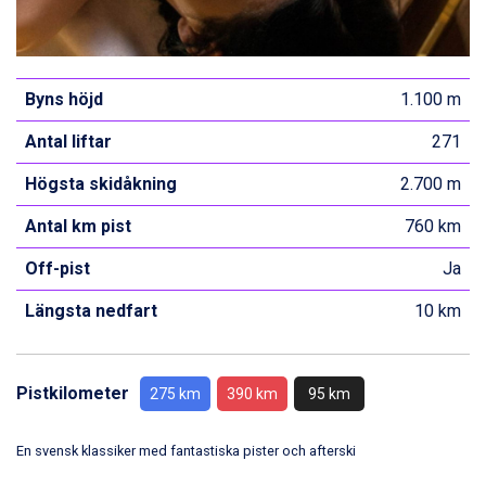
Sölden från 12.995 kr.
Saalbach från 9.445 kr.
Bad Hofgastein från 8.595 kr.
Champoluc från 5.945 kr.
Byns höjd
1.100 m
Sestriere från 6.945 kr.
Wagrain från 7.095 kr.
Antal liftar
271
Fieberbrunn från 9.645 kr.
Högsta skidåkning
2.700 m
Ischgl från 11.295 kr.
Val Thorens från 8.395 kr.
Antal km pist
760 km
St. Anton från 11.245 kr.
Zell am See från 6.295 kr.
Off-pist
Ja
Canazei från 7.195 kr.
Livigno från 5.595 kr.
Längsta nedfart
10 km
Ponte di Legno från 7.395 kr.
Sauze dOulx från 6.145 kr.
Alleghe från 8.545 kr.
Pistkilometer
275 km
390 km
95 km
Bad Gastein från 6.295 kr.
Arabba från 11.045 kr.
En svensk klassiker med fantastiska pister och afterski