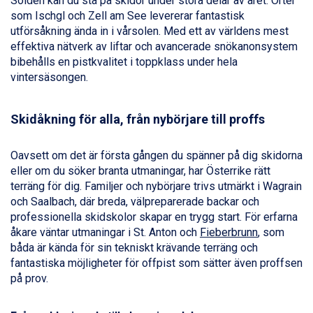
Sölden kan du stå på skidor under stora delar av året. Orter
Champoluc från 5.945 kr.
som Ischgl och Zell am See levererar fantastisk
Sestriere från 6.945 kr.
utförsåkning ända in i vårsolen. Med ett av världens mest
Wagrain från 7.095 kr.
effektiva nätverk av liftar och avancerade snökanonsystem
Fieberbrunn från 9.645 kr.
bibehålls en pistkvalitet i toppklass under hela
Ischgl från 11.295 kr.
vintersäsongen.
Val Thorens från 8.395 kr.
St. Anton från 11.245 kr.
Zell am See från 6.295 kr.
Skidåkning för alla, från nybörjare till proffs
Canazei från 7.195 kr.
Livigno från 5.595 kr.
Oavsett om det är första gången du spänner på dig skidorna
Ponte di Legno från 7.395 kr.
eller om du söker branta utmaningar, har Österrike rätt
Sauze dOulx från 6.145 kr.
terräng för dig. Familjer och nybörjare trivs utmärkt i Wagrain
Alleghe från 8.545 kr.
och Saalbach, där breda, välpreparerade backar och
Bad Gastein från 6.295 kr.
professionella skidskolor skapar en trygg start. För erfarna
Arabba från 11.045 kr.
åkare väntar utmaningar i St. Anton och
Fieberbrunn
, som
La Thuile från 7.045 kr.
båda är kända för sin tekniskt krävande terräng och
Cervinia från 8.245 kr.
fantastiska möjligheter för offpist som sätter även proffsen
Passo Tonale från 5.895 kr.
på prov.
Sölden från 12.995 kr.
Saalbach från 9.445 kr.