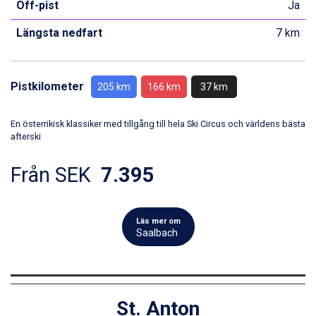
Off-pist
Ja
Längsta nedfart
7 km
Pistkilometer
205 km
166 km
37 km
En österrikisk klassiker med tillgång till hela Ski Circus och världens bästa
afterski
Från SEK
7.395
Läs mer om
Saalbach
St. Anton