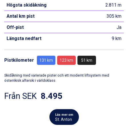
Högsta skidåkning
2.811 m
Antal km pist
305 km
Off-pist
Ja
Längsta nedfart
9 km
Pistkilometer
131 km
123 km
51 km
Skidåkning med varierade pister och ett modernt liftsystem med
österrikisk afterski i världsklass
Från SEK
8.495
Läs mer om
St. Anton