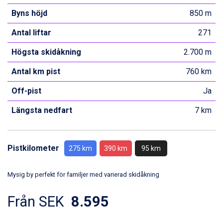
Byns höjd
850 m
Antal liftar
271
Högsta skidåkning
2.700 m
Antal km pist
760 km
Off-pist
Ja
Längsta nedfart
7 km
Pistkilometer
275 km
390 km
95 km
Mysig by perfekt för familjer med varierad skidåkning
Från SEK
8.595