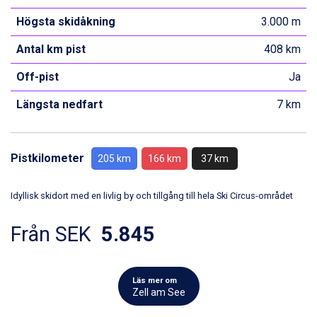
Saalbach från 9.445 kr.
Högsta skidåkning
3.000 m
Bad Hofgastein från 8.595 kr.
Champoluc från 5.945 kr.
Antal km pist
408 km
Sestriere från 6.945 kr.
Wagrain från 7.095 kr.
Off-pist
Ja
Fieberbrunn från 9.645 kr.
Ischgl från 11.295 kr.
Längsta nedfart
7 km
Val Thorens från 8.395 kr.
St. Anton från 11.245 kr.
Zell am See från 6.295 kr.
Pistkilometer
205 km
166 km
37 km
Canazei från 7.195 kr.
Livigno från 5.595 kr.
Ponte di Legno från 7.395 kr.
Idyllisk skidort med en livlig by och tillgång till hela Ski Circus-området
Sauze dOulx från 6.145 kr.
Alleghe från 8.545 kr.
Från SEK
5.845
Bad Gastein från 6.295 kr.
Arabba från 11.045 kr.
La Thuile från 7.045 kr.
Läs mer om
Cervinia från 8.245 kr.
Zell am See
Passo Tonale från 5.895 kr.