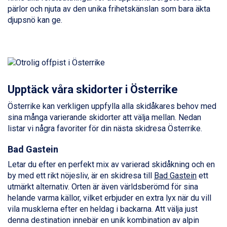
pärlor och njuta av den unika frihetskänslan som bara äkta
Ischgl från 11.295 kr.
djupsnö kan ge.
Val Thorens från 8.395 kr.
St. Anton från 11.245 kr.
Zell am See från 6.295 kr.
Canazei från 7.195 kr.
Livigno från 5.595 kr.
Ponte di Legno från 7.395 kr.
Upptäck våra skidorter i Österrike
Sauze dOulx från 6.145 kr.
Alleghe från 8.545 kr.
Österrike kan verkligen uppfylla alla skidåkares behov med
Bad Gastein från 6.295 kr.
sina många varierande skidorter att välja mellan. Nedan
Arabba från 11.045 kr.
listar vi några favoriter för din nästa skidresa Österrike.
La Thuile från 7.045 kr.
Cervinia från 8.245 kr.
Bad Gastein
Passo Tonale från 5.895 kr.
Letar du efter en perfekt mix av varierad skidåkning och en
Sölden från 12.995 kr.
by med ett rikt nöjesliv, är en skidresa till
Bad Gastein
ett
Saalbach från 9.445 kr.
utmärkt alternativ. Orten är även världsberömd för sina
Bad Hofgastein från 8.595 kr.
helande varma källor, vilket erbjuder en extra lyx när du vill
Champoluc från 5.945 kr.
vila musklerna efter en heldag i backarna. Att välja just
Sestriere från 6.945 kr.
denna destination innebär en unik kombination av alpin
Wagrain från 7.095 kr.