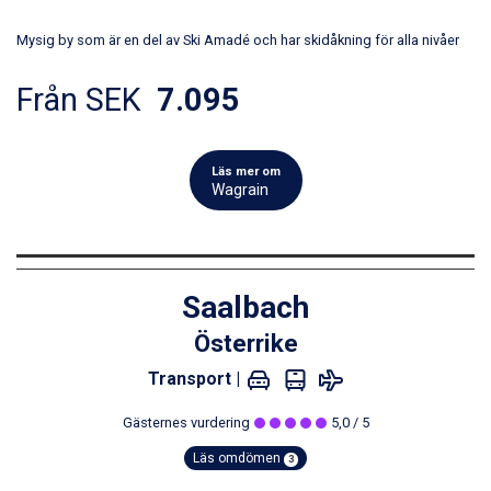
Mysig by som är en del av Ski Amadé och har skidåkning för alla nivåer
Från SEK
7.095
Läs mer om
Wagrain
Saalbach
Österrike
Transport |
Gästernes vurdering
5,0
/ 5
Läs omdömen
3