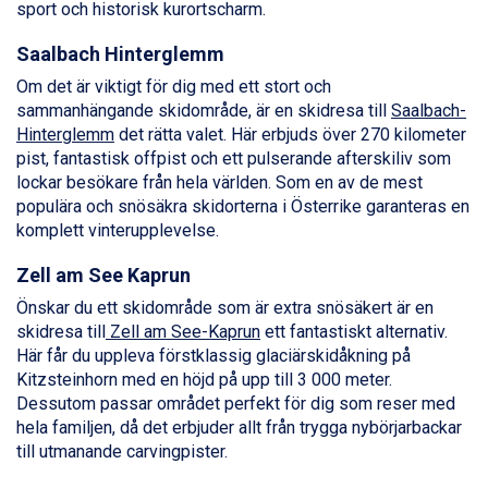
sport och historisk kurortscharm.
Fieberbrunn från 9.645 kr.
Ischgl från 11.295 kr.
Saalbach Hinterglemm
Val Thorens från 8.395 kr.
St. Anton från 11.245 kr.
Om det är viktigt för dig med ett stort och
Zell am See från 6.295 kr.
sammanhängande skidområde, är en skidresa till
Saalbach-
Canazei från 7.195 kr.
Hinterglemm
det rätta valet. Här erbjuds över 270 kilometer
Livigno från 5.595 kr.
pist, fantastisk offpist och ett pulserande afterskiliv som
Ponte di Legno från 7.395 kr.
lockar besökare från hela världen. Som en av de mest
Sauze dOulx från 6.145 kr.
populära och snösäkra skidorterna i Österrike garanteras en
Alleghe från 8.545 kr.
komplett vinterupplevelse.
Bad Gastein från 6.295 kr.
Zell am See Kaprun
Arabba från 11.045 kr.
La Thuile från 7.045 kr.
Önskar du ett skidområde som är extra snösäkert är en
Cervinia från 8.245 kr.
skidresa till
Zell am See-Kaprun
ett fantastiskt alternativ.
Passo Tonale från 5.895 kr.
Här får du uppleva förstklassig glaciärskidåkning på
Sölden från 12.995 kr.
Kitzsteinhorn med en höjd på upp till 3 000 meter.
Saalbach från 9.445 kr.
Dessutom passar området perfekt för dig som reser med
Bad Hofgastein från 8.595 kr.
hela familjen, då det erbjuder allt från trygga nybörjarbackar
Champoluc från 5.945 kr.
till utmanande carvingpister.
Sestriere från 6.945 kr.