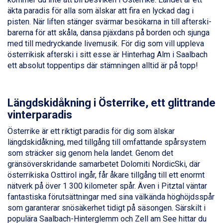
Val Thorens från 8.395 kr.
äkta paradis för alla som älskar att fira en lyckad dag i
St. Anton från 11.245 kr.
pisten. När liften stänger svärmar besökarna in till afterski-
Zell am See från 6.295 kr.
barerna för att skåla, dansa pjäxdans på borden och sjunga
Canazei från 7.195 kr.
med till medryckande livemusik. För dig som vill uppleva
Livigno från 5.595 kr.
österrikisk afterski i sitt esse är Hinterhag Alm i Saalbach
Ponte di Legno från 7.395 kr.
ett absolut toppentips där stämningen alltid är på topp!
Sauze dOulx från 6.145 kr.
Alleghe från 8.545 kr.
Bad Gastein från 6.295 kr.
Längdskidåkning i Österrike, ett glittrande
Arabba från 11.045 kr.
vinterparadis
La Thuile från 7.045 kr.
Cervinia från 8.245 kr.
Österrike är ett riktigt paradis för dig som älskar
Passo Tonale från 5.895 kr.
längdskidåkning, med tillgång till omfattande spårsystem
Sölden från 12.995 kr.
som sträcker sig genom hela landet. Genom det
Saalbach från 9.445 kr.
gränsöverskridande samarbetet Dolomiti NordicSki, där
Bad Hofgastein från 8.595 kr.
österrikiska Osttirol ingår, får åkare tillgång till ett enormt
Champoluc från 5.945 kr.
nätverk på över 1 300 kilometer spår. Även i Pitztal väntar
Sestriere från 6.945 kr.
fantastiska förutsättningar med sina välkända höghöjdsspår
Wagrain från 7.095 kr.
som garanterar snösäkerhet tidigt på säsongen. Särskilt i
Fieberbrunn från 9.645 kr.
populära Saalbach-Hinterglemm och Zell am See hittar du