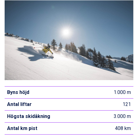
Byns höjd
1.000 m
Antal liftar
121
Högsta skidåkning
3.000 m
Antal km pist
408 km