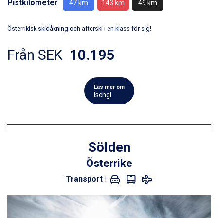
Pistkilometer
47 km
143 km
49 km
Österrikisk skidåkning och afterski i en klass för sig!
Från SEK
10.195
Läs mer om
Ischgl
Sölden
Österrike
Transport |