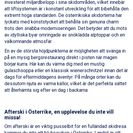
investerat miljardbelopp i sina skidområden, vilket innebär
St. Anton från 11.245 kr.
att liftsystemen är i konstant utveckling för att bibehålla den
Zell am See från 6.295 kr.
extremt höga standarden. De österrikiska skidorterna har
Canazei från 7.195 kr.
lyckats med konststycket att behålla sin genuina charm
Livigno från 5.595 kr.
trots den snabba moderniseringen. Det betyder att du möts
Ponte di Legno från 7.395 kr.
av idylliska byar omringade av snöklädda alptoppar och en
Sauze dOulx från 6.145 kr.
välkomnande atmosfär.
Alleghe från 8.545 kr.
En av de största höjdpunkterna är möjligheten att svänga in
Bad Gastein från 6.295 kr.
på en mysig bergsrestaurang direkt i pisten när magen
Arabba från 11.045 kr.
börjar kurra. Här kan du värma dig med en mustig
La Thuile från 7.045 kr.
gulaschsoppa eller en klassisk wienerschnitzel innan det är
Cervinia från 8.245 kr.
dags för eftermiddagens äventyr. På många orter kan du
Passo Tonale från 5.895 kr.
dessutom njuta av varma källor, vilket är det perfekta sättet
Sölden från 12.995 kr.
att återhämta sig efter en dag i backarna.
Saalbach från 9.445 kr.
Bad Hofgastein från 8.595 kr.
Champoluc från 5.945 kr.
Sestriere från 6.945 kr.
Afterski i Österrike, en upplevelse du inte vill
missa!
Wagrain från 7.095 kr.
Fieberbrunn från 9.645 kr.
Om afterski är en viktig pusselbit för en fulländad skidresa
Ischgl från 11.295 kr.
kommer du inte att bli besviken i Österrike. Landet är ett