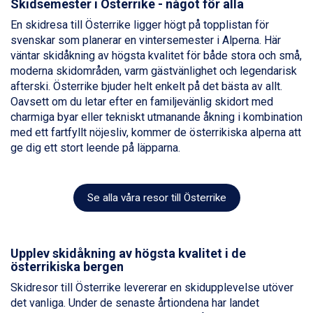
Skidsemester i Österrike - något för alla
St. Anton från 11.245 kr.
Zell am See från 6.295 kr.
En skidresa till Österrike ligger högt på topplistan för
Canazei från 7.195 kr.
svenskar som planerar en vintersemester i Alperna. Här
Livigno från 5.595 kr.
väntar skidåkning av högsta kvalitet för både stora och små,
Ponte di Legno från 7.395 kr.
moderna skidområden, varm gästvänlighet och legendarisk
Sauze dOulx från 6.145 kr.
afterski. Österrike bjuder helt enkelt på det bästa av allt.
Alleghe från 8.545 kr.
Oavsett om du letar efter en familjevänlig skidort med
Bad Gastein från 6.295 kr.
charmiga byar eller tekniskt utmanande åkning i kombination
Arabba från 11.045 kr.
med ett fartfyllt nöjesliv, kommer de österrikiska alperna att
La Thuile från 7.045 kr.
ge dig ett stort leende på läpparna.
Cervinia från 8.245 kr.
Passo Tonale från 5.895 kr.
Sölden från 12.995 kr.
Se alla våra resor till Österrike
Saalbach från 9.445 kr.
Bad Hofgastein från 8.595 kr.
Champoluc från 5.945 kr.
Sestriere från 6.945 kr.
Upplev skidåkning av högsta kvalitet i de
österrikiska bergen
Wagrain från 7.095 kr.
Fieberbrunn från 9.645 kr.
Skidresor till Österrike levererar en skidupplevelse utöver
Ischgl från 11.295 kr.
det vanliga. Under de senaste årtiondena har landet
Val Thorens från 8.395 kr.