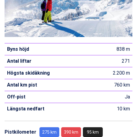
Byns höjd
838 m
Antal liftar
271
Högsta skidåkning
2.200 m
Antal km pist
760 km
Off-pist
Ja
Längsta nedfart
10 km
Pistkilometer
275 km
390 km
95 km