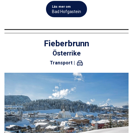
Läs mer om
Bad Hofgastein
Fieberbrunn
Österrike
Transport |