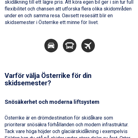
Champoluc från 5.945 kr.
skidåkning till ett lägre pris. Att köra egen bil ger i sin tur full
Sestriere från 6.945 kr.
flexibilitet och chansen att utforska flera olika skidområden
Wagrain från 7.095 kr.
under en och samma resa. Oavsett resesätt blir en
Fieberbrunn från 9.645 kr.
skidsemester i Österrike ett minne för livet.
Ischgl från 11.295 kr.
Val Thorens från 8.395 kr.
St. Anton från 11.245 kr.
Zell am See från 6.295 kr.
Canazei från 7.195 kr.
Livigno från 5.595 kr.
Ponte di Legno från 7.395 kr.
Varför välja Österrike för din
Sauze dOulx från 6.145 kr.
Alleghe från 8.545 kr.
skidsemester?
Bad Gastein från 6.295 kr.
Arabba från 11.045 kr.
Snösäkerhet och moderna liftsystem
La Thuile från 7.045 kr.
Cervinia från 8.245 kr.
Passo Tonale från 5.895 kr.
Österrike är en drömdestination för skidåkare som
Sölden från 12.995 kr.
prioriterar snösäkra förhållanden och modern infrastruktur.
Saalbach från 9.445 kr.
Tack vare höga höjder och glaciärskidåkning i exempelvis
Bad Hofgastein från 8.595 kr.