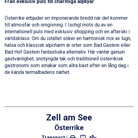
Från exklusiv puls till charmiga alpbyar
Bad Hofgastein från 8.595 kr.
Champoluc från 5.945 kr.
Sestriere från 6.945 kr.
Österrike erbjuder en imponerande bredd när det kommer
Wagrain från 7.095 kr.
till atmosfär och omgivning. I Ischgl möts du av en
Fieberbrunn från 9.645 kr.
internationell puls med exklusiv shopping och en afterski i
Ischgl från 11.295 kr.
världsklass. Om du istället söker en harmonisk mix av lugn,
Val Thorens från 8.395 kr.
hälsa och klassisk alpcharm är orter som Bad Gastein eller
St. Anton från 11.245 kr.
Bad Hof Gastein fantastiska alternativ. Här väntar genuin
Zell am See från 6.295 kr.
gästvänlighet, snötyngda tak och traditionell österrikisk
Canazei från 7.195 kr.
gastronomi som smakar som allra bäst efter en lång dag i
Livigno från 5.595 kr.
de kända termalbadens närhet.
Ponte di Legno från 7.395 kr.
Sauze dOulx från 6.145 kr.
Alleghe från 8.545 kr.
Bad Gastein från 6.295 kr.
Arabba från 11.045 kr.
La Thuile från 7.045 kr.
Zell am See
Cervinia från 8.245 kr.
Passo Tonale från 5.895 kr.
Österrike
Sölden från 12.995 kr.
Transport |
Saalbach från 9.445 kr.