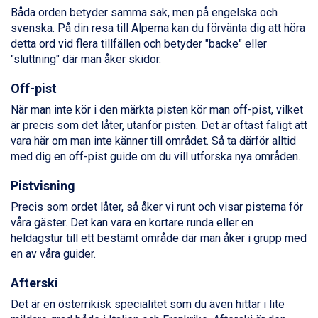
Sölden från 12.995 kr.
Båda orden betyder samma sak, men på engelska och
Saalbach från 9.445 kr.
svenska. På din resa till Alperna kan du förvänta dig att höra
Champoluc från 5.945 kr.
detta ord vid flera tillfällen och betyder "backe" eller
Sestriere från 6.945 kr.
"sluttning" där man åker skidor.
Wagrain från 7.095 kr.
Fieberbrunn från 9.645 kr.
Off-pist
Ischgl från 11.295 kr.
När man inte kör i den märkta pisten kör man off-pist, vilket
Val Thorens från 8.395 kr.
är precis som det låter, utanför pisten. Det är oftast faligt att
St. Anton från 11.245 kr.
vara här om man inte känner till området. Så ta därför alltid
Zell am See från 6.295 kr.
med dig en off-pist guide om du vill utforska nya områden.
Canazei från 7.195 kr.
Livigno från 5.595 kr.
Pistvisning
Ponte di Legno från 7.395 kr.
Bad Gastein från 6.295 kr.
Precis som ordet låter, så åker vi runt och visar pisterna för
Sauze dOulx från 6.145 kr.
våra gäster. Det kan vara en kortare runda eller en
Alleghe från 8.545 kr.
heldagstur till ett bestämt område där man åker i grupp med
Arabba från 11.045 kr.
en av våra guider.
La Thuile från 7.045 kr.
Cervinia från 8.245 kr.
Afterski
Bad Hofgastein från 8.595 kr.
Det är en österrikisk specialitet som du även hittar i lite
Passo Tonale från 5.895 kr.