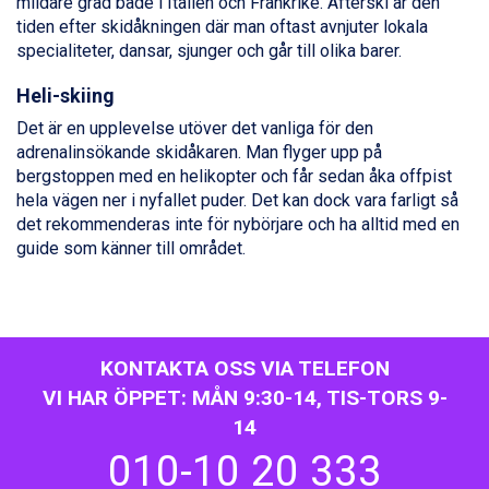
mildare grad både i Italien och Frankrike. Afterski är den
Sölden från 12.995 kr.
tiden efter skidåkningen där man oftast avnjuter lokala
Saalbach från 9.445 kr.
specialiteter, dansar, sjunger och går till olika barer.
Champoluc från 5.945 kr.
Sestriere från 6.945 kr.
Heli-skiing
Wagrain från 7.095 kr.
Det är en upplevelse utöver det vanliga för den
Fieberbrunn från 9.645 kr.
adrenalinsökande skidåkaren. Man flyger upp på
Ischgl från 11.295 kr.
bergstoppen med en helikopter och får sedan åka offpist
Val Thorens från 8.395 kr.
hela vägen ner i nyfallet puder. Det kan dock vara farligt så
St. Anton från 11.245 kr.
det rekommenderas inte för nybörjare och ha alltid med en
Zell am See från 6.295 kr.
guide som känner till området.
Canazei från 7.195 kr.
Livigno från 5.595 kr.
Ponte di Legno från 7.395 kr.
Bad Gastein från 6.295 kr.
Sauze dOulx från 6.145 kr.
KONTAKTA OSS VIA TELEFON
Alleghe från 8.545 kr.
VI HAR ÖPPET: MÅN 9:30-14, TIS-TORS 9-
Arabba från 11.045 kr.
La Thuile från 7.045 kr.
14
Cervinia från 8.245 kr.
010-10 20 333
Bad Hofgastein från 8.595 kr.