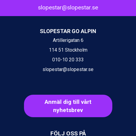
Passo Tonale från 5.895 kr.
slopestar@slopestar.se
Sölden från 12.995 kr.
Saalbach från 9.445 kr.
Champoluc från 5.945 kr.
Sestriere från 6.945 kr.
SLOPESTAR GO ALPIN
Wagrain från 7.095 kr.
Artillerigatan 6
Fieberbrunn från 9.645 kr.
Ischgl från 11.295 kr.
114 51 Stockholm
Val Thorens från 8.395 kr.
010-10 20 333
St. Anton från 11.245 kr.
Zell am See från 6.295 kr.
slopestar@slopestar.se
Canazei från 7.195 kr.
Livigno från 5.595 kr.
Ponte di Legno från 7.395 kr.
Bad Gastein från 6.295 kr.
Anmäl dig till vårt
Sauze dOulx från 6.145 kr.
Alleghe från 8.545 kr.
nyhetsbrev
Arabba från 11.045 kr.
La Thuile från 7.045 kr.
Cervinia från 8.245 kr.
FÖLJ OSS PÅ
Bad Hofgastein från 8.595 kr.