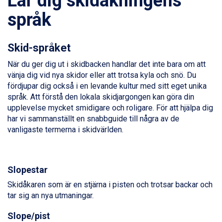
Lär dig skidåkningens
Saalbach från 9.445 kr.
språk
Champoluc från 5.945 kr.
Sestriere från 6.945 kr.
Wagrain från 7.095 kr.
Skid-språket
Fieberbrunn från 9.645 kr.
Ischgl från 11.295 kr.
När du ger dig ut i skidbacken handlar det inte bara om att
Val Thorens från 8.395 kr.
vänja dig vid nya skidor eller att trotsa kyla och snö. Du
St. Anton från 11.245 kr.
fördjupar dig också i en levande kultur med sitt eget unika
Zell am See från 6.295 kr.
språk. Att förstå den lokala skidjargongen kan göra din
Canazei från 7.195 kr.
upplevelse mycket smidigare och roligare. För att hjälpa dig
Livigno från 5.595 kr.
har vi sammanställt en snabbguide till några av de
Ponte di Legno från 7.395 kr.
vanligaste termerna i skidvärlden.
Bad Gastein från 6.295 kr.
Sauze dOulx från 6.145 kr.
Alleghe från 8.545 kr.
Arabba från 11.045 kr.
Slopestar
La Thuile från 7.045 kr.
Skidåkaren som är en stjärna i pisten och trotsar backar och
Cervinia från 8.245 kr.
tar sig an nya utmaningar.
Bad Hofgastein från 8.595 kr.
Passo Tonale från 5.895 kr.
Slope/pist