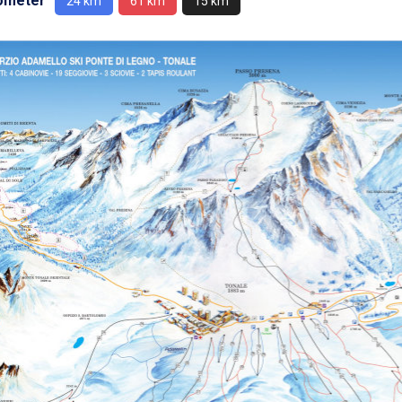
lometer
24 km
61 km
15 km