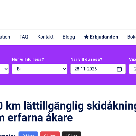
ation
FAQ
Kontakt
Blogg
Erbjudanden
Bok
Hur vill du resa?
När vill du resa?
Vu
 km lättillgänglig skidåknin
 erfarna åkare