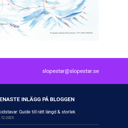
slopestar@slopestar.se
ENASTE INLÄGG PÅ BLOGGEN
idstavar: Guide till rätt längd & storlek
.12.2025