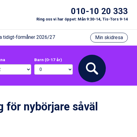
010-10 20 333
Ring oss vi har öppet: Mån 9:30-14, Tis-Tors 9-14
a tidigt-förmåner 2026/27
Min skidresa
xna
Barn (0-17 år)
g för nybörjare såväl