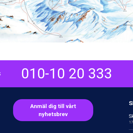
010-10 20 333
S
S
Anmäl dig till vårt
nyhetsbrev
Sk
17