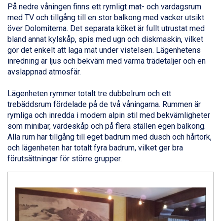
Sauze dOulx från 6.145 kr.
På nedre våningen finns ett rymligt mat- och vardagsrum
Alleghe från 8.545 kr.
med TV och tillgång till en stor balkong med vacker utsikt
Bad Gastein från 6.295 kr.
över Dolomiterna. Det separata köket är fullt utrustat med
Arabba från 11.045 kr.
bland annat kylskåp, spis med ugn och diskmaskin, vilket
La Thuile från 7.045 kr.
gör det enkelt att laga mat under vistelsen. Lägenhetens
Cervinia från 8.245 kr.
inredning är ljus och bekväm med varma trädetaljer och en
Sölden från 12.995 kr.
avslappnad atmosfär.
Passo Tonale från 5.895 kr.
Bad Hofgastein från 8.595 kr.
Lägenheten rymmer totalt tre dubbelrum och ett
Saalbach från 9.445 kr.
trebäddsrum fördelade på de två våningarna. Rummen är
Champoluc från 5.945 kr.
rymliga och inredda i modern alpin stil med bekvämligheter
Sestriere från 6.945 kr.
som minibar, värdeskåp och på flera ställen egen balkong.
Ischgl från 11.295 kr.
Alla rum har tillgång till eget badrum med dusch och hårtork,
Wagrain från 7.095 kr.
och lägenheten har totalt fyra badrum, vilket ger bra
Fieberbrunn från 9.645 kr.
förutsättningar för större grupper.
Val Thorens från 8.395 kr.
St. Anton från 11.245 kr.
Zell am See från 6.295 kr.
Canazei från 7.195 kr.
Livigno från 5.595 kr.