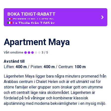
BOKA TIDIGT-RABATT
Arabba från 11.045 kr.
La Thuile från 7.045 kr.
Cervinia från 8.245 kr.
Sölden från 12.995 kr.
Passo Tonale från 5.895 kr.
Apartment Maya
Bad Hofgastein från 8.595 kr.
Saalbach från 9.445 kr.
Vårt omdöme
3
/ 5
Champoluc från 5.945 kr.
Sestriere från 6.945 kr.
Avstånd till
Ischgl från 11.295 kr.
Liften:
400 m
/ Pisten:
400 m
/ Centrum:
100 m
Wagrain från 7.095 kr.
Fieberbrunn från 9.645 kr.
Lägenheten Maya ligger bara några minuters promenad från
Val Thorens från 8.395 kr.
Arabbas centrum i Chalet Helen och är ett utmärkt val för
St. Anton från 11.245 kr.
större familjer eller grupper som önskar gott om utrymme
Zell am See från 6.295 kr.
och ett centralt läge nära skidområdet. Lägenheten är
Canazei från 7.195 kr.
fördelad på två våningar och kombinerar klassisk
Livigno från 5.595 kr.
alpstämning med moderna bekvämligheter i en mysig miljö.
Ponte di Legno från 7.395 kr.