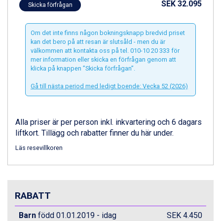
Zell am See från 6.295 kr.
SEK 32.095
Skicka förfrågan
Canazei från 7.195 kr.
Livigno från 5.595 kr.
Om det inte finns någon bokningsknapp bredvid priset
Ponte di Legno från 7.395 kr.
kan det bero på att resan är slutsåld - men du är
Sauze dOulx från 6.145 kr.
välkommen att kontakta oss på tel. 010-10 20 333 för
Alleghe från 8.545 kr.
mer information eller skicka en förfrågan genom att
Bad Gastein från 6.295 kr.
klicka på knappen ”Skicka förfrågan”.
Arabba från 11.045 kr.
Gå till nästa period med ledigt boende: Vecka 52 (2026)
La Thuile från 7.045 kr.
Cervinia från 8.245 kr.
Sölden från 12.995 kr.
Alla priser är per person inkl. inkvartering och 6 dagars
Passo Tonale från 5.895 kr.
liftkort. Tillägg och rabatter finner du här under.
Bad Hofgastein från 8.595 kr.
Saalbach från 9.445 kr.
Läs resevillkoren
Champoluc från 5.945 kr.
Sestriere från 6.945 kr.
Ischgl från 11.295 kr.
Wagrain från 7.095 kr.
RABATT
Fieberbrunn från 9.645 kr.
Val Thorens från 8.395 kr.
Barn
född 01.01.2019 - idag
SEK 4.450
St. Anton från 11.245 kr.