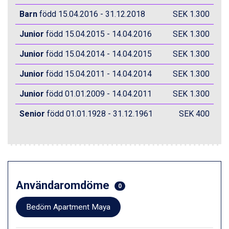
Zell am See från 6.295 kr.
Barn
född 15.04.2016 - 31.12.2018
SEK 1.300
Canazei från 7.195 kr.
Livigno från 5.595 kr.
Junior
född 15.04.2015 - 14.04.2016
SEK 1.300
Ponte di Legno från 7.395 kr.
Junior
född 15.04.2014 - 14.04.2015
SEK 1.300
Sauze dOulx från 6.145 kr.
Alleghe från 8.545 kr.
Junior
född 15.04.2011 - 14.04.2014
SEK 1.300
Bad Gastein från 6.295 kr.
Arabba från 11.045 kr.
Junior
född 01.01.2009 - 14.04.2011
SEK 1.300
La Thuile från 7.045 kr.
Cervinia från 8.245 kr.
Senior
född 01.01.1928 - 31.12.1961
SEK 400
Sölden från 12.995 kr.
Passo Tonale från 5.895 kr.
Bad Hofgastein från 8.595 kr.
Saalbach från 9.445 kr.
Champoluc från 5.945 kr.
Sestriere från 6.945 kr.
Användaromdöme
0
Ischgl från 11.295 kr.
Wagrain från 7.095 kr.
Bedöm Apartment Maya
Fieberbrunn från 9.645 kr.
Val Thorens från 8.395 kr.