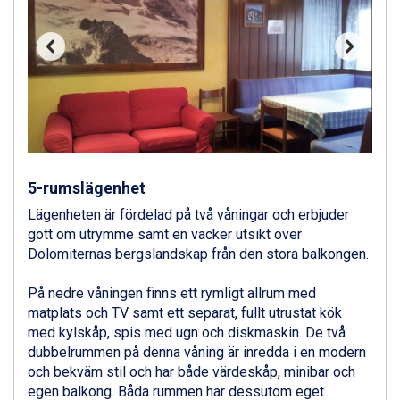
Ponte di Legno från 7.395 kr.
Sauze dOulx från 6.145 kr.
Alleghe från 8.545 kr.
Bad Gastein från 6.295 kr.
Arabba från 11.045 kr.
La Thuile från 7.045 kr.
Cervinia från 8.245 kr.
Sölden från 12.995 kr.
Passo Tonale från 5.895 kr.
Bad Hofgastein från 8.595 kr.
5-rumslägenhet
Saalbach från 9.445 kr.
Lägenheten är fördelad på två våningar och erbjuder
Champoluc från 5.945 kr.
gott om utrymme samt en vacker utsikt över
Sestriere från 6.945 kr.
Dolomiternas bergslandskap från den stora balkongen.
Ischgl från 11.295 kr.
Wagrain från 7.095 kr.
På nedre våningen finns ett rymligt allrum med
Fieberbrunn från 9.645 kr.
matplats och TV samt ett separat, fullt utrustat kök
Val Thorens från 8.395 kr.
med kylskåp, spis med ugn och diskmaskin. De två
St. Anton från 11.245 kr.
dubbelrummen på denna våning är inredda i en modern
Zell am See från 6.295 kr.
och bekväm stil och har både värdeskåp, minibar och
Canazei från 7.195 kr.
egen balkong. Båda rummen har dessutom eget
Livigno från 5.595 kr.