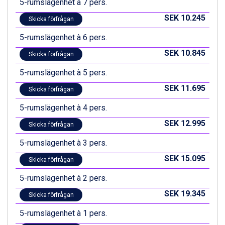
5-rumslägenhet à 7 pers.
Canazei från 7.195 kr.
SEK 10.245
Livigno från 5.595 kr.
Skicka förfrågan
Ponte di Legno från 7.395 kr.
5-rumslägenhet à 6 pers.
Sauze dOulx från 6.145 kr.
Alleghe från 8.545 kr.
SEK 10.845
Skicka förfrågan
Bad Gastein från 6.295 kr.
5-rumslägenhet à 5 pers.
Arabba från 11.045 kr.
La Thuile från 7.045 kr.
SEK 11.695
Skicka förfrågan
Cervinia från 8.245 kr.
Sölden från 12.995 kr.
5-rumslägenhet à 4 pers.
Passo Tonale från 5.895 kr.
SEK 12.995
Skicka förfrågan
Bad Hofgastein från 8.595 kr.
Saalbach från 9.445 kr.
5-rumslägenhet à 3 pers.
Champoluc från 5.945 kr.
SEK 15.095
Skicka förfrågan
Sestriere från 6.945 kr.
Ischgl från 11.295 kr.
5-rumslägenhet à 2 pers.
Wagrain från 7.095 kr.
SEK 19.345
Fieberbrunn från 9.645 kr.
Skicka förfrågan
Val Thorens från 8.395 kr.
5-rumslägenhet à 1 pers.
St. Anton från 11.245 kr.