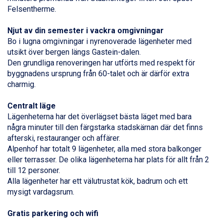
Alleghe från 8.545 kr.
Felsentherme.
Bad Gastein från 6.295 kr.
Arabba från 11.045 kr.
Njut av din semester i vackra omgivningar
La Thuile från 7.045 kr.
Bo i lugna omgivningar i nyrenoverade lägenheter med
Cervinia från 8.245 kr.
utsikt över bergen längs Gastein-dalen.
Saalbach från 9.445 kr.
Den grundliga renoveringen har utförts med respekt för
Sölden från 12.995 kr.
byggnadens ursprung från 60-talet och är därför extra
Bad Hofgastein från 8.595 kr.
charmig.
Passo Tonale från 5.895 kr.
Champoluc från 5.945 kr.
Centralt läge
Sestriere från 6.945 kr.
Lägenheterna har det överlägset bästa läget med bara
Fieberbrunn från 9.645 kr.
några minuter till den färgstarka stadskärnan där det finns
Ischgl från 11.295 kr.
afterski, restauranger och affärer.
Wagrain från 7.095 kr.
Alpenhof har totalt 9 lägenheter, alla med stora balkonger
Val Thorens från 8.395 kr.
eller terrasser. De olika lägenheterna har plats för allt från 2
St. Anton från 11.245 kr.
till 12 personer.
Zell am See från 6.295 kr.
Alla lägenheter har ett välutrustat kök, badrum och ett
Canazei från 7.195 kr.
mysigt vardagsrum.
Livigno från 5.595 kr.
Ponte di Legno från 7.395 kr.
Gratis parkering och wifi