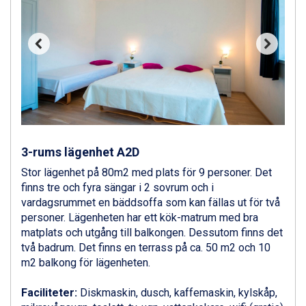
Ponte di Legno från 7.395 kr.
Sauze dOulx från 6.145 kr.
Alleghe från 8.545 kr.
Bad Gastein från 6.295 kr.
Arabba från 11.045 kr.
La Thuile från 7.045 kr.
Cervinia från 8.245 kr.
Saalbach från 9.445 kr.
Sölden från 12.995 kr.
Bad Hofgastein från 8.595 kr.
3-rums lägenhet A2D
Passo Tonale från 5.895 kr.
Stor lägenhet på 80m2 med plats för 9 personer. Det
Champoluc från 5.945 kr.
finns tre och fyra sängar i 2 sovrum och i
Sestriere från 6.945 kr.
vardagsrummet en bäddsoffa som kan fällas ut för två
Fieberbrunn från 9.645 kr.
personer. Lägenheten har ett kök-matrum med bra
Ischgl från 11.295 kr.
matplats och utgång till balkongen. Dessutom finns det
Wagrain från 7.095 kr.
två badrum. Det finns en terrass på ca. 50 m2 och 10
Val Thorens från 8.395 kr.
m2 balkong för lägenheten.
St. Anton från 11.245 kr.
Zell am See från 6.295 kr.
Faciliteter:
Diskmaskin, dusch, kaffemaskin, kylskåp,
Canazei från 7.195 kr.