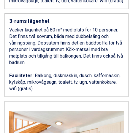
mikrovågsugn, toalett, tv, ugn, vattenkokare, wifi (gratis)
Livigno från 5.595 kr.
Ponte di Legno från 7.395 kr.
Sauze dOulx från 6.145 kr.
3-rums lägenhet
Alleghe från 8.545 kr.
Bad Gastein från 6.295 kr.
Vacker lägenhet på 80 m² med plats för 10 personer.
Arabba från 11.045 kr.
Det finns två sovrum, båda med dubbelsäng och
La Thuile från 7.045 kr.
våningssäng. Dessutom finns det en bäddsoffa för två
Cervinia från 8.245 kr.
personer i vardagsrummet. Kök-matsal med bra
Saalbach från 9.445 kr.
matplats och tillgång till balkongen. Det finns också två
Sölden från 12.995 kr.
badrum.
Bad Hofgastein från 8.595 kr.
Passo Tonale från 5.895 kr.
Faciliteter:
Balkong, diskmaskin, dusch, kaffemaskin,
Champoluc från 5.945 kr.
kylskåp, mikrovågsugn, toalett, tv, ugn, vattenkokare,
Sestriere från 6.945 kr.
wifi (gratis)
Fieberbrunn från 9.645 kr.
Ischgl från 11.295 kr.
Wagrain från 7.095 kr.
Val Thorens från 8.395 kr.
St. Anton från 11.245 kr.
Zell am See från 6.295 kr.
Canazei från 7.195 kr.