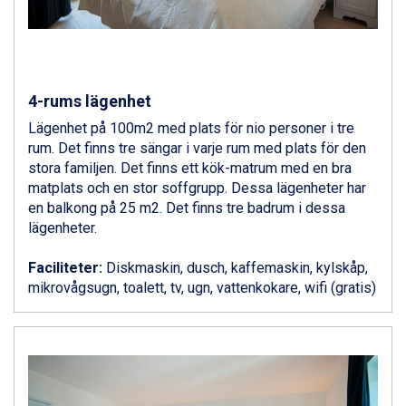
Sauze dOulx från 6.145 kr.
Alleghe från 8.545 kr.
Bad Gastein från 6.295 kr.
Arabba från 11.045 kr.
La Thuile från 7.045 kr.
4-rums lägenhet
Cervinia från 8.245 kr.
Lägenhet på 100m2 med plats för nio personer i tre
Saalbach från 9.445 kr.
rum. Det finns tre sängar i varje rum med plats för den
Sölden från 12.995 kr.
stora familjen. Det finns ett kök-matrum med en bra
Bad Hofgastein från 8.595 kr.
matplats och en stor soffgrupp. Dessa lägenheter har
Passo Tonale från 5.895 kr.
en balkong på 25 m2. Det finns tre badrum i dessa
Champoluc från 5.945 kr.
lägenheter.
Sestriere från 6.945 kr.
Fieberbrunn från 9.645 kr.
Faciliteter:
Diskmaskin, dusch, kaffemaskin, kylskåp,
Ischgl från 11.295 kr.
mikrovågsugn, toalett, tv, ugn, vattenkokare, wifi (gratis)
Wagrain från 7.095 kr.
Val Thorens från 8.395 kr.
St. Anton från 11.245 kr.
Zell am See från 6.295 kr.
Canazei från 7.195 kr.
Livigno från 5.595 kr.