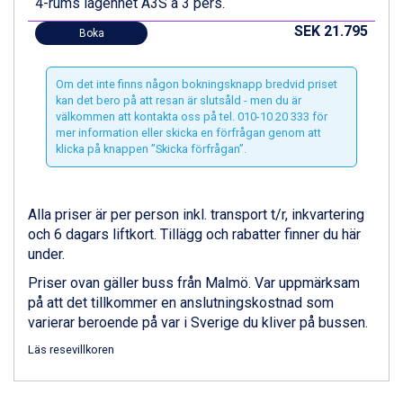
4-rums lägenhet A3S à 3 pers.
SEK 21.795
Boka
Om det inte finns någon bokningsknapp bredvid priset
kan det bero på att resan är slutsåld - men du är
välkommen att kontakta oss på tel. 010-10 20 333 för
mer information eller skicka en förfrågan genom att
klicka på knappen ”Skicka förfrågan”.
Alla priser är per person inkl. transport t/r, inkvartering
och 6 dagars liftkort. Tillägg och rabatter finner du här
under.
Priser ovan gäller buss från Malmö. Var uppmärksam
på att det tillkommer en anslutningskostnad som
varierar beroende på var i Sverige du kliver på bussen.
Läs resevillkoren