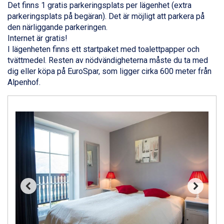
Sauze dOulx från 6.145 kr.
Det finns 1 gratis parkeringsplats per lägenhet (extra
Alleghe från 8.545 kr.
parkeringsplats på begäran). Det är möjligt att parkera på
Bad Gastein från 6.295 kr.
den närliggande parkeringen.
Arabba från 11.045 kr.
Internet är gratis!
La Thuile från 7.045 kr.
I lägenheten finns ett startpaket med toalettpapper och
Cervinia från 8.245 kr.
tvättmedel. Resten av nödvändigheterna måste du ta med
Saalbach från 9.445 kr.
dig eller köpa på EuroSpar, som ligger cirka 600 meter från
Sölden från 12.995 kr.
Alpenhof.
Bad Hofgastein från 8.595 kr.
Passo Tonale från 5.895 kr.
Champoluc från 5.945 kr.
Sestriere från 6.945 kr.
Fieberbrunn från 9.645 kr.
Ischgl från 11.295 kr.
Wagrain från 7.095 kr.
Val Thorens från 8.395 kr.
St. Anton från 11.245 kr.
Zell am See från 6.295 kr.
Canazei från 7.195 kr.
Livigno från 5.595 kr.
Ponte di Legno från 7.395 kr.