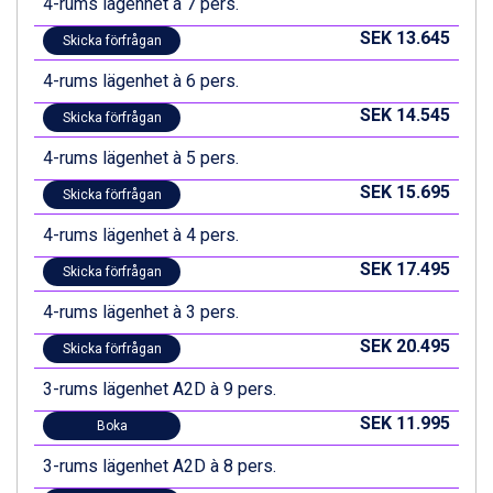
4-rums lägenhet à 7 pers.
Fieberbrunn från 9.645 kr.
Ischgl från 11.295 kr.
SEK 13.645
Skicka förfrågan
Wagrain från 7.095 kr.
Val Thorens från 8.395 kr.
4-rums lägenhet à 6 pers.
St. Anton från 11.245 kr.
SEK 14.545
Skicka förfrågan
Zell am See från 6.295 kr.
Canazei från 7.195 kr.
4-rums lägenhet à 5 pers.
Livigno från 5.595 kr.
SEK 15.695
Skicka förfrågan
Ponte di Legno från 7.395 kr.
Sauze dOulx från 6.145 kr.
4-rums lägenhet à 4 pers.
Alleghe från 8.545 kr.
SEK 17.495
Bad Gastein från 6.295 kr.
Skicka förfrågan
Arabba från 11.045 kr.
4-rums lägenhet à 3 pers.
SEK 20.495
Skicka förfrågan
3-rums lägenhet A2D à 9 pers.
SEK 11.995
Boka
3-rums lägenhet A2D à 8 pers.