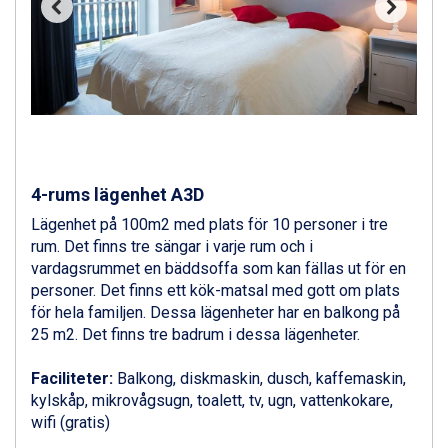
Val Thorens från 8.395 kr.
St. Anton från 11.245 kr.
Zell am See från 6.295 kr.
Canazei från 7.195 kr.
Livigno från 5.595 kr.
Ponte di Legno från 7.395 kr.
Sauze dOulx från 6.145 kr.
Alleghe från 8.545 kr.
Bad Gastein från 6.295 kr.
4-rums lägenhet A3D
Arabba från 11.045 kr.
La Thuile från 7.045 kr.
Lägenhet på 100m2 med plats för 10 personer i tre
Cervinia från 8.245 kr.
rum. Det finns tre sängar i varje rum och i
Saalbach från 9.445 kr.
vardagsrummet en bäddsoffa som kan fällas ut för en
Sölden från 12.995 kr.
personer. Det finns ett kök-matsal med gott om plats
Bad Hofgastein från 8.595 kr.
för hela familjen. Dessa lägenheter har en balkong på
Passo Tonale från 5.895 kr.
25 m2. Det finns tre badrum i dessa lägenheter.
Champoluc från 5.945 kr.
Sestriere från 6.945 kr.
Faciliteter:
Balkong, diskmaskin, dusch, kaffemaskin,
Fieberbrunn från 9.645 kr.
kylskåp, mikrovågsugn, toalett, tv, ugn, vattenkokare,
Ischgl från 11.295 kr.
wifi (gratis)
Wagrain från 7.095 kr.