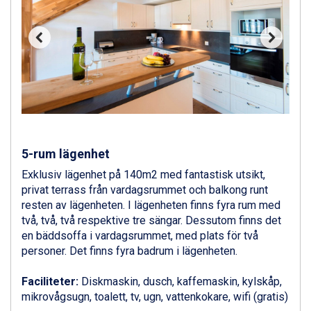
Livigno från 5.595 kr.
Ponte di Legno från 7.395 kr.
Sauze dOulx från 6.145 kr.
Alleghe från 8.545 kr.
Bad Gastein från 6.295 kr.
Arabba från 11.045 kr.
La Thuile från 7.045 kr.
Cervinia från 8.245 kr.
Saalbach från 9.445 kr.
Sölden från 12.995 kr.
5-rum lägenhet
Bad Hofgastein från 8.595 kr.
Exklusiv lägenhet på 140m2 med fantastisk utsikt,
Passo Tonale från 5.895 kr.
privat terrass från vardagsrummet och balkong runt
Champoluc från 5.945 kr.
resten av lägenheten. I lägenheten finns fyra rum med
Sestriere från 6.945 kr.
två, två, två respektive tre sängar. Dessutom finns det
Fieberbrunn från 9.645 kr.
en bäddsoffa i vardagsrummet, med plats för två
Ischgl från 11.295 kr.
personer. Det finns fyra badrum i lägenheten.
Wagrain från 7.095 kr.
Val Thorens från 8.395 kr.
Faciliteter:
Diskmaskin, dusch, kaffemaskin, kylskåp,
St. Anton från 11.245 kr.
mikrovågsugn, toalett, tv, ugn, vattenkokare, wifi (gratis)
Zell am See från 6.295 kr.