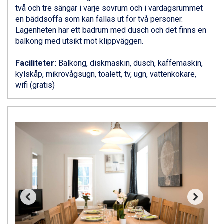
Zell am See från 6.295 kr.
två och tre sängar i varje sovrum och i vardagsrummet
Canazei från 7.195 kr.
en bäddsoffa som kan fällas ut för två personer.
Livigno från 5.595 kr.
Lägenheten har ett badrum med dusch och det finns en
Ponte di Legno från 7.395 kr.
balkong med utsikt mot klippväggen.
Sauze dOulx från 6.145 kr.
Alleghe från 8.545 kr.
Faciliteter:
Balkong, diskmaskin, dusch, kaffemaskin,
Bad Gastein från 6.295 kr.
kylskåp, mikrovågsugn, toalett, tv, ugn, vattenkokare,
Arabba från 11.045 kr.
wifi (gratis)
La Thuile från 7.045 kr.
Cervinia från 8.245 kr.
Saalbach från 9.445 kr.
Sölden från 12.995 kr.
Bad Hofgastein från 8.595 kr.
Passo Tonale från 5.895 kr.
Champoluc från 5.945 kr.
Sestriere från 6.945 kr.
Fieberbrunn från 9.645 kr.
Ischgl från 11.295 kr.
Wagrain från 7.095 kr.
Val Thorens från 8.395 kr.
St. Anton från 11.245 kr.