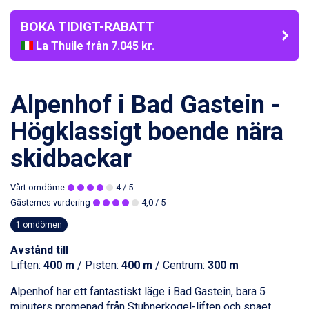
BOKA TIDIGT-RABATT
La Thuile från 7.045 kr.
Cervinia från 8.245 kr.
Saalbach från 9.445 kr.
Sölden från 12.995 kr.
Alpenhof i Bad Gastein -
Bad Hofgastein från 8.595 kr.
Passo Tonale från 5.895 kr.
Högklassigt boende nära
Champoluc från 5.945 kr.
skidbackar
Sestriere från 6.945 kr.
Fieberbrunn från 9.645 kr.
Ischgl från 11.295 kr.
Vårt omdöme
4
/ 5
Wagrain från 7.095 kr.
Gästernes vurdering
4,0
/ 5
Val Thorens från 8.395 kr.
1 omdömen
St. Anton från 11.245 kr.
Zell am See från 6.295 kr.
Avstånd till
Canazei från 7.195 kr.
Liften:
400 m
/ Pisten:
400 m
/ Centrum:
300 m
Livigno från 5.595 kr.
Ponte di Legno från 7.395 kr.
Alpenhof har ett fantastiskt läge i
Bad Gastein
, bara 5
Sauze dOulx från 6.145 kr.
minuters promenad från Stubnerkogel-liften och spaet