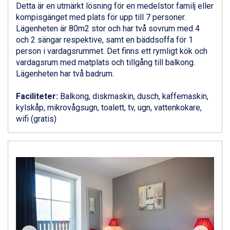
St. Anton från 11.245 kr.
Detta är en utmärkt lösning för en medelstor familj eller
Zell am See från 6.295 kr.
kompisgänget med plats för upp till 7 personer.
Canazei från 7.195 kr.
Lägenheten är 80m2 stor och har två sovrum med 4
Livigno från 5.595 kr.
och 2 sängar respektive, samt en bäddsoffa för 1
Ponte di Legno från 7.395 kr.
person i vardagsrummet. Det finns ett rymligt kök och
Sauze dOulx från 6.145 kr.
vardagsrum med matplats och tillgång till balkong.
Alleghe från 8.545 kr.
Lägenheten har två badrum.
Bad Gastein från 6.295 kr.
Arabba från 11.045 kr.
Faciliteter:
Balkong, diskmaskin, dusch, kaffemaskin,
La Thuile från 7.045 kr.
kylskåp, mikrovågsugn, toalett, tv, ugn, vattenkokare,
Cervinia från 8.245 kr.
wifi (gratis)
Saalbach från 9.445 kr.
Sölden från 12.995 kr.
Bad Hofgastein från 8.595 kr.
Passo Tonale från 5.895 kr.
Champoluc från 5.945 kr.
Sestriere från 6.945 kr.
Fieberbrunn från 9.645 kr.
Ischgl från 11.295 kr.
Wagrain från 7.095 kr.