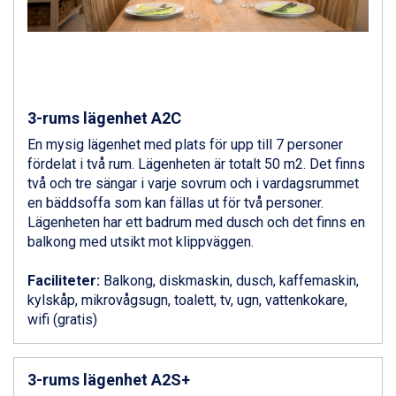
Zell am See från 6.295 kr.
Canazei från 7.195 kr.
Livigno från 5.595 kr.
Ponte di Legno från 7.395 kr.
Sauze dOulx från 6.145 kr.
Alleghe från 8.545 kr.
3-rums lägenhet A2C
Bad Gastein från 6.295 kr.
En mysig lägenhet med plats för upp till 7 personer
Arabba från 11.045 kr.
fördelat i två rum. Lägenheten är totalt 50 m2. Det finns
La Thuile från 7.045 kr.
två och tre sängar i varje sovrum och i vardagsrummet
Cervinia från 8.245 kr.
en bäddsoffa som kan fällas ut för två personer.
Saalbach från 9.445 kr.
Lägenheten har ett badrum med dusch och det finns en
Sölden från 12.995 kr.
balkong med utsikt mot klippväggen.
Bad Hofgastein från 8.595 kr.
Passo Tonale från 5.895 kr.
Faciliteter:
Balkong, diskmaskin, dusch, kaffemaskin,
Champoluc från 5.945 kr.
kylskåp, mikrovågsugn, toalett, tv, ugn, vattenkokare,
Sestriere från 6.945 kr.
wifi (gratis)
Fieberbrunn från 9.645 kr.
Ischgl från 11.295 kr.
Wagrain från 7.095 kr.
3-rums lägenhet A2S+
Val Thorens från 8.395 kr.