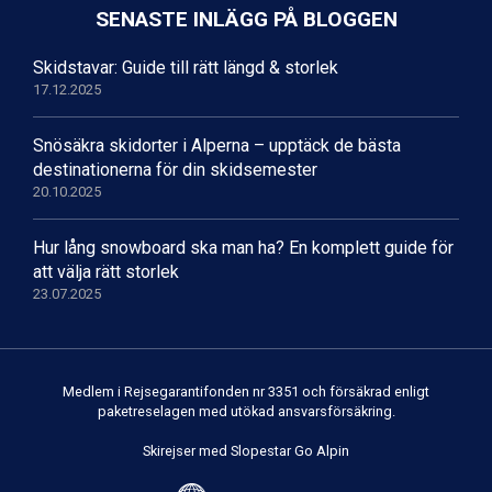
SENASTE INLÄGG PÅ BLOGGEN
Val Thorens från 8.395 kr.
St. Anton från 11.245 kr.
Zell am See från 6.295 kr.
Skidstavar: Guide till rätt längd & storlek
Canazei från 7.195 kr.
17.12.2025
Livigno från 5.595 kr.
Ponte di Legno från 7.395 kr.
Snösäkra skidorter i Alperna – upptäck de bästa
Sauze dOulx från 6.145 kr.
destinationerna för din skidsemester
Alleghe från 8.545 kr.
20.10.2025
Bad Gastein från 6.295 kr.
Arabba från 11.045 kr.
Hur lång snowboard ska man ha? En komplett guide för
La Thuile från 7.045 kr.
att välja rätt storlek
Cervinia från 8.245 kr.
23.07.2025
Sölden från 12.995 kr.
Bad Hofgastein från 8.595 kr.
Passo Tonale från 5.895 kr.
Saalbach från 9.445 kr.
Medlem i Rejsegarantifonden nr 3351 och försäkrad enligt
Champoluc från 5.945 kr.
paketreselagen med utökad ansvarsförsäkring.
Sestriere från 6.945 kr.
Fieberbrunn från 9.645 kr.
Skirejser med Slopestar Go Alpin
Ischgl från 11.295 kr.