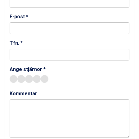
Zell am See från 6.295 kr.
Canazei från 7.195 kr.
E-post *
Livigno från 5.595 kr.
Ponte di Legno från 7.395 kr.
Sauze dOulx från 6.145 kr.
Alleghe från 8.545 kr.
Tfn. *
Bad Gastein från 6.295 kr.
Arabba från 11.045 kr.
La Thuile från 7.045 kr.
Cervinia från 8.245 kr.
Ange stjärnor *
Sölden från 12.995 kr.
Bad Hofgastein från 8.595 kr.
Passo Tonale från 5.895 kr.
Kommentar
Saalbach från 9.445 kr.
Champoluc från 5.945 kr.
Sestriere från 6.945 kr.
Fieberbrunn från 9.645 kr.
Ischgl från 11.295 kr.
Wagrain från 7.095 kr.
Val Thorens från 8.395 kr.