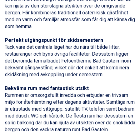
Livigno från 5.595 kr.
kan njuta av den storslagna utsikten över de omgivande
Ponte di Legno från 7.395 kr.
bergen. Här kombineras traditionell österrikisk gästfrihet
Sauze dOulx från 6.145 kr.
med en varm och familjär atmosfär som får dig att känna dig
Alleghe från 8.545 kr.
som hemma.
Bad Gastein från 6.295 kr.
Arabba från 11.045 kr.
Perfekt utgångspunkt för skidsemestern
La Thuile från 7.045 kr.
Tack vare det centrala läget har du nära till både liftar,
Cervinia från 8.245 kr.
restauranger och byns övriga faciliteter. Dessutom ligger
Sölden från 12.995 kr.
det berömda termalbadet Felsentherme Bad Gastein inom
Bad Hofgastein från 8.595 kr.
bekvämt gångavstånd, vilket gör det enkelt att kombinera
Passo Tonale från 5.895 kr.
skidåkning med avkoppling under semestern.
Saalbach från 9.445 kr.
Champoluc från 5.945 kr.
Bekväma rum med fantastisk utsikt
Sestriere från 6.945 kr.
Rummen är omsorgsfullt inredda och erbjuder en trivsam
Fieberbrunn från 9.645 kr.
miljö för återhämtning efter dagens aktiviteter. Samtliga rum
Ischgl från 11.295 kr.
är utrustade med sittgrupp, satellit-TV, telefon samt badrum
Wagrain från 7.095 kr.
med dusch, WC och hårtork. De flesta rum har dessutom en
Val Thorens från 8.395 kr.
solig balkong där du kan njuta av utsikten över de snöklädda
St. Anton från 11.245 kr.
bergen och den vackra naturen runt Bad Gastein.
Zell am See från 6.295 kr.
Canazei från 7.195 kr.