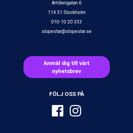
Val Thorens från 8.395 kr.
Artillerigatan 6
St. Anton från 11.245 kr.
114 51 Stockholm
Zell am See från 6.295 kr.
Canazei från 7.195 kr.
010-10 20 333
Livigno från 5.595 kr.
slopestar@slopestar.se
Ponte di Legno från 7.395 kr.
Sauze dOulx från 6.145 kr.
Alleghe från 8.545 kr.
Bad Gastein från 6.295 kr.
Arabba från 11.045 kr.
Anmäl dig till vårt
La Thuile från 7.045 kr.
nyhetsbrev
Cervinia från 8.245 kr.
Sölden från 12.995 kr.
Bad Hofgastein från 8.595 kr.
Passo Tonale från 5.895 kr.
FÖLJ OSS PÅ
Saalbach från 9.445 kr.
Champoluc från 5.945 kr.
Sestriere från 6.945 kr.
Fieberbrunn från 9.645 kr.
Ischgl från 11.295 kr.
Wagrain från 7.095 kr.