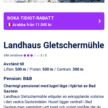
BOKA TIDIGT-RABATT
Arabba från 11.045 kr.
La Thuile från 7.045 kr.
Cervinia från 8.245 kr.
Sölden från 12.995 kr.
Landhaus Gletschermühle
Bad Hofgastein från 8.595 kr.
Passo Tonale från 5.895 kr.
Vårt omdöme
3
/ 5
Saalbach från 9.445 kr.
Champoluc från 5.945 kr.
Avstånd till
Sestriere från 6.945 kr.
Liften:
500 m
/ Pisten:
500 m
/ Centrum:
300 m
Fieberbrunn från 9.645 kr.
Ischgl från 11.295 kr.
Pension: B&B
Wagrain från 7.095 kr.
Charmigt pensionat med lugnt läge i hjärtat av
Bad
Val Thorens från 8.395 kr.
Gastein
St. Anton från 11.245 kr.
Landhaus Gletschermühle erbjuder en avkopplande vistelse
Zell am See från 6.295 kr.
i den vackra Gasteindalen. Huset ligger centralt i Bad
Canazei från 7.195 kr.
Gastein men samtidigt i ett lugnt och soligt område där du