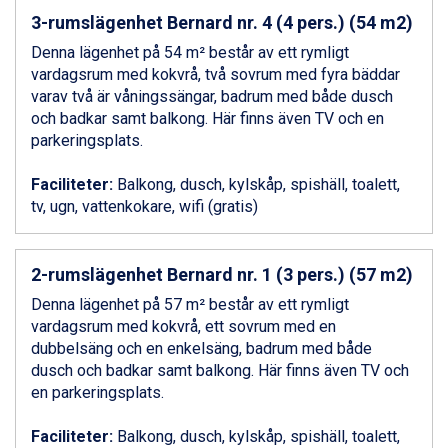
Zell am See från 6.295 kr.
3-rumslägenhet Bernard nr. 4 (4 pers.) (54 m2)
Canazei från 7.195 kr.
Denna lägenhet på 54 m² består av ett rymligt
Livigno från 5.595 kr.
vardagsrum med kokvrå, två sovrum med fyra bäddar
Ponte di Legno från 7.395 kr.
varav två är våningssängar, badrum med både dusch
Sauze dOulx från 6.145 kr.
och badkar samt balkong. Här finns även TV och en
Alleghe från 8.545 kr.
parkeringsplats.
Bad Gastein från 6.295 kr.
Arabba från 11.045 kr.
Faciliteter:
Balkong, dusch, kylskåp, spishäll, toalett,
La Thuile från 7.045 kr.
tv, ugn, vattenkokare, wifi (gratis)
Cervinia från 8.245 kr.
Passo Tonale från 5.895 kr.
Sölden från 12.995 kr.
2-rumslägenhet Bernard nr. 1 (3 pers.) (57 m2)
Saalbach från 9.445 kr.
Bad Hofgastein från 8.595 kr.
Denna lägenhet på 57 m² består av ett rymligt
Champoluc från 5.945 kr.
vardagsrum med kokvrå, ett sovrum med en
Sestriere från 6.945 kr.
dubbelsäng och en enkelsäng, badrum med både
Fieberbrunn från 9.645 kr.
dusch och badkar samt balkong. Här finns även TV och
Ischgl från 11.295 kr.
en parkeringsplats.
Wagrain från 7.095 kr.
Val Thorens från 8.395 kr.
Faciliteter:
Balkong, dusch, kylskåp, spishäll, toalett,