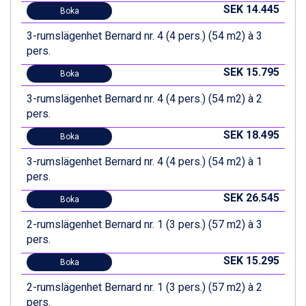
Wagrain från 7.095 kr.
SEK 14.445
Boka
Val Thorens från 8.395 kr.
St. Anton från 11.245 kr.
3-rumslägenhet Bernard nr. 4 (4 pers.) (54 m2) à 3
Zell am See från 6.295 kr.
pers.
Canazei från 7.195 kr.
SEK 15.795
Boka
Livigno från 5.595 kr.
Ponte di Legno från 7.395 kr.
3-rumslägenhet Bernard nr. 4 (4 pers.) (54 m2) à 2
Sauze dOulx från 6.145 kr.
pers.
Alleghe från 8.545 kr.
SEK 18.495
Bad Gastein från 6.295 kr.
Boka
Arabba från 11.045 kr.
3-rumslägenhet Bernard nr. 4 (4 pers.) (54 m2) à 1
La Thuile från 7.045 kr.
pers.
Cervinia från 8.245 kr.
Passo Tonale från 5.895 kr.
SEK 26.545
Boka
Sölden från 12.995 kr.
2-rumslägenhet Bernard nr. 1 (3 pers.) (57 m2) à 3
Saalbach från 9.445 kr.
pers.
Bad Hofgastein från 8.595 kr.
Champoluc från 5.945 kr.
SEK 15.295
Boka
Sestriere från 6.945 kr.
2-rumslägenhet Bernard nr. 1 (3 pers.) (57 m2) à 2
Fieberbrunn från 9.645 kr.
pers.
Ischgl från 11.295 kr.