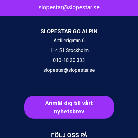
Sestriere från 6.945 kr.
slopestar@slopestar.se
Fieberbrunn från 9.645 kr.
Ischgl från 11.295 kr.
Wagrain från 7.095 kr.
SLOPESTAR GO ALPIN
Val Thorens från 8.395 kr.
St. Anton från 11.245 kr.
Artillerigatan 6
Zell am See från 6.295 kr.
114 51 Stockholm
Canazei från 7.195 kr.
010-10 20 333
Livigno från 5.595 kr.
Ponte di Legno från 7.395 kr.
slopestar@slopestar.se
Sauze dOulx från 6.145 kr.
Alleghe från 8.545 kr.
Bad Gastein från 6.295 kr.
Arabba från 11.045 kr.
La Thuile från 7.045 kr.
Anmäl dig till vårt
Cervinia från 8.245 kr.
nyhetsbrev
Passo Tonale från 5.895 kr.
Sölden från 12.995 kr.
Saalbach från 9.445 kr.
FÖLJ OSS PÅ
Bad Hofgastein från 8.595 kr.