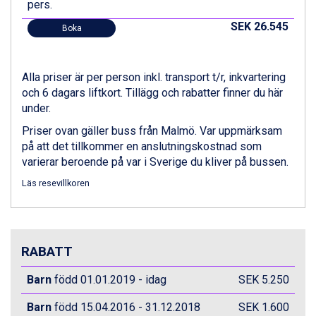
pers.
Ischgl från 11.295 kr.
Wagrain från 7.095 kr.
SEK 26.545
Boka
Val Thorens från 8.395 kr.
St. Anton från 11.245 kr.
Zell am See från 6.295 kr.
Alla priser är per person inkl. transport t/r, inkvartering
Canazei från 7.195 kr.
och 6 dagars liftkort. Tillägg och rabatter finner du här
Livigno från 5.595 kr.
under.
Ponte di Legno från 7.395 kr.
Sauze dOulx från 6.145 kr.
Priser ovan gäller buss från Malmö. Var uppmärksam
Alleghe från 8.545 kr.
på att det tillkommer en anslutningskostnad som
Bad Gastein från 6.295 kr.
varierar beroende på var i Sverige du kliver på bussen.
Arabba från 11.045 kr.
Läs resevillkoren
La Thuile från 7.045 kr.
Cervinia från 8.245 kr.
Passo Tonale från 5.895 kr.
Sölden från 12.995 kr.
RABATT
Saalbach från 9.445 kr.
Bad Hofgastein från 8.595 kr.
Barn
född 01.01.2019 - idag
SEK 5.250
Champoluc från 5.945 kr.
Sestriere från 6.945 kr.
Barn
född 15.04.2016 - 31.12.2018
SEK 1.600