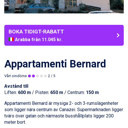
BOKA TIDIGT-RABATT
Arabba från 11.045 kr.
La Thuile från 7.045 kr.
Cervinia från 8.245 kr.
Passo Tonale från 5.895 kr.
Appartamenti Bernard
Sölden från 12.995 kr.
Saalbach från 9.445 kr.
Vårt omdöme
2
/ 5
Bad Hofgastein från 8.595 kr.
Champoluc från 5.945 kr.
Avstånd till
Sestriere från 6.945 kr.
Liften:
600 m
/ Pisten:
650 m
/ Centrum:
150 m
Fieberbrunn från 9.645 kr.
Ischgl från 11.295 kr.
Appartamenti Bernard är mysiga 2- och 3-rumslägenheter
Wagrain från 7.095 kr.
som ligger nära centrum av
Canazei
. Supermarknaden ligger
Val Thorens från 8.395 kr.
tvärs över gatan och närmaste busshållplats ligger 200
St. Anton från 11.245 kr.
meter bort.
Zell am See från 6.295 kr.