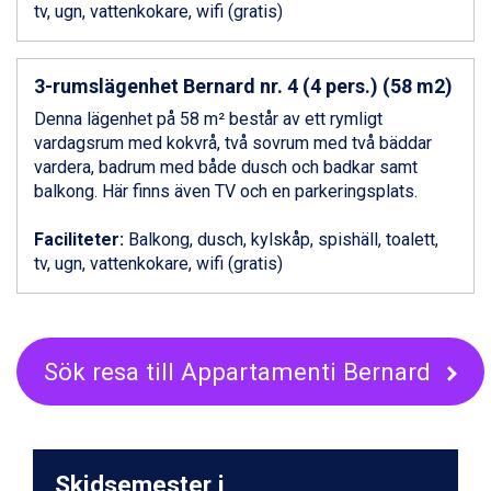
St. Anton från 11.245 kr.
tv, ugn, vattenkokare, wifi (gratis)
Zell am See från 6.295 kr.
Canazei från 7.195 kr.
Livigno från 5.595 kr.
3-rumslägenhet Bernard nr. 4 (4 pers.) (58 m2)
Ponte di Legno från 7.395 kr.
Denna lägenhet på 58 m² består av ett rymligt
Sauze dOulx från 6.145 kr.
vardagsrum med kokvrå, två sovrum med två bäddar
Alleghe från 8.545 kr.
vardera, badrum med både dusch och badkar samt
Bad Gastein från 6.295 kr.
balkong. Här finns även TV och en parkeringsplats.
Arabba från 11.045 kr.
La Thuile från 7.045 kr.
Faciliteter:
Balkong, dusch, kylskåp, spishäll, toalett,
Cervinia från 8.245 kr.
tv, ugn, vattenkokare, wifi (gratis)
Passo Tonale från 5.895 kr.
Sölden från 12.995 kr.
Saalbach från 9.445 kr.
Bad Hofgastein från 8.595 kr.
Champoluc från 5.945 kr.
Sök resa till Appartamenti Bernard
Sestriere från 6.945 kr.
Fieberbrunn från 9.645 kr.
Ischgl från 11.295 kr.
Wagrain från 7.095 kr.
Skidsemester i
Val Thorens från 8.395 kr.