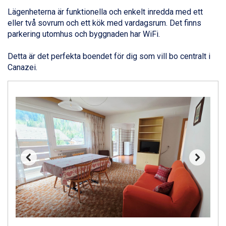
Canazei från 7.195 kr.
Lägenheterna är funktionella och enkelt inredda med ett
Livigno från 5.595 kr.
eller två sovrum och ett kök med vardagsrum. Det finns
Ponte di Legno från 7.395 kr.
parkering utomhus och byggnaden har WiFi.
Sauze dOulx från 6.145 kr.
Alleghe från 8.545 kr.
Detta är det perfekta boendet för dig som vill bo centralt i
Bad Gastein från 6.295 kr.
Canazei.
Arabba från 11.045 kr.
La Thuile från 7.045 kr.
Cervinia från 8.245 kr.
Passo Tonale från 5.895 kr.
Sölden från 12.995 kr.
Saalbach från 9.445 kr.
Bad Hofgastein från 8.595 kr.
Champoluc från 5.945 kr.
Sestriere från 6.945 kr.
Fieberbrunn från 9.645 kr.
Ischgl från 11.295 kr.
Wagrain från 7.095 kr.
Val Thorens från 8.395 kr.
St. Anton från 11.245 kr.