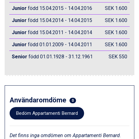
Fieberbrunn från 9.645 kr.
Ischgl från 11.295 kr.
Junior
född 15.04.2015 - 14.04.2016
SEK 1.600
Wagrain från 7.095 kr.
Junior
född 15.04.2014 - 14.04.2015
SEK 1.600
Val Thorens från 8.395 kr.
St. Anton från 11.245 kr.
Junior
född 15.04.2011 - 14.04.2014
SEK 1.600
Zell am See från 6.295 kr.
Canazei från 7.195 kr.
Junior
född 01.01.2009 - 14.04.2011
SEK 1.600
Livigno från 5.595 kr.
Ponte di Legno från 7.395 kr.
Senior
född 01.01.1928 - 31.12.1961
SEK 550
Sauze dOulx från 6.145 kr.
Alleghe från 8.545 kr.
Bad Gastein från 6.295 kr.
Arabba från 11.045 kr.
La Thuile från 7.045 kr.
Cervinia från 8.245 kr.
Användaromdöme
0
Passo Tonale från 5.895 kr.
Sölden från 12.995 kr.
Bedöm Appartamenti Bernard
Saalbach från 9.445 kr.
Bad Hofgastein från 8.595 kr.
Champoluc från 5.945 kr.
Det finns inga omdömen om Appartamenti Bernard.
Sestriere från 6.945 kr.