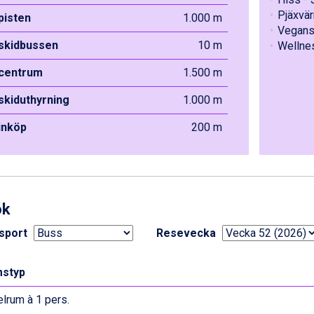
Pjäxvä
 pisten
1.000 m
Vegans
 skidbussen
10 m
Wellnes
 centrum
1.500 m
 skiduthyrning
1.000 m
 inköp
200 m
ok
sport
Resevecka
styp
lrum à 1 pers.