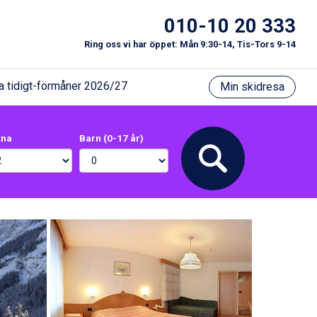
010-10 20 333
Ring oss vi har öppet: Mån 9:30-14, Tis-Tors 9-14
a tidigt-förmåner 2026/27
Min skidresa
xna
Barn (0-17 år)