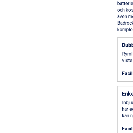
Saalbach från 9.445 kr.
batterie
Bad Hofgastein från 8.595 kr.
och kos
Champoluc från 5.945 kr.
även mö
Sestriere från 6.945 kr.
Badrock
Fieberbrunn från 9.645 kr.
komplet
Ischgl från 11.295 kr.
Wagrain från 7.095 kr.
Dubb
Val Thorens från 8.395 kr.
St. Anton från 11.245 kr.
Rymli
Zell am See från 6.295 kr.
viste
Canazei från 7.195 kr.
Livigno från 5.595 kr.
Facil
Ponte di Legno från 7.395 kr.
Sauze dOulx från 6.145 kr.
Alleghe från 8.545 kr.
Enk
Bad Gastein från 6.295 kr.
Inbju
Arabba från 11.045 kr.
har e
La Thuile från 7.045 kr.
kan n
Cervinia från 8.245 kr.
Passo Tonale från 5.895 kr.
Facil
Sölden från 12.995 kr.