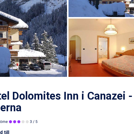
el Dolomites Inn i Canazei 
perna
döme
3
/ 5
 till