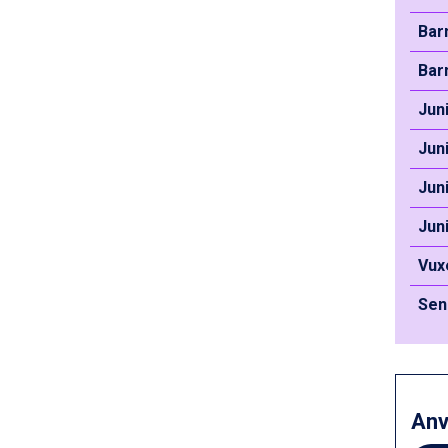
Passo Tonale från 5.895 kr.
Bar
Sölden från 12.995 kr.
Saalbach från 9.445 kr.
Bar
Bad Hofgastein från 8.595 kr.
Champoluc från 5.945 kr.
Jun
Sestriere från 6.945 kr.
Fieberbrunn från 9.645 kr.
Jun
Ischgl från 11.295 kr.
Jun
Wagrain från 7.095 kr.
Val Thorens från 8.395 kr.
Jun
St. Anton från 11.245 kr.
Zell am See från 6.295 kr.
Vux
Canazei från 7.195 kr.
Livigno från 5.595 kr.
Sen
Ponte di Legno från 7.395 kr.
Sauze dOulx från 6.145 kr.
Alleghe från 8.545 kr.
Bad Gastein från 6.295 kr.
Arabba från 11.045 kr.
An
La Thuile från 7.045 kr.