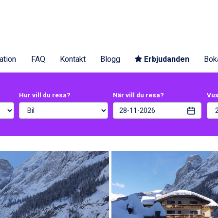
ation
FAQ
Kontakt
Blogg
Erbjudanden
Bok
Hur vill du resa?
När vill du resa?
Vu