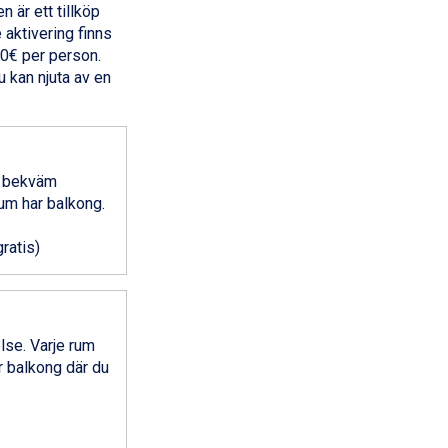
n är ett tillköp
 aktivering finns
10€ per person.
u kan njuta av en
n bekväm
um har balkong.
gratis)
lse. Varje rum
r balkong där du