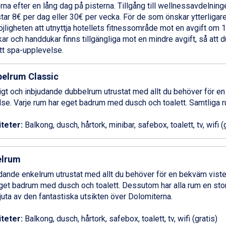
rna efter en lång dag på pisterna. Tillgång till wellnessavdelninge
tar 8€ per dag eller 30€ per vecka. För de som önskar ytterligare
jligheten att utnyttja hotellets fitnessområde mot en avgift om 
ar och handdukar finns tillgängliga mot en mindre avgift, så att d
t spa-upplevelse.
elrum Classic
gt och inbjudande dubbelrum utrustat med allt du behöver för e
lse. Varje rum har eget badrum med dusch och toalett. Samtliga r
iteter:
Balkong, dusch, hårtork, minibar, safebox, toalett, tv, wifi (
elrum
dande enkelrum utrustat med allt du behöver för en bekväm viste
get badrum med dusch och toalett. Dessutom har alla rum en sto
juta av den fantastiska utsikten över Dolomiterna.
iteter:
Balkong, dusch, hårtork, safebox, toalett, tv, wifi (gratis)