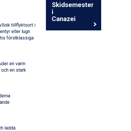
Skidsemester
i
Canazei
isk tillflyktsort i
ntyr eller lugn
tis förstklassiga
uder en varm
t och en stark
derna
nande
ch ladda