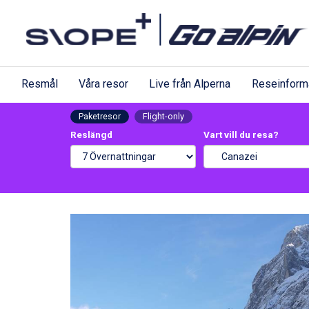
Resmål
Våra resor
Live från Alperna
Reseinform
Paketresor
Flight-only
Reslängd
Vart vill du resa?