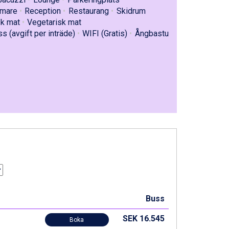
rmare
Reception
Restaurang
Skidrum
k mat
Vegetarisk mat
s (avgift per inträde)
WIFI (Gratis)
Ångbastu
Buss
SEK 16.545
Boka