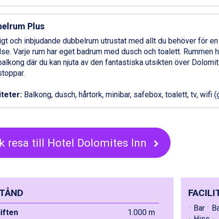
elrum Plus
gt och inbjudande dubbelrum utrustat med allt du behöver för e
lse. Varje rum har eget badrum med dusch och toalett. Rummen 
balkong där du kan njuta av den fantastiska utsikten över Dolomi
toppar.
iteter:
Balkong, dusch, hårtork, minibar, safebox, toalett, tv, wifi (
k resa till Hotel Dolomites Inn
TÅND
FACILI
Bar
B
liften
1.000 m
Hiss