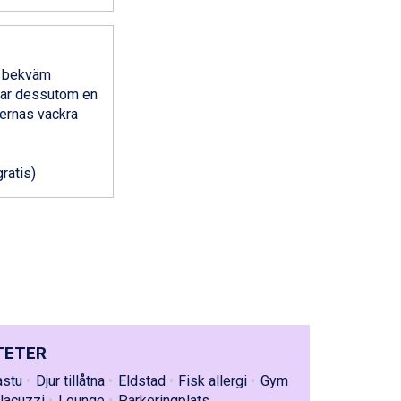
n bekväm
har dessutom en
ternas vackra
gratis)
TETER
astu
Djur tillåtna
Eldstad
Fisk allergi
Gym
Jacuzzi
Lounge
Parkeringplats