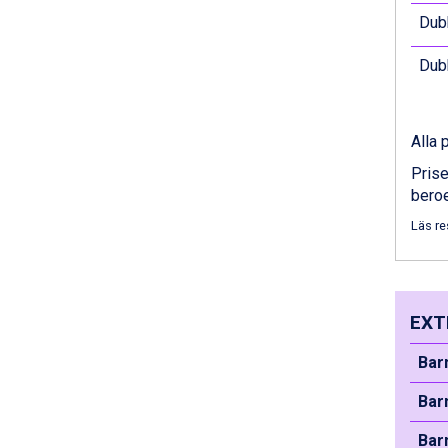
Passo Tonale från 5.895 kr.
Dubb
Sölden från 12.995 kr.
Saalbach från 9.445 kr.
Dubb
Bad Hofgastein från 8.595 kr.
Champoluc från 5.945 kr.
Sestriere från 6.945 kr.
Fieberbrunn från 9.645 kr.
Alla 
Ischgl från 11.295 kr.
Prise
Wagrain från 7.095 kr.
beroe
Val Thorens från 8.395 kr.
St. Anton från 11.245 kr.
Läs re
Zell am See från 6.295 kr.
Canazei från 7.195 kr.
Livigno från 5.595 kr.
Ponte di Legno från 7.395 kr.
EXT
Sauze dOulx från 6.145 kr.
Alleghe från 8.545 kr.
Bar
Bad Gastein från 6.295 kr.
Arabba från 11.045 kr.
Bar
La Thuile från 7.045 kr.
Bar
Cervinia från 8.245 kr.