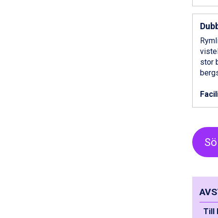
Saalbach från 9.445 kr.
Bad Hofgastein från 8.595 kr.
Dubb
Champoluc från 5.945 kr.
Sestriere från 6.945 kr.
Rymli
Fieberbrunn från 9.645 kr.
viste
Ischgl från 11.295 kr.
stor 
Wagrain från 7.095 kr.
bergs
Val Thorens från 8.395 kr.
St. Anton från 11.245 kr.
Facil
Zell am See från 6.295 kr.
Canazei från 7.195 kr.
Livigno från 5.595 kr.
Ponte di Legno från 7.395 kr.
Sö
Sauze dOulx från 6.145 kr.
Alleghe från 8.545 kr.
Bad Gastein från 6.295 kr.
Arabba från 11.045 kr.
La Thuile från 7.045 kr.
AVS
Cervinia från 8.245 kr.
Till 
Passo Tonale från 5.895 kr.