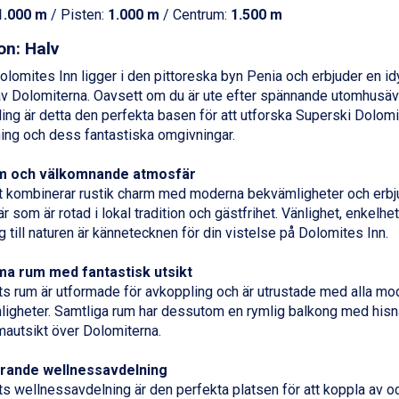
1.000 m
/ Pisten:
1.000 m
/ Centrum:
1.500 m
on: Halv
lomites Inn ligger i den pittoreska byn Penia och erbjuder en idyll
 av Dolomiterna. Oavsett om du är ute efter spännande utomhusäve
ing är detta den perfekta basen för att utforska Superski Dolomi
ing och dess fantastiska omgivningar.
m och välkomnande atmosfär
t kombinerar rustik charm med moderna bekvämligheter och erbj
r som är rotad i lokal tradition och gästfrihet. Vänlighet, enkelhe
g till naturen är kännetecknen för din vistelse på Dolomites Inn.
a rum med fantastisk utsikt
ts rum är utformade för avkoppling och är utrustade med alla mo
igheter. Samtliga rum har dessutom en rymlig balkong med his
autsikt över Dolomiterna.
rande wellnessavdelning
ts wellnessavdelning är den perfekta platsen för att koppla av o