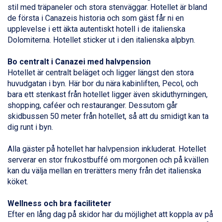
Sauze dOulx från 6.145 kr.
stil med träpaneler och stora stenväggar. Hotellet är bland
Alleghe från 8.545 kr.
de första i Canazeis historia och som gäst får ni en
Arabba från 11.045 kr.
upplevelse i ett äkta autentiskt hotell i de italienska
La Thuile från 7.045 kr.
Dolomiterna. Hotellet sticker ut i den italienska alpbyn.
Cervinia från 8.245 kr.
Bad Hofgastein från 8.595 kr.
Bo centralt i
Canazei
med halvpension
Passo Tonale från 5.895 kr.
Hotellet är centralt beläget och ligger längst den stora
Saalbach från 9.445 kr.
huvudgatan i byn. Här bor du nära kabinliften, Pecol, och
Sölden från 12.995 kr.
bara ett stenkast från hotellet ligger även skiduthyrningen,
Champoluc från 5.945 kr.
shopping, caféer och restauranger. Dessutom går
Sestriere från 6.945 kr.
skidbussen 50 meter från hotellet, så att du smidigt kan ta
Wagrain från 7.095 kr.
dig runt i byn.
Fieberbrunn från 9.645 kr.
Ischgl från 11.295 kr.
Alla gäster på hotellet har halvpension inkluderat. Hotellet
Val Thorens från 8.395 kr.
serverar en stor frukostbuffé om morgonen och på kvällen
St. Anton från 11.245 kr.
kan du välja mellan en trerätters meny från det italienska
Zell am See från 6.295 kr.
köket.
Canazei från 7.195 kr.
Livigno från 5.595 kr.
Wellness och bra faciliteter
Ponte di Legno från 7.395 kr.
Efter en lång dag på skidor har du möjlighet att koppla av på
Bad Gastein från 6.295 kr.