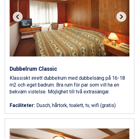
Bad Gastein från 6.295 kr.
Sauze dOulx från 6.145 kr.
Alleghe från 8.545 kr.
Arabba från 11.045 kr.
La Thuile från 7.045 kr.
Cervinia från 8.245 kr.
Bad Hofgastein från 8.595 kr.
Passo Tonale från 5.895 kr.
Saalbach från 9.445 kr.
Sölden från 12.995 kr.
Dubbelrum Classic
Champoluc från 5.945 kr.
Sestriere från 6.945 kr.
Klassiskt inrett dubbelrum med dubbelsäng på 16-18
Wagrain från 7.095 kr.
m2 och eget badrum. Bra rum för par som vill ha en
Fieberbrunn från 9.645 kr.
bekväm vistelse. Möjlighet till två extrasängar.
Ischgl från 11.295 kr.
Val Thorens från 8.395 kr.
Faciliteter:
Dusch, hårtork, toalett, tv, wifi (gratis)
St. Anton från 11.245 kr.
Zell am See från 6.295 kr.
Canazei från 7.195 kr.
Livigno från 5.595 kr.
Ponte di Legno från 7.395 kr.