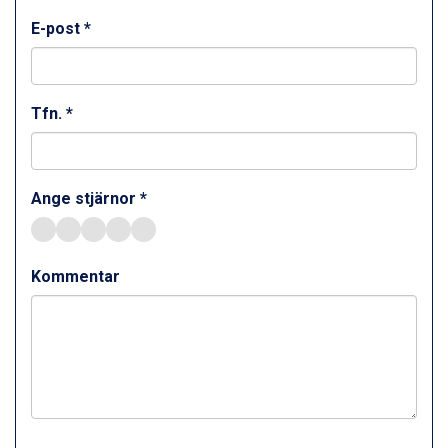
Ischgl från 11.295 kr.
E-post *
Val Thorens från 8.395 kr.
St. Anton från 11.245 kr.
Zell am See från 6.295 kr.
Canazei från 7.195 kr.
Tfn. *
Livigno från 5.595 kr.
Ponte di Legno från 7.395 kr.
Bad Gastein från 6.295 kr.
Sauze dOulx från 6.145 kr.
Ange stjärnor *
Alleghe från 8.545 kr.
Arabba från 11.045 kr.
La Thuile från 7.045 kr.
Kommentar
Cervinia från 8.245 kr.
Bad Hofgastein från 8.595 kr.
Passo Tonale från 5.895 kr.
Saalbach från 9.445 kr.
Sölden från 12.995 kr.
Champoluc från 5.945 kr.
Sestriere från 6.945 kr.
Wagrain från 7.095 kr.