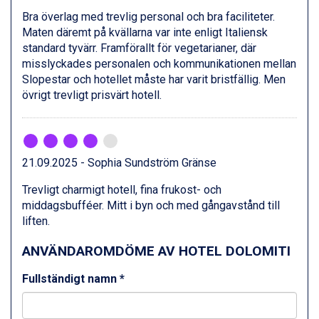
Ischgl från 11.295 kr.
Bra överlag med trevlig personal och bra faciliteter.
Val Thorens från 8.395 kr.
Maten däremt på kvällarna var inte enligt Italiensk
St. Anton från 11.245 kr.
standard tyvärr. Framförallt för vegetarianer, där
Zell am See från 6.295 kr.
misslyckades personalen och kommunikationen mellan
Canazei från 7.195 kr.
Slopestar och hotellet måste har varit bristfällig. Men
Livigno från 5.595 kr.
övrigt trevligt prisvärt hotell.
Ponte di Legno från 7.395 kr.
Bad Gastein från 6.295 kr.
Sauze dOulx från 6.145 kr.
Alleghe från 8.545 kr.
Arabba från 11.045 kr.
21.09.2025 - Sophia Sundström Gränse
La Thuile från 7.045 kr.
Trevligt charmigt hotell, fina frukost- och
Cervinia från 8.245 kr.
middagsbufféer. Mitt i byn och med gångavstånd till
Bad Hofgastein från 8.595 kr.
liften.
Passo Tonale från 5.895 kr.
Saalbach från 9.445 kr.
ANVÄNDAROMDÖME AV HOTEL DOLOMITI
Sölden från 12.995 kr.
Champoluc från 5.945 kr.
Fullständigt namn *
Sestriere från 6.945 kr.
Wagrain från 7.095 kr.
Fieberbrunn från 9.645 kr.