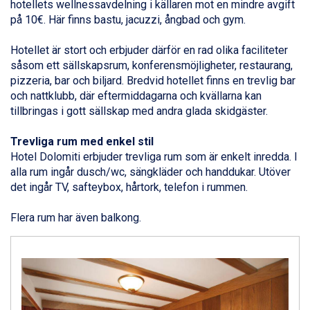
hotellets wellnessavdelning i källaren mot en mindre avgift
Sauze dOulx från 6.145 kr.
på 10€. Här finns bastu, jacuzzi, ångbad och gym.
Alleghe från 8.545 kr.
Arabba från 11.045 kr.
Hotellet är stort och erbjuder därför en rad olika faciliteter
La Thuile från 7.045 kr.
såsom ett sällskapsrum, konferensmöjligheter, restaurang,
Cervinia från 8.245 kr.
pizzeria, bar och biljard. Bredvid hotellet finns en trevlig bar
Bad Hofgastein från 8.595 kr.
och nattklubb, där eftermiddagarna och kvällarna kan
Passo Tonale från 5.895 kr.
tillbringas i gott sällskap med andra glada skidgäster.
Saalbach från 9.445 kr.
Sölden från 12.995 kr.
Trevliga rum med enkel stil
Champoluc från 5.945 kr.
Hotel Dolomiti erbjuder trevliga rum som är enkelt inredda. I
Sestriere från 6.945 kr.
alla rum ingår dusch/wc, sängkläder och handdukar. Utöver
Wagrain från 7.095 kr.
det ingår TV, safteybox, hårtork, telefon i rummen.
Fieberbrunn från 9.645 kr.
Ischgl från 11.295 kr.
Flera rum har även balkong.
Val Thorens från 8.395 kr.
St. Anton från 11.245 kr.
Zell am See från 6.295 kr.
Canazei från 7.195 kr.
Livigno från 5.595 kr.
Ponte di Legno från 7.395 kr.