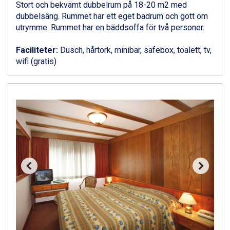
Stort och bekvämt dubbelrum på 18-20 m2 med
Livigno från 5.595 kr.
dubbelsäng. Rummet har ett eget badrum och gott om
Ponte di Legno från 7.395 kr.
utrymme. Rummet har en bäddsoffa för två personer.
Bad Gastein från 6.295 kr.
Sauze dOulx från 6.145 kr.
Faciliteter:
Dusch, hårtork, minibar, safebox, toalett, tv,
Alleghe från 8.545 kr.
wifi (gratis)
Arabba från 11.045 kr.
La Thuile från 7.045 kr.
Cervinia från 8.245 kr.
Bad Hofgastein från 8.595 kr.
Passo Tonale från 5.895 kr.
Saalbach från 9.445 kr.
Sölden från 12.995 kr.
Champoluc från 5.945 kr.
Sestriere från 6.945 kr.
Wagrain från 7.095 kr.
Fieberbrunn från 9.645 kr.
Ischgl från 11.295 kr.
Val Thorens från 8.395 kr.
St. Anton från 11.245 kr.
Zell am See från 6.295 kr.