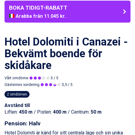
BOKA TIDIGT-RABATT
Arabba från 11.045 kr.
La Thuile från 7.045 kr.
Cervinia från 8.245 kr.
Bad Hofgastein från 8.595 kr.
Passo Tonale från 5.895 kr.
Hotel Dolomiti i Canazei -
Saalbach från 9.445 kr.
Sölden från 12.995 kr.
Bekvämt boende för
Champoluc från 5.945 kr.
skidåkare
Sestriere från 6.945 kr.
Wagrain från 7.095 kr.
Fieberbrunn från 9.645 kr.
Vårt omdöme
3
/ 5
Ischgl från 11.295 kr.
Gästernes vurdering
3,5
/ 5
Val Thorens från 8.395 kr.
2 omdömen
St. Anton från 11.245 kr.
Zell am See från 6.295 kr.
Avstånd till
Canazei från 7.195 kr.
Liften:
450 m
/ Pisten:
400 m
/ Centrum:
50 m
Livigno från 5.595 kr.
Ponte di Legno från 7.395 kr.
Pension: Halv
Bad Gastein från 6.295 kr.
Hotel Dolomiti är känd för sitt centrala läge och sin unika