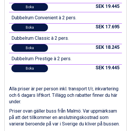
St. Anton från 11.245 kr.
SEK 19.445
Boka
Zell am See från 6.295 kr.
Canazei från 7.195 kr.
Dubbelrum Convenient à 2 pers.
Livigno från 5.595 kr.
SEK 17.695
Boka
Ponte di Legno från 7.395 kr.
Bad Gastein från 6.295 kr.
Dubbelrum Classic à 2 pers.
Sauze dOulx från 6.145 kr.
SEK 18.245
Alleghe från 8.545 kr.
Boka
Arabba från 11.045 kr.
Dubbelrum Prestige à 2 pers.
La Thuile från 7.045 kr.
Cervinia från 8.245 kr.
SEK 19.445
Boka
Bad Hofgastein från 8.595 kr.
Passo Tonale från 5.895 kr.
Saalbach från 9.445 kr.
Alla priser är per person inkl. transport t/r, inkvartering
Sölden från 12.995 kr.
och 6 dagars liftkort. Tillägg och rabatter finner du här
Champoluc från 5.945 kr.
under.
Sestriere från 6.945 kr.
Priser ovan gäller buss från Malmö. Var uppmärksam
Wagrain från 7.095 kr.
på att det tillkommer en anslutningskostnad som
Fieberbrunn från 9.645 kr.
varierar beroende på var i Sverige du kliver på bussen.
Ischgl från 11.295 kr.