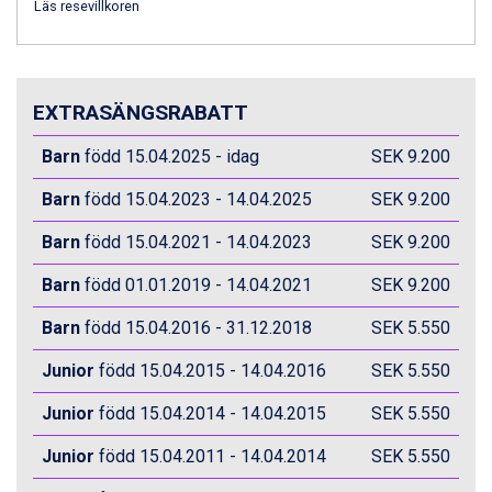
Val Thorens från 8.395 kr.
Läs resevillkoren
St. Anton från 11.245 kr.
Zell am See från 6.295 kr.
Canazei från 7.195 kr.
Livigno från 5.595 kr.
EXTRASÄNGSRABATT
Ponte di Legno från 7.395 kr.
Bad Gastein från 6.295 kr.
Barn
född 15.04.2025 - idag
SEK 9.200
Sauze dOulx från 6.145 kr.
Alleghe från 8.545 kr.
Barn
född 15.04.2023 - 14.04.2025
SEK 9.200
Arabba från 11.045 kr.
Barn
född 15.04.2021 - 14.04.2023
SEK 9.200
La Thuile från 7.045 kr.
Cervinia från 8.245 kr.
Barn
född 01.01.2019 - 14.04.2021
SEK 9.200
Bad Hofgastein från 8.595 kr.
Passo Tonale från 5.895 kr.
Barn
född 15.04.2016 - 31.12.2018
SEK 5.550
Saalbach från 9.445 kr.
Sölden från 12.995 kr.
Junior
född 15.04.2015 - 14.04.2016
SEK 5.550
Champoluc från 5.945 kr.
Sestriere från 6.945 kr.
Junior
född 15.04.2014 - 14.04.2015
SEK 5.550
Wagrain från 7.095 kr.
Junior
född 15.04.2011 - 14.04.2014
SEK 5.550
Fieberbrunn från 9.645 kr.
Ischgl från 11.295 kr.