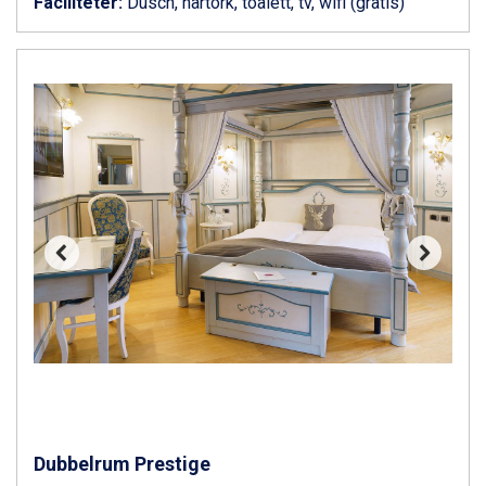
Faciliteter:
Dusch, hårtork, toalett, tv, wifi (gratis)
Livigno från 5.595 kr.
Ponte di Legno från 7.395 kr.
Bad Gastein från 6.295 kr.
Sauze dOulx från 6.145 kr.
Alleghe från 8.545 kr.
Arabba från 11.045 kr.
La Thuile från 7.045 kr.
Cervinia från 8.245 kr.
Bad Hofgastein från 8.595 kr.
Passo Tonale från 5.895 kr.
Saalbach från 9.445 kr.
Sölden från 12.995 kr.
Champoluc från 5.945 kr.
Sestriere från 6.945 kr.
Wagrain från 7.095 kr.
Fieberbrunn från 9.645 kr.
Ischgl från 11.295 kr.
Val Thorens från 8.395 kr.
St. Anton från 11.245 kr.
Zell am See från 6.295 kr.
Dubbelrum Prestige
Canazei från 7.195 kr.