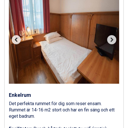
Ponte di Legno från 7.395 kr.
Bad Gastein från 6.295 kr.
Sauze dOulx från 6.145 kr.
Alleghe från 8.545 kr.
Arabba från 11.045 kr.
La Thuile från 7.045 kr.
Cervinia från 8.245 kr.
Bad Hofgastein från 8.595 kr.
Passo Tonale från 5.895 kr.
Saalbach från 9.445 kr.
Sölden från 12.995 kr.
Champoluc från 5.945 kr.
Sestriere från 6.945 kr.
Wagrain från 7.095 kr.
Fieberbrunn från 9.645 kr.
Enkelrum
Ischgl från 11.295 kr.
Det perfekta rummet för dig som reser ensam.
Val Thorens från 8.395 kr.
Rummet är 14-16 m2 stort och har en fin säng och ett
St. Anton från 11.245 kr.
eget badrum.
Zell am See från 6.295 kr.
Canazei från 7.195 kr.