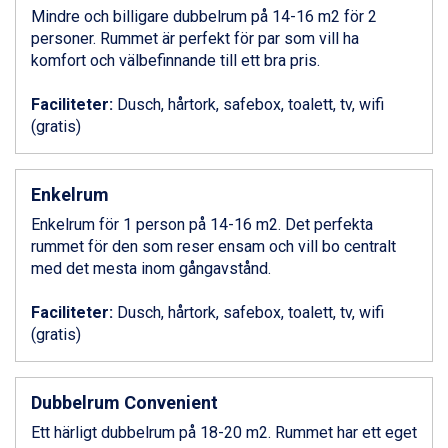
Mindre och billigare dubbelrum på 14-16 m2 för 2
Bad Gastein från 6.295 kr.
personer. Rummet är perfekt för par som vill ha
Sauze dOulx från 6.145 kr.
komfort och välbefinnande till ett bra pris.
Alleghe från 8.545 kr.
Arabba från 11.045 kr.
Faciliteter:
Dusch, hårtork, safebox, toalett, tv, wifi
La Thuile från 7.045 kr.
(gratis)
Cervinia från 8.245 kr.
Bad Hofgastein från 8.595 kr.
Passo Tonale från 5.895 kr.
Enkelrum
Sölden från 12.995 kr.
Saalbach från 9.445 kr.
Enkelrum för 1 person på 14-16 m2. Det perfekta
Champoluc från 5.945 kr.
rummet för den som reser ensam och vill bo centralt
Sestriere från 6.945 kr.
med det mesta inom gångavstånd.
Ischgl från 11.295 kr.
Wagrain från 7.095 kr.
Faciliteter:
Dusch, hårtork, safebox, toalett, tv, wifi
Fieberbrunn från 9.645 kr.
(gratis)
Val Thorens från 8.395 kr.
St. Anton från 11.245 kr.
Zell am See från 6.295 kr.
Dubbelrum Convenient
Canazei från 7.195 kr.
Ett härligt dubbelrum på 18-20 m2. Rummet har ett eget
Livigno från 5.595 kr.