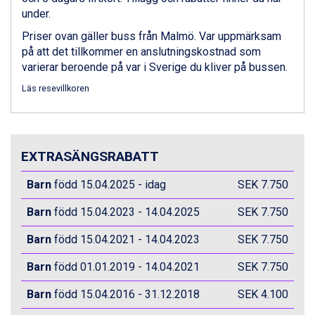
Zell am See från 6.295 kr.
under.
Canazei från 7.195 kr.
Livigno från 5.595 kr.
Priser ovan gäller buss från Malmö. Var uppmärksam
Ponte di Legno från 7.395 kr.
på att det tillkommer en anslutningskostnad som
Bad Gastein från 6.295 kr.
varierar beroende på var i Sverige du kliver på bussen.
Sauze dOulx från 6.145 kr.
Läs resevillkoren
Alleghe från 8.545 kr.
Arabba från 11.045 kr.
La Thuile från 7.045 kr.
Cervinia från 8.245 kr.
EXTRASÄNGSRABATT
Bad Hofgastein från 8.595 kr.
Passo Tonale från 5.895 kr.
Barn
född 15.04.2025 - idag
SEK 7.750
Sölden från 12.995 kr.
Saalbach från 9.445 kr.
Barn
född 15.04.2023 - 14.04.2025
SEK 7.750
Champoluc från 5.945 kr.
Sestriere från 6.945 kr.
Barn
född 15.04.2021 - 14.04.2023
SEK 7.750
Ischgl från 11.295 kr.
Wagrain från 7.095 kr.
Barn
född 01.01.2019 - 14.04.2021
SEK 7.750
Fieberbrunn från 9.645 kr.
Barn
född 15.04.2016 - 31.12.2018
SEK 4.100
Val Thorens från 8.395 kr.
St. Anton från 11.245 kr.