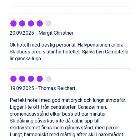
St. Anton från 11.245 kr.
Zell am See från 6.295 kr.
Canazei från 7.195 kr.
Livigno från 5.595 kr.
Ponte di Legno från 7.395 kr.
20.09.2025 - Margit Christner
Bad Gastein från 6.295 kr.
Sauze dOulx från 6.145 kr.
Ok hotell med trevlig personal. Halvpensionen är bra.
Alleghe från 8.545 kr.
Skidbuss precis utanför hotellet. Själva byn Campitello
Arabba från 11.045 kr.
är ganska lugn.
La Thuile från 7.045 kr.
Cervinia från 8.245 kr.
Bad Hofgastein från 8.595 kr.
Passo Tonale från 5.895 kr.
19.09.2025 - Thomas Reichert
Sölden från 12.995 kr.
Saalbach från 9.445 kr.
Perfekt hotell med god mat,dryck och lungn atmosfär.
Champoluc från 5.945 kr.
Ligger lite off från centralorten Canazei men,
Sestriere från 6.945 kr.
promenadavstånd elker buss ett par minuter.
Ischgl från 11.295 kr.
Skidåkning påverkas inte då cabin upp till
Wagrain från 7.095 kr.
skidsystemet finns inom gångavstånd, med pjäxor.
Fieberbrunn från 9.645 kr.
Lungt, harmoniskt med måttlig after ski i närområdet.