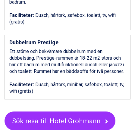
badrum.
Ponte di Legno från 7.395 kr.
Bad Gastein från 6.295 kr.
Faciliteter:
Dusch, hårtork, safebox, toalett, tv, wifi
Sauze dOulx från 6.145 kr.
(gratis)
Alleghe från 8.545 kr.
Arabba från 11.045 kr.
La Thuile från 7.045 kr.
Dubbelrum Prestige
Cervinia från 8.245 kr.
Bad Hofgastein från 8.595 kr.
Ett större och bekvämare dubbelrum med en
Passo Tonale från 5.895 kr.
dubbelsäng. Prestige-rummen är 18-22 m2 stora och
Sölden från 12.995 kr.
har ett badrum med multifunktionell dusch eller jacuzzi
Saalbach från 9.445 kr.
och toalett. Rummet har en bäddsoffa för två personer.
Champoluc från 5.945 kr.
Sestriere från 6.945 kr.
Faciliteter:
Dusch, hårtork, minibar, safebox, toalett, tv,
Ischgl från 11.295 kr.
wifi (gratis)
Wagrain från 7.095 kr.
Fieberbrunn från 9.645 kr.
Val Thorens från 8.395 kr.
St. Anton från 11.245 kr.
Sök resa till Hotel Grohmann
Zell am See från 6.295 kr.
Canazei från 7.195 kr.