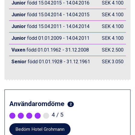
Junior
född 15.04.2015 - 14.04.2016
SEK 4.100
Zell am See från 6.295 kr.
Canazei från 7.195 kr.
Junior
född 15.04.2014 - 14.04.2015
SEK 4.100
Livigno från 5.595 kr.
Ponte di Legno från 7.395 kr.
Junior
född 15.04.2011 - 14.04.2014
SEK 4.100
Bad Gastein från 6.295 kr.
Junior
född 01.01.2009 - 14.04.2011
SEK 4.100
Sauze dOulx från 6.145 kr.
Alleghe från 8.545 kr.
Vuxen
född 01.01.1962 - 31.12.2008
SEK 2.500
Arabba från 11.045 kr.
La Thuile från 7.045 kr.
Senior
född 01.01.1928 - 31.12.1961
SEK 3.050
Cervinia från 8.245 kr.
Bad Hofgastein från 8.595 kr.
Passo Tonale från 5.895 kr.
Sölden från 12.995 kr.
Saalbach från 9.445 kr.
Champoluc från 5.945 kr.
Användaromdöme
Sestriere från 6.945 kr.
2
Ischgl från 11.295 kr.
4
/ 5
Wagrain från 7.095 kr.
Fieberbrunn från 9.645 kr.
Bedöm Hotel Grohmann
Val Thorens från 8.395 kr.