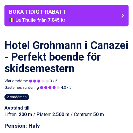
BOKA TIDIGT-RABATT
La Thuile från 7.045 kr.
Cervinia från 8.245 kr.
Bad Hofgastein från 8.595 kr.
Passo Tonale från 5.895 kr.
Hotel Grohmann i Canazei
Sölden från 12.995 kr.
Saalbach från 9.445 kr.
- Perfekt boende för
Champoluc från 5.945 kr.
skidsemestern
Sestriere från 6.945 kr.
Ischgl från 11.295 kr.
Wagrain från 7.095 kr.
Vårt omdöme
3
/ 5
Fieberbrunn från 9.645 kr.
Gästernes vurdering
4,0
/ 5
Val Thorens från 8.395 kr.
2 omdömen
St. Anton från 11.245 kr.
Zell am See från 6.295 kr.
Avstånd till
Canazei från 7.195 kr.
Liften:
200 m
/ Pisten:
2.500 m
/ Centrum:
50 m
Livigno från 5.595 kr.
Ponte di Legno från 7.395 kr.
Pension: Halv
Bad Gastein från 6.295 kr.