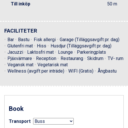
Till inköp
50 m
Livigno från 5.595 kr.
Ponte di Legno från 7.395 kr.
Bad Gastein från 6.295 kr.
Sauze dOulx från 6.145 kr.
FACILITETER
Alleghe från 8.545 kr.
Arabba från 11.045 kr.
Bar
Bastu
Fisk allergi
Garage (Tilläggsavgift pr. dag)
La Thuile från 7.045 kr.
Glutenfri mat
Hiss
Husdjur (Tilläggsavgift pr. dag)
Cervinia från 8.245 kr.
Jacuzzi
Laktosfri mat
Lounge
Parkeringplats
Bad Hofgastein från 8.595 kr.
Pjäxvärmare
Reception
Restaurang
Skidrum
TV- rum
Passo Tonale från 5.895 kr.
Vegansk mat
Vegetarisk mat
Sölden från 12.995 kr.
Wellness (avgift per inträde)
WIFI (Gratis)
Ångbastu
Saalbach från 9.445 kr.
Champoluc från 5.945 kr.
Sestriere från 6.945 kr.
Ischgl från 11.295 kr.
Wagrain från 7.095 kr.
Fieberbrunn från 9.645 kr.
Book
Val Thorens från 8.395 kr.
St. Anton från 11.245 kr.
Transport
Zell am See från 6.295 kr.