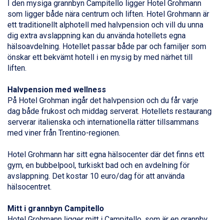
I den mysiga grannbyn Campitello ligger Hotel Grohmann
Sauze dOulx från 6.145 kr.
som ligger både nära centrum och liften. Hotel Grohmann är
Alleghe från 8.545 kr.
ett traditionellt alphotell med halvpension och vill du unna
Arabba från 11.045 kr.
dig extra avslappning kan du använda hotellets egna
La Thuile från 7.045 kr.
hälsoavdelning. Hotellet passar både par och familjer som
Cervinia från 8.245 kr.
önskar ett bekvämt hotell i en mysig by med närhet till
Bad Hofgastein från 8.595 kr.
liften.
Passo Tonale från 5.895 kr.
Sölden från 12.995 kr.
Halvpension med wellness
Saalbach från 9.445 kr.
På Hotel Grohman ingår det halvpension och du får varje
Champoluc från 5.945 kr.
dag både frukost och middag serverat. Hotellets restaurang
Sestriere från 6.945 kr.
serverar italienska och internationella rätter tillsammans
Ischgl från 11.295 kr.
med viner från Trentino-regionen.
Wagrain från 7.095 kr.
Fieberbrunn från 9.645 kr.
Hotel Grohmann har sitt egna hälsocenter där det finns ett
Val Thorens från 8.395 kr.
gym, en bubbelpool, turkiskt bad och en avdelning för
St. Anton från 11.245 kr.
avslappning. Det kostar 10 euro/dag för att använda
Zell am See från 6.295 kr.
hälsocentret.
Canazei från 7.195 kr.
Livigno från 5.595 kr.
Mitt i grannbyn Campitello
Ponte di Legno från 7.395 kr.
Hotel Grohmann ligger mitt i Campitello, som är en grannby