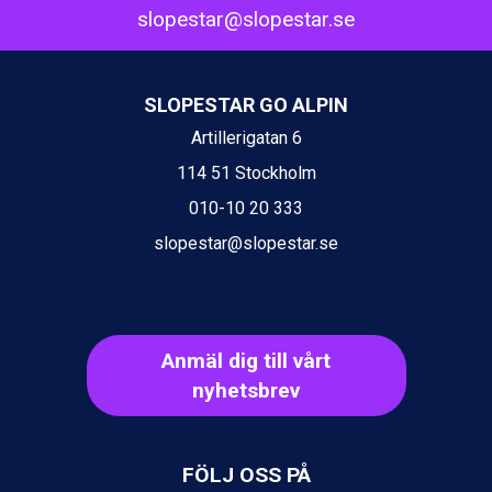
Fieberbrunn från 9.645 kr.
slopestar@slopestar.se
Val Thorens från 8.395 kr.
St. Anton från 11.245 kr.
Zell am See från 6.295 kr.
SLOPESTAR GO ALPIN
Canazei från 7.195 kr.
Livigno från 5.595 kr.
Artillerigatan 6
Ponte di Legno från 7.395 kr.
114 51 Stockholm
Bad Gastein från 6.295 kr.
Sauze dOulx från 6.145 kr.
010-10 20 333
Alleghe från 8.545 kr.
slopestar@slopestar.se
Arabba från 11.045 kr.
La Thuile från 7.045 kr.
Cervinia från 8.245 kr.
Bad Hofgastein från 8.595 kr.
Passo Tonale från 5.895 kr.
Anmäl dig till vårt
Sölden från 12.995 kr.
nyhetsbrev
Saalbach från 9.445 kr.
Champoluc från 5.945 kr.
Sestriere från 6.945 kr.
Ischgl från 11.295 kr.
FÖLJ OSS PÅ
Wagrain från 7.095 kr.