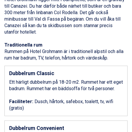
Bad Gastein från 6.295 kr.
till
Canazei
. Du har därför både närhet till butiker och bara
Sauze dOulx från 6.145 kr.
300 meter från linbanan Col Rodella. Det går också
Alleghe från 8.545 kr.
minibussar till Val di Fassa på begäran. Om du vill åka till
Arabba från 11.045 kr.
Canazei så kan du ta skidbussen som stannar precis
La Thuile från 7.045 kr.
utanför hotellet.
Cervinia från 8.245 kr.
Bad Hofgastein från 8.595 kr.
Traditionella rum
Passo Tonale från 5.895 kr.
Rummen på Hotel Grohmann är i traditionell alpstil och alla
Sölden från 12.995 kr.
rum har badrum, TV, telefon, hårtork och värdeskåp.
Saalbach från 9.445 kr.
Champoluc från 5.945 kr.
Dubbelrum Classic
Sestriere från 6.945 kr.
Ischgl från 11.295 kr.
Ett härligt dubbelrum på 18-20 m2. Rummet har ett eget
Wagrain från 7.095 kr.
badrum. Rummet har en bäddsoffa för två personer.
Fieberbrunn från 9.645 kr.
Val Thorens från 8.395 kr.
Faciliteter:
Dusch, hårtork, safebox, toalett, tv, wifi
St. Anton från 11.245 kr.
(gratis)
Zell am See från 6.295 kr.
Canazei från 7.195 kr.
Livigno från 5.595 kr.
Dubbelrum Convenient
Ponte di Legno från 7.395 kr.