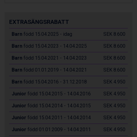
Livigno från 5.595 kr.
Ponte di Legno från 7.395 kr.
Sauze dOulx från 6.145 kr.
EXTRASÄNGSRABATT
Alleghe från 8.545 kr.
Bad Gastein från 6.295 kr.
Barn
född 15.04.2025 - idag
SEK 8.600
Arabba från 11.045 kr.
La Thuile från 7.045 kr.
Barn
född 15.04.2023 - 14.04.2025
SEK 8.600
Cervinia från 8.245 kr.
Sölden från 12.995 kr.
Barn
född 15.04.2021 - 14.04.2023
SEK 8.600
Bad Hofgastein från 8.595 kr.
Barn
född 01.01.2019 - 14.04.2021
SEK 8.600
Passo Tonale från 5.895 kr.
Saalbach från 9.445 kr.
Barn
född 15.04.2016 - 31.12.2018
SEK 4.950
Champoluc från 5.945 kr.
Sestriere från 6.945 kr.
Junior
född 15.04.2015 - 14.04.2016
SEK 4.950
Fieberbrunn från 9.645 kr.
Ischgl från 11.295 kr.
Junior
född 15.04.2014 - 14.04.2015
SEK 4.950
Wagrain från 7.095 kr.
Val Thorens från 8.395 kr.
Junior
född 15.04.2011 - 14.04.2014
SEK 4.950
St. Anton från 11.245 kr.
Junior
född 01.01.2009 - 14.04.2011
SEK 4.950
Zell am See från 6.295 kr.