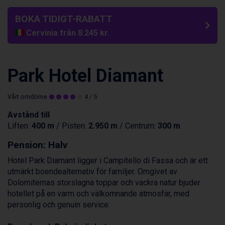
BOKA TIDIGT-RABATT
Cervinia från 8.245 kr.
Sölden från 12.995 kr.
Bad Hofgastein från 8.595 kr.
Passo Tonale från 5.895 kr.
Park Hotel Diamant
Saalbach från 9.445 kr.
Champoluc från 5.945 kr.
Vårt omdöme
4
/ 5
Sestriere från 6.945 kr.
Fieberbrunn från 9.645 kr.
Avstånd till
Ischgl från 11.295 kr.
Liften:
400 m
/ Pisten:
2.950 m
/ Centrum:
300 m
Wagrain från 7.095 kr.
Val Thorens från 8.395 kr.
Pension: Halv
St. Anton från 11.245 kr.
Hotel Park Diamant ligger i Campitello di Fassa och är ett
Zell am See från 6.295 kr.
utmärkt boendealternativ för familjer. Omgivet av
Canazei från 7.195 kr.
Dolomiternas storslagna toppar och vackra natur bjuder
Livigno från 5.595 kr.
hotellet på en varm och välkomnande atmosfär, med
Ponte di Legno från 7.395 kr.
personlig och genuin service.
Sauze dOulx från 6.145 kr.
Alleghe från 8.545 kr.