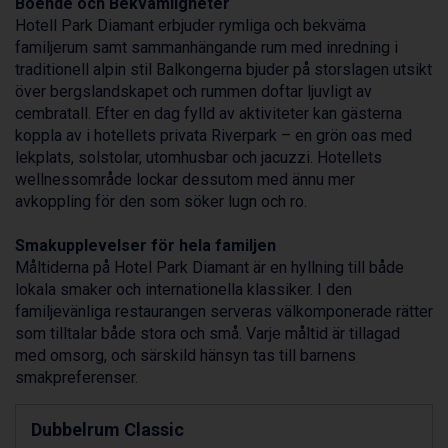
Boende och Bekvämligheter
Bad Gastein från 6.295 kr.
Hotell Park Diamant erbjuder rymliga och bekväma
Arabba från 11.045 kr.
familjerum samt sammanhängande rum med inredning i
La Thuile från 7.045 kr.
traditionell alpin stil Balkongerna bjuder på storslagen utsikt
Cervinia från 8.245 kr.
över bergslandskapet och rummen doftar ljuvligt av
Sölden från 12.995 kr.
cembratall. Efter en dag fylld av aktiviteter kan gästerna
Bad Hofgastein från 8.595 kr.
koppla av i hotellets privata Riverpark – en grön oas med
Passo Tonale från 5.895 kr.
lekplats, solstolar, utomhusbar och jacuzzi. Hotellets
Saalbach från 9.445 kr.
wellnessområde lockar dessutom med ännu mer
Champoluc från 5.945 kr.
avkoppling för den som söker lugn och ro.
Sestriere från 6.945 kr.
Fieberbrunn från 9.645 kr.
Smakupplevelser för hela familjen
Ischgl från 11.295 kr.
Måltiderna på Hotel Park Diamant är en hyllning till både
Wagrain från 7.095 kr.
lokala smaker och internationella klassiker. I den
Val Thorens från 8.395 kr.
familjevänliga restaurangen serveras välkomponerade rätter
St. Anton från 11.245 kr.
som tilltalar både stora och små. Varje måltid är tillagad
Zell am See från 6.295 kr.
med omsorg, och särskild hänsyn tas till barnens
Canazei från 7.195 kr.
smakpreferenser.
Livigno från 5.595 kr.
Ponte di Legno från 7.395 kr.
Dubbelrum Classic
Sauze dOulx från 6.145 kr.