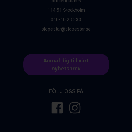
Artillerigatan 6
Zell am See från 6.295 kr.
114 51 Stockholm
Canazei från 7.195 kr.
Livigno från 5.595 kr.
010-10 20 333
Ponte di Legno från 7.395 kr.
slopestar@slopestar.se
Sauze dOulx från 6.145 kr.
Alleghe från 8.545 kr.
Bad Gastein från 6.295 kr.
Arabba från 11.045 kr.
La Thuile från 7.045 kr.
Anmäl dig till vårt
Cervinia från 8.245 kr.
nyhetsbrev
Sölden från 12.995 kr.
Bad Hofgastein från 8.595 kr.
Passo Tonale från 5.895 kr.
Saalbach från 9.445 kr.
FÖLJ OSS PÅ
Champoluc från 5.945 kr.
Sestriere från 6.945 kr.
Fieberbrunn från 9.645 kr.
Ischgl från 11.295 kr.
Wagrain från 7.095 kr.
Val Thorens från 8.395 kr.