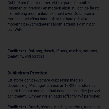
Alleghe från 8.545 kr.
Dubbelrum Classic är perfekt för par och familjer.
Bad Gastein från 6.295 kr.
Rummen är inredda i en modern alpin stil och de flesta
Arabba från 11.045 kr.
har balkong med fantastisk utsikt över Dolomiterna.
La Thuile från 7.045 kr.
Här finns bekväma bäddsoffor för barn och alla
Cervinia från 8.245 kr.
moderna bekvämligheter såsom satellit-TV, minibar
Sölden från 12.995 kr.
och WiFi.
Bad Hofgastein från 8.595 kr.
Passo Tonale från 5.895 kr.
Saalbach från 9.445 kr.
Champoluc från 5.945 kr.
Faciliteter:
Balkong, dusch, hårtork, minibar, safebox,
Sestriere från 6.945 kr.
toalett, tv, wifi (gratis)
Fieberbrunn från 9.645 kr.
Ischgl från 11.295 kr.
Wagrain från 7.095 kr.
Dubbelrum Prestige
Val Thorens från 8.395 kr.
Ett större och bekvämare dubbelrum med en
St. Anton från 11.245 kr.
dubbelsäng. Prestige-rummen är 18-22 m2 stora och
Zell am See från 6.295 kr.
har ett badrum med multifunktionell dusch eller jacuzzi
Canazei från 7.195 kr.
och toalett. Rummet har en bäddsoffa för två personer.
Livigno från 5.595 kr.
Ponte di Legno från 7.395 kr.
Faciliteter:
Dusch, hårtork, minibar, safebox, toalett, tv,
Sauze dOulx från 6.145 kr.