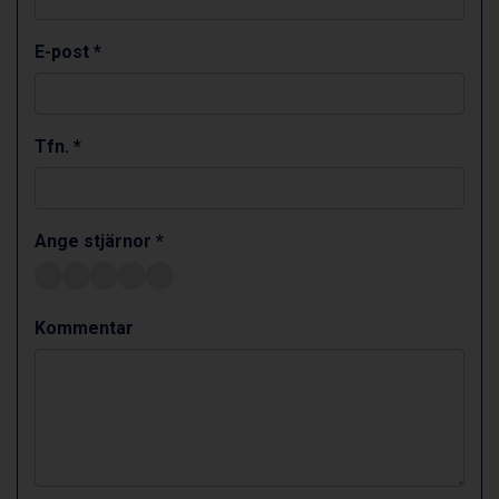
Canazei från 7.195 kr.
Livigno från 5.595 kr.
E-post *
Ponte di Legno från 7.395 kr.
Sauze dOulx från 6.145 kr.
Alleghe från 8.545 kr.
Bad Gastein från 6.295 kr.
Tfn. *
Arabba från 11.045 kr.
La Thuile från 7.045 kr.
Cervinia från 8.245 kr.
Sölden från 12.995 kr.
Ange stjärnor *
Bad Hofgastein från 8.595 kr.
Passo Tonale från 5.895 kr.
Saalbach från 9.445 kr.
Kommentar
Champoluc från 5.945 kr.
Sestriere från 6.945 kr.
Fieberbrunn från 9.645 kr.
Ischgl från 11.295 kr.
Wagrain från 7.095 kr.
Val Thorens från 8.395 kr.
St. Anton från 11.245 kr.