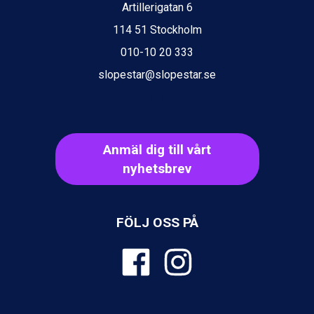
Ischgl från 11.295 kr.
Artillerigatan 6
Val Thorens från 8.395 kr.
114 51 Stockholm
St. Anton från 11.245 kr.
010-10 20 333
Zell am See från 6.295 kr.
Canazei från 7.195 kr.
slopestar@slopestar.se
Livigno från 5.595 kr.
Ponte di Legno från 7.395 kr.
Bad Gastein från 6.295 kr.
Sauze dOulx från 6.145 kr.
Alleghe från 8.545 kr.
Anmäl dig till vårt
Arabba från 11.045 kr.
nyhetsbrev
La Thuile från 7.045 kr.
Cervinia från 8.245 kr.
Bad Hofgastein från 8.595 kr.
FÖLJ OSS PÅ
Passo Tonale från 5.895 kr.
Saalbach från 9.445 kr.
Sölden från 12.995 kr.
Champoluc från 5.945 kr.
Sestriere från 6.945 kr.
Wagrain från 7.095 kr.