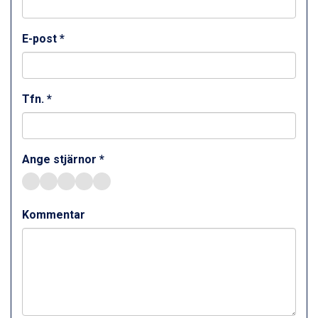
Val Thorens från 8.395 kr.
St. Anton från 11.245 kr.
Zell am See från 6.295 kr.
E-post *
Canazei från 7.195 kr.
Livigno från 5.595 kr.
Ponte di Legno från 7.395 kr.
Bad Gastein från 6.295 kr.
Tfn. *
Sauze dOulx från 6.145 kr.
Alleghe från 8.545 kr.
Arabba från 11.045 kr.
Ange stjärnor *
La Thuile från 7.045 kr.
Cervinia från 8.245 kr.
Bad Hofgastein från 8.595 kr.
Passo Tonale från 5.895 kr.
Kommentar
Saalbach från 9.445 kr.
Sölden från 12.995 kr.
Champoluc från 5.945 kr.
Sestriere från 6.945 kr.
Wagrain från 7.095 kr.
Fieberbrunn från 9.645 kr.
Ischgl från 11.295 kr.