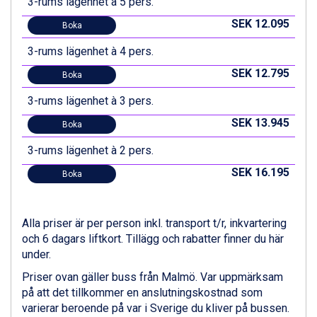
3-rums lägenhet à 5 pers.
Canazei från 7.195 kr.
SEK 12.095
Livigno från 5.595 kr.
Boka
Ponte di Legno från 7.395 kr.
3-rums lägenhet à 4 pers.
Bad Gastein från 6.295 kr.
Sauze dOulx från 6.145 kr.
SEK 12.795
Boka
Alleghe från 8.545 kr.
3-rums lägenhet à 3 pers.
Arabba från 11.045 kr.
La Thuile från 7.045 kr.
SEK 13.945
Boka
Cervinia från 8.245 kr.
3-rums lägenhet à 2 pers.
Bad Hofgastein från 8.595 kr.
Passo Tonale från 5.895 kr.
SEK 16.195
Boka
Saalbach från 9.445 kr.
Sölden från 12.995 kr.
Champoluc från 5.945 kr.
Alla priser är per person inkl. transport t/r, inkvartering
Sestriere från 6.945 kr.
och 6 dagars liftkort. Tillägg och rabatter finner du här
Wagrain från 7.095 kr.
under.
Fieberbrunn från 9.645 kr.
Ischgl från 11.295 kr.
Priser ovan gäller buss från Malmö. Var uppmärksam
Val Thorens från 8.395 kr.
på att det tillkommer en anslutningskostnad som
St. Anton från 11.245 kr.
varierar beroende på var i Sverige du kliver på bussen.