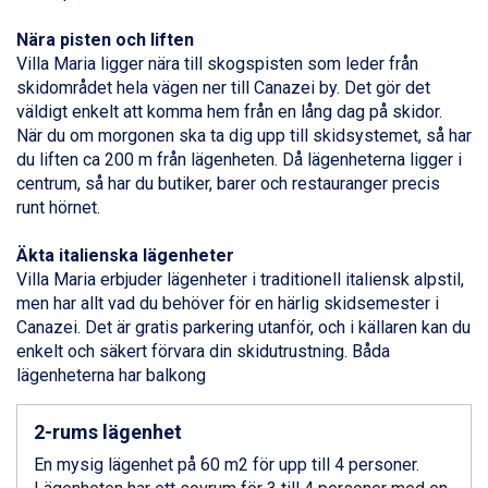
Bad Gastein från 6.295 kr.
Sauze dOulx från 6.145 kr.
Nära pisten och liften
Alleghe från 8.545 kr.
Villa Maria ligger nära till skogspisten som leder från
Arabba från 11.045 kr.
skidområdet hela vägen ner till Canazei by. Det gör det
La Thuile från 7.045 kr.
väldigt enkelt att komma hem från en lång dag på skidor.
Cervinia från 8.245 kr.
När du om morgonen ska ta dig upp till skidsystemet, så har
Bad Hofgastein från 8.595 kr.
du liften ca 200 m från lägenheten. Då lägenheterna ligger i
Passo Tonale från 5.895 kr.
centrum, så har du butiker, barer och restauranger precis
Saalbach från 9.445 kr.
runt hörnet.
Sölden från 12.995 kr.
Champoluc från 5.945 kr.
Äkta italienska lägenheter
Sestriere från 6.945 kr.
Villa Maria erbjuder lägenheter i traditionell italiensk alpstil,
Wagrain från 7.095 kr.
men har allt vad du behöver för en härlig skidsemester i
Fieberbrunn från 9.645 kr.
Canazei. Det är gratis parkering utanför, och i källaren kan du
Ischgl från 11.295 kr.
enkelt och säkert förvara din skidutrustning. Båda
Val Thorens från 8.395 kr.
lägenheterna har balkong
St. Anton från 11.245 kr.
Zell am See från 6.295 kr.
2-rums lägenhet
Canazei från 7.195 kr.
En mysig lägenhet på 60 m2 för upp till 4 personer.
Livigno från 5.595 kr.