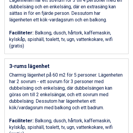
Lägenheten har ett sovrum för 3 till 4 personer med en
Ponte di Legno från 7.395 kr.
dubbelsäng och en enkelsäng, där en extrasäng kan
Bad Gastein från 6.295 kr.
sättas in för en fjärde person. Dessutom har
Sauze dOulx från 6.145 kr.
lägenheten ett kök-vardagsrum och en balkong.
Alleghe från 8.545 kr.
Arabba från 11.045 kr.
Faciliteter:
Balkong, dusch, hårtork, kaffemaskin,
La Thuile från 7.045 kr.
kylskåp, spishäll, toalett, tv, ugn, vattenkokare, wifi
Cervinia från 8.245 kr.
(gratis)
Bad Hofgastein från 8.595 kr.
Passo Tonale från 5.895 kr.
Saalbach från 9.445 kr.
3-rums lägenhet
Sölden från 12.995 kr.
Champoluc från 5.945 kr.
Charmig lägenhet på 60 m2 för 5 personer. Lägenheten
Sestriere från 6.945 kr.
har 2 sovrum - ett sovrum för 3 personer med
Wagrain från 7.095 kr.
dubbelsäng och enkelsäng, där dubbelsängen kan
Fieberbrunn från 9.645 kr.
göras om till 2 enkelsängar, och ett sovrum med
Ischgl från 11.295 kr.
dubbelsäng. Dessutom har lägenheten ett
Val Thorens från 8.395 kr.
kök/vardagsrum med balkong och ett badrum.
St. Anton från 11.245 kr.
Zell am See från 6.295 kr.
Faciliteter:
Balkong, dusch, hårtork, kaffemaskin,
Canazei från 7.195 kr.
kylskåp, spishäll, toalett, tv, ugn, vattenkokare, wifi
Livigno från 5.595 kr.