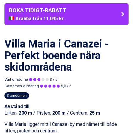
BOKA TIDIGT-RABATT
Arabba från 11.045 kr.
La Thuile från 7.045 kr.
Cervinia från 8.245 kr.
Bad Hofgastein från 8.595 kr.
Villa Maria i Canazei -
Passo Tonale från 5.895 kr.
Saalbach från 9.445 kr.
Perfekt boende nära
Sölden från 12.995 kr.
skidområdena
Champoluc från 5.945 kr.
Sestriere från 6.945 kr.
Wagrain från 7.095 kr.
Vårt omdöme
3
/ 5
Fieberbrunn från 9.645 kr.
Gästernes vurdering
5,0
/ 5
Ischgl från 11.295 kr.
3 omdömen
Val Thorens från 8.395 kr.
St. Anton från 11.245 kr.
Avstånd till
Zell am See från 6.295 kr.
Liften:
200 m
/ Pisten:
200 m
/ Centrum:
25 m
Canazei från 7.195 kr.
Livigno från 5.595 kr.
Villa Maria ligger mitt i
Canazei
by med närhet till både
Ponte di Legno från 7.395 kr.
liften, pisten och centrum.