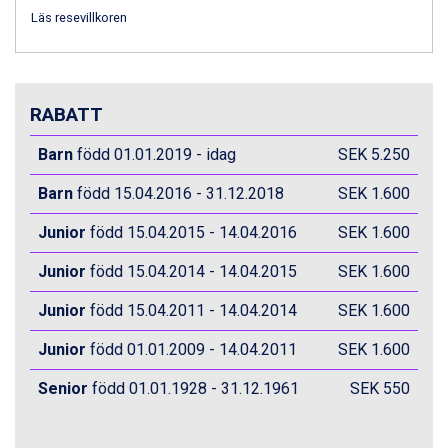
Zell am See från 6.295 kr.
Läs resevillkoren
Canazei från 7.195 kr.
Livigno från 5.595 kr.
Ponte di Legno från 7.395 kr.
Bad Gastein från 6.295 kr.
RABATT
Sauze dOulx från 6.145 kr.
Alleghe från 8.545 kr.
Barn
född 01.01.2019 - idag
SEK 5.250
Arabba från 11.045 kr.
La Thuile från 7.045 kr.
Barn
född 15.04.2016 - 31.12.2018
SEK 1.600
Cervinia från 8.245 kr.
Bad Hofgastein från 8.595 kr.
Junior
född 15.04.2015 - 14.04.2016
SEK 1.600
Passo Tonale från 5.895 kr.
Saalbach från 9.445 kr.
Junior
född 15.04.2014 - 14.04.2015
SEK 1.600
Sölden från 12.995 kr.
Junior
född 15.04.2011 - 14.04.2014
SEK 1.600
Champoluc från 5.945 kr.
Sestriere från 6.945 kr.
Junior
född 01.01.2009 - 14.04.2011
SEK 1.600
Wagrain från 7.095 kr.
Fieberbrunn från 9.645 kr.
Senior
född 01.01.1928 - 31.12.1961
SEK 550
Ischgl från 11.295 kr.
Val Thorens från 8.395 kr.
St. Anton från 11.245 kr.