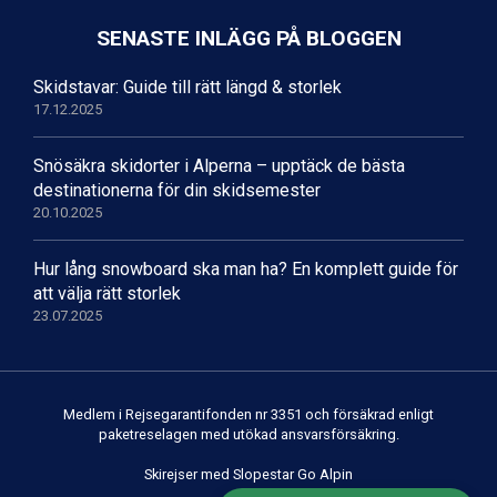
Val Thorens från 8.395 kr.
St. Anton från 11.245 kr.
SENASTE INLÄGG PÅ BLOGGEN
Zell am See från 6.295 kr.
Canazei från 7.195 kr.
Skidstavar: Guide till rätt längd & storlek
Livigno från 5.595 kr.
17.12.2025
Ponte di Legno från 7.395 kr.
Bad Gastein från 6.295 kr.
Snösäkra skidorter i Alperna – upptäck de bästa
Sauze dOulx från 6.145 kr.
destinationerna för din skidsemester
Alleghe från 8.545 kr.
20.10.2025
Arabba från 11.045 kr.
La Thuile från 7.045 kr.
Hur lång snowboard ska man ha? En komplett guide för
Cervinia från 8.245 kr.
att välja rätt storlek
Passo Tonale från 5.895 kr.
23.07.2025
Bad Hofgastein från 8.595 kr.
Saalbach från 9.445 kr.
Sölden från 12.995 kr.
Champoluc från 5.945 kr.
Medlem i Rejsegarantifonden nr 3351 och försäkrad enligt
Sestriere från 6.945 kr.
paketreselagen med utökad ansvarsförsäkring.
Wagrain från 7.095 kr.
Fieberbrunn från 9.645 kr.
Skirejser med Slopestar Go Alpin
Ischgl från 11.295 kr.