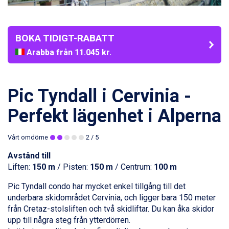
BOKA TIDIGT-RABATT
Arabba från 11.045 kr.
La Thuile från 7.045 kr.
Cervinia från 8.245 kr.
Passo Tonale från 5.895 kr.
Pic Tyndall i Cervinia -
Bad Hofgastein från 8.595 kr.
Saalbach från 9.445 kr.
Perfekt lägenhet i Alperna
Sölden från 12.995 kr.
Champoluc från 5.945 kr.
Vårt omdöme
2
/ 5
Sestriere från 6.945 kr.
Wagrain från 7.095 kr.
Avstånd till
Fieberbrunn från 9.645 kr.
Liften:
150 m
/ Pisten:
150 m
/ Centrum:
100 m
Ischgl från 11.295 kr.
Pic Tyndall condo har mycket enkel tillgång till det
Val Thorens från 8.395 kr.
underbara skidområdet
Cervinia
, och ligger bara 150 meter
St. Anton från 11.245 kr.
från Cretaz-stolsliften och två skidliftar. Du kan åka skidor
Zell am See från 6.295 kr.
upp till några steg från ytterdörren.
Canazei från 7.195 kr.