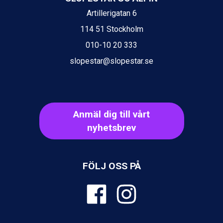
St. Anton från 11.245 kr.
Artillerigatan 6
Zell am See från 6.295 kr.
Canazei från 7.195 kr.
114 51 Stockholm
Livigno från 5.595 kr.
010-10 20 333
Ponte di Legno från 7.395 kr.
Bad Gastein från 6.295 kr.
slopestar@slopestar.se
Sauze dOulx från 6.145 kr.
Alleghe från 8.545 kr.
Arabba från 11.045 kr.
La Thuile från 7.045 kr.
Anmäl dig till vårt
Cervinia från 8.245 kr.
Passo Tonale från 5.895 kr.
nyhetsbrev
Bad Hofgastein från 8.595 kr.
Saalbach från 9.445 kr.
Sölden från 12.995 kr.
FÖLJ OSS PÅ
Champoluc från 5.945 kr.
Sestriere från 6.945 kr.
Wagrain från 7.095 kr.
Fieberbrunn från 9.645 kr.
Ischgl från 11.295 kr.