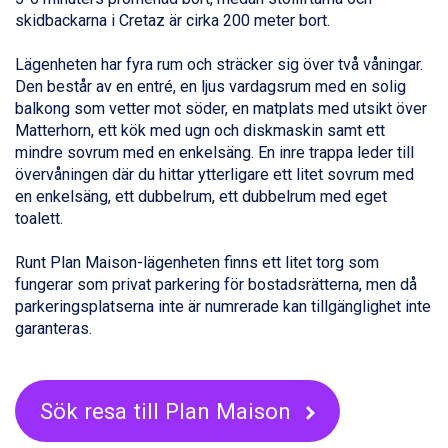
Livigno från 5.595 kr.
skidbackarna i Cretaz är cirka 200 meter bort.
Ponte di Legno från 7.395 kr.
Sauze dOulx från 6.145 kr.
Lägenheten har fyra rum och sträcker sig över två våningar.
Alleghe från 8.545 kr.
Den består av en entré, en ljus vardagsrum med en solig
Bad Gastein från 6.295 kr.
balkong som vetter mot söder, en matplats med utsikt över
Arabba från 11.045 kr.
Matterhorn, ett kök med ugn och diskmaskin samt ett
La Thuile från 7.045 kr.
mindre sovrum med en enkelsäng. En inre trappa leder till
Cervinia från 8.245 kr.
övervåningen där du hittar ytterligare ett litet sovrum med
Saalbach från 9.445 kr.
en enkelsäng, ett dubbelrum, ett dubbelrum med eget
Sölden från 12.995 kr.
toalett.
Passo Tonale från 5.895 kr.
Bad Hofgastein från 8.595 kr.
Runt Plan Maison-lägenheten finns ett litet torg som
Champoluc från 5.945 kr.
fungerar som privat parkering för bostadsrätterna, men då
Sestriere från 6.945 kr.
parkeringsplatserna inte är numrerade kan tillgänglighet inte
Wagrain från 7.095 kr.
garanteras.
Fieberbrunn från 9.645 kr.
Ischgl från 11.295 kr.
Val Thorens från 8.395 kr.
St. Anton från 11.245 kr.
Sök resa till Plan Maison
Zell am See från 6.295 kr.
Canazei från 7.195 kr.