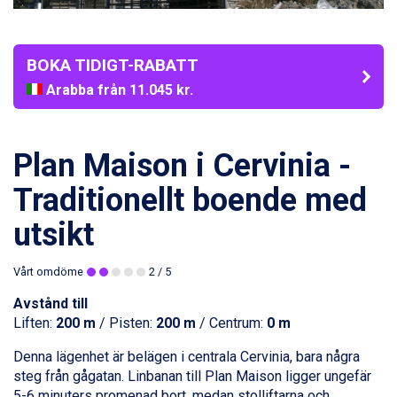
BOKA TIDIGT-RABATT
Arabba från 11.045 kr.
La Thuile från 7.045 kr.
Cervinia från 8.245 kr.
Saalbach från 9.445 kr.
Plan Maison i Cervinia -
Sölden från 12.995 kr.
Passo Tonale från 5.895 kr.
Traditionellt boende med
Bad Hofgastein från 8.595 kr.
utsikt
Champoluc från 5.945 kr.
Sestriere från 6.945 kr.
Wagrain från 7.095 kr.
Vårt omdöme
2
/ 5
Fieberbrunn från 9.645 kr.
Avstånd till
Ischgl från 11.295 kr.
Liften:
200 m
/ Pisten:
200 m
/ Centrum:
0 m
Val Thorens från 8.395 kr.
St. Anton från 11.245 kr.
Denna lägenhet är belägen i centrala
Cervinia
, bara några
Zell am See från 6.295 kr.
steg från gågatan. Linbanan till Plan Maison ligger ungefär
Canazei från 7.195 kr.
5-6 minuters promenad bort, medan stolliftarna och