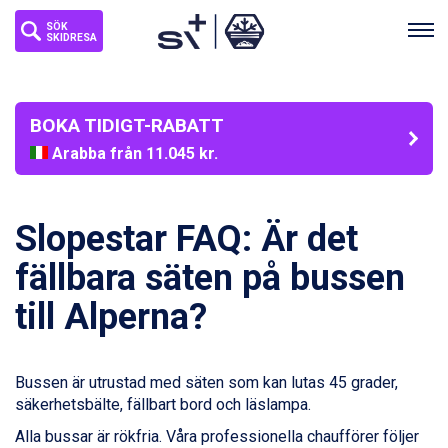
SÖK
SKIDRESA
BOKA TIDIGT-RABATT
Arabba från 11.045 kr.
La Thuile från 7.045 kr.
Cervinia från 8.245 kr.
Bad Hofgastein från 8.595 kr.
Slopestar FAQ: Är det
Passo Tonale från 5.895 kr.
Saalbach från 9.445 kr.
fällbara säten på bussen
Sölden från 12.995 kr.
till Alperna?
Champoluc från 5.945 kr.
Sestriere från 6.945 kr.
Wagrain från 7.095 kr.
Fieberbrunn från 9.645 kr.
Bussen är utrustad med säten som kan lutas 45 grader,
Ischgl från 11.295 kr.
säkerhetsbälte, fällbart bord och läslampa.
Val Thorens från 8.395 kr.
Alla bussar är rökfria. Våra professionella chaufförer följer
St. Anton från 11.245 kr.