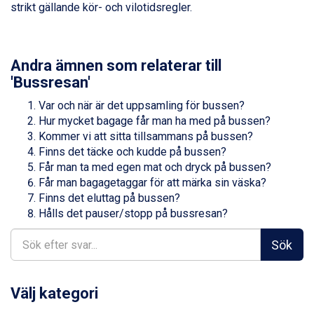
strikt gällande kör- och vilotidsregler.
Zell am See från 6.295 kr.
Canazei från 7.195 kr.
Livigno från 5.595 kr.
Ponte di Legno från 7.395 kr.
Andra ämnen som relaterar till
Bad Gastein från 6.295 kr.
'Bussresan'
Sauze dOulx från 6.145 kr.
Alleghe från 8.545 kr.
Var och när är det uppsamling för bussen?
Arabba från 11.045 kr.
Hur mycket bagage får man ha med på bussen?
La Thuile från 7.045 kr.
Kommer vi att sitta tillsammans på bussen?
Cervinia från 8.245 kr.
Finns det täcke och kudde på bussen?
Bad Hofgastein från 8.595 kr.
Får man ta med egen mat och dryck på bussen?
Passo Tonale från 5.895 kr.
Får man bagagetaggar för att märka sin väska?
Saalbach från 9.445 kr.
Finns det eluttag på bussen?
Sölden från 12.995 kr.
Hålls det pauser/stopp på bussresan?
Champoluc från 5.945 kr.
Sestriere från 6.945 kr.
Sök
Wagrain från 7.095 kr.
Fieberbrunn från 9.645 kr.
Ischgl från 11.295 kr.
Välj kategori
Val Thorens från 8.395 kr.