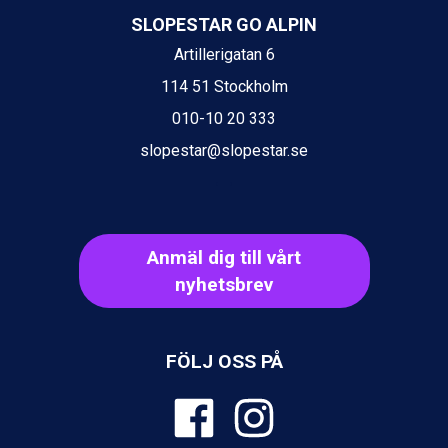
Ischgl från 11.295 kr.
SLOPESTAR GO ALPIN
Val Thorens från 8.395 kr.
Artillerigatan 6
St. Anton från 11.245 kr.
Zell am See från 6.295 kr.
114 51 Stockholm
Canazei från 7.195 kr.
010-10 20 333
Livigno från 5.595 kr.
Ponte di Legno från 7.395 kr.
slopestar@slopestar.se
Bad Gastein från 6.295 kr.
Sauze dOulx från 6.145 kr.
Alleghe från 8.545 kr.
Arabba från 11.045 kr.
Anmäl dig till vårt
La Thuile från 7.045 kr.
Cervinia från 8.245 kr.
nyhetsbrev
Bad Hofgastein från 8.595 kr.
Passo Tonale från 5.895 kr.
Saalbach från 9.445 kr.
FÖLJ OSS PÅ
Sölden från 12.995 kr.
Champoluc från 5.945 kr.
Sestriere från 6.945 kr.
Wagrain från 7.095 kr.