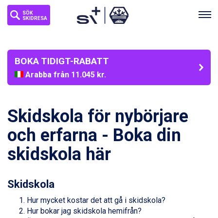
SÖK
SKIDRESA
BOKA TIDIGT-RABATT
Arabba från 11.045 kr.
La Thuile från 7.045 kr.
Cervinia från 8.245 kr.
Passo Tonale från 5.895 kr.
Skidskola för nybörjare
Bad Hofgastein från 8.595 kr.
Saalbach från 9.445 kr.
och erfarna - Boka din
Sölden från 12.995 kr.
skidskola här
Champoluc från 5.945 kr.
Sestriere från 6.945 kr.
Ischgl från 11.295 kr.
Wagrain från 7.095 kr.
Skidskola
Fieberbrunn från 9.645 kr.
Hur mycket kostar det att gå i skidskola?
Val Thorens från 8.395 kr.
Hur bokar jag skidskola hemifrån?
St. Anton från 11.245 kr.