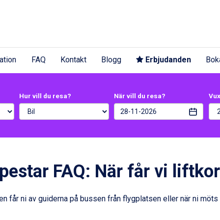
ation
FAQ
Kontakt
Blogg
Erbjudanden
Bok
Hur vill du resa?
När vill du resa?
Vu
pestar FAQ: När får vi liftkor
ten får ni av guiderna på bussen från flygplatsen eller när ni möts