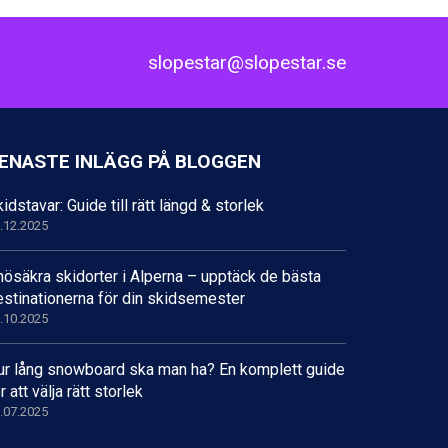
slopestar@slopestar.se
ENASTE INLÄGG PÅ BLOGGEN
idstavar: Guide till rätt längd & storlek
.12.2025
nösäkra skidorter i Alperna – upptäck de bästa
estinationerna för din skidsemester
.10.2025
ur lång snowboard ska man ha? En komplett guide
r att välja rätt storlek
.07.2025