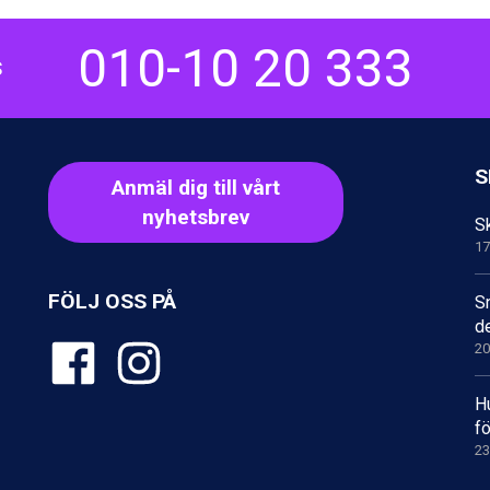
010-10 20 333
S
S
Anmäl dig till vårt
nyhetsbrev
Sk
17
FÖLJ OSS PÅ
S
d
20
H
fö
23