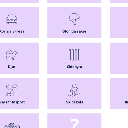
Kör själv-resa
Glömda saker
Djur
Skidhyra
Bara transport
Skidskola
I