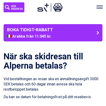
SÖK
SKIDRESA
BOKA TIDIGT-RABATT
Arabba från 11.045 kr.
La Thuile från 7.045 kr.
Cervinia från 8.245 kr.
Sölden från 12.995 kr.
När ska skidresan till
Bad Hofgastein från 8.595 kr.
Passo Tonale från 5.895 kr.
Alperna betalas?
Saalbach från 9.445 kr.
Champoluc från 5.945 kr.
Sestriere från 6.945 kr.
Vid beställningen av resan ska en anmällningsavgift 3000
Ischgl från 11.295 kr.
SEK betalas och 60 dagar innan avresa ska hela
Wagrain från 7.095 kr.
restbeloppet betalas.
Fieberbrunn från 9.645 kr.
Du kan se datum för betalningsfrist på ditt resebevis.
Val Thorens från 8.395 kr.
St. Anton från 11.245 kr.