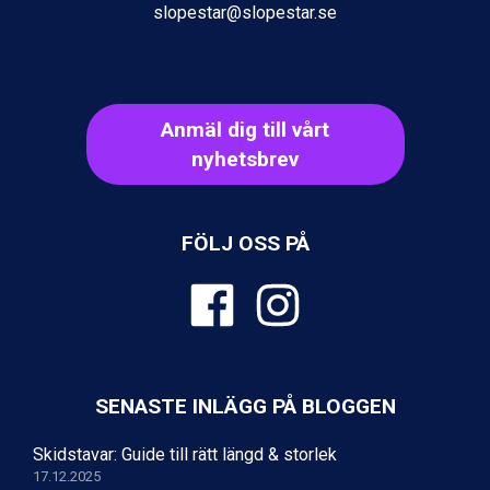
slopestar@slopestar.se
Fieberbrunn från 9.645 kr.
Val Thorens från 8.395 kr.
St. Anton från 11.245 kr.
Zell am See från 6.295 kr.
Canazei från 7.195 kr.
Anmäl dig till vårt
Livigno från 5.595 kr.
nyhetsbrev
Ponte di Legno från 7.395 kr.
Alleghe från 8.545 kr.
Bad Gastein från 6.295 kr.
Sauze dOulx från 6.145 kr.
FÖLJ OSS PÅ
Arabba från 11.045 kr.
La Thuile från 7.045 kr.
Cervinia från 8.245 kr.
Sölden från 12.995 kr.
Bad Hofgastein från 8.595 kr.
Passo Tonale från 5.895 kr.
Saalbach från 9.445 kr.
SENASTE INLÄGG PÅ BLOGGEN
Champoluc från 5.945 kr.
Sestriere från 6.945 kr.
Skidstavar: Guide till rätt längd & storlek
Ischgl från 11.295 kr.
17.12.2025