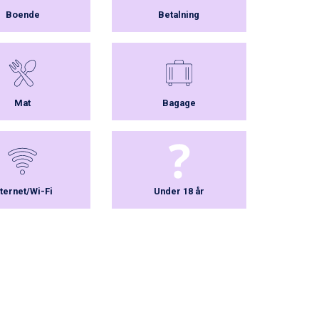
Boende
Betalning
Mat
Bagage
nternet/Wi-Fi
Under 18 år