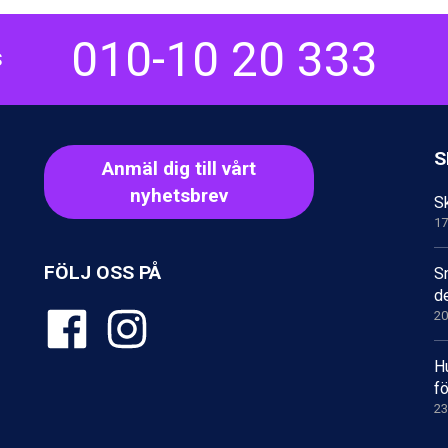
010-10 20 333
S
S
Anmäl dig till vårt
nyhetsbrev
Sk
17
FÖLJ OSS PÅ
S
d
20
H
fö
23