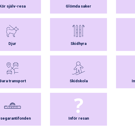
Kör själv-resa
Glömda saker
Djur
Skidhyra
Bara transport
Skidskola
I
jsegarantifonden
Inför resan