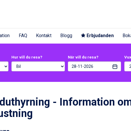
ation
FAQ
Kontakt
Blogg
Erbjudanden
Bok
Hur vill du resa?
När vill du resa?
Vu
duthyrning - Information om
ustning