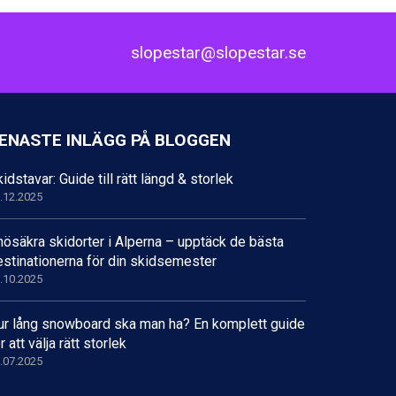
slopestar@slopestar.se
ENASTE INLÄGG PÅ BLOGGEN
idstavar: Guide till rätt längd & storlek
.12.2025
nösäkra skidorter i Alperna – upptäck de bästa
estinationerna för din skidsemester
.10.2025
ur lång snowboard ska man ha? En komplett guide
r att välja rätt storlek
.07.2025