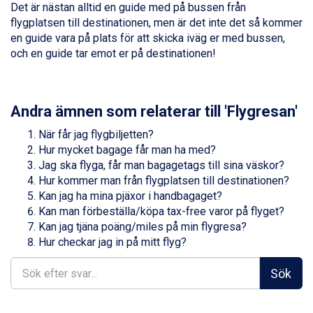
Det är nästan alltid en guide med på bussen från
Zell am See från 6.295 kr.
flygplatsen till destinationen, men är det inte det så kommer
Canazei från 7.195 kr.
en guide vara på plats för att skicka iväg er med bussen,
Livigno från 5.595 kr.
och en guide tar emot er på destinationen!
Ponte di Legno från 7.395 kr.
Bad Gastein från 6.295 kr.
Sauze dOulx från 6.145 kr.
Alleghe från 8.545 kr.
Andra ämnen som relaterar till 'Flygresan'
Arabba från 11.045 kr.
La Thuile från 7.045 kr.
När får jag flygbiljetten?
Cervinia från 8.245 kr.
Hur mycket bagage får man ha med?
Bad Hofgastein från 8.595 kr.
Jag ska flyga, får man bagagetags till sina väskor?
Passo Tonale från 5.895 kr.
Hur kommer man från flygplatsen till destinationen?
Saalbach från 9.445 kr.
Kan jag ha mina pjäxor i handbagaget?
Sölden från 12.995 kr.
Kan man förbeställa/köpa tax-free varor på flyget?
Champoluc från 5.945 kr.
Kan jag tjäna poäng/miles på min flygresa?
Sestriere från 6.945 kr.
Hur checkar jag in på mitt flyg?
Wagrain från 7.095 kr.
Fieberbrunn från 9.645 kr.
Sök
Ischgl från 11.295 kr.
Val Thorens från 8.395 kr.