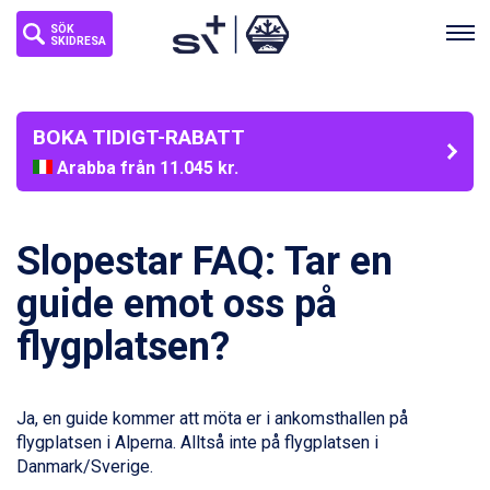
SÖK
SKIDRESA
BOKA TIDIGT-RABATT
Arabba från 11.045 kr.
La Thuile från 7.045 kr.
Cervinia från 8.245 kr.
Bad Hofgastein från 8.595 kr.
Slopestar FAQ: Tar en
Passo Tonale från 5.895 kr.
Saalbach från 9.445 kr.
guide emot oss på
Sölden från 12.995 kr.
flygplatsen?
Champoluc från 5.945 kr.
Sestriere från 6.945 kr.
Wagrain från 7.095 kr.
Fieberbrunn från 9.645 kr.
Ja, en guide kommer att möta er i ankomsthallen på
Ischgl från 11.295 kr.
flygplatsen i Alperna. Alltså inte på flygplatsen i
Val Thorens från 8.395 kr.
Danmark/Sverige.
St. Anton från 11.245 kr.