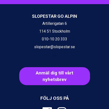
Ischgl från 11.295 kr.
Val Thorens från 8.395 kr.
St. Anton från 11.245 kr.
SLOPESTAR GO ALPIN
Zell am See från 6.295 kr.
Artillerigatan 6
Canazei från 7.195 kr.
Livigno från 5.595 kr.
114 51 Stockholm
Ponte di Legno från 7.395 kr.
010-10 20 333
Bad Gastein från 6.295 kr.
slopestar@slopestar.se
Sauze dOulx från 6.145 kr.
Alleghe från 8.545 kr.
Arabba från 11.045 kr.
La Thuile från 7.045 kr.
Cervinia från 8.245 kr.
Anmäl dig till vårt
Bad Hofgastein från 8.595 kr.
nyhetsbrev
Passo Tonale från 5.895 kr.
Saalbach från 9.445 kr.
Sölden från 12.995 kr.
Champoluc från 5.945 kr.
FÖLJ OSS PÅ
Sestriere från 6.945 kr.
Wagrain från 7.095 kr.