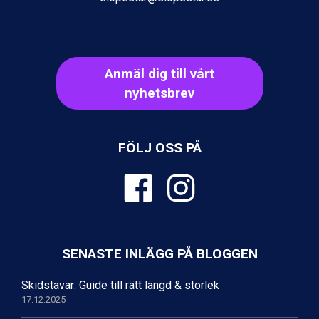
Ischgl från 11.295 kr.
Val Thorens från 8.395 kr.
St. Anton från 11.245 kr.
Zell am See från 6.295 kr.
Anmäl dig till vårt
Canazei från 7.195 kr.
Livigno från 5.595 kr.
nyhetsbrev
Ponte di Legno från 7.395 kr.
Sauze dOulx från 6.145 kr.
Alleghe från 8.545 kr.
FÖLJ OSS PÅ
Bad Gastein från 6.295 kr.
Arabba från 11.045 kr.
La Thuile från 7.045 kr.
Cervinia från 8.245 kr.
Saalbach från 9.445 kr.
Sölden från 12.995 kr.
Passo Tonale från 5.895 kr.
SENASTE INLÄGG PÅ BLOGGEN
Bad Hofgastein från 8.595 kr.
Champoluc från 5.945 kr.
Skidstavar: Guide till rätt längd & storlek
Sestriere från 6.945 kr.
17.12.2025
Wagrain från 7.095 kr.