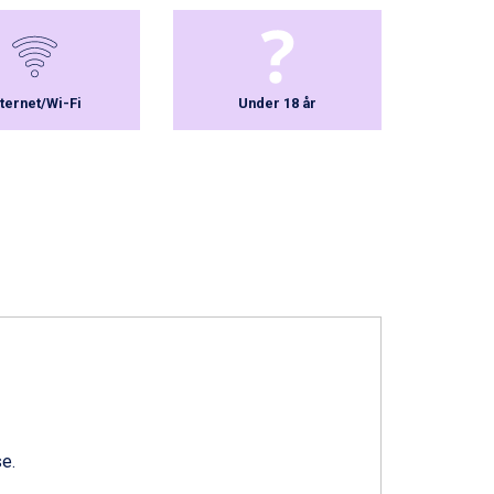
nternet/Wi-Fi
Under 18 år
se
.