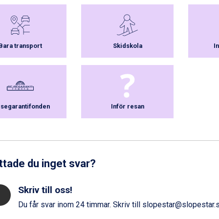
Bara transport
Skidskola
I
jsegarantifonden
Inför resan
ttade du inget svar?
Skriv till oss!
Du får svar inom 24 timmar. Skriv till
slopestar@slopestar.