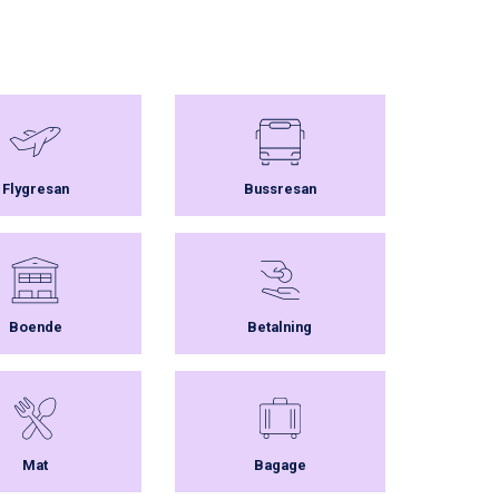
Flygresan
Bussresan
Boende
Betalning
Mat
Bagage