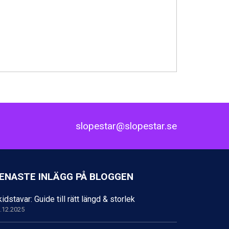
slopestar@slopestar.se
ENASTE INLÄGG PÅ BLOGGEN
idstavar: Guide till rätt längd & storlek
.12.2025