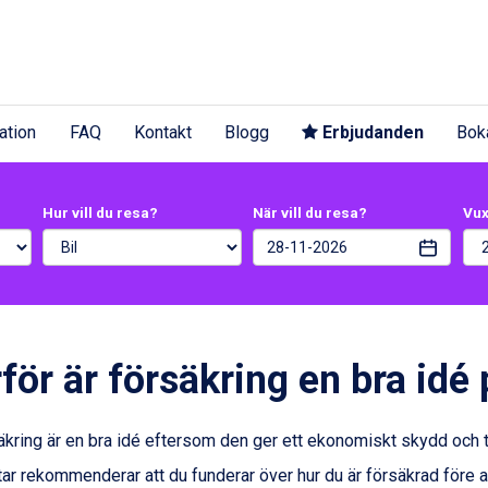
ation
FAQ
Kontakt
Blogg
Erbjudanden
Bok
Hur vill du resa?
När vill du resa?
Vu
för är försäkring en bra idé
äkring är en bra idé eftersom den ger ett ekonomiskt skydd och t
ar rekommenderar att du funderar över hur du är försäkrad före 