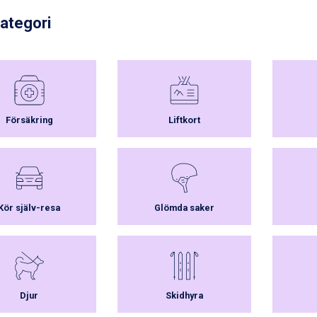
kategori
Försäkring
Liftkort
Kör själv-resa
Glömda saker
Djur
Skidhyra