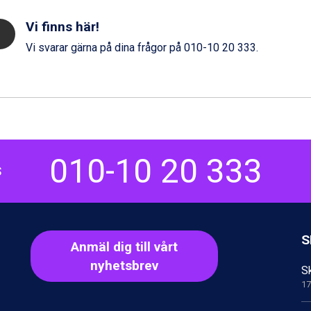
Vi finns här!
Vi svarar gärna på dina frågor på
010-10 20 333
.
010-10 20 333
S
S
Anmäl dig till vårt
nyhetsbrev
Sk
17