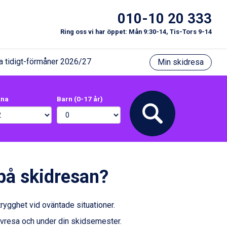
010-10 20 333
Ring oss vi har öppet: Mån 9:30-14, Tis-Tors 9-14
a tidigt-förmåner 2026/27
Min skidresa
xna
Barn (0-17 år)
 på skidresan?
rygghet vid oväntade situationer.
avresa och under din skidsemester.