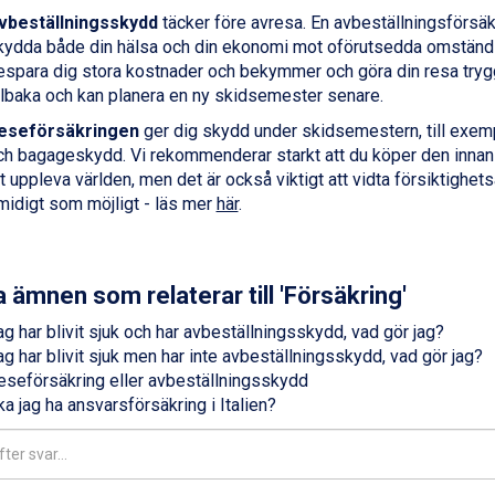
vbeställningsskydd
täcker före avresa. En avbeställningsförsäk
kydda både din hälsa och din ekonomi mot oförutsedda omständigh
espara dig stora kostnader och bekymmer och göra din resa trygga
illbaka och kan planera en ny skidsemester senare.
eseförsäkringen
ger dig skydd under skidsemestern, till exem
ch bagageskydd. Vi rekommenderar starkt att du köper den innan d
t uppleva världen, men det är också viktigt att vidta försiktighets
midigt som möjligt - läs mer
här
.
 ämnen som relaterar till 'Försäkring'
ag har blivit sjuk och har avbeställningsskydd, vad gör jag?
ag har blivit sjuk men har inte avbeställningsskydd, vad gör jag?
eseförsäkring eller avbeställningsskydd
a jag ha ansvarsförsäkring i Italien?