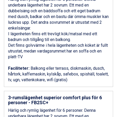
Bad Gastein från 6.295 kr.
underbara lägenhet har 2 sovrum. Ett med en
Sauze dOulx från 6.145 kr.
dubbelsäng och en bäddsoffa och ett eget badrum
Alleghe från 8.545 kr.
med dusch, badkar och en bastu där ömma muskler kan
Arabba från 11.045 kr.
luckras upp. Det andra sovrummet är utrustat med 2
La Thuile från 7.045 kr.
enkelsängar.
Cervinia från 8.245 kr.
I lägenheten finns ett trevligt kök/matsal med ett
Passo Tonale från 5.895 kr.
badrum och tillgång till en balkong.
Bad Hofgastein från 8.595 kr.
Det finns golvvärme i hela lägenheten och köket är fullt
Saalbach från 9.445 kr.
utrustat, medan vardagsrummet har en soffa och en
Sölden från 12.995 kr.
platt-TV
Champoluc från 5.945 kr.
Sestriere från 6.945 kr.
Faciliteter:
Balkong eller terrass, diskmaskin, dusch,
Wagrain från 7.095 kr.
hårtork, kaffemaskin, kylskåp, safebox, spishäll, toalett,
Fieberbrunn från 9.645 kr.
tv, ugn, vattenkokare, wifi (gratis)
Ischgl från 11.295 kr.
Val Thorens från 8.395 kr.
St. Anton från 11.245 kr.
3-rumslägenhet superior comfort plus för 6
Zell am See från 6.295 kr.
personer - FB2SC+
Canazei från 7.195 kr.
Livigno från 5.595 kr.
Härlig och rymlig lägenhet för 6 personer. Denna
Ponte di Legno från 7.395 kr.
underbara lägenhet har 2 sovrum. Ett med en