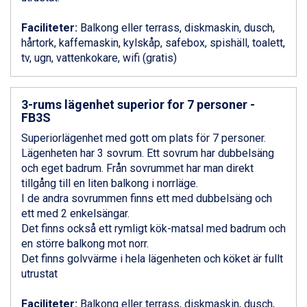
Livigno från 5.595 kr.
Ponte di Legno från 7.395 kr.
Faciliteter:
Balkong eller terrass, diskmaskin, dusch,
Bad Gastein från 6.295 kr.
hårtork, kaffemaskin, kylskåp, safebox, spishäll, toalett,
Sauze dOulx från 6.145 kr.
tv, ugn, vattenkokare, wifi (gratis)
Alleghe från 8.545 kr.
Arabba från 11.045 kr.
La Thuile från 7.045 kr.
3-rums lägenhet superior for 7 personer -
Cervinia från 8.245 kr.
FB3S
Passo Tonale från 5.895 kr.
Superiorlägenhet med gott om plats för 7 personer.
Bad Hofgastein från 8.595 kr.
Lägenheten har 3 sovrum. Ett sovrum har dubbelsäng
Saalbach från 9.445 kr.
och eget badrum. Från sovrummet har man direkt
Sölden från 12.995 kr.
tillgång till en liten balkong i norrläge.
Champoluc från 5.945 kr.
I de andra sovrummen finns ett med dubbelsäng och
Sestriere från 6.945 kr.
ett med 2 enkelsängar.
Wagrain från 7.095 kr.
Det finns också ett rymligt kök-matsal med badrum och
Fieberbrunn från 9.645 kr.
en större balkong mot norr.
Ischgl från 11.295 kr.
Det finns golvvärme i hela lägenheten och köket är fullt
Val Thorens från 8.395 kr.
utrustat
St. Anton från 11.245 kr.
Zell am See från 6.295 kr.
Faciliteter:
Balkong eller terrass, diskmaskin, dusch,