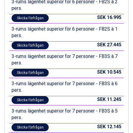
Ischgl från 11.295 kr.
3-rums lägenhet superior för 6 personer - FB2S à 2
Val Thorens från 8.395 kr.
pers.
St. Anton från 11.245 kr.
SEK 16.995
Skicka förfrågan
Zell am See från 6.295 kr.
Canazei från 7.195 kr.
3-rums lägenhet superior för 6 personer - FB2S à 1
Livigno från 5.595 kr.
pers.
Ponte di Legno från 7.395 kr.
SEK 27.445
Bad Gastein från 6.295 kr.
Skicka förfrågan
Sauze dOulx från 6.145 kr.
3-rums lägenhet superior for 7 personer - FB3S à 7
Alleghe från 8.545 kr.
pers.
Arabba från 11.045 kr.
SEK 10.545
La Thuile från 7.045 kr.
Skicka förfrågan
Cervinia från 8.245 kr.
3-rums lägenhet superior for 7 personer - FB3S à 6
Passo Tonale från 5.895 kr.
pers.
Bad Hofgastein från 8.595 kr.
Saalbach från 9.445 kr.
SEK 11.245
Skicka förfrågan
Sölden från 12.995 kr.
3-rums lägenhet superior for 7 personer - FB3S à 5
Champoluc från 5.945 kr.
pers.
Sestriere från 6.945 kr.
Wagrain från 7.095 kr.
SEK 12.145
Skicka förfrågan
Fieberbrunn från 9.645 kr.