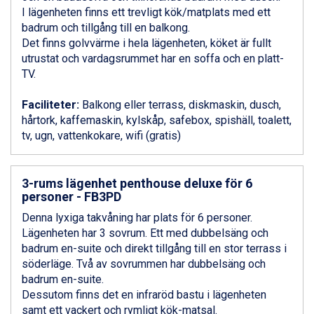
Ponte di Legno från 7.395 kr.
I lägenheten finns ett trevligt kök/matplats med ett
Bad Gastein från 6.295 kr.
badrum och tillgång till en balkong.
Sauze dOulx från 6.145 kr.
Det finns golvvärme i hela lägenheten, köket är fullt
Alleghe från 8.545 kr.
utrustat och vardagsrummet har en soffa och en platt-
Arabba från 11.045 kr.
TV.
La Thuile från 7.045 kr.
Cervinia från 8.245 kr.
Faciliteter:
Balkong eller terrass, diskmaskin, dusch,
Passo Tonale från 5.895 kr.
hårtork, kaffemaskin, kylskåp, safebox, spishäll, toalett,
Bad Hofgastein från 8.595 kr.
tv, ugn, vattenkokare, wifi (gratis)
Saalbach från 9.445 kr.
Sölden från 12.995 kr.
Champoluc från 5.945 kr.
3-rums lägenhet penthouse deluxe för 6
Sestriere från 6.945 kr.
personer - FB3PD
Wagrain från 7.095 kr.
Denna lyxiga takvåning har plats för 6 personer.
Fieberbrunn från 9.645 kr.
Lägenheten har 3 sovrum. Ett med dubbelsäng och
Ischgl från 11.295 kr.
badrum en-suite och direkt tillgång till en stor terrass i
Val Thorens från 8.395 kr.
söderläge. Två av sovrummen har dubbelsäng och
St. Anton från 11.245 kr.
badrum en-suite.
Zell am See från 6.295 kr.
Dessutom finns det en infraröd bastu i lägenheten
Canazei från 7.195 kr.
samt ett vackert och rymligt kök-matsal.
Livigno från 5.595 kr.