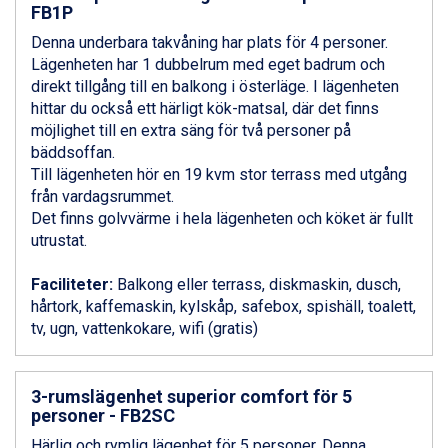
Sauze dOulx från 6.145 kr.
FB1P
Alleghe från 8.545 kr.
Denna underbara takvåning har plats för 4 personer.
Arabba från 11.045 kr.
Lägenheten har 1 dubbelrum med eget badrum och
La Thuile från 7.045 kr.
direkt tillgång till en balkong i österläge. I lägenheten
Cervinia från 8.245 kr.
hittar du också ett härligt kök-matsal, där det finns
Passo Tonale från 5.895 kr.
möjlighet till en extra säng för två personer på
Bad Hofgastein från 8.595 kr.
bäddsoffan.
Saalbach från 9.445 kr.
Till lägenheten hör en 19 kvm stor terrass med utgång
Sölden från 12.995 kr.
från vardagsrummet.
Champoluc från 5.945 kr.
Det finns golvvärme i hela lägenheten och köket är fullt
Sestriere från 6.945 kr.
utrustat.
Wagrain från 7.095 kr.
Fieberbrunn från 9.645 kr.
Faciliteter:
Balkong eller terrass, diskmaskin, dusch,
Ischgl från 11.295 kr.
hårtork, kaffemaskin, kylskåp, safebox, spishäll, toalett,
Val Thorens från 8.395 kr.
tv, ugn, vattenkokare, wifi (gratis)
St. Anton från 11.245 kr.
Zell am See från 6.295 kr.
Canazei från 7.195 kr.
3-rumslägenhet superior comfort för 5
Livigno från 5.595 kr.
personer - FB2SC
Ponte di Legno från 7.395 kr.
Härlig och rymlig lägenhet för 5 personer. Denna