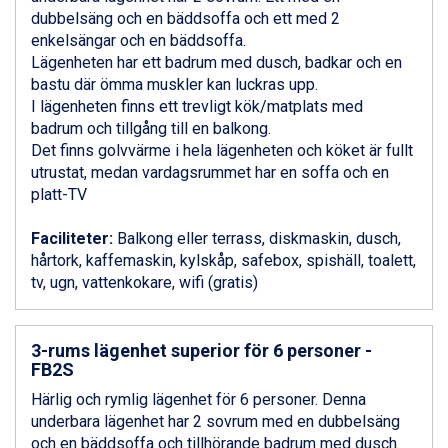
Bad Gastein från 6.295 kr.
dubbelsäng och en bäddsoffa och ett med 2
Sauze dOulx från 6.145 kr.
enkelsängar och en bäddsoffa.
Alleghe från 8.545 kr.
Lägenheten har ett badrum med dusch, badkar och en
Arabba från 11.045 kr.
bastu där ömma muskler kan luckras upp.
La Thuile från 7.045 kr.
I lägenheten finns ett trevligt kök/matplats med
Cervinia från 8.245 kr.
badrum och tillgång till en balkong.
Passo Tonale från 5.895 kr.
Det finns golvvärme i hela lägenheten och köket är fullt
Bad Hofgastein från 8.595 kr.
utrustat, medan vardagsrummet har en soffa och en
Saalbach från 9.445 kr.
platt-TV
Sölden från 12.995 kr.
Champoluc från 5.945 kr.
Faciliteter:
Balkong eller terrass, diskmaskin, dusch,
Sestriere från 6.945 kr.
hårtork, kaffemaskin, kylskåp, safebox, spishäll, toalett,
Wagrain från 7.095 kr.
tv, ugn, vattenkokare, wifi (gratis)
Fieberbrunn från 9.645 kr.
Ischgl från 11.295 kr.
Val Thorens från 8.395 kr.
3-rums lägenhet superior för 6 personer -
St. Anton från 11.245 kr.
FB2S
Zell am See från 6.295 kr.
Härlig och rymlig lägenhet för 6 personer. Denna
Canazei från 7.195 kr.
underbara lägenhet har 2 sovrum med en dubbelsäng
Livigno från 5.595 kr.
och en bäddsoffa och tillhörande badrum med dusch.