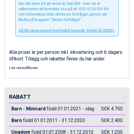
kan det bero på att resan är slutsåld - men du är
välkommen att kontakta oss på tel. 010-10 20 333 för
mer information eller skicka en förfrågan genom att
klicka på knappen ”Skicka förfrågan”.
Gå till nästa period med ledigt boende: Vecka 52 (2026)
Alla priser är per person inkl. inkvartering och 6 dagars
liftkort. Tillägg och rabatter finner du här under.
Läs resevillkoren
RABATT
Barn - Minicard
född 01.01.2021 - idag
SEK 4.750
Barn
född 01.01.2011 - 31.12.2020
SEK 2.400
Ungdom
född 01.01.2008 - 31.12.2010
SEK 1.200