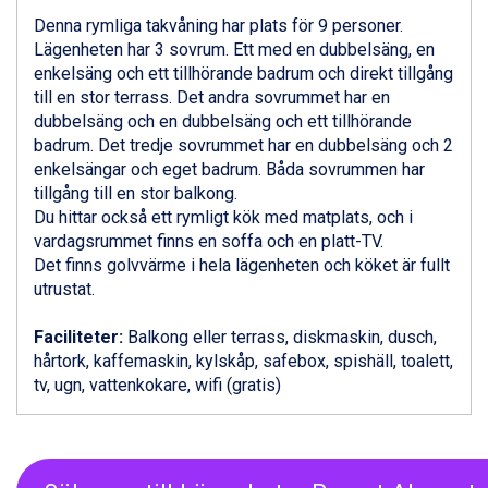
Canazei från 7.195 kr.
Denna rymliga takvåning har plats för 9 personer.
Livigno från 5.595 kr.
Lägenheten har 3 sovrum. Ett med en dubbelsäng, en
Ponte di Legno från 7.395 kr.
enkelsäng och ett tillhörande badrum och direkt tillgång
Bad Gastein från 6.295 kr.
till en stor terrass. Det andra sovrummet har en
Sauze dOulx från 6.145 kr.
dubbelsäng och en dubbelsäng och ett tillhörande
Alleghe från 8.545 kr.
badrum. Det tredje sovrummet har en dubbelsäng och 2
Arabba från 11.045 kr.
enkelsängar och eget badrum. Båda sovrummen har
La Thuile från 7.045 kr.
tillgång till en stor balkong.
Cervinia från 8.245 kr.
Du hittar också ett rymligt kök med matplats, och i
Passo Tonale från 5.895 kr.
vardagsrummet finns en soffa och en platt-TV.
Bad Hofgastein från 8.595 kr.
Det finns golvvärme i hela lägenheten och köket är fullt
Saalbach från 9.445 kr.
utrustat.
Sölden från 12.995 kr.
Champoluc från 5.945 kr.
Faciliteter:
Balkong eller terrass, diskmaskin, dusch,
Sestriere från 6.945 kr.
hårtork, kaffemaskin, kylskåp, safebox, spishäll, toalett,
Wagrain från 7.095 kr.
tv, ugn, vattenkokare, wifi (gratis)
Fieberbrunn från 9.645 kr.
Ischgl från 11.295 kr.
Val Thorens från 8.395 kr.
St. Anton från 11.245 kr.