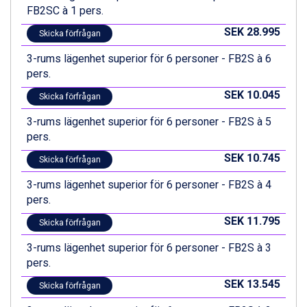
Val Thorens från 8.395 kr.
FB2SC à 1 pers.
St. Anton från 11.245 kr.
SEK 28.995
Skicka förfrågan
Zell am See från 6.295 kr.
Canazei från 7.195 kr.
3-rums lägenhet superior för 6 personer - FB2S à 6
Livigno från 5.595 kr.
pers.
Ponte di Legno från 7.395 kr.
SEK 10.045
Bad Gastein från 6.295 kr.
Skicka förfrågan
Sauze dOulx från 6.145 kr.
3-rums lägenhet superior för 6 personer - FB2S à 5
Alleghe från 8.545 kr.
pers.
Arabba från 11.045 kr.
La Thuile från 7.045 kr.
SEK 10.745
Skicka förfrågan
Cervinia från 8.245 kr.
3-rums lägenhet superior för 6 personer - FB2S à 4
Passo Tonale från 5.895 kr.
pers.
Bad Hofgastein från 8.595 kr.
Saalbach från 9.445 kr.
SEK 11.795
Skicka förfrågan
Sölden från 12.995 kr.
3-rums lägenhet superior för 6 personer - FB2S à 3
Champoluc från 5.945 kr.
pers.
Sestriere från 6.945 kr.
Wagrain från 7.095 kr.
SEK 13.545
Skicka förfrågan
Fieberbrunn från 9.645 kr.