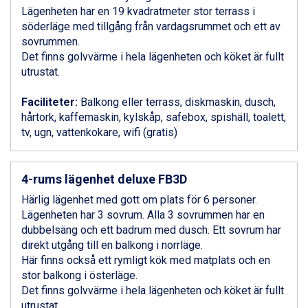
Lägenheten har en 19 kvadratmeter stor terrass i
Ponte di Legno från 7.395 kr.
söderläge med tillgång från vardagsrummet och ett av
Bad Gastein från 6.295 kr.
sovrummen.
Sauze dOulx från 6.145 kr.
Det finns golvvärme i hela lägenheten och köket är fullt
Alleghe från 8.545 kr.
utrustat.
Arabba från 11.045 kr.
La Thuile från 7.045 kr.
Faciliteter:
Balkong eller terrass, diskmaskin, dusch,
Cervinia från 8.245 kr.
hårtork, kaffemaskin, kylskåp, safebox, spishäll, toalett,
Passo Tonale från 5.895 kr.
tv, ugn, vattenkokare, wifi (gratis)
Bad Hofgastein från 8.595 kr.
Saalbach från 9.445 kr.
Sölden från 12.995 kr.
4-rums lägenhet deluxe FB3D
Champoluc från 5.945 kr.
Sestriere från 6.945 kr.
Härlig lägenhet med gott om plats för 6 personer.
Wagrain från 7.095 kr.
Lägenheten har 3 sovrum. Alla 3 sovrummen har en
Fieberbrunn från 9.645 kr.
dubbelsäng och ett badrum med dusch. Ett sovrum har
Ischgl från 11.295 kr.
direkt utgång till en balkong i norrläge.
Val Thorens från 8.395 kr.
Här finns också ett rymligt kök med matplats och en
St. Anton från 11.245 kr.
stor balkong i österläge.
Zell am See från 6.295 kr.
Det finns golvvärme i hela lägenheten och köket är fullt
Canazei från 7.195 kr.
utrustat.