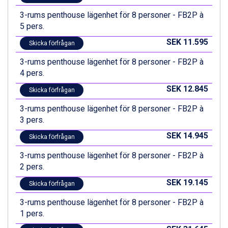
Fieberbrunn från 9.645 kr.
3-rums penthouse lägenhet för 8 personer - FB2P à
Ischgl från 11.295 kr.
5 pers.
Val Thorens från 8.395 kr.
St. Anton från 11.245 kr.
SEK 11.595
Skicka förfrågan
Zell am See från 6.295 kr.
Canazei från 7.195 kr.
3-rums penthouse lägenhet för 8 personer - FB2P à
Livigno från 5.595 kr.
4 pers.
Ponte di Legno från 7.395 kr.
SEK 12.845
Skicka förfrågan
Bad Gastein från 6.295 kr.
Sauze dOulx från 6.145 kr.
3-rums penthouse lägenhet för 8 personer - FB2P à
Alleghe från 8.545 kr.
3 pers.
Arabba från 11.045 kr.
SEK 14.945
Skicka förfrågan
3-rums penthouse lägenhet för 8 personer - FB2P à
2 pers.
SEK 19.145
Skicka förfrågan
3-rums penthouse lägenhet för 8 personer - FB2P à
1 pers.