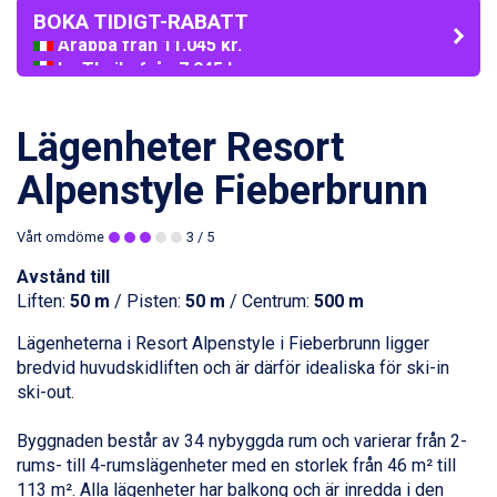
BOKA TIDIGT-RABATT
La Thuile från 7.045 kr.
Cervinia från 8.245 kr.
Passo Tonale från 5.895 kr.
Bad Hofgastein från 8.595 kr.
Lägenheter Resort
Saalbach från 9.445 kr.
Sölden från 12.995 kr.
Alpenstyle Fieberbrunn
Champoluc från 5.945 kr.
Sestriere från 6.945 kr.
Vårt omdöme
3
/ 5
Wagrain från 7.095 kr.
Fieberbrunn från 9.645 kr.
Avstånd till
Ischgl från 11.295 kr.
Liften:
50 m
/ Pisten:
50 m
/ Centrum:
500 m
Val Thorens från 8.395 kr.
Lägenheterna i Resort Alpenstyle i Fieberbrunn ligger
St. Anton från 11.245 kr.
bredvid huvudskidliften och är därför idealiska för ski-in
Zell am See från 6.295 kr.
ski-out.
Canazei från 7.195 kr.
Livigno från 5.595 kr.
Byggnaden består av 34 nybyggda rum och varierar från 2-
Ponte di Legno från 7.395 kr.
rums- till 4-rumslägenheter med en storlek från 46 m² till
Bad Gastein från 6.295 kr.
113 m². Alla lägenheter har balkong och är inredda i den
Sauze dOulx från 6.145 kr.