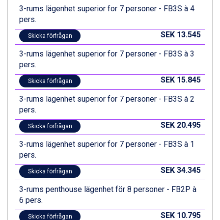
Ischgl från 11.295 kr.
3-rums lägenhet superior for 7 personer - FB3S à 4
Val Thorens från 8.395 kr.
pers.
St. Anton från 11.245 kr.
SEK 13.545
Skicka förfrågan
Zell am See från 6.295 kr.
Canazei från 7.195 kr.
3-rums lägenhet superior for 7 personer - FB3S à 3
Livigno från 5.595 kr.
pers.
Ponte di Legno från 7.395 kr.
SEK 15.845
Skicka förfrågan
Bad Gastein från 6.295 kr.
Sauze dOulx från 6.145 kr.
3-rums lägenhet superior for 7 personer - FB3S à 2
Alleghe från 8.545 kr.
pers.
Arabba från 11.045 kr.
SEK 20.495
La Thuile från 7.045 kr.
Skicka förfrågan
Cervinia från 8.245 kr.
3-rums lägenhet superior for 7 personer - FB3S à 1
Passo Tonale från 5.895 kr.
pers.
Bad Hofgastein från 8.595 kr.
Saalbach från 9.445 kr.
SEK 34.345
Skicka förfrågan
Sölden från 12.995 kr.
3-rums penthouse lägenhet för 8 personer - FB2P à
Champoluc från 5.945 kr.
6 pers.
Sestriere från 6.945 kr.
Wagrain från 7.095 kr.
SEK 10.795
Skicka förfrågan