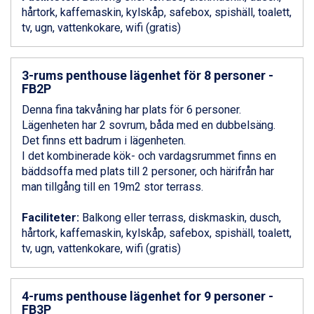
Canazei från 7.195 kr.
hårtork, kaffemaskin, kylskåp, safebox, spishäll, toalett,
Livigno från 5.595 kr.
tv, ugn, vattenkokare, wifi (gratis)
Ponte di Legno från 7.395 kr.
Bad Gastein från 6.295 kr.
Sauze dOulx från 6.145 kr.
3-rums penthouse lägenhet för 8 personer -
Alleghe från 8.545 kr.
FB2P
Arabba från 11.045 kr.
Denna fina takvåning har plats för 6 personer.
La Thuile från 7.045 kr.
Lägenheten har 2 sovrum, båda med en dubbelsäng.
Cervinia från 8.245 kr.
Det finns ett badrum i lägenheten.
Passo Tonale från 5.895 kr.
I det kombinerade kök- och vardagsrummet finns en
Bad Hofgastein från 8.595 kr.
bäddsoffa med plats till 2 personer, och härifrån har
Saalbach från 9.445 kr.
man tillgång till en 19m2 stor terrass.
Sölden från 12.995 kr.
Champoluc från 5.945 kr.
Faciliteter:
Balkong eller terrass, diskmaskin, dusch,
Sestriere från 6.945 kr.
hårtork, kaffemaskin, kylskåp, safebox, spishäll, toalett,
Wagrain från 7.095 kr.
tv, ugn, vattenkokare, wifi (gratis)
Fieberbrunn från 9.645 kr.
Ischgl från 11.295 kr.
Val Thorens från 8.395 kr.
4-rums penthouse lägenhet for 9 personer -
St. Anton från 11.245 kr.
FB3P
Zell am See från 6.295 kr.