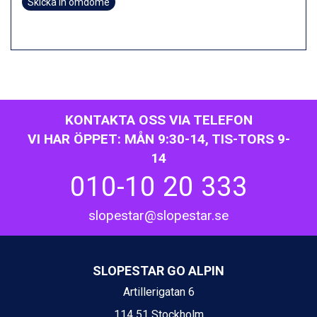
Skicka in omdöme
KONTAKTA OSS VIA TELEFON
VI HAR ÖPPET: MÅN 9:30-14, TIS-TORS 9-
14
010-10 20 333
slopestar@slopestar.se
SLOPESTAR GO ALPIN
Artillerigatan 6
114 51 Stockholm