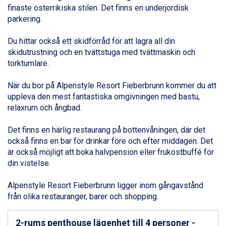
finaste österrikiska stilen. Det finns en underjordisk
Alleghe från 8.545 kr.
parkering.
Arabba från 11.045 kr.
La Thuile från 7.045 kr.
Du hittar också ett skidförråd för att lagra all din
Cervinia från 8.245 kr.
skidutrustning och en tvättstuga med tvättmaskin och
Passo Tonale från 5.895 kr.
torktumlare.
Bad Hofgastein från 8.595 kr.
Saalbach från 9.445 kr.
När du bor på Alpenstyle Resort Fieberbrunn kommer du att
Sölden från 12.995 kr.
uppleva den mest fantastiska omgivningen med bastu,
Champoluc från 5.945 kr.
relaxrum och ångbad.
Sestriere från 6.945 kr.
Wagrain från 7.095 kr.
Det finns en härlig restaurang på bottenvåningen, där det
Fieberbrunn från 9.645 kr.
också finns en bar för drinkar före och efter middagen. Det
Ischgl från 11.295 kr.
är också möjligt att boka halvpension eller frukostbuffé för
Val Thorens från 8.395 kr.
din vistelse.
St. Anton från 11.245 kr.
Zell am See från 6.295 kr.
Alpenstyle Resort Fieberbrunn ligger inom gångavstånd
Canazei från 7.195 kr.
från olika restauranger, barer och shopping.
Livigno från 5.595 kr.
Ponte di Legno från 7.395 kr.
Bad Gastein från 6.295 kr.
2-rums penthouse lägenhet till 4 personer -