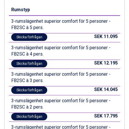
St. Anton från 11.245 kr.
Rumstyp
Zell am See från 6.295 kr.
Canazei från 7.195 kr.
3-rumslägenhet superior comfort för 5 personer -
Livigno från 5.595 kr.
FB2SC à 5 pers.
Ponte di Legno från 7.395 kr.
SEK 11.095
Bad Gastein från 6.295 kr.
Skicka förfrågan
Sauze dOulx från 6.145 kr.
3-rumslägenhet superior comfort för 5 personer -
Alleghe från 8.545 kr.
FB2SC à 4 pers.
Arabba från 11.045 kr.
La Thuile från 7.045 kr.
SEK 12.195
Skicka förfrågan
Cervinia från 8.245 kr.
3-rumslägenhet superior comfort för 5 personer -
Passo Tonale från 5.895 kr.
FB2SC à 3 pers.
Bad Hofgastein från 8.595 kr.
Saalbach från 9.445 kr.
SEK 14.045
Skicka förfrågan
Sölden från 12.995 kr.
Champoluc från 5.945 kr.
3-rumslägenhet superior comfort för 5 personer -
Sestriere från 6.945 kr.
FB2SC à 2 pers.
Wagrain från 7.095 kr.
SEK 17.795
Skicka förfrågan
Fieberbrunn från 9.645 kr.
Ischgl från 11.295 kr.
3-rumslägenhet superior comfort för 5 personer -