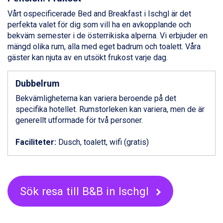
Fieberbrunn från 9.645 kr.
Vårt ospecificerade Bed and Breakfast i
Ischgl
är det
Val Thorens från 8.395 kr.
perfekta valet för dig som vill ha en avkopplande och
St. Anton från 11.245 kr.
bekväm semester i de österrikiska alperna. Vi erbjuder en
Zell am See från 6.295 kr.
mängd olika rum, alla med eget badrum och toalett. Våra
Canazei från 7.195 kr.
gäster kan njuta av en utsökt frukost varje dag.
Livigno från 5.595 kr.
Ponte di Legno från 7.395 kr.
Dubbelrum
Bad Gastein från 6.295 kr.
Sauze dOulx från 6.145 kr.
Bekvämligheterna kan variera beroende på det
Alleghe från 8.545 kr.
specifika hotellet. Rumstorleken kan variera, men de är
Arabba från 11.045 kr.
generellt utformade för två personer.
La Thuile från 7.045 kr.
Cervinia från 8.245 kr.
Faciliteter:
Dusch, toalett, wifi (gratis)
Bad Hofgastein från 8.595 kr.
Passo Tonale från 5.895 kr.
Sölden från 12.995 kr.
Saalbach från 9.445 kr.
Sök resa till B&B in Ischgl
Champoluc från 5.945 kr.
Sestriere från 6.945 kr.
Ischgl från 11.295 kr.