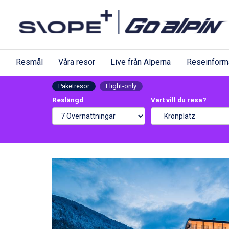
Resmål
Våra resor
Live från Alperna
Reseinform
Paketresor
Flight-only
Reslängd
Vart vill du resa?