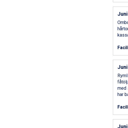
Saalbach från 9.445 kr.
Champoluc från 5.945 kr.
Juni
Sestriere från 6.945 kr.
Wagrain från 7.095 kr.
Ombon
Fieberbrunn från 9.645 kr.
hårto
Ischgl från 11.295 kr.
kassa
Val Thorens från 8.395 kr.
St. Anton från 11.245 kr.
Facil
Zell am See från 6.295 kr.
Canazei från 7.195 kr.
Livigno från 5.595 kr.
Juni
Ponte di Legno från 7.395 kr.
Rymli
Bad Gastein från 6.295 kr.
fåtöl
Sauze dOulx från 6.145 kr.
med s
Alleghe från 8.545 kr.
har b
Arabba från 11.045 kr.
La Thuile från 7.045 kr.
Facil
Cervinia från 8.245 kr.
Bad Hofgastein från 8.595 kr.
Passo Tonale från 5.895 kr.
Juni