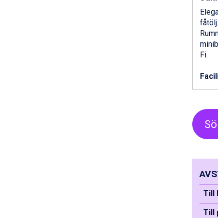
Sölden från 12.995 kr.
Elega
Saalbach från 9.445 kr.
fåtöl
Champoluc från 5.945 kr.
Rumme
Sestriere från 6.945 kr.
minib
Wagrain från 7.095 kr.
Fi.
Fieberbrunn från 9.645 kr.
Ischgl från 11.295 kr.
Facil
Val Thorens från 8.395 kr.
St. Anton från 11.245 kr.
Zell am See från 6.295 kr.
Canazei från 7.195 kr.
Livigno från 5.595 kr.
Sö
Ponte di Legno från 7.395 kr.
Bad Gastein från 6.295 kr.
Sauze dOulx från 6.145 kr.
Alleghe från 8.545 kr.
AVS
Arabba från 11.045 kr.
La Thuile från 7.045 kr.
Till 
Cervinia från 8.245 kr.
Bad Hofgastein från 8.595 kr.
Till
Passo Tonale från 5.895 kr.