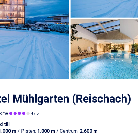
el Mühlgarten (Reischach)
döme
4
/ 5
 till
1.000 m
/ Pisten:
1.000 m
/ Centrum:
2.600 m