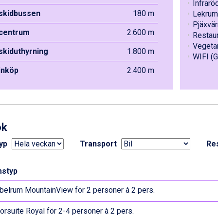
Infrarö
 skidbussen
180 m
Lekrum 
Pjäxvä
 centrum
2.600 m
Restau
Vegeta
 skiduthyrning
1.800 m
WIFI (G
 inköp
2.400 m
ok
yp
Transport
Re
styp
belrum MountainView för 2 personer à 2 pers.
orsuite Royal för 2-4 personer à 2 pers.