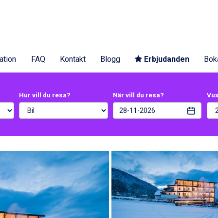
ation
FAQ
Kontakt
Blogg
Erbjudanden
Bok
Hur vill du resa?
När vill du resa?
Vu