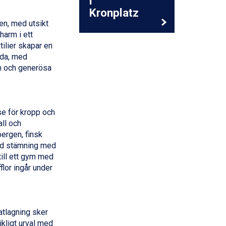
i
Kronplatz
en, med utsikt
harm i ett
tilier skapar en
dda, med
m och generösa
e för kropp och
ll och
ergen, finsk
lld stämning med
till ett gym med
flor ingår under
atlagning sker
ikligt urval med