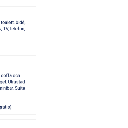
oalett, bidé,
 TV, telefon,
 soffa och
gel. Utrustad
inibar. Suite
gratis)