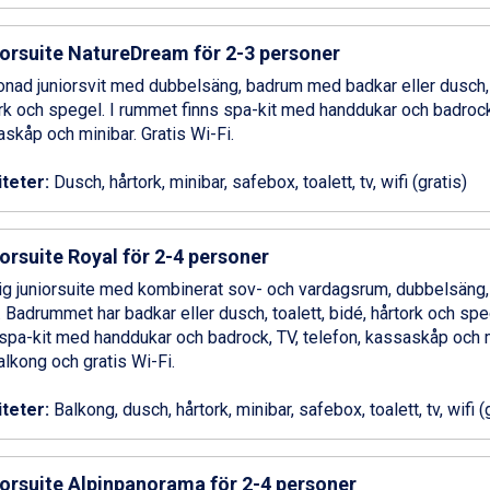
orsuite NatureDream för 2-3 personer
ad juniorsvit med dubbelsäng, badrum med badkar eller dusch, t
rk och spegel. I rummet finns spa-kit med handdukar och badrock,
skåp och minibar. Gratis Wi-Fi.
iteter:
Dusch, hårtork, minibar, safebox, toalett, tv, wifi (gratis)
orsuite Royal för 2-4 personer
g juniorsuite med kombinerat sov- och vardagsrum, dubbelsäng,
j. Badrummet har badkar eller dusch, toalett, bidé, hårtork och spe
pa-kit med handdukar och badrock, TV, telefon, kassaskåp och m
alkong och gratis Wi-Fi.
iteter:
Balkong, dusch, hårtork, minibar, safebox, toalett, tv, wifi (
orsuite Alpinpanorama för 2-4 personer