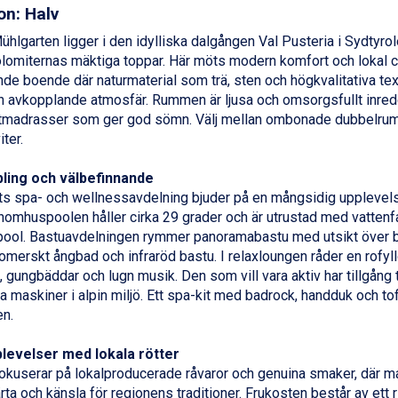
on: Halv
ühlgarten ligger i den idylliska dalgången Val Pusteria i Sydtyrol
lomiternas mäktiga toppar. Här möts modern komfort och lokal c
nde boende där naturmaterial som trä, sten och högkvalitativa tex
h avkopplande atmosfär. Rummen är ljusa och omsorgsfullt inre
tmadrasser som ger god sömn. Välj mellan ombonade dubbelru
iter.
ling och välbefinnande
ts spa- och wellnessavdelning bjuder på en mångsidig upplevels
Inomhuspoolen håller cirka 29 grader och är utrustad med vattenfa
ool. Bastuavdelningen rymmer panoramabastu med utsikt över b
romerskt ångbad och infraröd bastu. I relaxloungen råder en rofy
, gungbäddar och lugn musik. Den som vill vara aktiv har tillgång 
 maskiner i alpin miljö. Ett spa-kit med badrock, handduk och tof
en.
levelser med lokala rötter
okuserar på lokalproducerade råvaror och genuina smaker, där m
rta och känsla för regionens traditioner. Frukosten består av ett r