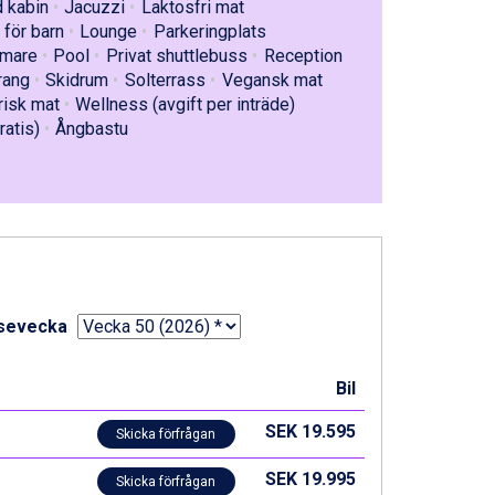
d kabin
Jacuzzi
Laktosfri mat
för barn
Lounge
Parkeringplats
rmare
Pool
Privat shuttlebuss
Reception
rang
Skidrum
Solterrass
Vegansk mat
risk mat
Wellness (avgift per inträde)
ratis)
Ångbastu
sevecka
Bil
SEK 19.595
Skicka förfrågan
SEK 19.995
Skicka förfrågan