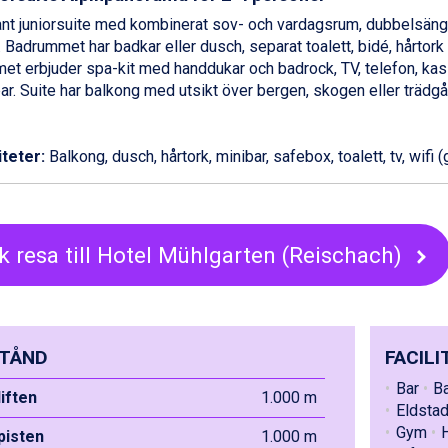
nt juniorsuite med kombinerat sov- och vardagsrum, dubbelsäng
j. Badrummet har badkar eller dusch, separat toalett, bidé, hårtork
t erbjuder spa-kit med handdukar och badrock, TV, telefon, ka
ar. Suite har balkong med utsikt över bergen, skogen eller trädgå
iteter:
Balkong, dusch, hårtork, minibar, safebox, toalett, tv, wifi (
k resa till Hotel Mühlgarten (Reischach)
TÅND
FACILI
Bar
Ba
liften
1.000 m
Eldsta
Gym
 pisten
1.000 m