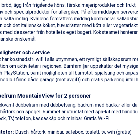
 bröd, ägg från frigående höns, färska mejeriprodukter och frukt
tiv och specialprodukter för allergiker. På eftermiddagen server
h salta inslag. Kvällens femrätters middag kombinerar salladsbuff
n och det italienska köket, huvudrätter med kött eller vegetariskt 
s med desserter från hotellets eget bageri. Köksteamet hanterar
ganska önskemål.
ligheter och service
t har kostnadsfri wifi i alla utrymmen, ett rymligt sällskapsrum 
tion om aktiviteter i regionen. Barnfamiljer uppskattar det mys
h PlayStation, samt möjligheten till barnstol, spjälsäng och anp
ed bil finns både garage (mot avgift) och gratis parkering intill h
elrum MountainView för 2 personer
ekvämt dubbelrum med dubbelsäng, badrum med badkar eller dusc
 hårtork och spegel. Rummet är utrustat med spa-kit med handdu
ck, TV, telefon, kassaskåp och minibar. Gratis Wi-Fi.
iteter:
Dusch, hårtork, minibar, safebox, toalett, tv, wifi (gratis)