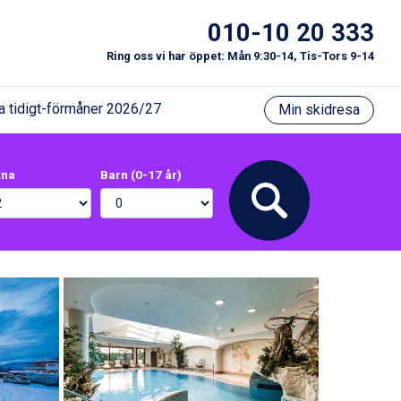
010-10 20 333
Ring oss vi har öppet: Mån 9:30-14, Tis-Tors 9-14
a tidigt-förmåner 2026/27
Min skidresa
xna
Barn (0-17 år)