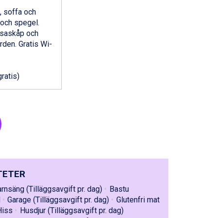
, soffa och
 och spegel.
ssaskåp och
rden. Gratis Wi-
gratis)
TETER
rnsäng (Tilläggsavgift pr. dag)
Bastu
d
Garage (Tilläggsavgift pr. dag)
Glutenfri mat
Hiss
Husdjur (Tilläggsavgift pr. dag)