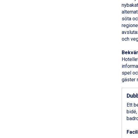
nybakat
Champoluc från 5.945 kr.
alterna
Sestriere från 6.945 kr.
söta oc
Wagrain från 7.095 kr.
regione
Fieberbrunn från 9.645 kr.
avsluta
Ischgl från 11.295 kr.
och ve
Val Thorens från 8.395 kr.
St. Anton från 11.245 kr.
Bekväm
Zell am See från 6.295 kr.
Hotelle
Canazei från 7.195 kr.
informa
Livigno från 5.595 kr.
spel oc
Ponte di Legno från 7.395 kr.
gäster m
Bad Gastein från 6.295 kr.
Sauze dOulx från 6.145 kr.
Alleghe från 8.545 kr.
Dubb
Arabba från 11.045 kr.
Ett b
La Thuile från 7.045 kr.
bidé,
Cervinia från 8.245 kr.
badro
Bad Hofgastein från 8.595 kr.
Passo Tonale från 5.895 kr.
Facil
Sölden från 12.995 kr.