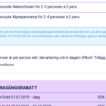
orsuite NatureDream för 2-3 personer à 2 pers.
orsuite Alpinpanorama för 2-4 personer à 2 pers.
m det inte finns någon bokningsknapp bredvid priset kan det bero på att resa
å tel. 010-10 20 333 för mer information eller skicka en förfrågan genom att kl
priser är per person inkl. inkvartering och 6 dagars liftkort. Tillägg
sevillkoren
RASÄNGSRABATT
n
född 01.01.2019 - idag
SEK 