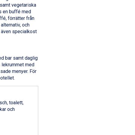
, samt vegetariska
as en buffé med
é, förrätter från
alternativ, och
 även specialkost
med bar samt daglig
iga lekrummet med
assade menyer. För
otellet.
h, toalett,
kar och