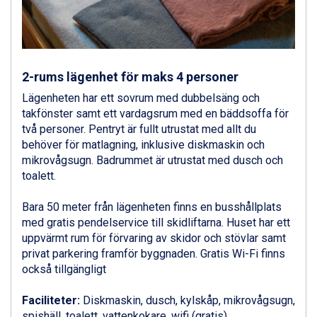
Alleghe från 8.545 kr.
Bad Gastein från 6.295 kr.
Arabba från 11.045 kr.
La Thuile från 7.045 kr.
Cervinia från 8.245 kr.
2-rums lägenhet för maks 4 personer
Bad Hofgastein från 8.595 kr.
Lägenheten har ett sovrum med dubbelsäng och
Passo Tonale från 5.895 kr.
takfönster samt ett vardagsrum med en bäddsoffa för
Sölden från 12.995 kr.
två personer. Pentryt är fullt utrustat med allt du
Saalbach från 9.445 kr.
behöver för matlagning, inklusive diskmaskin och
Champoluc från 5.945 kr.
mikrovågsugn. Badrummet är utrustat med dusch och
Sestriere från 6.945 kr.
toalett.
Wagrain från 7.095 kr.
Fieberbrunn från 9.645 kr.
Bara 50 meter från lägenheten finns en busshållplats
Ischgl från 11.295 kr.
med gratis pendelservice till skidliftarna. Huset har ett
Val Thorens från 8.395 kr.
uppvärmt rum för förvaring av skidor och stövlar samt
St. Anton från 11.245 kr.
privat parkering framför byggnaden. Gratis Wi-Fi finns
Zell am See från 6.295 kr.
också tillgängligt
Canazei från 7.195 kr.
Livigno från 5.595 kr.
Faciliteter:
Diskmaskin, dusch, kylskåp, mikrovågsugn,
Ponte di Legno från 7.395 kr.
spishäll, toalett, vattenkokare, wifi (gratis)