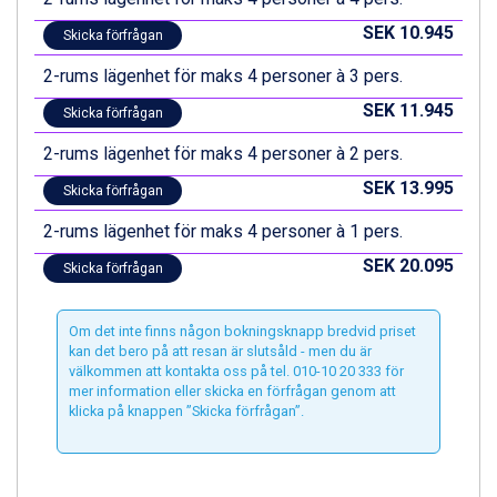
Livigno från 5.595 kr.
Ponte di Legno från 7.395 kr.
SEK 10.945
Skicka förfrågan
Sauze dOulx från 6.145 kr.
2-rums lägenhet för maks 4 personer à 3 pers.
Alleghe från 8.545 kr.
Bad Gastein från 6.295 kr.
SEK 11.945
Skicka förfrågan
Arabba från 11.045 kr.
La Thuile från 7.045 kr.
2-rums lägenhet för maks 4 personer à 2 pers.
Cervinia från 8.245 kr.
SEK 13.995
Skicka förfrågan
Bad Hofgastein från 8.595 kr.
Passo Tonale från 5.895 kr.
2-rums lägenhet för maks 4 personer à 1 pers.
Sölden från 12.995 kr.
SEK 20.095
Skicka förfrågan
Saalbach från 9.445 kr.
Champoluc från 5.945 kr.
Sestriere från 6.945 kr.
Om det inte finns någon bokningsknapp bredvid priset
Wagrain från 7.095 kr.
kan det bero på att resan är slutsåld - men du är
Fieberbrunn från 9.645 kr.
välkommen att kontakta oss på tel. 010-10 20 333 för
mer information eller skicka en förfrågan genom att
Ischgl från 11.295 kr.
klicka på knappen ”Skicka förfrågan”.
Val Thorens från 8.395 kr.
St. Anton från 11.245 kr.
Zell am See från 6.295 kr.
Canazei från 7.195 kr.