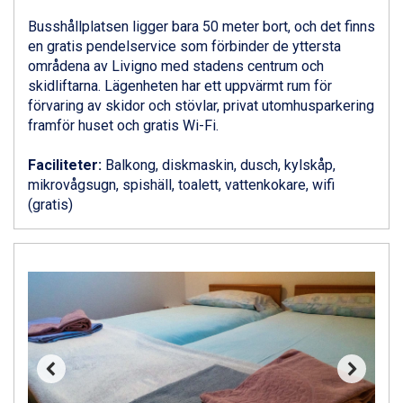
Alleghe från 8.545 kr.
Bad Gastein från 6.295 kr.
Busshållplatsen ligger bara 50 meter bort, och det finns
Arabba från 11.045 kr.
en gratis pendelservice som förbinder de yttersta
La Thuile från 7.045 kr.
områdena av Livigno med stadens centrum och
Cervinia från 8.245 kr.
skidliftarna. Lägenheten har ett uppvärmt rum för
Bad Hofgastein från 8.595 kr.
förvaring av skidor och stövlar, privat utomhusparkering
Passo Tonale från 5.895 kr.
framför huset och gratis Wi-Fi.
Sölden från 12.995 kr.
Saalbach från 9.445 kr.
Faciliteter:
Balkong, diskmaskin, dusch, kylskåp,
Champoluc från 5.945 kr.
mikrovågsugn, spishäll, toalett, vattenkokare, wifi
Sestriere från 6.945 kr.
(gratis)
Wagrain från 7.095 kr.
Fieberbrunn från 9.645 kr.
Ischgl från 11.295 kr.
Val Thorens från 8.395 kr.
St. Anton från 11.245 kr.
Zell am See från 6.295 kr.
Canazei från 7.195 kr.
Livigno från 5.595 kr.
Ponte di Legno från 7.395 kr.
Sauze dOulx från 6.145 kr.