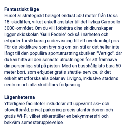
Arabba från 11.045 kr.
Fantastiskt läge
La Thuile från 7.045 kr.
Huset är strategiskt beläget endast 500 meter från Doss
Cervinia från 8.245 kr.
18-skidliften, vilket enkelt ansluter till det livliga Carosello
Bad Hofgastein från 8.595 kr.
3000-området. Om du vill förbättra dina skidkunskaper
Passo Tonale från 5.895 kr.
ligger skidskolan "Galli Fedele" också i närheten och
Sölden från 12.995 kr.
erbjuder förstklassig undervisning till ett överkomligt pris.
Saalbach från 9.445 kr.
För de skidåkare som bryr sig om sin stil är det heller inte
Champoluc från 5.945 kr.
långt till den populära sportutrustningsbutiken "Vertigo", där
Sestriere från 6.945 kr.
du kan hitta all den senaste utrustningen för att framhäva
Wagrain från 7.095 kr.
din personliga stil på pisten. Med en busshållplats bara 50
Fieberbrunn från 9.645 kr.
meter bort, som erbjuder gratis shuttle-service, är det
Ischgl från 11.295 kr.
enkelt att utforska alla delar av
Livigno
, inklusive stadens
Val Thorens från 8.395 kr.
centrum och alla skidliftars förtjusning.
St. Anton från 11.245 kr.
Zell am See från 6.295 kr.
Lägenheterna
Canazei från 7.195 kr.
Ytterligare faciliteter inkluderar ett uppvärmt ski- och
Livigno från 5.595 kr.
stövelförråd, privat parkering precis utanför dörren och
Ponte di Legno från 7.395 kr.
gratis Wi-Fi, vilket säkerställer en bekymmersfri och
Sauze dOulx från 6.145 kr.
bekväm semesterupplevelse.
Alleghe från 8.545 kr.