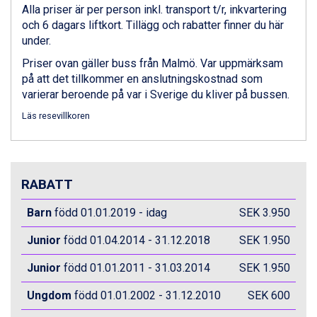
Alla priser är per person inkl. transport t/r, inkvartering
Livigno från 5.595 kr.
och 6 dagars liftkort. Tillägg och rabatter finner du här
Ponte di Legno från 7.395 kr.
under.
Sauze dOulx från 6.145 kr.
Alleghe från 8.545 kr.
Priser ovan gäller buss från Malmö. Var uppmärksam
Bad Gastein från 6.295 kr.
på att det tillkommer en anslutningskostnad som
Arabba från 11.045 kr.
varierar beroende på var i Sverige du kliver på bussen.
La Thuile från 7.045 kr.
Läs resevillkoren
Cervinia från 8.245 kr.
Bad Hofgastein från 8.595 kr.
Passo Tonale från 5.895 kr.
Sölden från 12.995 kr.
RABATT
Saalbach från 9.445 kr.
Champoluc från 5.945 kr.
Barn
född 01.01.2019 - idag
SEK 3.950
Sestriere från 6.945 kr.
Wagrain från 7.095 kr.
Junior
född 01.04.2014 - 31.12.2018
SEK 1.950
Fieberbrunn från 9.645 kr.
Ischgl från 11.295 kr.
Junior
född 01.01.2011 - 31.03.2014
SEK 1.950
Val Thorens från 8.395 kr.
St. Anton från 11.245 kr.
Ungdom
född 01.01.2002 - 31.12.2010
SEK 600
Zell am See från 6.295 kr.