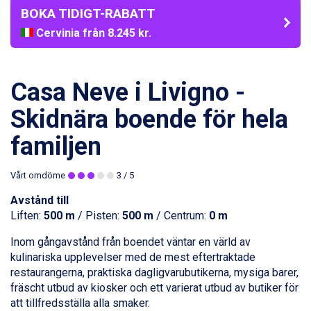
BOKA TIDIGT-RABATT
Cervinia från 8.245 kr.
Bad Hofgastein från 8.595 kr.
Passo Tonale från 5.895 kr.
Sölden från 12.995 kr.
Casa Neve i Livigno -
Saalbach från 9.445 kr.
Champoluc från 5.945 kr.
Skidnära boende för hela
Sestriere från 6.945 kr.
familjen
Wagrain från 7.095 kr.
Fieberbrunn från 9.645 kr.
Ischgl från 11.295 kr.
Vårt omdöme
3
/ 5
Val Thorens från 8.395 kr.
Avstånd till
St. Anton från 11.245 kr.
Liften:
500 m
/ Pisten:
500 m
/ Centrum:
0 m
Zell am See från 6.295 kr.
Canazei från 7.195 kr.
Inom gångavstånd från boendet väntar en värld av
Livigno från 5.595 kr.
kulinariska upplevelser med de mest eftertraktade
Ponte di Legno från 7.395 kr.
restaurangerna, praktiska dagligvarubutikerna, mysiga barer,
Sauze dOulx från 6.145 kr.
fräscht utbud av kiosker och ett varierat utbud av butiker för
Alleghe från 8.545 kr.
att tillfredsställa alla smaker.
Bad Gastein från 6.295 kr.