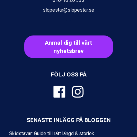
010-10 20 333
St. Anton från 11.245 kr.
Zell am See från 6.295 kr.
slopestar@slopestar.se
Canazei från 7.195 kr.
Livigno från 5.595 kr.
Ponte di Legno från 7.395 kr.
Sauze dOulx från 6.145 kr.
Anmäl dig till vårt
Alleghe från 8.545 kr.
Bad Gastein från 6.295 kr.
nyhetsbrev
Arabba från 11.045 kr.
La Thuile från 7.045 kr.
Cervinia från 8.245 kr.
FÖLJ OSS PÅ
Bad Hofgastein från 8.595 kr.
Passo Tonale från 5.895 kr.
Sölden från 12.995 kr.
Saalbach från 9.445 kr.
Champoluc från 5.945 kr.
Sestriere från 6.945 kr.
Wagrain från 7.095 kr.
SENASTE INLÄGG PÅ BLOGGEN
Fieberbrunn från 9.645 kr.
Ischgl från 11.295 kr.
Skidstavar: Guide till rätt längd & storlek