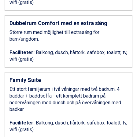
wifi (gratis)
Ponte di Legno från 7.395 kr.
Sauze dOulx från 6.145 kr.
Alleghe från 8.545 kr.
Dubbelrum Comfort med en extra säng
Bad Gastein från 6.295 kr.
Arabba från 11.045 kr.
Större rum med möjlighet till extrasäng för
La Thuile från 7.045 kr.
barn/ungdom.
Cervinia från 8.245 kr.
Bad Hofgastein från 8.595 kr.
Faciliteter:
Balkong, dusch, hårtork, safebox, toalett, tv,
Passo Tonale från 5.895 kr.
wifi (gratis)
Saalbach från 9.445 kr.
Sölden från 12.995 kr.
Champoluc från 5.945 kr.
Family Suite
Sestriere från 6.945 kr.
Ett stort familjerum i två våningar med två badrum, 4
Wagrain från 7.095 kr.
bäddar + bäddsoffa - ett komplett badrum på
Fieberbrunn från 9.645 kr.
nedervåningen med dusch och på övervåningen med
Ischgl från 11.295 kr.
badkar.
Val Thorens från 8.395 kr.
St. Anton från 11.245 kr.
Faciliteter:
Balkong, dusch, hårtork, safebox, toalett, tv,
Zell am See från 6.295 kr.
wifi (gratis)
Canazei från 7.195 kr.