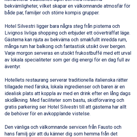
Alleghe från 8.545 kr.
bekvämligheter, vilket skapar en välkomnande atmosfär för
Bad Gastein från 6.295 kr.
både par, familjer och större kompis grupper.
Arabba från 11.045 kr.
La Thuile från 7.045 kr.
Hotel Silvestri ligger bara några steg från pisterna och
Cervinia från 8.245 kr.
Livignos livliga shopping och erbjuder ett oöverträffat läge.
Bad Hofgastein från 8.595 kr.
Gästerna kan njuta av bekväma och smakfullt inredda rum,
Passo Tonale från 5.895 kr.
många rum har balkong och fantastisk utsikt över bergen.
Saalbach från 9.445 kr.
Varje morgon serveras en utsökt frukostbuffé med ett urval
Sölden från 12.995 kr.
av lokala specialiteter som ger dig energi för en dag full av
Champoluc från 5.945 kr.
äventyr.
Sestriere från 6.945 kr.
Wagrain från 7.095 kr.
Hotellets restaurang serverar traditionella italienska rätter
Fieberbrunn från 9.645 kr.
tillagade med färska, lokala ingredienser och baren är en
Ischgl från 11.295 kr.
idealisk plats att koppla av med en drink efter en lång dags
Val Thorens från 8.395 kr.
skidåkning. Med faciliteter som bastu, skidförvaring och
St. Anton från 11.245 kr.
gratis parkering ser Hotel Silvestri till att gästerna har allt
Zell am See från 6.295 kr.
de behöver för en avkopplande vistelse.
Canazei från 7.195 kr.
Livigno från 5.595 kr.
Den vänliga och välkomnande servicen från Fausto och
Ponte di Legno från 7.395 kr.
hans familj gör att du känner dig som hemma från det