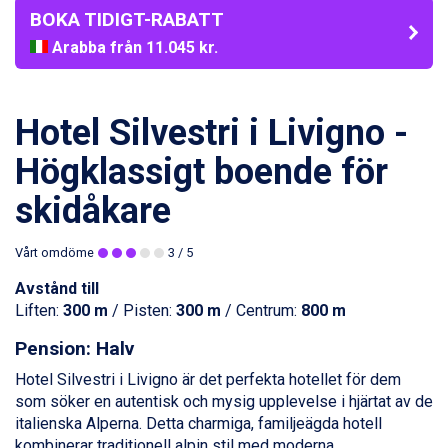
BOKA TIDIGT-RABATT
Arabba från 11.045 kr.
La Thuile från 7.045 kr.
Cervinia från 8.245 kr.
Bad Hofgastein från 8.595 kr.
Hotel Silvestri i Livigno -
Passo Tonale från 5.895 kr.
Saalbach från 9.445 kr.
Högklassigt boende för
Sölden från 12.995 kr.
skidåkare
Champoluc från 5.945 kr.
Sestriere från 6.945 kr.
Wagrain från 7.095 kr.
Vårt omdöme
3
/ 5
Fieberbrunn från 9.645 kr.
Avstånd till
Ischgl från 11.295 kr.
Liften:
300 m
/ Pisten:
300 m
/ Centrum:
800 m
Val Thorens från 8.395 kr.
St. Anton från 11.245 kr.
Pension: Halv
Zell am See från 6.295 kr.
Canazei från 7.195 kr.
Hotel Silvestri i
Livigno
är det perfekta hotellet för dem
Livigno från 5.595 kr.
som söker en autentisk och mysig upplevelse i hjärtat av de
Ponte di Legno från 7.395 kr.
italienska Alperna. Detta charmiga, familjeägda hotell
Sauze dOulx från 6.145 kr.
kombinerar traditionell alpin stil med moderna