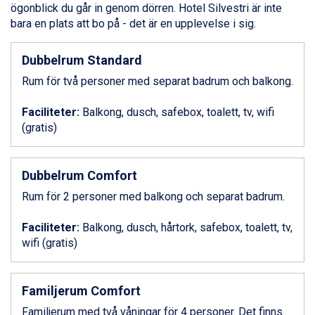
Sauze dOulx från 6.145 kr.
ögonblick du går in genom dörren. Hotel Silvestri är inte
Alleghe från 8.545 kr.
bara en plats att bo på - det är en upplevelse i sig.
Bad Gastein från 6.295 kr.
Arabba från 11.045 kr.
Dubbelrum Standard
La Thuile från 7.045 kr.
Rum för två personer med separat badrum och balkong.
Cervinia från 8.245 kr.
Bad Hofgastein från 8.595 kr.
Faciliteter:
Balkong, dusch, safebox, toalett, tv, wifi
Passo Tonale från 5.895 kr.
(gratis)
Saalbach från 9.445 kr.
Sölden från 12.995 kr.
Champoluc från 5.945 kr.
Dubbelrum Comfort
Sestriere från 6.945 kr.
Wagrain från 7.095 kr.
Rum för 2 personer med balkong och separat badrum.
Fieberbrunn från 9.645 kr.
Ischgl från 11.295 kr.
Faciliteter:
Balkong, dusch, hårtork, safebox, toalett, tv,
Val Thorens från 8.395 kr.
wifi (gratis)
St. Anton från 11.245 kr.
Zell am See från 6.295 kr.
Canazei från 7.195 kr.
Familjerum Comfort
Livigno från 5.595 kr.
Familjerum med två våningar för 4 personer. Det finns