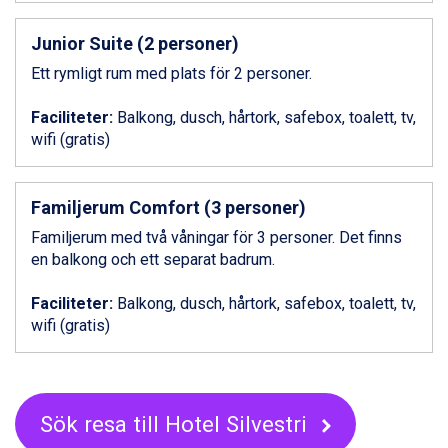
Livigno från 5.595 kr.
Ponte di Legno från 7.395 kr.
Junior Suite (2 personer)
Sauze dOulx från 6.145 kr.
Ett rymligt rum med plats för 2 personer.
Alleghe från 8.545 kr.
Bad Gastein från 6.295 kr.
Faciliteter:
Arabba från 11.045 kr.
Balkong, dusch, hårtork, safebox, toalett, tv,
wifi (gratis)
La Thuile från 7.045 kr.
Cervinia från 8.245 kr.
Bad Hofgastein från 8.595 kr.
Passo Tonale från 5.895 kr.
Familjerum Comfort (3 personer)
Saalbach från 9.445 kr.
Familjerum med två våningar för 3 personer. Det finns
Sölden från 12.995 kr.
en balkong och ett separat badrum.
Champoluc från 5.945 kr.
Sestriere från 6.945 kr.
Faciliteter:
Balkong, dusch, hårtork, safebox, toalett, tv,
Wagrain från 7.095 kr.
wifi (gratis)
Fieberbrunn från 9.645 kr.
Ischgl från 11.295 kr.
Val Thorens från 8.395 kr.
St. Anton från 11.245 kr.
Sök resa till Hotel Silvestri
Zell am See från 6.295 kr.
Canazei från 7.195 kr.