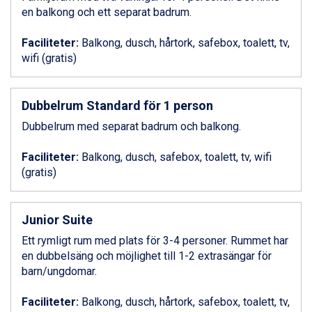
Ponte di Legno från 7.395 kr.
en balkong och ett separat badrum.
Sauze dOulx från 6.145 kr.
Alleghe från 8.545 kr.
Faciliteter:
Balkong, dusch, hårtork, safebox, toalett, tv,
Bad Gastein från 6.295 kr.
wifi (gratis)
Arabba från 11.045 kr.
La Thuile från 7.045 kr.
Cervinia från 8.245 kr.
Dubbelrum Standard för 1 person
Bad Hofgastein från 8.595 kr.
Passo Tonale från 5.895 kr.
Dubbelrum med separat badrum och balkong.
Saalbach från 9.445 kr.
Sölden från 12.995 kr.
Faciliteter:
Balkong, dusch, safebox, toalett, tv, wifi
Champoluc från 5.945 kr.
(gratis)
Sestriere från 6.945 kr.
Wagrain från 7.095 kr.
Fieberbrunn från 9.645 kr.
Junior Suite
Ischgl från 11.295 kr.
Ett rymligt rum med plats för 3-4 personer. Rummet har
Val Thorens från 8.395 kr.
en dubbelsäng och möjlighet till 1-2 extrasängar för
St. Anton från 11.245 kr.
barn/ungdomar.
Zell am See från 6.295 kr.
Canazei från 7.195 kr.
Faciliteter:
Balkong, dusch, hårtork, safebox, toalett, tv,
Livigno från 5.595 kr.