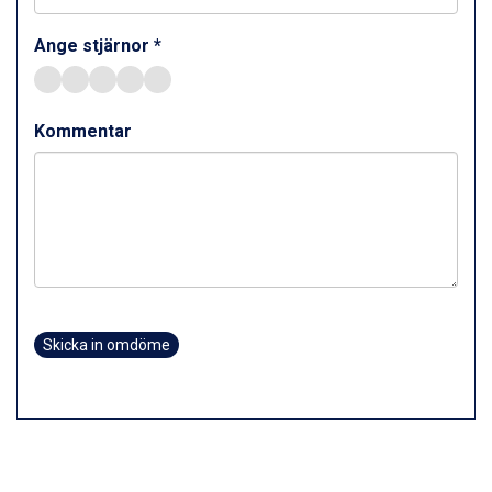
Zell am See från 6.295 kr.
Ange stjärnor *
Canazei från 7.195 kr.
Livigno från 5.595 kr.
Ponte di Legno från 7.395 kr.
Sauze dOulx från 6.145 kr.
Kommentar
Alleghe från 8.545 kr.
Bad Gastein från 6.295 kr.
Arabba från 11.045 kr.
La Thuile från 7.045 kr.
Cervinia från 8.245 kr.
Bad Hofgastein från 8.595 kr.
Passo Tonale från 5.895 kr.
Saalbach från 9.445 kr.
Sölden från 12.995 kr.
Skicka in omdöme
Champoluc från 5.945 kr.
Sestriere från 6.945 kr.
Wagrain från 7.095 kr.
Fieberbrunn från 9.645 kr.
Ischgl från 11.295 kr.
Val Thorens från 8.395 kr.