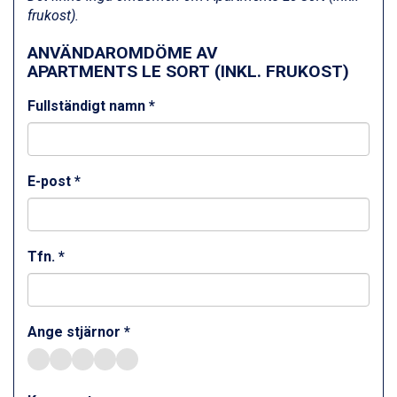
Fieberbrunn från 9.645 kr.
frukost).
Ischgl från 11.295 kr.
Val Thorens från 8.395 kr.
ANVÄNDAROMDÖME AV
St. Anton från 11.245 kr.
APARTMENTS LE SORT (INKL. FRUKOST)
Zell am See från 6.295 kr.
Fullständigt namn *
Canazei från 7.195 kr.
Livigno från 5.595 kr.
Ponte di Legno från 7.395 kr.
Bad Gastein från 6.295 kr.
E-post *
Sauze dOulx från 6.145 kr.
Alleghe från 8.545 kr.
Arabba från 11.045 kr.
La Thuile från 7.045 kr.
Tfn. *
Cervinia från 8.245 kr.
Bad Hofgastein från 8.595 kr.
Passo Tonale från 5.895 kr.
Sölden från 12.995 kr.
Ange stjärnor *
Saalbach från 9.445 kr.
Champoluc från 5.945 kr.
Sestriere från 6.945 kr.