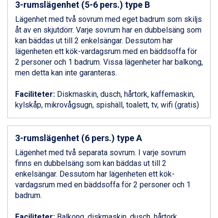
Livigno från 5.595 kr.
3-rumslägenhet (5-6 pers.) type B
Ponte di Legno från 7.395 kr.
Lägenhet med två sovrum med eget badrum som skiljs
Bad Gastein från 6.295 kr.
åt av en skjutdörr. Varje sovrum har en dubbelsäng som
Sauze dOulx från 6.145 kr.
kan bäddas ut till 2 enkelsängar. Dessutom har
Alleghe från 8.545 kr.
lägenheten ett kök-vardagsrum med en bäddsoffa för
Arabba från 11.045 kr.
2 personer och 1 badrum. Vissa lägenheter har balkong,
La Thuile från 7.045 kr.
men detta kan inte garanteras.
Cervinia från 8.245 kr.
Bad Hofgastein från 8.595 kr.
Faciliteter:
Diskmaskin, dusch, hårtork, kaffemaskin,
Passo Tonale från 5.895 kr.
kylskåp, mikrovågsugn, spishäll, toalett, tv, wifi (gratis)
Sölden från 12.995 kr.
Saalbach från 9.445 kr.
Champoluc från 5.945 kr.
3-rumslägenhet (6 pers.) type A
Sestriere från 6.945 kr.
Wagrain från 7.095 kr.
Lägenhet med två separata sovrum. I varje sovrum
Fieberbrunn från 9.645 kr.
finns en dubbelsäng som kan bäddas ut till 2
Ischgl från 11.295 kr.
enkelsängar. Dessutom har lägenheten ett kök-
Val Thorens från 8.395 kr.
vardagsrum med en bäddsoffa för 2 personer och 1
St. Anton från 11.245 kr.
badrum.
Zell am See från 6.295 kr.
Canazei från 7.195 kr.
Faciliteter:
Balkong, diskmaskin, dusch, hårtork,