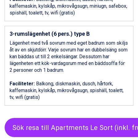
Livigno från 5.595 kr.
kaffemaskin, kylskåp, mikrovågsugn, miniugn, safebox,
Ponte di Legno från 7.395 kr.
spishäll, toalett, tv, wifi (gratis)
Bad Gastein från 6.295 kr.
Sauze dOulx från 6.145 kr.
Alleghe från 8.545 kr.
3-rumslägenhet (6 pers.) type B
Arabba från 11.045 kr.
Lägenhet med två sovrum med eget badrum som skiljs
La Thuile från 7.045 kr.
åt av en skjutdörr. Varje sovrum har en dubbelsäng som
Cervinia från 8.245 kr.
kan bäddas ut till 2 enkelsängar. Dessutom har
Bad Hofgastein från 8.595 kr.
lägenheten ett kök-vardagsrum med en bäddsoffa för
Passo Tonale från 5.895 kr.
2 personer och 1 badrum.
Sölden från 12.995 kr.
Saalbach från 9.445 kr.
Faciliteter:
Balkong, diskmaskin, dusch, hårtork,
Champoluc från 5.945 kr.
kaffemaskin, kylskåp, mikrovågsugn, spishäll, toalett,
Sestriere från 6.945 kr.
tv, wifi (gratis)
Wagrain från 7.095 kr.
Fieberbrunn från 9.645 kr.
Ischgl från 11.295 kr.
Val Thorens från 8.395 kr.
Sök resa till Apartments Le Sort (inkl. f
St. Anton från 11.245 kr.
Zell am See från 6.295 kr.