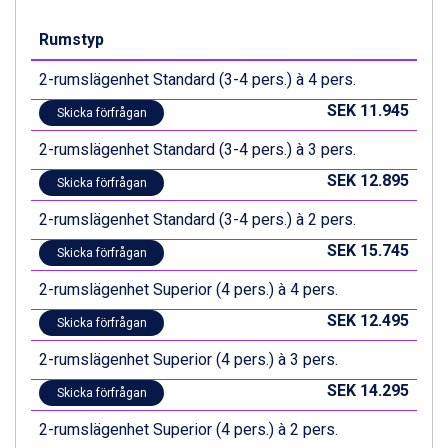
Zell am See från 6.295 kr.
Canazei från 7.195 kr.
Rumstyp
Livigno från 5.595 kr.
2-rumslägenhet Standard (3-4 pers.) à 4 pers.
Ponte di Legno från 7.395 kr.
Bad Gastein från 6.295 kr.
SEK 11.945
Skicka förfrågan
Sauze dOulx från 6.145 kr.
Alleghe från 8.545 kr.
2-rumslägenhet Standard (3-4 pers.) à 3 pers.
Arabba från 11.045 kr.
SEK 12.895
Skicka förfrågan
La Thuile från 7.045 kr.
Cervinia från 8.245 kr.
2-rumslägenhet Standard (3-4 pers.) à 2 pers.
Bad Hofgastein från 8.595 kr.
SEK 15.745
Skicka förfrågan
Passo Tonale från 5.895 kr.
Sölden från 12.995 kr.
2-rumslägenhet Superior (4 pers.) à 4 pers.
Saalbach från 9.445 kr.
SEK 12.495
Champoluc från 5.945 kr.
Skicka förfrågan
Sestriere från 6.945 kr.
2-rumslägenhet Superior (4 pers.) à 3 pers.
Wagrain från 7.095 kr.
Fieberbrunn från 9.645 kr.
SEK 14.295
Skicka förfrågan
Ischgl från 11.295 kr.
2-rumslägenhet Superior (4 pers.) à 2 pers.
Val Thorens från 8.395 kr.