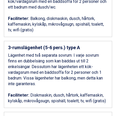
kök/vardagsrum med en bäddsoffa för 2 personer och
Ponte di Legno från 7.395 kr.
ett badrum med dusch/wc.
Bad Gastein från 6.295 kr.
Sauze dOulx från 6.145 kr.
Faciliteter:
Balkong, diskmaskin, dusch, hårtork,
Alleghe från 8.545 kr.
kaffemaskin, kylskåp, mikrovågsugn, spishäll, toalett,
Arabba från 11.045 kr.
tv, wifi (gratis)
La Thuile från 7.045 kr.
Cervinia från 8.245 kr.
Bad Hofgastein från 8.595 kr.
3-rumslägenhet (5-6 pers.) type A
Passo Tonale från 5.895 kr.
Sölden från 12.995 kr.
Lägenhet med två separata sovrum. I varje sovrum
Saalbach från 9.445 kr.
finns en dubbelsäng som kan bäddas ut till 2
Champoluc från 5.945 kr.
enkelsängar. Dessutom har lägenheten ett kök-
Sestriere från 6.945 kr.
vardagsrum med en bäddsoffa för 2 personer och 1
Wagrain från 7.095 kr.
badrum. Vissa lägenheter har balkong, men detta kan
Fieberbrunn från 9.645 kr.
inte garanteras.
Ischgl från 11.295 kr.
Val Thorens från 8.395 kr.
Faciliteter:
Diskmaskin, dusch, hårtork, kaffemaskin,
St. Anton från 11.245 kr.
kylskåp, mikrovågsugn, spishäll, toalett, tv, wifi (gratis)
Zell am See från 6.295 kr.
Canazei från 7.195 kr.