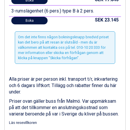
Boka
Ischgl från 11.295 kr.
Val Thorens från 8.395 kr.
3-rumslägenhet (6 pers.) type B à 2 pers.
St. Anton från 11.245 kr.
SEK 23.145
Zell am See från 6.295 kr.
Boka
Canazei från 7.195 kr.
Livigno från 5.595 kr.
Om det inte finns någon bokningsknapp bredvid priset
Ponte di Legno från 7.395 kr.
kan det bero på att resan är slutsåld - men du är
Bad Gastein från 6.295 kr.
välkommen att kontakta oss på tel. 010-10 20 333 för
Sauze dOulx från 6.145 kr.
mer information eller skicka en förfrågan genom att
klicka på knappen ”Skicka förfrågan”.
Alleghe från 8.545 kr.
Arabba från 11.045 kr.
La Thuile från 7.045 kr.
Cervinia från 8.245 kr.
Alla priser är per person inkl. transport t/r, inkvartering
Bad Hofgastein från 8.595 kr.
och 6 dagars liftkort. Tillägg och rabatter finner du här
Passo Tonale från 5.895 kr.
under.
Sölden från 12.995 kr.
Priser ovan gäller buss från Malmö. Var uppmärksam
Saalbach från 9.445 kr.
på att det tillkommer en anslutningskostnad som
Champoluc från 5.945 kr.
varierar beroende på var i Sverige du kliver på bussen.
Sestriere från 6.945 kr.
Wagrain från 7.095 kr.
Läs resevillkoren
Fieberbrunn från 9.645 kr.