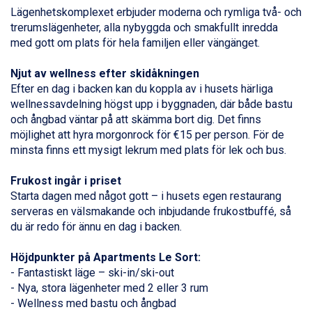
Bad Gastein från 6.295 kr.
Lägenhetskomplexet erbjuder moderna och rymliga två- och
Sauze dOulx från 6.145 kr.
trerumslägenheter, alla nybyggda och smakfullt inredda
Alleghe från 8.545 kr.
med gott om plats för hela familjen eller vängänget.
Arabba från 11.045 kr.
La Thuile från 7.045 kr.
Njut av wellness efter skidåkningen
Cervinia från 8.245 kr.
Efter en dag i backen kan du koppla av i husets härliga
Bad Hofgastein från 8.595 kr.
wellnessavdelning högst upp i byggnaden, där både bastu
Passo Tonale från 5.895 kr.
och ångbad väntar på att skämma bort dig. Det finns
Sölden från 12.995 kr.
möjlighet att hyra morgonrock för €15 per person. För de
Saalbach från 9.445 kr.
minsta finns ett mysigt lekrum med plats för lek och bus.
Champoluc från 5.945 kr.
Sestriere från 6.945 kr.
Frukost ingår i priset
Wagrain från 7.095 kr.
Starta dagen med något gott – i husets egen restaurang
Fieberbrunn från 9.645 kr.
serveras en välsmakande och inbjudande frukostbuffé, så
Ischgl från 11.295 kr.
du är redo för ännu en dag i backen.
Val Thorens från 8.395 kr.
St. Anton från 11.245 kr.
Höjdpunkter på Apartments Le Sort:
Zell am See från 6.295 kr.
- Fantastiskt läge – ski-in/ski-out
Canazei från 7.195 kr.
- Nya, stora lägenheter med 2 eller 3 rum
Livigno från 5.595 kr.
- Wellness med bastu och ångbad
Ponte di Legno från 7.395 kr.