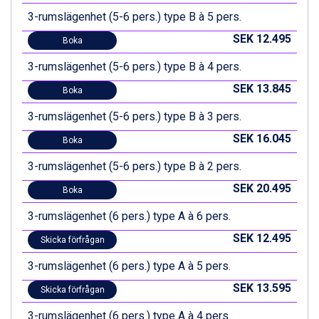
St. Anton från 11.245 kr.
3-rumslägenhet (5-6 pers.) type B à 5 pers.
Zell am See från 6.295 kr.
SEK 12.495
Boka
Canazei från 7.195 kr.
Livigno från 5.595 kr.
3-rumslägenhet (5-6 pers.) type B à 4 pers.
Ponte di Legno från 7.395 kr.
SEK 13.845
Boka
Bad Gastein från 6.295 kr.
Sauze dOulx från 6.145 kr.
3-rumslägenhet (5-6 pers.) type B à 3 pers.
Alleghe från 8.545 kr.
SEK 16.045
Arabba från 11.045 kr.
Boka
La Thuile från 7.045 kr.
3-rumslägenhet (5-6 pers.) type B à 2 pers.
Cervinia från 8.245 kr.
Bad Hofgastein från 8.595 kr.
SEK 20.495
Boka
Passo Tonale från 5.895 kr.
3-rumslägenhet (6 pers.) type A à 6 pers.
Sölden från 12.995 kr.
Saalbach från 9.445 kr.
SEK 12.495
Skicka förfrågan
Champoluc från 5.945 kr.
3-rumslägenhet (6 pers.) type A à 5 pers.
Sestriere från 6.945 kr.
Wagrain från 7.095 kr.
SEK 13.595
Skicka förfrågan
Fieberbrunn från 9.645 kr.
Ischgl från 11.295 kr.
3-rumslägenhet (6 pers.) type A à 4 pers.