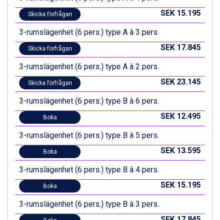
Val Thorens från 8.395 kr.
SEK 15.195
Skicka förfrågan
St. Anton från 11.245 kr.
Zell am See från 6.295 kr.
3-rumslägenhet (6 pers.) type A à 3 pers.
Canazei från 7.195 kr.
SEK 17.845
Skicka förfrågan
Livigno från 5.595 kr.
Ponte di Legno från 7.395 kr.
3-rumslägenhet (6 pers.) type A à 2 pers.
Bad Gastein från 6.295 kr.
SEK 23.145
Sauze dOulx från 6.145 kr.
Skicka förfrågan
Alleghe från 8.545 kr.
3-rumslägenhet (6 pers.) type B à 6 pers.
Arabba från 11.045 kr.
La Thuile från 7.045 kr.
SEK 12.495
Boka
Cervinia från 8.245 kr.
3-rumslägenhet (6 pers.) type B à 5 pers.
Bad Hofgastein från 8.595 kr.
Passo Tonale från 5.895 kr.
SEK 13.595
Boka
Sölden från 12.995 kr.
Saalbach från 9.445 kr.
3-rumslägenhet (6 pers.) type B à 4 pers.
Champoluc från 5.945 kr.
SEK 15.195
Boka
Sestriere från 6.945 kr.
Wagrain från 7.095 kr.
3-rumslägenhet (6 pers.) type B à 3 pers.
Fieberbrunn från 9.645 kr.
SEK 17.845