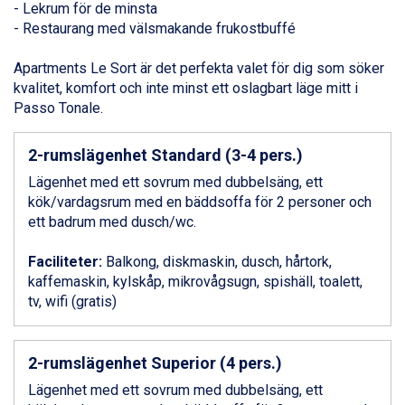
- Lekrum för de minsta
Bad Gastein från 6.295 kr.
- Restaurang med välsmakande frukostbuffé
Sauze dOulx från 6.145 kr.
Alleghe från 8.545 kr.
Apartments Le Sort är det perfekta valet för dig som söker
Arabba från 11.045 kr.
kvalitet, komfort och inte minst ett oslagbart läge mitt i
La Thuile från 7.045 kr.
Passo Tonale.
Cervinia från 8.245 kr.
Bad Hofgastein från 8.595 kr.
2-rumslägenhet Standard (3-4 pers.)
Passo Tonale från 5.895 kr.
Sölden från 12.995 kr.
Lägenhet med ett sovrum med dubbelsäng, ett
Saalbach från 9.445 kr.
kök/vardagsrum med en bäddsoffa för 2 personer och
Champoluc från 5.945 kr.
ett badrum med dusch/wc.
Sestriere från 6.945 kr.
Wagrain från 7.095 kr.
Faciliteter:
Balkong, diskmaskin, dusch, hårtork,
Fieberbrunn från 9.645 kr.
kaffemaskin, kylskåp, mikrovågsugn, spishäll, toalett,
Ischgl från 11.295 kr.
tv, wifi (gratis)
Val Thorens från 8.395 kr.
St. Anton från 11.245 kr.
Zell am See från 6.295 kr.
2-rumslägenhet Superior (4 pers.)
Canazei från 7.195 kr.
Lägenhet med ett sovrum med dubbelsäng, ett
Livigno från 5.595 kr.