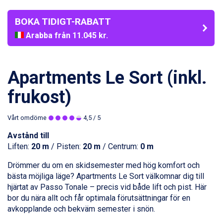
BOKA TIDIGT-RABATT
Arabba från 11.045 kr.
La Thuile från 7.045 kr.
Cervinia från 8.245 kr.
Bad Hofgastein från 8.595 kr.
Apartments Le Sort (inkl.
Passo Tonale från 5.895 kr.
Sölden från 12.995 kr.
frukost)
Saalbach från 9.445 kr.
Champoluc från 5.945 kr.
Sestriere från 6.945 kr.
Vårt omdöme
4,5
/ 5
Wagrain från 7.095 kr.
Avstånd till
Fieberbrunn från 9.645 kr.
Liften:
20 m
/ Pisten:
20 m
/ Centrum:
0 m
Ischgl från 11.295 kr.
Val Thorens från 8.395 kr.
Drömmer du om en skidsemester med hög komfort och
St. Anton från 11.245 kr.
bästa möjliga läge? Apartments Le Sort välkomnar dig till
Zell am See från 6.295 kr.
hjärtat av
Passo Tonale
– precis vid både lift och pist. Här
Canazei från 7.195 kr.
bor du nära allt och får optimala förutsättningar för en
Livigno från 5.595 kr.
avkopplande och bekväm semester i snön.
Ponte di Legno från 7.395 kr.