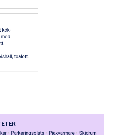
t kök-
m med
t.
shäll, toalett,
TETER
kar
Parkeringsplats
Pjäxvärmare
Skidrum