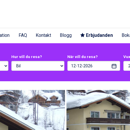
ation
FAQ
Kontakt
Blogg
Erbjudanden
Bok
Hur vill du resa?
När vill du resa?
Vu