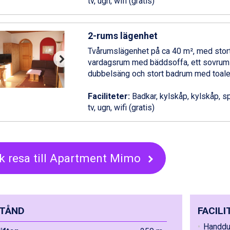
tv, ugn, wifi (gratis)
2-rums lägenhet
Tvårumslägenhet på ca 40 m², med stor
vardagsrum med bäddsoffa, ett sovru
dubbelsäng och stort badrum med toalet
Faciliteter:
Badkar, kylskåp, kylskåp, spi
tv, ugn, wifi (gratis)
k resa till Apartment Mimo
TÅND
FACILI
Handdu