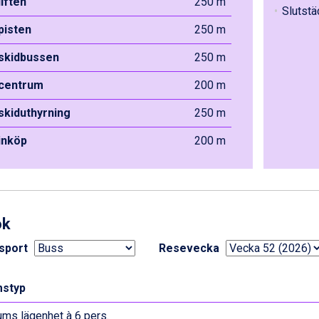
liften
250 m
Slutstä
 pisten
250 m
 skidbussen
250 m
 centrum
200 m
 skiduthyrning
250 m
 inköp
200 m
ok
sport
Resevecka
styp
ums lägenhet à 6 pers.