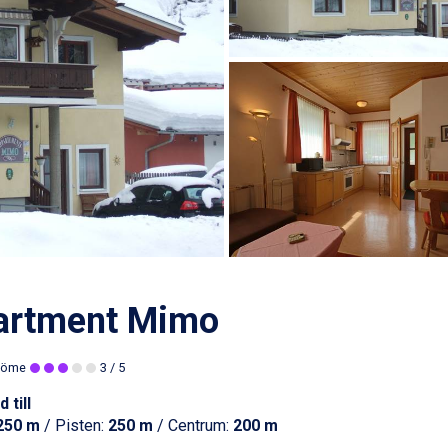
artment Mimo
döme
3
/ 5
 till
250 m
/ Pisten:
250 m
/ Centrum:
200 m