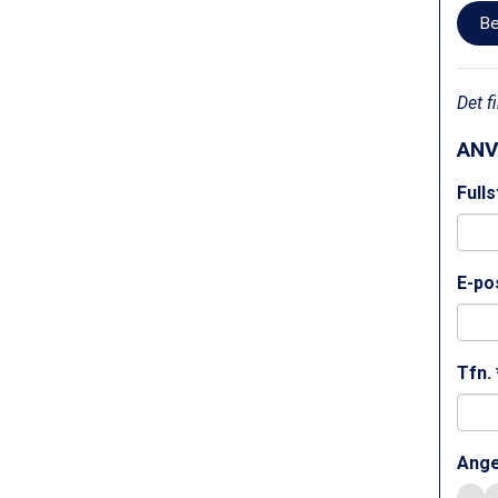
Cervinia från 8.245 kr.
Be
Bad Hofgastein från 8.595 kr.
Passo Tonale från 5.895 kr.
Sölden från 12.995 kr.
Saalbach från 9.445 kr.
Det 
Champoluc från 5.945 kr.
Sestriere från 6.945 kr.
ANV
Wagrain från 7.095 kr.
Full
Fieberbrunn från 9.645 kr.
Ischgl från 11.295 kr.
Val Thorens från 8.395 kr.
St. Anton från 11.245 kr.
E-pos
Zell am See från 6.295 kr.
Canazei från 7.195 kr.
Livigno från 5.595 kr.
Ponte di Legno från 7.395 kr.
Tfn. 
Bad Gastein från 6.295 kr.
Sauze dOulx från 6.145 kr.
Alleghe från 8.545 kr.
Ange
Arabba från 11.045 kr.
La Thuile från 7.045 kr.