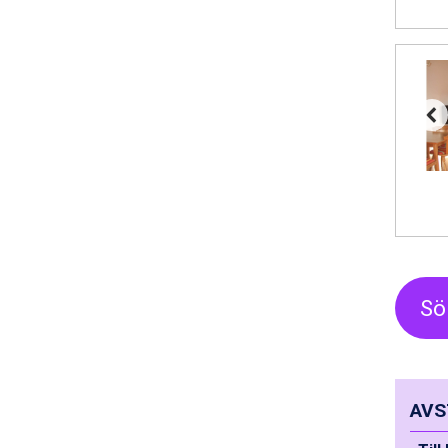
Sölden från 12.995 kr.
Saalbach från 9.445 kr.
Champoluc från 5.945 kr.
Sestriere från 6.945 kr.
Wagrain från 7.095 kr.
Fieberbrunn från 9.645 kr.
Ischgl från 11.295 kr.
Val Thorens från 8.395 kr.
St. Anton från 11.245 kr.
Zell am See från 6.295 kr.
Canazei från 7.195 kr.
Livigno från 5.595 kr.
Ponte di Legno från 7.395 kr.
Bad Gastein från 6.295 kr.
Sö
Sauze dOulx från 6.145 kr.
Alleghe från 8.545 kr.
Arabba från 11.045 kr.
La Thuile från 7.045 kr.
Cervinia från 8.245 kr.
AVS
Bad Hofgastein från 8.595 kr.