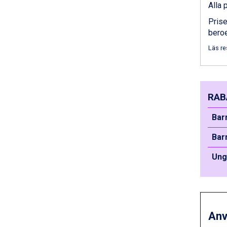
Bad Hofgastein från 8.595 kr.
Alla 
Passo Tonale från 5.895 kr.
Prise
Sölden från 12.995 kr.
beroe
Saalbach från 9.445 kr.
Champoluc från 5.945 kr.
Läs re
Sestriere från 6.945 kr.
Wagrain från 7.095 kr.
Fieberbrunn från 9.645 kr.
Ischgl från 11.295 kr.
RAB
Val Thorens från 8.395 kr.
St. Anton från 11.245 kr.
Barn
Zell am See från 6.295 kr.
Bar
Canazei från 7.195 kr.
Livigno från 5.595 kr.
Un
Ponte di Legno från 7.395 kr.
Bad Gastein från 6.295 kr.
Sauze dOulx från 6.145 kr.
Alleghe från 8.545 kr.
Arabba från 11.045 kr.
An
La Thuile från 7.045 kr.