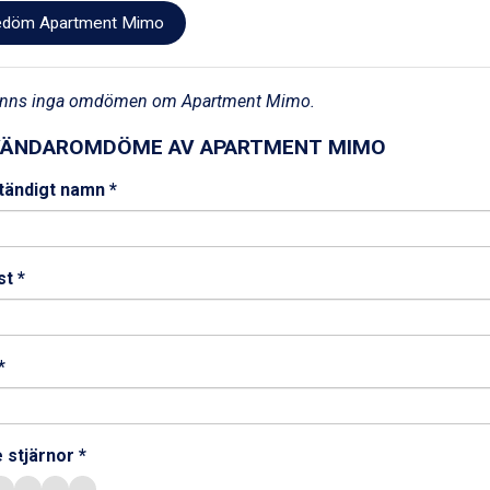
döm Apartment Mimo
finns inga omdömen om Apartment Mimo.
ÄNDAROMDÖME AV APARTMENT MIMO
ständigt namn *
t *
*
 stjärnor *