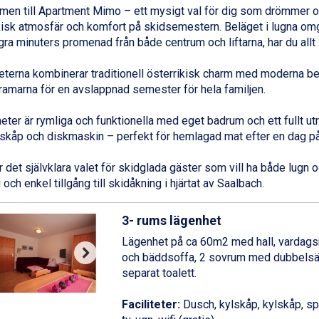
en till Apartment Mimo – ett mysigt val för dig som drömmer 
kisk atmosfär och komfort på skidsemestern. Beläget i lugna om
gra minuters promenad från både centrum och liftarna, har du allt 
terna kombinerar traditionell österrikisk charm med moderna b
ramarna för en avslappnad semester för hela familjen.
heter är rymliga och funktionella med eget badrum och ett fullt u
lskåp och diskmaskin – perfekt för hemlagad mat efter en dag på
det självklara valet för skidglada gäster som vill ha både lugn och
 och enkel tillgång till skidåkning i hjärtat av
Saalbach
.
3- rums lägenhet
Lägenhet på ca 60m2 med hall, vardag
och bäddsoffa, 2 sovrum med dubbelsä
separat toalett.
Faciliteter:
Dusch, kylskåp, kylskåp, spis