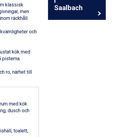
i
om klassisk
Saalbach
givningar, men
inom räckhåll.
ekvämligheter och
trustat kök med
 pisterna.
 ro, närhet till
srum med kök
ng, dusch och
häll, toalett,