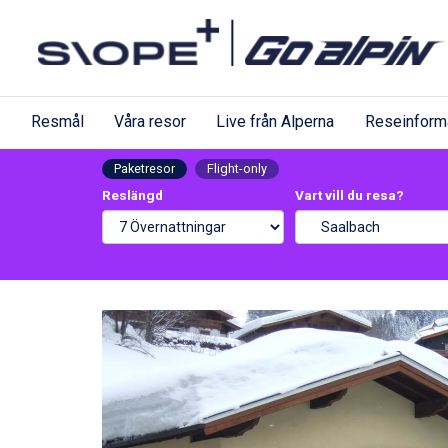
Resmål
Våra resor
Live från Alperna
Reseinform
Paketresor
Flight-only
Reslängd
Vart vill du resa?