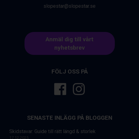
Canazei från 7.195 kr.
slopestar@slopestar.se
Livigno från 5.595 kr.
Ponte di Legno från 7.395 kr.
Bad Gastein från 6.295 kr.
Sauze dOulx från 6.145 kr.
Anmäl dig till vårt
Alleghe från 8.545 kr.
Arabba från 11.045 kr.
nyhetsbrev
La Thuile från 7.045 kr.
Cervinia från 8.245 kr.
Bad Hofgastein från 8.595 kr.
FÖLJ OSS PÅ
Passo Tonale från 5.895 kr.
Saalbach från 9.445 kr.
Sölden från 12.995 kr.
Champoluc från 5.945 kr.
Sestriere från 6.945 kr.
Wagrain från 7.095 kr.
Fieberbrunn från 9.645 kr.
SENASTE INLÄGG PÅ BLOGGEN
Ischgl från 11.295 kr.
Val Thorens från 8.395 kr.
Skidstavar: Guide till rätt längd & storlek
St. Anton från 11.245 kr.
17.12.2025