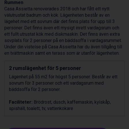
Rummen
Alleghe från 8.545 kr.
Casa Assietta renoverades 2018 och har fått ett nytt
Arabba från 11.045 kr.
välutrustat badrum och kök. Lägenheten består av en
La Thuile från 7.045 kr.
lägehet med ett sovrum där det finns plats för upp till 3
Cervinia från 8.245 kr.
personer. Det finns även ett mysigt inrett vardagsrum och
Bad Hofgastein från 8.595 kr.
ett fullt utrustat kök med diskmaskin. Det finns även extra
Passo Tonale från 5.895 kr.
sovplats för 2 personer på en bäddsoffa i vardagsrummet.
Saalbach från 9.445 kr.
Under din vistelse på Casa Assietta har du även tillgång till
Sölden från 12.995 kr.
en tvättmaskin samt en terass som är utanför lägenheten.
Champoluc från 5.945 kr.
Sestriere från 6.945 kr.
2 rumslägenhet för 5 personer
Wagrain från 7.095 kr.
Fieberbrunn från 9.645 kr.
Lägenhet på 55 m2 för högst 5 personer. Består av ett
Ischgl från 11.295 kr.
sovrum för 3 personer och ett vardagsrum med
Val Thorens från 8.395 kr.
bäddsoffa för 2 personer.
St. Anton från 11.245 kr.
Zell am See från 6.295 kr.
Faciliteter:
Brödrost, dusch, kaffemaskin, kylskåp,
Canazei från 7.195 kr.
spishäll, toalett, tv, vattenkokare
Livigno från 5.595 kr.
Ponte di Legno från 7.395 kr.
Bad Gastein från 6.295 kr.