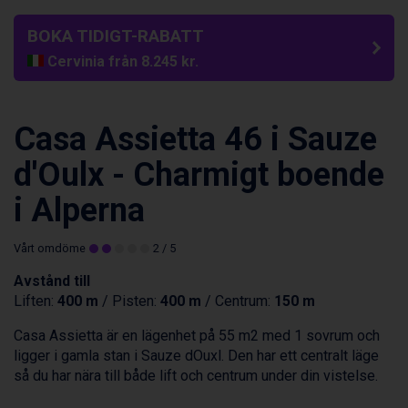
BOKA TIDIGT-RABATT
Cervinia från 8.245 kr.
Bad Hofgastein från 8.595 kr.
Passo Tonale från 5.895 kr.
Saalbach från 9.445 kr.
Casa Assietta 46 i Sauze
Sölden från 12.995 kr.
Champoluc från 5.945 kr.
d'Oulx - Charmigt boende
Sestriere från 6.945 kr.
i Alperna
Wagrain från 7.095 kr.
Fieberbrunn från 9.645 kr.
Ischgl från 11.295 kr.
Vårt omdöme
2
/ 5
Val Thorens från 8.395 kr.
Avstånd till
St. Anton från 11.245 kr.
Liften:
400 m
/ Pisten:
400 m
/ Centrum:
150 m
Zell am See från 6.295 kr.
Canazei från 7.195 kr.
Casa Assietta är en lägenhet på 55 m2 med 1 sovrum och
Livigno från 5.595 kr.
ligger i gamla stan i Sauze dOuxl. Den har ett centralt läge
Ponte di Legno från 7.395 kr.
så du har nära till både lift och centrum under din vistelse.
Bad Gastein från 6.295 kr.
Sauze dOulx från 6.145 kr.