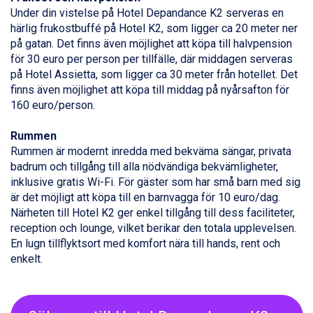
Livigno från 5.595 kr.
Under din vistelse på Hotel Depandance K2 serveras en
Ponte di Legno från 7.395 kr.
härlig frukostbuffé på Hotel K2, som ligger ca 20 meter ner
Bad Gastein från 6.295 kr.
på gatan. Det finns även möjlighet att köpa till halvpension
Sauze dOulx från 6.145 kr.
för 30 euro per person per tillfälle, där middagen serveras
Alleghe från 8.545 kr.
på Hotel Assietta, som ligger ca 30 meter från hotellet. Det
Arabba från 11.045 kr.
finns även möjlighet att köpa till middag på nyårsafton för
La Thuile från 7.045 kr.
160 euro/person.
Cervinia från 8.245 kr.
Bad Hofgastein från 8.595 kr.
Rummen
Passo Tonale från 5.895 kr.
Rummen är modernt inredda med bekväma sängar, privata
Saalbach från 9.445 kr.
badrum och tillgång till alla nödvändiga bekvämligheter,
Sölden från 12.995 kr.
inklusive gratis Wi-Fi. För gäster som har små barn med sig
Champoluc från 5.945 kr.
är det möjligt att köpa till en barnvagga för 10 euro/dag.
Sestriere från 6.945 kr.
Närheten till Hotel K2 ger enkel tillgång till dess faciliteter,
Wagrain från 7.095 kr.
reception och lounge, vilket berikar den totala upplevelsen.
Fieberbrunn från 9.645 kr.
En lugn tillflyktsort med komfort nära till hands, rent och
Ischgl från 11.295 kr.
enkelt.
Val Thorens från 8.395 kr.
St. Anton från 11.245 kr.
Zell am See från 6.295 kr.