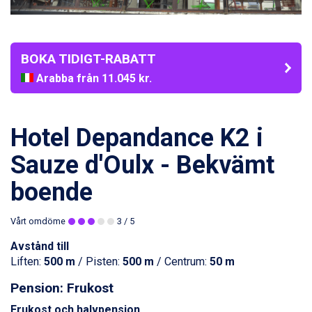
BOKA TIDIGT-RABATT
Arabba från 11.045 kr.
La Thuile från 7.045 kr.
Cervinia från 8.245 kr.
Bad Hofgastein från 8.595 kr.
Hotel Depandance K2 i
Passo Tonale från 5.895 kr.
Saalbach från 9.445 kr.
Sauze d'Oulx - Bekvämt
Sölden från 12.995 kr.
boende
Champoluc från 5.945 kr.
Sestriere från 6.945 kr.
Wagrain från 7.095 kr.
Vårt omdöme
3
/ 5
Fieberbrunn från 9.645 kr.
Avstånd till
Ischgl från 11.295 kr.
Liften:
500 m
/ Pisten:
500 m
/ Centrum:
50 m
Val Thorens från 8.395 kr.
St. Anton från 11.245 kr.
Pension: Frukost
Zell am See från 6.295 kr.
Canazei från 7.195 kr.
Frukost och halvpension