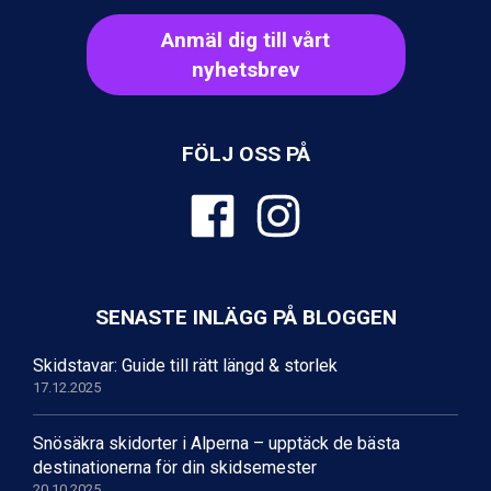
Val Thorens från 8.395 kr.
St. Anton från 11.245 kr.
Anmäl dig till vårt
Zell am See från 6.295 kr.
nyhetsbrev
Canazei från 7.195 kr.
Livigno från 5.595 kr.
Ponte di Legno från 7.395 kr.
FÖLJ OSS PÅ
Bad Gastein från 6.295 kr.
Sauze dOulx från 6.145 kr.
Alleghe från 8.545 kr.
Arabba från 11.045 kr.
La Thuile från 7.045 kr.
Cervinia från 8.245 kr.
Bad Hofgastein från 8.595 kr.
SENASTE INLÄGG PÅ BLOGGEN
Passo Tonale från 5.895 kr.
Saalbach från 9.445 kr.
Skidstavar: Guide till rätt längd & storlek
Sölden från 12.995 kr.
17.12.2025
Champoluc från 5.945 kr.
Sestriere från 6.945 kr.
Snösäkra skidorter i Alperna – upptäck de bästa
Wagrain från 7.095 kr.
destinationerna för din skidsemester
Fieberbrunn från 9.645 kr.
20.10.2025