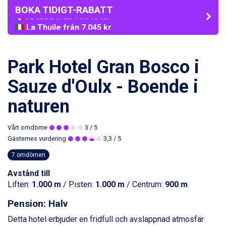
BOKA TIDIGT-RABATT
Arabba från 11.045 kr.
La Thuile från 7.045 kr.
Cervinia från 8.245 kr.
Sölden från 12.995 kr.
Passo Tonale från 5.895 kr.
Park Hotel Gran Bosco i
Bad Hofgastein från 8.595 kr.
Saalbach från 9.445 kr.
Sauze d'Oulx - Boende i
Champoluc från 5.945 kr.
naturen
Sestriere från 6.945 kr.
Ischgl från 11.295 kr.
Wagrain från 7.095 kr.
Vårt omdöme
3
/ 5
Fieberbrunn från 9.645 kr.
Gästernes vurdering
3,3
/ 5
Val Thorens från 8.395 kr.
7 omdömen
St. Anton från 11.245 kr.
Zell am See från 6.295 kr.
Avstånd till
Canazei från 7.195 kr.
Liften:
1.000 m
/ Pisten:
1.000 m
/ Centrum:
900 m
Livigno från 5.595 kr.
Ponte di Legno från 7.395 kr.
Pension: Halv
Sauze dOulx från 6.145 kr.
Detta hotel erbjuder en fridfull och avslappnad atmosfär
Alleghe från 8.545 kr.