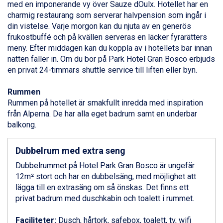
med en imponerande vy över Sauze dOulx. Hotellet har en
Bad Gastein från 6.295 kr.
charmig restaurang som serverar halvpension som ingår i
Arabba från 11.045 kr.
din vistelse. Varje morgon kan du njuta av en generös
La Thuile från 7.045 kr.
frukostbuffé och på kvällen serveras en läcker fyrarätters
Cervinia från 8.245 kr.
meny. Efter middagen kan du koppla av i hotellets bar innan
Sölden från 12.995 kr.
natten faller in. Om du bor på Park Hotel Gran Bosco erbjuds
Passo Tonale från 5.895 kr.
en privat 24-timmars shuttle service till liften eller byn.
Bad Hofgastein från 8.595 kr.
Saalbach från 9.445 kr.
Rummen
Champoluc från 5.945 kr.
Rummen på hotellet är smakfullt inredda med inspiration
Sestriere från 6.945 kr.
från Alperna. De har alla eget badrum samt en underbar
Ischgl från 11.295 kr.
balkong.
Wagrain från 7.095 kr.
Fieberbrunn från 9.645 kr.
Dubbelrum med extra seng
Val Thorens från 8.395 kr.
St. Anton från 11.245 kr.
Dubbelrummet på Hotel Park Gran Bosco är ungefär
Zell am See från 6.295 kr.
12m² stort och har en dubbelsäng, med möjlighet att
Canazei från 7.195 kr.
lägga till en extrasäng om så önskas. Det finns ett
Livigno från 5.595 kr.
privat badrum med duschkabin och toalett i rummet.
Ponte di Legno från 7.395 kr.
Sauze dOulx från 6.145 kr.
Faciliteter:
Dusch, hårtork, safebox, toalett, tv, wifi