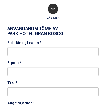
Canazei från 7.195 kr.
Livigno från 5.595 kr.
Ponte di Legno från 7.395 kr.
Sauze dOulx från 6.145 kr.
LÄS MER
Alleghe från 8.545 kr.
Bad Gastein från 6.295 kr.
ANVÄNDAROMDÖME AV
Arabba från 11.045 kr.
PARK HOTEL GRAN BOSCO
La Thuile från 7.045 kr.
Fullständigt namn *
Cervinia från 8.245 kr.
Sölden från 12.995 kr.
Passo Tonale från 5.895 kr.
Bad Hofgastein från 8.595 kr.
E-post *
Saalbach från 9.445 kr.
Champoluc från 5.945 kr.
Sestriere från 6.945 kr.
Ischgl från 11.295 kr.
Tfn. *
Wagrain från 7.095 kr.
Fieberbrunn från 9.645 kr.
Val Thorens från 8.395 kr.
St. Anton från 11.245 kr.
Ange stjärnor *
Zell am See från 6.295 kr.