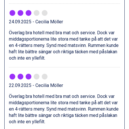
Livigno från 5.595 kr.
Ponte di Legno från 7.395 kr.
Sauze dOulx från 6.145 kr.
24.09.2025 - Cecilia Möller
Alleghe från 8.545 kr.
Bad Gastein från 6.295 kr.
Överlag bra hotell med bra mat och service. Dock var
Arabba från 11.045 kr.
middagsportionerna lite stora med tanke på att det var
La Thuile från 7.045 kr.
en 4-rätters meny. Synd med matsvinn. Rummen kunde
Cervinia från 8.245 kr.
haft lite bättre sängar och riktiga täcken med påslakan
Sölden från 12.995 kr.
och inte en yllefilt.
Passo Tonale från 5.895 kr.
Bad Hofgastein från 8.595 kr.
Saalbach från 9.445 kr.
Champoluc från 5.945 kr.
22.09.2025 - Cecilia Möller
Sestriere från 6.945 kr.
Ischgl från 11.295 kr.
Överlag bra hotell med bra mat och service. Dock var
Wagrain från 7.095 kr.
middagsportionerna lite stora med tanke på att det var
Fieberbrunn från 9.645 kr.
en 4-rätters meny. Synd med matsvinn. Rummen kunde
Val Thorens från 8.395 kr.
haft lite bättre sängar och riktiga täcken med påslakan
St. Anton från 11.245 kr.
och inte en yllefilt.
Zell am See från 6.295 kr.