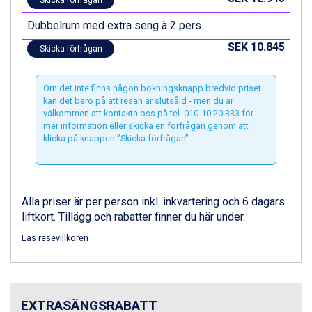
Skicka förfrågan
Ponte di Legno från 7.395 kr.
Sauze dOulx från 6.145 kr.
Dubbelrum med extra seng à 2 pers.
Alleghe från 8.545 kr.
SEK 10.845
Skicka förfrågan
Bad Gastein från 6.295 kr.
Arabba från 11.045 kr.
La Thuile från 7.045 kr.
Om det inte finns någon bokningsknapp bredvid priset
Cervinia från 8.245 kr.
kan det bero på att resan är slutsåld - men du är
Sölden från 12.995 kr.
välkommen att kontakta oss på tel. 010-10 20 333 för
mer information eller skicka en förfrågan genom att
Passo Tonale från 5.895 kr.
klicka på knappen ”Skicka förfrågan”.
Bad Hofgastein från 8.595 kr.
Saalbach från 9.445 kr.
Champoluc från 5.945 kr.
Sestriere från 6.945 kr.
Alla priser är per person inkl. inkvartering och 6 dagars
Ischgl från 11.295 kr.
liftkort. Tillägg och rabatter finner du här under.
Wagrain från 7.095 kr.
Fieberbrunn från 9.645 kr.
Läs resevillkoren
Val Thorens från 8.395 kr.
St. Anton från 11.245 kr.
Zell am See från 6.295 kr.
Canazei från 7.195 kr.
EXTRASÄNGSRABATT
Livigno från 5.595 kr.