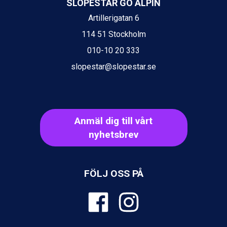
SLOPESTAR GO ALPIN
Sestriere från 6.945 kr.
Artillerigatan 6
Ischgl från 11.295 kr.
Wagrain från 7.095 kr.
114 51 Stockholm
Fieberbrunn från 9.645 kr.
010-10 20 333
Val Thorens från 8.395 kr.
St. Anton från 11.245 kr.
slopestar@slopestar.se
Zell am See från 6.295 kr.
Canazei från 7.195 kr.
Livigno från 5.595 kr.
Ponte di Legno från 7.395 kr.
Anmäl dig till vårt
Sauze dOulx från 6.145 kr.
Alleghe från 8.545 kr.
nyhetsbrev
Bad Gastein från 6.295 kr.
Arabba från 11.045 kr.
La Thuile från 7.045 kr.
FÖLJ OSS PÅ
Cervinia från 8.245 kr.
Sölden från 12.995 kr.
Passo Tonale från 5.895 kr.
Bad Hofgastein från 8.595 kr.
Saalbach från 9.445 kr.