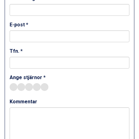
Ischgl från 11.295 kr.
Wagrain från 7.095 kr.
Fieberbrunn från 9.645 kr.
E-post *
Val Thorens från 8.395 kr.
St. Anton från 11.245 kr.
Zell am See från 6.295 kr.
Canazei från 7.195 kr.
Tfn. *
Livigno från 5.595 kr.
Ponte di Legno från 7.395 kr.
Sauze dOulx från 6.145 kr.
Alleghe från 8.545 kr.
Ange stjärnor *
Bad Gastein från 6.295 kr.
Arabba från 11.045 kr.
La Thuile från 7.045 kr.
Cervinia från 8.245 kr.
Kommentar
Sölden från 12.995 kr.
Passo Tonale från 5.895 kr.
Bad Hofgastein från 8.595 kr.
Saalbach från 9.445 kr.
Champoluc från 5.945 kr.