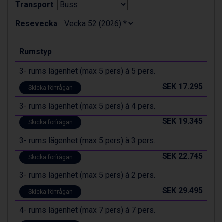
Transport
Sauze dOulx från 6.145 kr.
Alleghe från 8.545 kr.
Resevecka
Bad Gastein från 6.295 kr.
Arabba från 11.045 kr.
La Thuile från 7.045 kr.
Rumstyp
Cervinia från 8.245 kr.
3- rums lägenhet (max 5 pers) à 5 pers.
Saalbach från 9.445 kr.
Sölden från 12.995 kr.
SEK 17.295
Skicka förfrågan
Passo Tonale från 5.895 kr.
Bad Hofgastein från 8.595 kr.
3- rums lägenhet (max 5 pers) à 4 pers.
Champoluc från 5.945 kr.
SEK 19.345
Skicka förfrågan
Sestriere från 6.945 kr.
Fieberbrunn från 9.645 kr.
3- rums lägenhet (max 5 pers) à 3 pers.
Ischgl från 11.295 kr.
SEK 22.745
Skicka förfrågan
Wagrain från 7.095 kr.
Val Thorens från 8.395 kr.
3- rums lägenhet (max 5 pers) à 2 pers.
St. Anton från 11.245 kr.
SEK 29.495
Zell am See från 6.295 kr.
Skicka förfrågan
Livigno från 5.595 kr.
4- rums lägenhet (max 7 pers) à 7 pers.
Canazei från 7.195 kr.