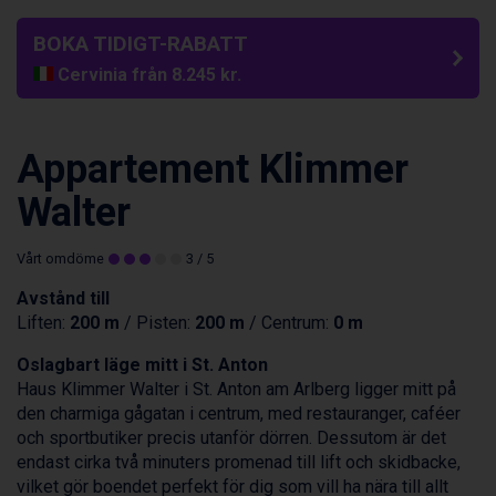
BOKA TIDIGT-RABATT
Cervinia från 8.245 kr.
Saalbach från 9.445 kr.
Sölden från 12.995 kr.
Passo Tonale från 5.895 kr.
Appartement Klimmer
Bad Hofgastein från 8.595 kr.
Champoluc från 5.945 kr.
Walter
Sestriere från 6.945 kr.
Fieberbrunn från 9.645 kr.
Vårt omdöme
3
/ 5
Ischgl från 11.295 kr.
Wagrain från 7.095 kr.
Avstånd till
Val Thorens från 8.395 kr.
Liften:
200 m
/ Pisten:
200 m
/ Centrum:
0 m
St. Anton från 11.245 kr.
Oslagbart läge mitt i
St. Anton
Zell am See från 6.295 kr.
Haus Klimmer Walter i St. Anton am Arlberg ligger mitt på
Livigno från 5.595 kr.
den charmiga gågatan i centrum, med restauranger, caféer
Canazei från 7.195 kr.
och sportbutiker precis utanför dörren. Dessutom är det
Ponte di Legno från 7.395 kr.
endast cirka två minuters promenad till lift och skidbacke,
Sauze dOulx från 6.145 kr.
vilket gör boendet perfekt för dig som vill ha nära till allt
Alleghe från 8.545 kr.