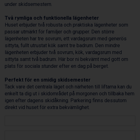
under skidsemestern.
Bad Gastein från 6.295 kr.
Arabba från 11.045 kr.
Två rymliga och funktionella lägenheter
La Thuile från 7.045 kr.
Huset erbjuder två robusta och praktiska lägenheter som
Cervinia från 8.245 kr.
passar utmärkt för familjer och grupper. Den större
Saalbach från 9.445 kr.
lägenheten har tre sovrum, ett vardagsrum med generös
Sölden från 12.995 kr.
sittyta, fullt utrustat kök samt tre badrum. Den mindre
Passo Tonale från 5.895 kr.
lägenheten erbjuder två sovrum, kök, vardagsrum med
Bad Hofgastein från 8.595 kr.
sittyta samt två badrum. Här bor ni bekvämt med gott om
Champoluc från 5.945 kr.
plats för sociala stunder efter en dag på berget.
Sestriere från 6.945 kr.
Fieberbrunn från 9.645 kr.
Perfekt för en smidig skidsemester
Ischgl från 11.295 kr.
Tack vare det centrala läget och närheten till liftarna kan du
Wagrain från 7.095 kr.
enkelt ta dig ut i skidområdet på morgonen och tillbaka hem
Val Thorens från 8.395 kr.
igen efter dagens skidåkning. Parkering finns dessutom
St. Anton från 11.245 kr.
direkt vid huset för extra bekvämlighet.
Zell am See från 6.295 kr.
Livigno från 5.595 kr.
Canazei från 7.195 kr.
Ponte di Legno från 7.395 kr.
Sauze dOulx från 6.145 kr.