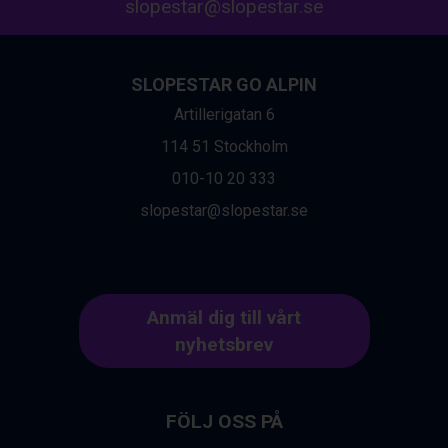
slopestar@slopestar.se
Zell am See från 6.295 kr.
Livigno från 5.595 kr.
Canazei från 7.195 kr.
Ponte di Legno från 7.395 kr.
SLOPESTAR GO ALPIN
Sauze dOulx från 6.145 kr.
Artillerigatan 6
Alleghe från 8.545 kr.
Bad Gastein från 6.295 kr.
114 51 Stockholm
Arabba från 11.045 kr.
010-10 20 333
La Thuile från 7.045 kr.
Cervinia från 8.245 kr.
slopestar@slopestar.se
Saalbach från 9.445 kr.
Sölden från 12.995 kr.
Passo Tonale från 5.895 kr.
Bad Hofgastein från 8.595 kr.
Anmäl dig till vårt
Champoluc från 5.945 kr.
Sestriere från 6.945 kr.
nyhetsbrev
Fieberbrunn från 9.645 kr.
Ischgl från 11.295 kr.
Wagrain från 7.095 kr.
FÖLJ OSS PÅ
Val Thorens från 8.395 kr.