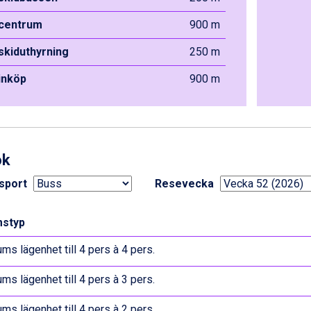
 centrum
900 m
 skiduthyrning
250 m
 inköp
900 m
ok
sport
Resevecka
styp
ums lägenhet till 4 pers à 4 pers.
ums lägenhet till 4 pers à 3 pers.
ums lägenhet till 4 pers à 2 pers.