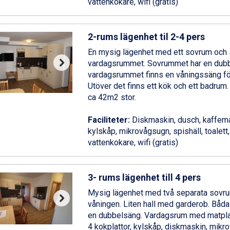
vattenkokare, wifi (gratis)
2-rums lägenhet til 2-4 pers
En mysig lägenhet med ett sovrum och 
vardagsrummet. Sovrummet har en dubb
vardagsrummet finns en våningssäng för
Utöver det finns ett kök och ett badrum
ca 42m2 stor.
Faciliteter:
Diskmaskin, dusch, kaffema
kylskåp, mikrovågsugn, spishäll, toalett, 
vattenkokare, wifi (gratis)
3- rums lägenhet till 4 pers
Mysig lägenhet med två separata sovr
våningen. Liten hall med garderob. Bå
en dubbelsäng. Vardagsrum med matplats
4 kokplattor, kylskåp, diskmaskin, mikr