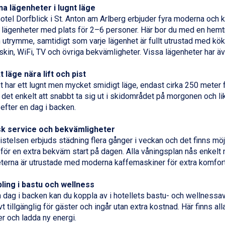
a lägenheter i lugnt läge
otel Dorfblick i
St. Anton
am Arlberg erbjuder fyra moderna och 
 lägenheter med plats för 2–6 personer. Här bor du med en hemt
 utrymme, samtidigt som varje lägenhet är fullt utrustad med kök
kin, WiFi, TV och övriga bekvämligheter. Vissa lägenheter har ä
 läge nära lift och pist
 har ett lugnt men mycket smidigt läge, endast cirka 250 meter frå
 det enkelt att snabbt ta sig ut i skidområdet på morgonen och li
 efter en dag i backen.
sk service och bekvämligheter
istelsen erbjuds städning flera gånger i veckan och det finns möj
 för en extra bekväm start på dagen. Alla våningsplan nås enkelt
terna är utrustade med moderna kaffemaskiner för extra komfort
ling i bastu och wellness
n dag i backen kan du koppla av i hotellets bastu- och wellnessa
t tillgänglig för gäster och ingår utan extra kostnad. Här finns all
er och ladda ny energi.