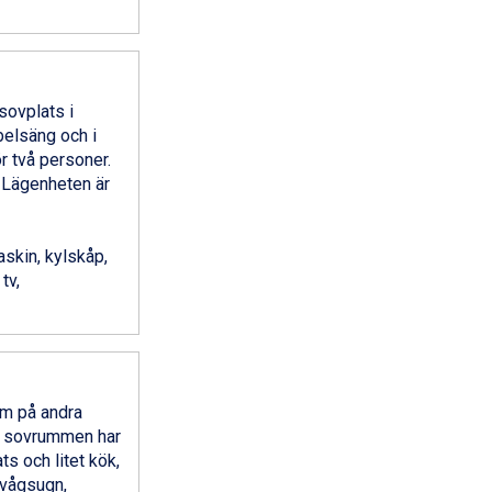
sovplats i
elsäng och i
 två personer.
. Lägenheten är
skin, kylskåp,
tv,
um på andra
da sovrummen har
 och litet kök,
ovågsugn,