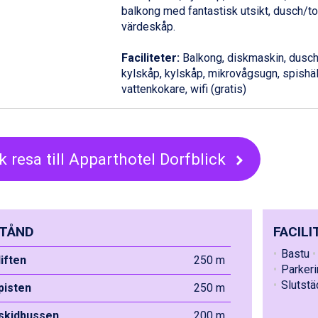
balkong med fantastisk utsikt, dusch/toa
värdeskåp.
Faciliteter:
Balkong, diskmaskin, dusch
kylskåp, kylskåp, mikrovågsugn, spishäll,
vattenkokare, wifi (gratis)
k resa till Apparthotel Dorfblick
TÅND
FACILI
Bastu
liften
250 m
Parkeri
Slutstä
 pisten
250 m
 skidbussen
200 m