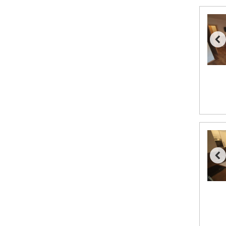
Saalbach från 9.445 kr.
Bad Hofgastein från 8.595 kr.
Champoluc från 5.945 kr.
Sestriere från 6.945 kr.
Wagrain från 7.095 kr.
Fieberbrunn från 9.645 kr.
Ischgl från 11.295 kr.
Val Thorens från 8.395 kr.
St. Anton från 11.245 kr.
Zell am See från 6.295 kr.
Canazei från 7.195 kr.
Livigno från 5.595 kr.
Ponte di Legno från 7.395 kr.
Sauze dOulx från 6.145 kr.
Alleghe från 8.545 kr.
Bad Gastein från 6.295 kr.
Arabba från 11.045 kr.
La Thuile från 7.045 kr.
Cervinia från 8.245 kr.
Passo Tonale från 5.895 kr.
Sölden från 12.995 kr.