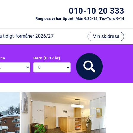
010-10 20 333
Ring oss vi har öppet: Mån 9:30-14, Tis-Tors 9-14
a tidigt-förmåner 2026/27
Min skidresa
xna
Barn (0-17 år)