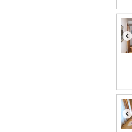
Saalbach från 9.445 kr.
Bad Hofgastein från 8.595 kr.
Champoluc från 5.945 kr.
Sestriere från 6.945 kr.
Wagrain från 7.095 kr.
Fieberbrunn från 9.645 kr.
Ischgl från 11.295 kr.
Val Thorens från 8.395 kr.
St. Anton från 11.245 kr.
Zell am See från 6.295 kr.
Canazei från 7.195 kr.
Livigno från 5.595 kr.
Ponte di Legno från 7.395 kr.
Sauze dOulx från 6.145 kr.
Alleghe från 8.545 kr.
Bad Gastein från 6.295 kr.
Arabba från 11.045 kr.
La Thuile från 7.045 kr.
Cervinia från 8.245 kr.
Passo Tonale från 5.895 kr.