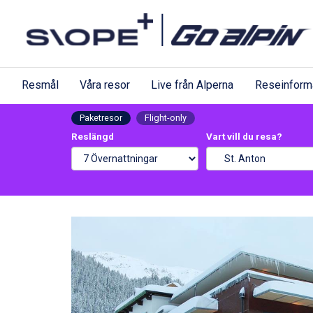
Resmål
Våra resor
Live från Alperna
Reseinform
Paketresor
Flight-only
Reslängd
Vart vill du resa?