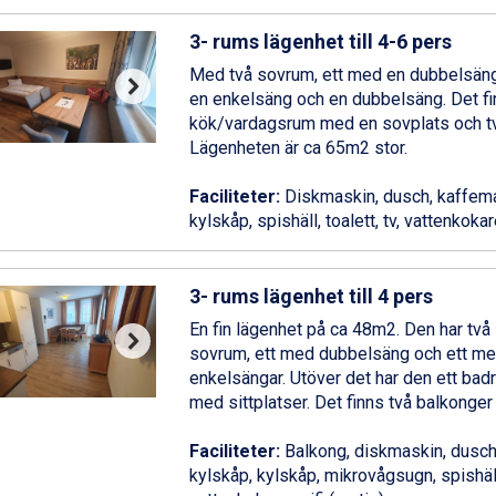
3- rums lägenhet till 4-6 pers
Med två sovrum, ett med en dubbelsän
en enkelsäng och en dubbelsäng. Det fi
kök/vardagsrum med en sovplats och t
Lägenheten är ca 65m2 stor.
Faciliteter:
Diskmaskin, dusch, kaffema
kylskåp, spishäll, toalett, tv, vattenkokare
3- rums lägenhet till 4 pers
En fin lägenhet på ca 48m2. Den har två
sovrum, ett med dubbelsäng och ett me
enkelsängar. Utöver det har den ett bad
med sittplatser. Det finns två balkonger 
Faciliteter:
Balkong, diskmaskin, dusch
kylskåp, kylskåp, mikrovågsugn, spishäll,