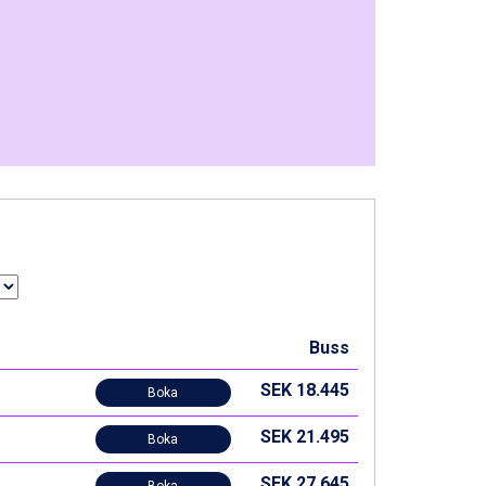
Buss
SEK 18.445
Boka
SEK 21.495
Boka
SEK 27.645