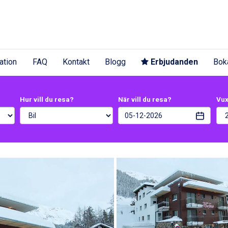
ation
FAQ
Kontakt
Blogg
Erbjudanden
Bok
Hur vill du resa?
När vill du resa?
Vu