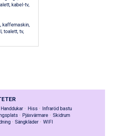
lett, kabel-tv,
, kaffemaskin,
 toalett, tv,
TETER
Handdukar
Hiss
Infraröd bastu
ngsplats
Pjäxvärmare
Skidrum
dning
Sängkläder
WIFI