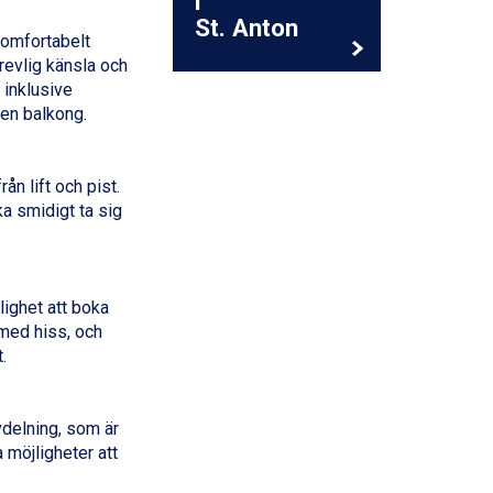
i
St. Anton
komfortabelt
revlig känsla och
 inklusive
ven balkong.
n lift och pist.
ka smidigt ta sig
lighet att boka
 med hiss, och
.
vdelning, som är
a möjligheter att