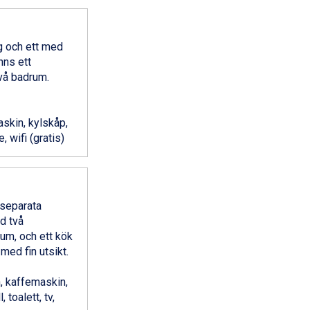
g och ett med
nns ett
vå badrum.
skin, kylskåp,
, wifi (gratis)
 separata
d två
rum, och ett kök
med fin utsikt.
, kaffemaskin,
 toalett, tv,