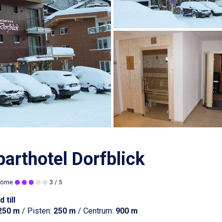
arthotel Dorfblick
döme
3
/ 5
 till
250 m
/ Pisten:
250 m
/ Centrum:
900 m