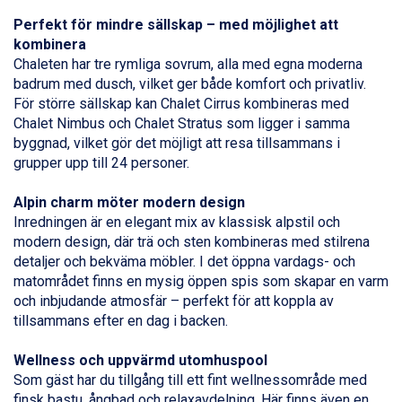
Sauze dOulx från 6.145 kr.
Perfekt för mindre sällskap – med möjlighet att
Alleghe från 8.545 kr.
kombinera
Bad Gastein från 6.295 kr.
Chaleten har tre rymliga sovrum, alla med egna moderna
Arabba från 11.045 kr.
badrum med dusch, vilket ger både komfort och privatliv.
La Thuile från 7.045 kr.
För större sällskap kan Chalet Cirrus kombineras med
Cervinia från 8.245 kr.
Chalet Nimbus och Chalet Stratus som ligger i samma
Passo Tonale från 5.895 kr.
byggnad, vilket gör det möjligt att resa tillsammans i
Saalbach från 9.445 kr.
grupper upp till 24 personer.
Sölden från 12.995 kr.
Bad Hofgastein från 8.595 kr.
Alpin charm möter modern design
Champoluc från 5.945 kr.
Inredningen är en elegant mix av klassisk alpstil och
Sestriere från 6.945 kr.
modern design, där trä och sten kombineras med stilrena
Wagrain från 7.095 kr.
detaljer och bekväma möbler. I det öppna vardags- och
Fieberbrunn från 9.645 kr.
matområdet finns en mysig öppen spis som skapar en varm
Ischgl från 11.295 kr.
och inbjudande atmosfär – perfekt för att koppla av
Val Thorens från 8.395 kr.
tillsammans efter en dag i backen.
St. Anton från 11.245 kr.
Zell am See från 6.295 kr.
Wellness och uppvärmd utomhuspool
Livigno från 5.595 kr.
Som gäst har du tillgång till ett fint wellnessområde med
Canazei från 7.195 kr.
finsk bastu, ångbad och relaxavdelning. Här finns även en