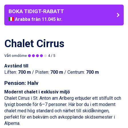
BOKA TIDIGT-RABATT
Arabba från 11.045 kr.
La Thuile från 7.045 kr.
Cervinia från 8.245 kr.
Passo Tonale från 5.895 kr.
Chalet Cirrus
Saalbach från 9.445 kr.
Sölden från 12.995 kr.
Vårt omdöme
4
/ 5
Bad Hofgastein från 8.595 kr.
Champoluc från 5.945 kr.
Avstånd till
Sestriere från 6.945 kr.
Liften:
700 m
/ Pisten:
700 m
/ Centrum:
700 m
Wagrain från 7.095 kr.
Fieberbrunn från 9.645 kr.
Pension: Halv
Ischgl från 11.295 kr.
Modernt chalet i exklusiv miljö
Val Thorens från 8.395 kr.
Chalet Cirrus i
St. Anton
am Arlberg erbjuder ett stilfullt och
St. Anton från 11.245 kr.
lyxigt boende för 6–7 personer. Här bor du i ett modernt
Zell am See från 6.295 kr.
chalet med hög standard och närhet till skidåkningen,
Livigno från 5.595 kr.
perfekt för en bekväm och avkopplande skidsemester i
Canazei från 7.195 kr.
Alperna.
Ponte di Legno från 7.395 kr.