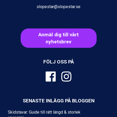
Val Thorens från 8.395 kr.
slopestar@slopestar.se
St. Anton från 11.245 kr.
Zell am See från 6.295 kr.
Livigno från 5.595 kr.
Canazei från 7.195 kr.
Ponte di Legno från 7.395 kr.
Anmäl dig till vårt
Sauze dOulx från 6.145 kr.
nyhetsbrev
Alleghe från 8.545 kr.
Bad Gastein från 6.295 kr.
Arabba från 11.045 kr.
La Thuile från 7.045 kr.
FÖLJ OSS PÅ
Cervinia från 8.245 kr.
Passo Tonale från 5.895 kr.
Saalbach från 9.445 kr.
Sölden från 12.995 kr.
Bad Hofgastein från 8.595 kr.
Champoluc från 5.945 kr.
Sestriere från 6.945 kr.
SENASTE INLÄGG PÅ BLOGGEN
Wagrain från 7.095 kr.
Fieberbrunn från 9.645 kr.
Skidstavar: Guide till rätt längd & storlek