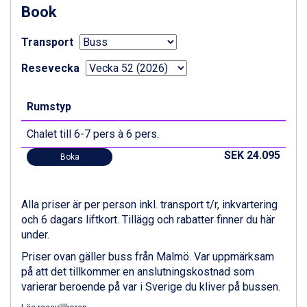
Livigno från 5.595 kr.
Book
Canazei från 7.195 kr.
Ponte di Legno från 7.395 kr.
Transport
Sauze dOulx från 6.145 kr.
Alleghe från 8.545 kr.
Resevecka
Bad Gastein från 6.295 kr.
Arabba från 11.045 kr.
Rumstyp
La Thuile från 7.045 kr.
Cervinia från 8.245 kr.
Chalet till 6-7 pers à 6 pers.
Passo Tonale från 5.895 kr.
Saalbach från 9.445 kr.
SEK 24.095
Boka
Sölden från 12.995 kr.
Bad Hofgastein från 8.595 kr.
Champoluc från 5.945 kr.
Alla priser är per person inkl. transport t/r, inkvartering
Sestriere från 6.945 kr.
och 6 dagars liftkort. Tillägg och rabatter finner du här
Wagrain från 7.095 kr.
under.
Fieberbrunn från 9.645 kr.
Priser ovan gäller buss från Malmö. Var uppmärksam
Ischgl från 11.295 kr.
på att det tillkommer en anslutningskostnad som
Val Thorens från 8.395 kr.
varierar beroende på var i Sverige du kliver på bussen.
St. Anton från 11.245 kr.
Zell am See från 6.295 kr.