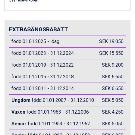
Läs resevillkoren
Livigno från 5.595 kr.
Canazei från 7.195 kr.
Ponte di Legno från 7.395 kr.
Sauze dOulx från 6.145 kr.
EXTRASÄNGSRABATT
Alleghe från 8.545 kr.
Bad Gastein från 6.295 kr.
född 01.01.2025 - idag
SEK 19.050
Arabba från 11.045 kr.
La Thuile från 7.045 kr.
född 01.01.2023 - 31.12.2024
SEK 15.550
Cervinia från 8.245 kr.
född 01.01.2019 - 31.12.2022
SEK 9.200
Passo Tonale från 5.895 kr.
Saalbach från 9.445 kr.
född 01.01.2015 - 31.12.2018
SEK 6.650
Sölden från 12.995 kr.
Bad Hofgastein från 8.595 kr.
född 01.01.2011 - 31.12.2014
SEK 6.650
Champoluc från 5.945 kr.
Sestriere från 6.945 kr.
Ungdom
född 01.01.2007 - 31.12.2010
SEK 5.050
Wagrain från 7.095 kr.
Vuxen
Fieberbrunn från 9.645 kr.
född 01.01.1963 - 31.12.2006
SEK 4.250
Ischgl från 11.295 kr.
Senior
född 01.01.1953 - 31.12.1962
SEK 5.050
Val Thorens från 8.395 kr.
St. Anton från 11.245 kr.