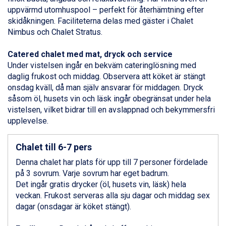
Ponte di Legno från 7.395 kr.
uppvärmd utomhuspool – perfekt för återhämtning efter
Sauze dOulx från 6.145 kr.
skidåkningen. Faciliteterna delas med gäster i Chalet
Alleghe från 8.545 kr.
Nimbus och Chalet Stratus.
Bad Gastein från 6.295 kr.
Arabba från 11.045 kr.
Catered chalet med mat, dryck och service
La Thuile från 7.045 kr.
Under vistelsen ingår en bekväm cateringlösning med
Cervinia från 8.245 kr.
daglig frukost och middag. Observera att köket är stängt
Passo Tonale från 5.895 kr.
onsdag kväll, då man själv ansvarar för middagen. Dryck
Saalbach från 9.445 kr.
såsom öl, husets vin och läsk ingår obegränsat under hela
Sölden från 12.995 kr.
vistelsen, vilket bidrar till en avslappnad och bekymmersfri
Bad Hofgastein från 8.595 kr.
upplevelse.
Champoluc från 5.945 kr.
Sestriere från 6.945 kr.
Chalet till 6-7 pers
Wagrain från 7.095 kr.
Fieberbrunn från 9.645 kr.
Denna chalet har plats för upp till 7 personer fördelade
Ischgl från 11.295 kr.
på 3 sovrum. Varje sovrum har eget badrum.
Val Thorens från 8.395 kr.
Det ingår gratis drycker (öl, husets vin, läsk) hela
St. Anton från 11.245 kr.
veckan. Frukost serveras alla sju dagar och middag sex
Zell am See från 6.295 kr.
dagar (onsdagar är köket stängt).
Livigno från 5.595 kr.
Canazei från 7.195 kr.