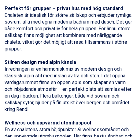
Sauze dOulx från 6.145 kr.
Perfekt för grupper – privat hus med hög standard
Alleghe från 8.545 kr.
Chaleten är idealisk för större sällskap och erbjuder rymliga
Bad Gastein från 6.295 kr.
sovrum, alla med egna moderna badrum med dusch. Det ger
Arabba från 11.045 kr.
både komfort och privatliv för hela gruppen. För ännu större
La Thuile från 7.045 kr.
sällskap finns möjlighet att kombinera med närliggande
Cervinia från 8.245 kr.
chalets, vilket gör det möjligt att resa tillsammans i större
Bad Hofgastein från 8.595 kr.
grupper.
Saalbach från 9.445 kr.
Sölden från 12.995 kr.
Stilren design med alpin känsla
Passo Tonale från 5.895 kr.
Inredningen är en harmonisk mix av modern design och
Champoluc från 5.945 kr.
klassisk alpin stil med inslag av trä och sten. I det öppna
Sestriere från 6.945 kr.
vardagsrummet finns en öppen spis som skapar en varm
Wagrain från 7.095 kr.
och inbjudande atmosfär – en perfekt plats att samlas efter
Fieberbrunn från 9.645 kr.
en dag i backen. Flera balkonger, både vid sovrum och
Ischgl från 11.295 kr.
sällskapsytor, bjuder på fin utsikt över bergen och området
Val Thorens från 8.395 kr.
kring Rendl.
St. Anton från 11.245 kr.
Zell am See från 6.295 kr.
Wellness och uppvärmd utomhuspool
Canazei från 7.195 kr.
En av chaletens stora höjdpunkter är wellnessområdet och
Livigno från 5.595 kr.
den uppvärmda utomhuspoolen. Här finns bastu, ångbad och