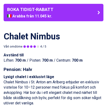
BOKA TIDIGT-RABATT
Arabba från 11.045 kr.
La Thuile från 7.045 kr.
Cervinia från 8.245 kr.
Bad Hofgastein från 8.595 kr.
Chalet Nimbus
Saalbach från 9.445 kr.
Sölden från 12.995 kr.
Vårt omdöme
4
/ 5
Passo Tonale från 5.895 kr.
Champoluc från 5.945 kr.
Avstånd till
Sestriere från 6.945 kr.
Liften:
700 m
/ Pisten:
700 m
/ Centrum:
700 m
Wagrain från 7.095 kr.
Fieberbrunn från 9.645 kr.
Pension: Halv
Ischgl från 11.295 kr.
Lyxigt chalet i exklusivt läge
Val Thorens från 8.395 kr.
Chalet Nimbus i
St. Anton
am Arlberg erbjuder en exklusiv
St. Anton från 11.245 kr.
vistelse för 10–12 personer med fokus på komfort och
Zell am See från 6.295 kr.
avkoppling. Här bor du i ett elegant chalet med närhet till
Canazei från 7.195 kr.
både skidåkning och byliv, perfekt för dig som söker något
Livigno från 5.595 kr.
utöver det vanliga.
Ponte di Legno från 7.395 kr.