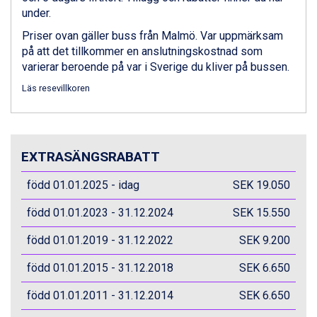
under.
Canazei från 7.195 kr.
Livigno från 5.595 kr.
Priser ovan gäller buss från Malmö. Var uppmärksam
Ponte di Legno från 7.395 kr.
på att det tillkommer en anslutningskostnad som
Sauze dOulx från 6.145 kr.
varierar beroende på var i Sverige du kliver på bussen.
Alleghe från 8.545 kr.
Läs resevillkoren
Bad Gastein från 6.295 kr.
Arabba från 11.045 kr.
La Thuile från 7.045 kr.
Cervinia från 8.245 kr.
Bad Hofgastein från 8.595 kr.
EXTRASÄNGSRABATT
Saalbach från 9.445 kr.
född 01.01.2025 - idag
Sölden från 12.995 kr.
SEK 19.050
Passo Tonale från 5.895 kr.
född 01.01.2023 - 31.12.2024
SEK 15.550
Champoluc från 5.945 kr.
Sestriere från 6.945 kr.
född 01.01.2019 - 31.12.2022
SEK 9.200
Wagrain från 7.095 kr.
Fieberbrunn från 9.645 kr.
född 01.01.2015 - 31.12.2018
SEK 6.650
Ischgl från 11.295 kr.
Val Thorens från 8.395 kr.
född 01.01.2011 - 31.12.2014
SEK 6.650
St. Anton från 11.245 kr.