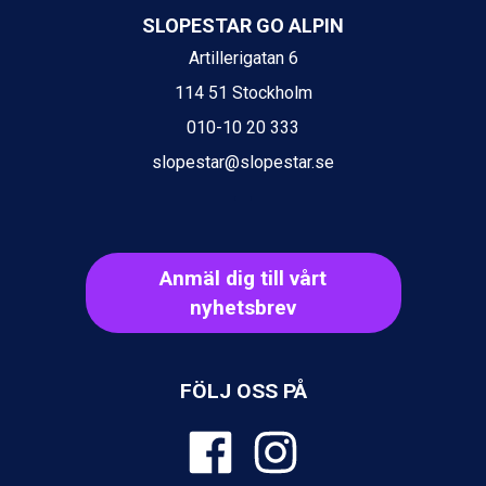
Val Thorens från 8.395 kr.
SLOPESTAR GO ALPIN
St. Anton från 11.245 kr.
Zell am See från 6.295 kr.
Artillerigatan 6
Canazei från 7.195 kr.
114 51 Stockholm
Livigno från 5.595 kr.
010-10 20 333
Ponte di Legno från 7.395 kr.
Sauze dOulx från 6.145 kr.
slopestar@slopestar.se
Alleghe från 8.545 kr.
Bad Gastein från 6.295 kr.
Arabba från 11.045 kr.
La Thuile från 7.045 kr.
Cervinia från 8.245 kr.
Anmäl dig till vårt
Bad Hofgastein från 8.595 kr.
nyhetsbrev
Saalbach från 9.445 kr.
Sölden från 12.995 kr.
Passo Tonale från 5.895 kr.
FÖLJ OSS PÅ
Champoluc från 5.945 kr.
Sestriere från 6.945 kr.
Wagrain från 7.095 kr.
Fieberbrunn från 9.645 kr.