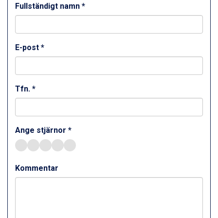
St. Anton från 11.245 kr.
Fullständigt namn *
Zell am See från 6.295 kr.
Canazei från 7.195 kr.
Livigno från 5.595 kr.
Ponte di Legno från 7.395 kr.
E-post *
Sauze dOulx från 6.145 kr.
Alleghe från 8.545 kr.
Bad Gastein från 6.295 kr.
Arabba från 11.045 kr.
Tfn. *
La Thuile från 7.045 kr.
Cervinia från 8.245 kr.
Bad Hofgastein från 8.595 kr.
Ange stjärnor *
Saalbach från 9.445 kr.
Sölden från 12.995 kr.
Passo Tonale från 5.895 kr.
Champoluc från 5.945 kr.
Kommentar
Sestriere från 6.945 kr.
Wagrain från 7.095 kr.
Fieberbrunn från 9.645 kr.
Ischgl från 11.295 kr.
Val Thorens från 8.395 kr.