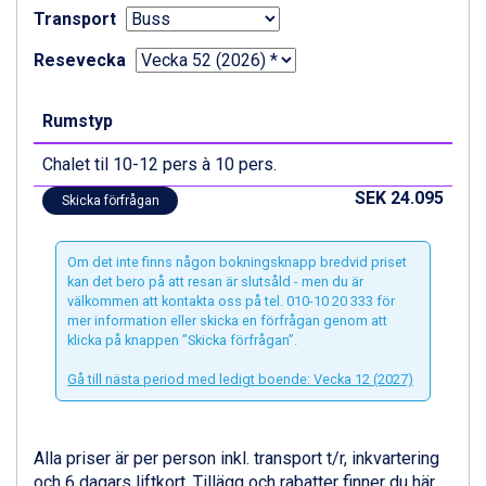
Canazei från 7.195 kr.
Transport
Livigno från 5.595 kr.
Ponte di Legno från 7.395 kr.
Resevecka
Sauze dOulx från 6.145 kr.
Alleghe från 8.545 kr.
Rumstyp
Bad Gastein från 6.295 kr.
Arabba från 11.045 kr.
Chalet til 10-12 pers à 10 pers.
La Thuile från 7.045 kr.
Cervinia från 8.245 kr.
SEK 24.095
Skicka förfrågan
Bad Hofgastein från 8.595 kr.
Saalbach från 9.445 kr.
Om det inte finns någon bokningsknapp bredvid priset
Sölden från 12.995 kr.
kan det bero på att resan är slutsåld - men du är
Passo Tonale från 5.895 kr.
välkommen att kontakta oss på tel. 010-10 20 333 för
Champoluc från 5.945 kr.
mer information eller skicka en förfrågan genom att
Sestriere från 6.945 kr.
klicka på knappen ”Skicka förfrågan”.
Wagrain från 7.095 kr.
Gå till nästa period med ledigt boende: Vecka 12 (2027)
Fieberbrunn från 9.645 kr.
Ischgl från 11.295 kr.
Val Thorens från 8.395 kr.
Alla priser är per person inkl. transport t/r, inkvartering
St. Anton från 11.245 kr.
och 6 dagars liftkort. Tillägg och rabatter finner du här
Zell am See från 6.295 kr.