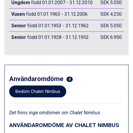
Ungdom
född 01.01.2007 - 31.12.2010
SEK 5.050
Zell am See från 6.295 kr.
Canazei från 7.195 kr.
Vuxen
född 01.01.1963 - 31.12.2006
SEK 4.250
Livigno från 5.595 kr.
Ponte di Legno från 7.395 kr.
Senior
född 01.01.1953 - 31.12.1962
SEK 5.050
Sauze dOulx från 6.145 kr.
Alleghe från 8.545 kr.
Senior
född 01.01.1928 - 31.12.1952
SEK 6.950
Bad Gastein från 6.295 kr.
Arabba från 11.045 kr.
La Thuile från 7.045 kr.
Cervinia från 8.245 kr.
Bad Hofgastein från 8.595 kr.
Saalbach från 9.445 kr.
Användaromdöme
0
Sölden från 12.995 kr.
Passo Tonale från 5.895 kr.
Bedöm Chalet Nimbus
Champoluc från 5.945 kr.
Sestriere från 6.945 kr.
Wagrain från 7.095 kr.
Det finns inga omdömen om Chalet Nimbus.
Fieberbrunn från 9.645 kr.
Ischgl från 11.295 kr.
ANVÄNDAROMDÖME AV CHALET NIMBUS
Val Thorens från 8.395 kr.