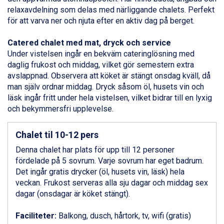
Ponte di Legno från 7.395 kr.
relaxavdelning som delas med närliggande chalets. Perfekt
Sauze dOulx från 6.145 kr.
för att varva ner och njuta efter en aktiv dag på berget.
Alleghe från 8.545 kr.
Bad Gastein från 6.295 kr.
Catered chalet med mat, dryck och service
Arabba från 11.045 kr.
Under vistelsen ingår en bekväm cateringlösning med
La Thuile från 7.045 kr.
daglig frukost och middag, vilket gör semestern extra
Cervinia från 8.245 kr.
avslappnad. Observera att köket är stängt onsdag kväll, då
Bad Hofgastein från 8.595 kr.
man själv ordnar middag. Dryck såsom öl, husets vin och
Saalbach från 9.445 kr.
läsk ingår fritt under hela vistelsen, vilket bidrar till en lyxig
Sölden från 12.995 kr.
och bekymmersfri upplevelse.
Passo Tonale från 5.895 kr.
Champoluc från 5.945 kr.
Chalet til 10-12 pers
Sestriere från 6.945 kr.
Wagrain från 7.095 kr.
Denna chalet har plats för upp till 12 personer
Fieberbrunn från 9.645 kr.
fördelade på 5 sovrum. Varje sovrum har eget badrum.
Ischgl från 11.295 kr.
Det ingår gratis drycker (öl, husets vin, läsk) hela
Val Thorens från 8.395 kr.
veckan. Frukost serveras alla sju dagar och middag sex
St. Anton från 11.245 kr.
dagar (onsdagar är köket stängt).
Zell am See från 6.295 kr.
Canazei från 7.195 kr.
Faciliteter:
Balkong, dusch, hårtork, tv, wifi (gratis)
Livigno från 5.595 kr.