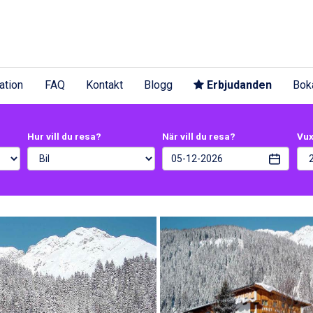
ation
FAQ
Kontakt
Blogg
Erbjudanden
Bok
Hur vill du resa?
När vill du resa?
Vu