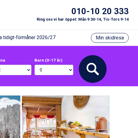
010-10 20 333
Ring oss vi har öppet: Mån 9:30-14, Tis-Tors 9-14
a tidigt-förmåner 2026/27
Min skidresa
xna
Barn (0-17 år)