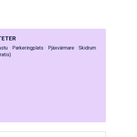
TETER
astu
Parkeringplats
Pjäxvärmare
Skidrum
ratis)