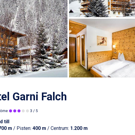
el Garni Falch
döme
3
/ 5
 till
700 m
/ Pisten:
400 m
/ Centrum:
1.200 m