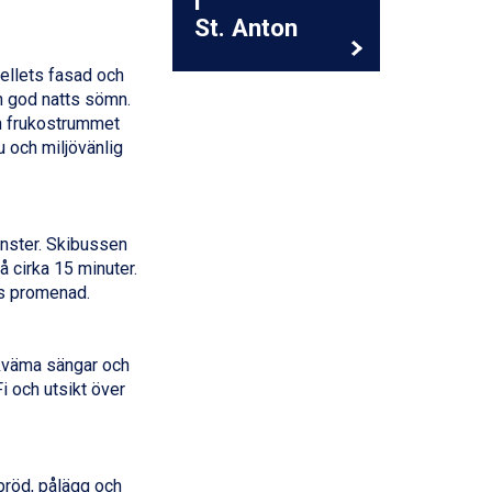
i
St. Anton
tellets fasad och
en god natts sömn.
en frukostrummet
u och miljövänlig
fönster. Skibussen
å cirka 15 minuter.
rs promenad.
kväma sängar och
i och utsikt över
 bröd, pålägg och