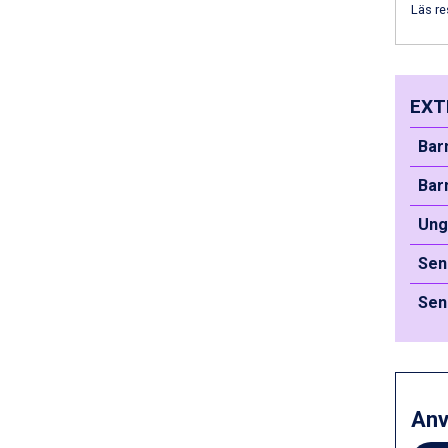
Saalbach från 9.445 kr.
Läs re
Sölden från 12.995 kr.
Passo Tonale från 5.895 kr.
Bad Hofgastein från 8.595 kr.
Champoluc från 5.945 kr.
EXT
Sestriere från 6.945 kr.
Wagrain från 7.095 kr.
Bar
Fieberbrunn från 9.645 kr.
Ischgl från 11.295 kr.
Bar
Val Thorens från 8.395 kr.
St. Anton från 11.245 kr.
Un
Zell am See från 6.295 kr.
Sen
Canazei från 7.195 kr.
Livigno från 5.595 kr.
Sen
Ponte di Legno från 7.395 kr.
Sauze dOulx från 6.145 kr.
Alleghe från 8.545 kr.
Bad Gastein från 6.295 kr.
Arabba från 11.045 kr.
An
La Thuile från 7.045 kr.
Cervinia från 8.245 kr.