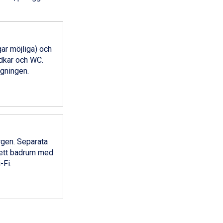
ar möjliga) och
adkar och WC.
ggningen.
gen. Separata
nrett badrum med
-Fi.