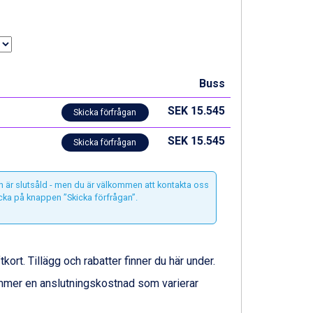
Buss
SEK 15.545
Skicka förfrågan
SEK 15.545
Skicka förfrågan
n är slutsåld - men du är välkommen att kontakta oss
icka på knappen ”Skicka förfrågan”.
ftkort. Tillägg och rabatter finner du här under.
ommer en anslutningskostnad som varierar