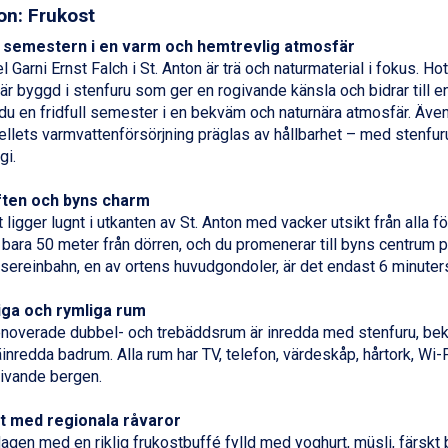
on: Frukost
v semestern i en varm och hemtrevlig atmosfär
l Garni Ernst Falch i
St. Anton
är trä och naturmaterial i fokus. Ho
r är byggd i stenfuru som ger en rogivande känsla och bidrar till 
 du en fridfull semester i en bekväm och naturnära atmosfär. Äv
ellets varmvattenförsörjning präglas av hållbarhet – med stenfur
gi.
iften och byns charm
t ligger lugnt i utkanten av St. Anton med vacker utsikt från alla 
 bara 50 meter från dörren, och du promenerar till byns centrum p
ssereinbahn, en av ortens huvudgondoler, är det endast 6 minute
ga och rymliga rum
noverade dubbel- och trebäddsrum är inredda med stenfuru, be
äinredda badrum. Alla rum har TV, telefon, värdeskåp, hårtork, Wi-F
ivande bergen.
t med regionala råvaror
dagen med en riklig frukostbuffé fylld med yoghurt, müsli, färskt