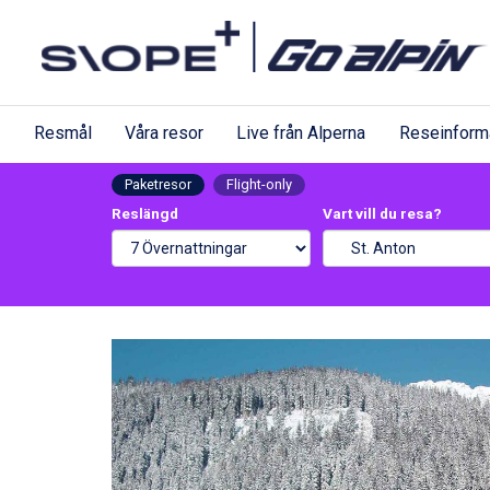
Resmål
Våra resor
Live från Alperna
Reseinform
Paketresor
Flight-only
Reslängd
Vart vill du resa?