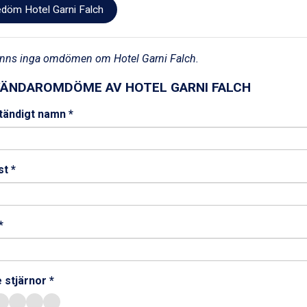
döm Hotel Garni Falch
inns inga omdömen om Hotel Garni Falch.
ÄNDAROMDÖME AV HOTEL GARNI FALCH
ständigt namn *
t *
*
 stjärnor *