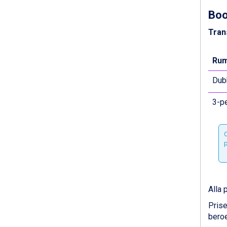
Sölden från 12.995 kr.
Bo
Passo Tonale från 5.895 kr.
Bad Hofgastein från 8.595 kr.
Tran
Champoluc från 5.945 kr.
Sestriere från 6.945 kr.
Wagrain från 7.095 kr.
Rum
Fieberbrunn från 9.645 kr.
Dubb
Ischgl från 11.295 kr.
Val Thorens från 8.395 kr.
3-pe
St. Anton från 11.245 kr.
Zell am See från 6.295 kr.
Canazei från 7.195 kr.
O
Livigno från 5.595 kr.
p
Ponte di Legno från 7.395 kr.
Sauze dOulx från 6.145 kr.
Alleghe från 8.545 kr.
Bad Gastein från 6.295 kr.
Alla 
Arabba från 11.045 kr.
La Thuile från 7.045 kr.
Prise
Cervinia från 8.245 kr.
beroe