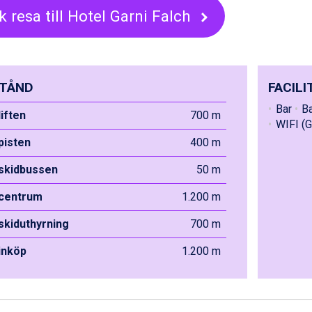
k resa till Hotel Garni Falch
TÅND
FACILI
Bar
B
liften
700 m
WIFI (G
 pisten
400 m
 skidbussen
50 m
 centrum
1.200 m
 skiduthyrning
700 m
 inköp
1.200 m