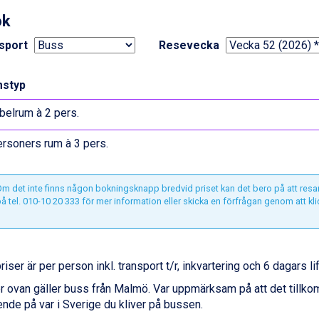
ok
sport
Resevecka
styp
elrum à 2 pers.
rsoners rum à 3 pers.
m det inte finns någon bokningsknapp bredvid priset kan det bero på att resa
å tel. 010-10 20 333 för mer information eller skicka en förfrågan genom att kl
priser är per person inkl. transport t/r, inkvartering och 6 dagars li
r ovan gäller buss från Malmö. Var uppmärksam på att det tillk
nde på var i Sverige du kliver på bussen.