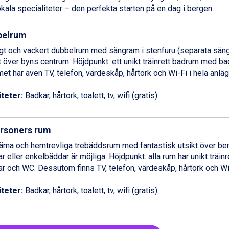
okala specialiteter – den perfekta starten på en dag i bergen.
belrum
t och vackert dubbelrum med sängram i stenfuru (separata säng
t över byns centrum. Höjdpunkt: ett unikt träinrett badrum med b
t har även TV, telefon, värdeskåp, hårtork och Wi-Fi i hela anlä
iteter:
Badkar, hårtork, toalett, tv, wifi (gratis)
rsoners rum
ma och hemtrevliga trebäddsrum med fantastisk utsikt över ber
r eller enkelbäddar är möjliga. Höjdpunkt: alla rum har unikt träi
r och WC. Dessutom finns TV, telefon, värdeskåp, hårtork och Wi
iteter:
Badkar, hårtork, toalett, tv, wifi (gratis)