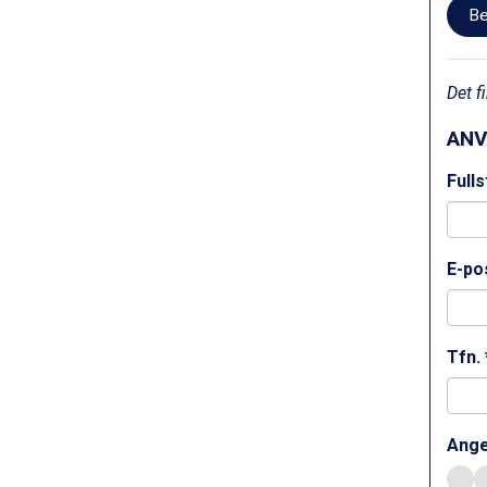
Be
Saalbach från 9.445 kr.
Sölden från 12.995 kr.
Passo Tonale från 5.895 kr.
Bad Hofgastein från 8.595 kr.
Det f
Champoluc från 5.945 kr.
Sestriere från 6.945 kr.
ANV
Wagrain från 7.095 kr.
Full
Fieberbrunn från 9.645 kr.
Ischgl från 11.295 kr.
Val Thorens från 8.395 kr.
St. Anton från 11.245 kr.
E-pos
Zell am See från 6.295 kr.
Canazei från 7.195 kr.
Livigno från 5.595 kr.
Ponte di Legno från 7.395 kr.
Tfn. 
Sauze dOulx från 6.145 kr.
Alleghe från 8.545 kr.
Bad Gastein från 6.295 kr.
Ange
Arabba från 11.045 kr.
La Thuile från 7.045 kr.