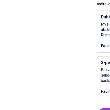
Passo Tonale från 5.895 kr.
andra l
Bad Hofgastein från 8.595 kr.
Champoluc från 5.945 kr.
Dub
Sestriere från 6.945 kr.
Wagrain från 7.095 kr.
Mysig
Fieberbrunn från 9.645 kr.
utsik
Ischgl från 11.295 kr.
Rumme
Val Thorens från 8.395 kr.
St. Anton från 11.245 kr.
Facil
Zell am See från 6.295 kr.
Canazei från 7.195 kr.
Livigno från 5.595 kr.
3-pe
Ponte di Legno från 7.395 kr.
Bekvä
Sauze dOulx från 6.145 kr.
sänga
Alleghe från 8.545 kr.
badka
Bad Gastein från 6.295 kr.
Arabba från 11.045 kr.
Facil
La Thuile från 7.045 kr.
Cervinia från 8.245 kr.
Saalbach från 9.445 kr.
Sölden från 12.995 kr.